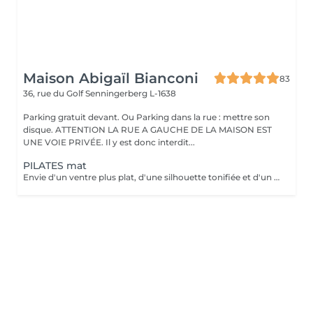
Maison Abigaïl Bianconi
83
36, rue du Golf
Senningerberg L-1638
Parking gratuit devant. Ou Parking dans la rue : mettre son
disque. ATTENTION LA RUE A GAUCHE DE LA MAISON EST
UNE VOIE PRIVÉE. Il y est donc interdit...
PILATES mat
Envie d'un ventre plus plat, d'une silhouette tonifiée et d'un regain d'énergie ? Rejoignez mon cours de Pilates Mat en petit groupe ! Chaque séance vous fait travailler les abdominaux profonds, améliore votre posture, soulage le mal de dos et sculpte votre corps efficacement. Avec seulement 5 places disponibles, vous profitez d'un suivi personnalisé et de corrections adaptées pour maximiser vos résultats. Merci de prévoir l'appoint en espèces. 36 rue du Golf L-1638 Senningerberg Parking gratuit Toute réservation non honorée est due. Toute réservation non annulée 48h avant est due.