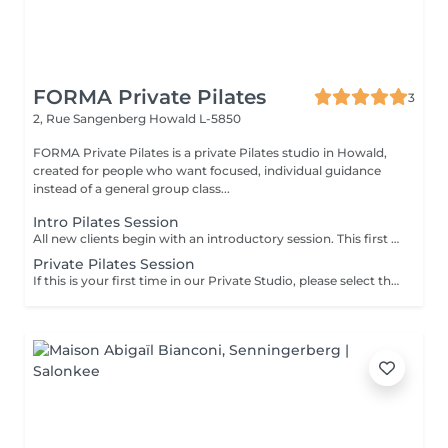
FORMA Private Pilates
3
2, Rue Sangenberg
Howald L-5850
FORMA Private Pilates is a private Pilates studio in Howald,
created for people who want focused, individual guidance
instead of a general group class...
Intro Pilates Session
All new clients begin with an introductory session. This first session allows us to understand how your body moves and establish a clear starting point before moving into regular training. What this includes - discussion of your lifestyle, movement history, and goals - initial posture and movement assessment - introduction to key Pilates principles and exercises - guidance on how to build a consistent and appropriate training schedule Following this session, we recommend a regular weekly structure based on your needs and goals.
Private Pilates Session
If this is your first time in our Private Studio, please select the Intro session instead.