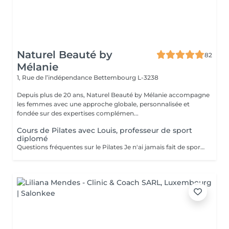
Naturel Beauté by
82
Mélanie
1, Rue de l’indépendance
Bettembourg L-3238
Depuis plus de 20 ans, Naturel Beauté by Mélanie accompagne
les femmes avec une approche globale, personnalisée et
fondée sur des expertises complémen...
Cours de Pilates avec Louis, professeur de sport
diplomé
Questions fréquentes sur le Pilates Je n'ai jamais fait de sport, puis-je quand même commencer le Pilates ? Oui, absolument ! Le Pilates est une méthode douce et progressive. Chaque mouvement peut être adapté à votre niveau, que vous soyez débutante ou que vous repreniez après une longue pause. Le Pilates est-il adapté à la ménopause ? Oui, le Pilates est particulièrement recommandé pendant la ménopause. Il aide à préserver la masse musculaire, renforce le plancher pelvien, améliore la posture et soulage les douleurs articulaires. Il contribue aussi à mieux gérer le stress et les variations d'humeur. Est-ce que je vais transpirer ou perdre du poids avec le Pilates ? Le Pilates ne fait pas transpirer comme un cours de cardio, mais il tonifie en profondeur, affine la silhouette, améliore le métabolisme et vous aide à vous sentir plus légère, plus dynamique et plus à l'aise dans votre corps. Combien de personnes par cours ? Maximum 8 personnes. Je tiens à proposer un encadrement personnalisé, dans une ambiance conviviale et bienveillante. Que dois-je apporter pour le cours ? Une tenue confortable, une bouteille d'eau, un tapis et c'est tout ! Le matériel (ballons, élastiques...) est fourni. Témoignage d'une cliente Elles en parlent le mieux "À 52 ans, je cherchais une activité pour me remettre en mouvement sans me blesser. Les cours de Pilates avec Mélanie ont changé ma relation à mon corps. Je me tiens plus droite, j'ai moins mal au dos, et surtout je me sens bien dans ma peau. Merci pour ta douceur et ta bienveillance à chaque séance." Envie d'essayer ? Les cours , d'une durée de 50 minutes,ont lieu au Centre Naturel Beauté by Mélanie avec Louis professeur de sport diplomé Les mardis à 18h Les jeudi à 14h Les samedis à 9h