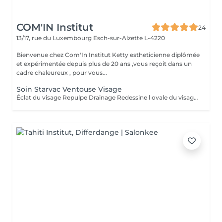
COM'IN Institut
24
13/17, rue du Luxembourg
Esch-sur-Alzette L-4220
Bienvenue chez Com'In Institut Ketty estheticienne diplômée
et expérimentée depuis plus de 20 ans ,vous reçoit dans un
cadre chaleureux , pour vous...
Soin Starvac Ventouse Visage
Éclat du visage Repulpe Drainage Redessine l ovale du visage Nettoyage du visage ,traitement ventouse et application d'une crème