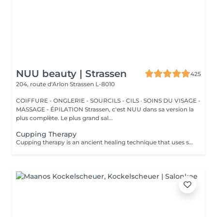
NUU beauty | Strassen
425
204, route d'Arlon
Strassen L-8010
COIFFURE - ONGLERIE - SOURCILS - CILS · SOINS DU VISAGE -
MASSAGE - ÉPILATION Strassen, c'est NUU dans sa version la
plus complète. Le plus grand sal...
Cupping Therapy
Cupping therapy is an ancient healing technique that uses special cups to create gentle suction on the skin. This suction promotes blood flow, relieves muscle tension, reduces inflammation, and supports deep relaxation. The treatment can help release toxins, improve circulation, and ease chronic pain or stiffness. *Please note that cupping therapy could just be added to a massage service with includes back massage.