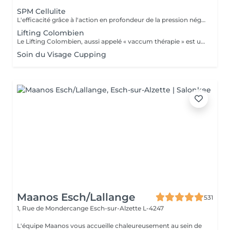
SPM Cellulite
L'efficacité grâce à l'action en profondeur de la pression négative. Technique originale du "palper - rouler" Drainage, régénération et raffermissement des tissus du visage, du buste et du corps. Pour tous types de peaux. Traitements spécifiques contre les vergetures, la cellulite et bien d'autres. Maîtriser peau d'orange, culotte de cheval et tissus conjonctif faible grâce au SPM Digital ! Le SPM le multi -talent dont on ne peut plus se passer. Raffermir et regalber la poitrine sans appel à la chirurgie, l'un des nombreux traitements spécifiques.
Lifting Colombien
Le Lifting Colombien, aussi appelé « vaccum thérapie » est une technique non chirurgicale, pratiquée à l'aide de ventouses qui exercent une aspiration pour casser les dépôts de cellulite et de graisse, éliminer les toxines, améliorer le drainage et restaurer l'élasticité de la peau.
Soin du Visage Cupping
Maanos Esch/Lallange
531
1, Rue de Mondercange
Esch-sur-Alzette L-4247
L'équipe Maanos vous accueille chaleureusement au sein de