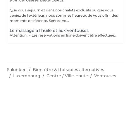
9, An der Gaessel
Bettel L-9452
Que vous séjourniez dans nos chalets exclusifs ou que vous
veniez de l'extérieur, nous sommes heureux de vous offrir des
moments de détente. Sentez-vo...
Le massage à l'huile et aux ventouses
Attention : - Les réservations en ligne doivent être effectuées au moins 24 heures à l'avance. - Si vous souhaitez réserver un massage à court terme (moins de 24 heures à l'avance), veuillez appeler le +49 173 390 20 62. - Si vous devez annuler le massage, nous vous demandons de le faire au moins 24 heures à l'avance, sinon nous devrons facturer 70 % du prix des massages. - Les employés et les horaires peuvent être adaptés si nécessaire, après consultation avec vous. Traite d'abord les tissus cutanés et musculaires. Ensuite, les ventouses dénouent les blocages énergétiques. Ce massage dynamise le sang, améliore la microcirculation et favorise l'élimination des toxines. Perfectionne la souplesse et la qualité de peau, tonifiant l'épiderme.
Salonkee
Bien-être & thérapies alternatives
Luxembourg
Centre / Ville-Haute
Ventouses