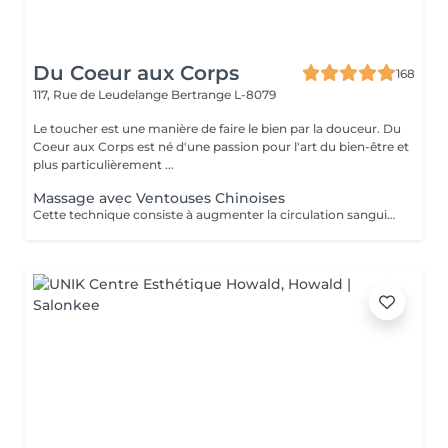
Du Coeur aux Corps
168
117, Rue de Leudelange
Bertrange L-8079
Le toucher est une manière de faire le bien par la douceur. Du
Coeur aux Corps est né d'une passion pour l'art du bien-être et
plus particulièrement ...
Massage avec Ventouses Chinoises
Cette technique consiste à augmenter la circulation sanguine. L'objectif est de créer un effet de succion qui favorisera la décongestion des tissus, l'évacuation des toxines et la mobilité des tissus. Prioritairement, cette pratique s'effectue sur le dos.