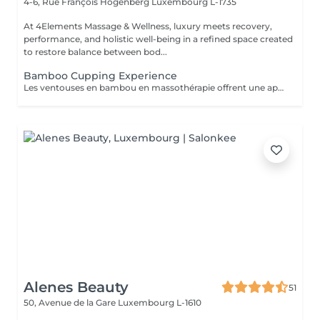
4-6, Rue François Hogenberg
Luxembourg L-1735
At 4Elements Massage & Wellness, luxury meets recovery,
performance, and holistic well-being in a refined space created
to restore balance between bod...
Bamboo Cupping Experience
Les ventouses en bambou en massothérapie offrent une approche naturelle, douce et non invasive pour le soin du corps Elles agissent en profondeur tout en respectant les tissus, sans provoquer de douleur ni de marques. Bienfaits principaux : Stimulent la microcirculation sanguine et améliorent l'oxygénation des tissus Favorisent la récupération musculaire et réduisent les tensions, notamment au niveau du dos et de la nuque Produisent un effet de drainage lymphatique, aidant à diminuer les dèmes Améliorent la tonicité et l'élasticité de la peau Induisent une relaxation profonde, bénéfique en cas de stress Grâce aux propriétés naturelles du bambou, le massage se caractérise par un glissement fluide et une pression maîtrisée, garantissant un soin confortable et non traumatique. Contre-indications : Affections cutanées inflammatoires, varices, hypertension artérielle sévère, fragilité vasculaire.
Alenes Beauty
51
50, Avenue de la Gare
Luxembourg L-1610