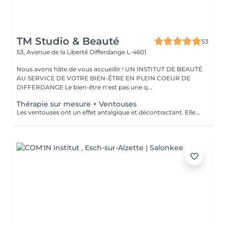
TM Studio & Beauté
53
53, Avenue de la Liberté
Differdange L-4601
Nous avons hâte de vous accueillir ! UN INSTITUT DE BEAUTÉ
AU SERVICE DE VOTRE BIEN-ÊTRE EN PLEIN COEUR DE
DIFFERDANGE Le bien-être n'est pas une q...
Thérapie sur mesure + Ventouses
Les ventouses ont un effet antalgique et décontractant. Elles sont recommandées pour soigner différentes lésions musculaires et articulaires : entorses bénignes, contractures, élongations, crampes, lombalgies, tendinites. Les traitement par ventouses sont combinés avec des massages local avec technique isolées et massage relaxant.