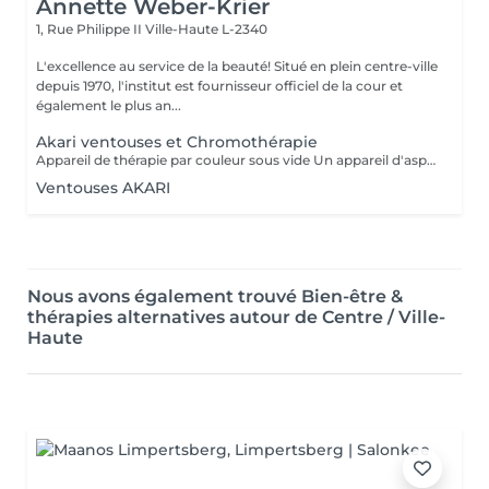
Annette Weber-Krier
1, Rue Philippe II
Ville-Haute L-2340
L'excellence au service de la beauté! Situé en plein centre-ville
depuis 1970, l'institut est fournisseur officiel de la cour et
également le plus an...
Akari ventouses et Chromothérapie
Appareil de thérapie par couleur sous vide Un appareil d'aspiration - complété avec 21 couleurs (barre de couleurs Akari). APPLICATIONS En cosmétique, en massage, en physiothérapie et dans le domaine médical. AVANTAGE En raison du vide, de la levée sans pression, la circulation sanguine et la lymphe sont stimulées. Ce vide est constant, finement contrôlé et réglable. Il a un train doux. Cela signifie qu'il peut également être utilisé sur les zones les plus sensibles - cicatrices, contour des yeux, lèvres, zones douloureuses ... APPLICATIONS POSSIBLES EN COSMÉTIQUE, Pour resserrer et affiner le visage (rides autour des yeux et des lèvres), cou et décolleté les bras supérieurs , ventre , hanche , cellulite DANS LE MASSAGE, drainage , réflexologie , tissu conjonctif, le drainage lymphatique , compensation des méridiens , dans les blessures sportives Pour le post-traitement des opérations faciales Possibilité d'utiliser une pyramide de cristal de roche pour faire des stimulations de couleur.
Ventouses AKARI
Nous avons également trouvé Bien-être &
thérapies alternatives autour de Centre / Ville-
Haute