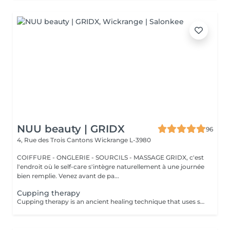
NUU beauty | GRIDX
96
4, Rue des Trois Cantons
Wickrange L-3980
COIFFURE - ONGLERIE - SOURCILS - MASSAGE GRIDX, c'est
l'endroit où le self-care s'intègre naturellement à une journée
bien remplie. Venez avant de pa...
Cupping therapy
Cupping therapy is an ancient healing technique that uses special cups to create gentle suction on the skin. This suction promotes blood flow, relieves muscle tension, reduces inflammation, and supports deep relaxation. The treatment can help release toxins, improve circulation, and ease chronic pain or stiffness. *Please note that cupping therapy could just be added to a massage service with includes back massage.