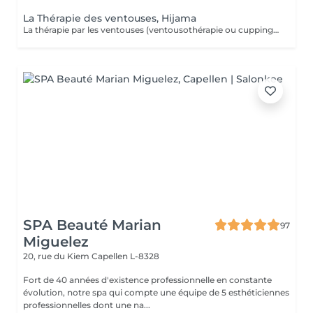
La Thérapie des ventouses, Hijama
La thérapie par les ventouses (ventousothérapie ou cupping) peut être employée pour divers problèmes de santé. Actuellement, elle est surtout utilisée pour soulager les douleurs musculosquelettiques. 'application des ventouses active fortement la circulation du sang et par le fait même, soulage la douleur. Jusqu'à récemment cette technique était très peu connue de la plupart des gens en occident. Depuis quelques années elle gagne en popularité. La thérapie par les ventouses est maintenant de plus en plus répendue. L'aspiration provoquée par les ventouses augmente considérablement la circulation sanguine au niveau des vaisseaux sanguins capillaires des muscles, tissus conjonctifs et des fascias. Elle améliore aussi la circulation lymphatique. Ainsi, elle libère la stagnation de Qi et de Sang dans les zones douloureuses. Cela a pour effet de diminuer les douleurs, les tensions, les contractions et les spasmes musculaires. De plus, le cupping favorise la guérison et permet d'éliminer plus rapidement l'acide lactique accumulé dans les muscles par l'effort physique. Le cupping est aussi utilisé pour chasser les pathogènes à l'extérieur du corps et dégager les voies respiratoires en cas de rhumes, grippes ou bronchites. Laissez-vous surprendre par cette technique millénaire.
SPA Beauté Marian
97
Miguelez
20, rue du Kiem
Capellen L-8328
Fort de 40 années d'existence professionnelle en constante
évolution, notre spa qui compte une équipe de 5 esthéticiennes
professionnelles dont une na...