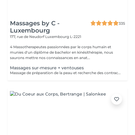
Massages by C -
335
Luxembourg
177, rue de Neudorf
Luxembourg L-2221
4 Massotherapeutes passionnées par le corps humain et
munies d'un diplôme de bachelor en kinésithérapie, nous
saurons mettre nos connaissances en anat...
Massages sur-mesure + ventouses
Massage de préparation de la peau et recherche des contractures suivis pas la pose des ventouses. Le vide est créé à l'aide d'une flamme, aucune sensation de chaud n'est ressentie durant le procédé et la technique est peu douloureuse. Le but de la cupping therapy est de soulager les tensions musculaires tout en promouvant la circulation sanguine et lymphatique.