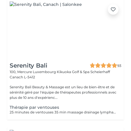
Serenity Bali
93
100, Mercure Luxembourg Kikuoka Golf & Spa Scheierhaff
Canach L-5412
Serenity Bali Beauty & Massage est un lieu de bien-être et de
sérénité géré par l'équipe de thérapeutes professionnels avec
plus de 10 ans d'expérienc...
Thérapie par ventouses
25 minutes de ventouses 35 min massage drainage lymphatique. Une forme ancienne de médecine alternative dans laquelle un thérapeute place des ventouses spéciales sur votre peau pendant quelques minutes pour créer une aspiration. Les gens l'obtiennent à de nombreuses fins, notamment pour soulager la douleur, l'inflammation, la circulation sanguine, la relaxation et le bien-être, et comme type de massage des tissus profonds.