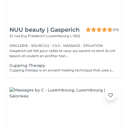
NUU beauty | Gasperich
379
21, rue Evy Friederich
Luxembourg L-1552
ONGLERIE - SOURCILS - CILS - MASSAGE - ÉPILATION
Gasperich est fait pour celles et ceux qui savent ce dont ils ont
besoin et veulent en profiter tran...
Cupping Therapy
Cupping therapy is an ancient healing technique that uses special cups to create gentle suction on the skin. This suction promotes blood flow, relieves muscle tension, reduces inflammation, and supports deep relaxation. The treatment can help release toxins, improve circulation, and ease chronic pain or stiffness. *Please note that cupping therapy could just be added to a massage service with includes back massage.