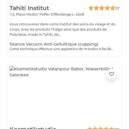
Tahiti Institut
37
1-2, Place Molitor Peffer
Differdange L-4549
Vous retrouverez dans votre institut des soins du visage et du
corps, avec les produits Thalgo ainsi que des produits de
Polynésie, made in Tahiti, de...
Séance Vacuum Anti-cellulitique (cupping)
Cette technique effectue une aspiration de manière à faciliter le drainage du liquide retenu dans les cellules et à favoriser la circulation sanguine. La combinaison de ces deux effets aide à extraire les adipocytes et favorise l'oxygénation des tissus. Pour cette raison, c'est un traitement recommandé contre la cellulite.