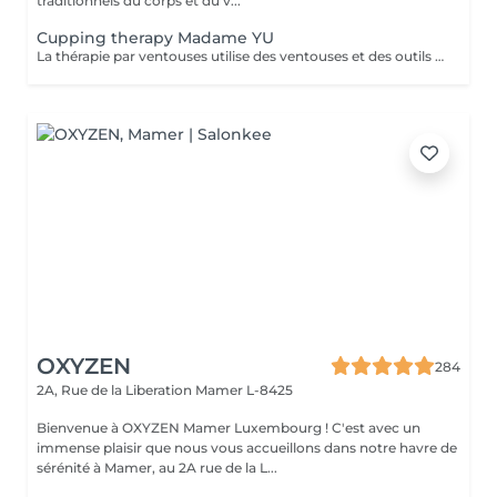
traditionnels du corps et du v...
Cupping therapy Madame YU
La thérapie par ventouses utilise des ventouses et des outils qui, par combustion, expulsent l'air de l'intérieur des ventouses, créant une pression négative qui permet aux ventouses d'adhérer aux points d'acupuncture ou à la surface de la peau où la thérapie par ventouses doit être effectuée, produisant ainsi une stimulation. Pour ce faire, à la fois en prévention et en traitement, la peau au niveau du site d'application des ventouses devient congestionnée et il y a stase sanguine Cupping therapy uses cups and tools employing combustion to expel air from inside the cups, creating negative pressure that causes the cups to adhere to acuponts or the skin surface where cupping is to be performed, thus producing stimulation,to achieve both prevention and treatment, the skin at the cupping site will become congested,and blood stasis.
OXYZEN
284
2A, Rue de la Liberation
Mamer L-8425
Bienvenue à OXYZEN Mamer Luxembourg ! C'est avec un
immense plaisir que nous vous accueillons dans notre havre de
sérénité à Mamer, au 2A rue de la L...