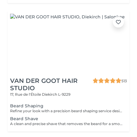
VAN DER GOOT HAIR
513
STUDIO
17, Rue de l'Étoile
Diekirch L-9229
Beard Shaping
Refine your look with a precision beard shaping service designed to keep your beard clean, balanced, and well-defined. This service focuses on detailed trimming, shaping, and precise line work to enhance your natural facial structure and create a sharp, polished finish.
Beard Shave
A clean and precise shave that removes the beard for a smooth, refreshed finish. Your skin is left soft, clean, and perfectly groomed.