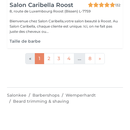
Salon Caribella Roost
132
8, route de Luxembourg
Roost (Bissen) L-7759
Bienvenue chez Salon Caribella,votre salon beauté à Roost. Au
Salon Caribella, chaque cliente est unique. Ici, on ne fait pas
juste des cheveux ou...
Taille de barbe
«
1
2
3
4
...
8
»
Salonkee
Barbershops
Wemperhardt
Beard trimming & shaving