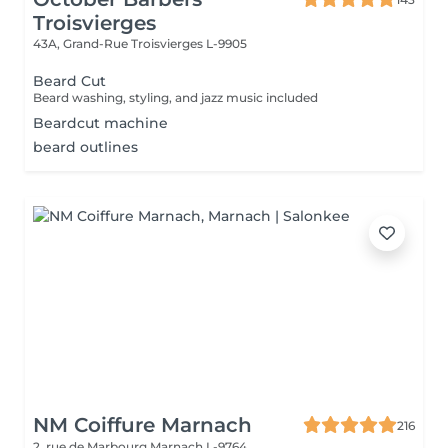
Troisvierges
43A, Grand-Rue
Troisvierges L-9905
Beard Cut
Beard washing, styling, and jazz music included
Beardcut machine
beard outlines
NM Coiffure Marnach
216
2, rue de Marbourg
Marnach L-9764