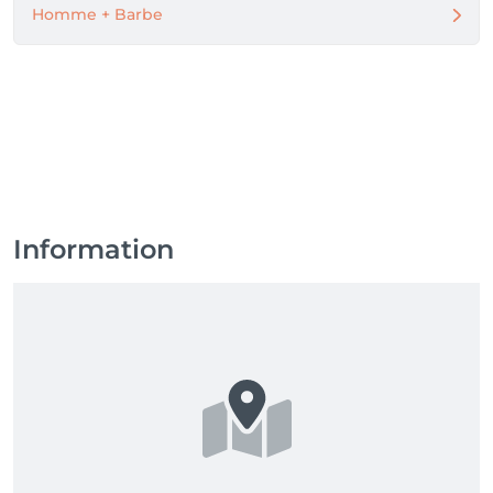
Homme + Barbe
🎨 -10% de remise sur un service COULEUR 🌈

(Pour tout nouveau service couleur jamais réalisé 
chez nous)

🖌️ -10% de remise sur un service BALAYAGE ✨

(Pour tout nouveau service balayage jamais réalisé 
chez nous)

⚠️ Offres non cumulables avec les offres parrainages, 
Information
la carte de fidélité et les tarifs jeunes.

✨ Prenez rendez-vous dès maintenant ! ✨

🎓 Remise 20% 👉 à tous les étudiants de moins de 25 
ans sur l'ensemble des prestations adultes

(remise appliquée en caisse sur les prestations 
adultes réservées et sur présentation de votre carte 
étudiante en cours de validité).
