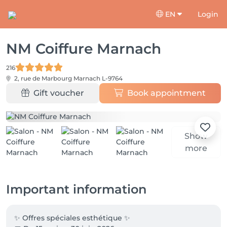
EN
Login
NM Coiffure Marnach
216
2, rue de Marbourg
Marnach L-9764
Gift voucher
Book appointment
Show
more
Important information
✨ Offres spéciales esthétique ✨
