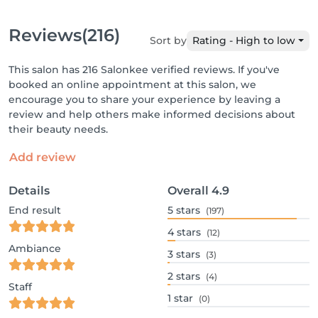
Reviews
(216)
Sort by
Rating - High to low
This salon has 216 Salonkee verified reviews. If you've
booked an online appointment at this salon, we
encourage you to share your experience by leaving a
review and help others make informed decisions about
their beauty needs.
Add review
Details
Overall
4.9
End result
5
stars
(197)
4
stars
(12)
Ambiance
3
stars
(3)
2
stars
(4)
Staff
1
star
(0)