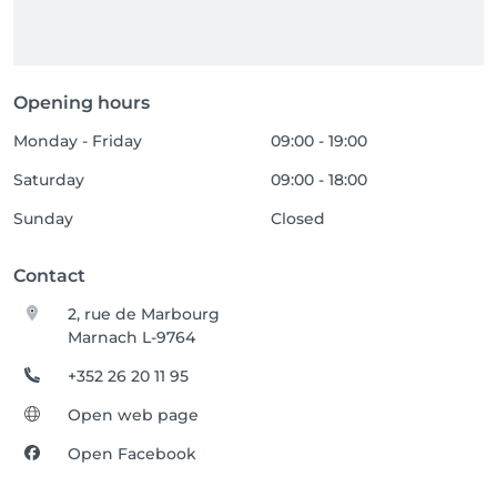
🛍️ Remise 10% 👉 sur tous les produits pour toute 
réalisation d'un forfait incluant un soin.

🛍️ Remise 20% 👉 sur tous les produits pour toute 
réalisation d'un forfait incluant deux soins.
Opening hours
Monday - Friday
09:00 - 19:00
Saturday
09:00 - 18:00
Sunday
Closed
Contact
2, rue de Marbourg
Marnach L-9764
+352 26 20 11 95
Open web page
Open Facebook