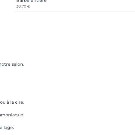
Barbe entière
38.70 €
otre salon.
ou à la cire.
s amoniaque.
illage.