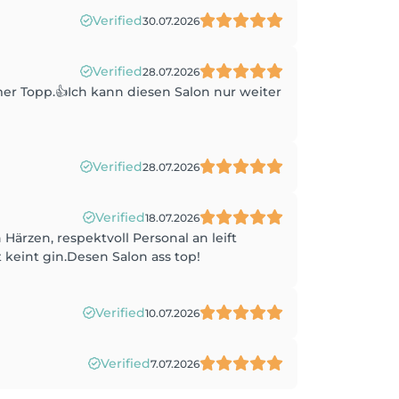
Verified
30.07.2026
Verified
28.07.2026
mer Topp.👍Ich kann diesen Salon nur weiter
Verified
28.07.2026
Verified
18.07.2026
ärzen, respektvoll Personal an leift
keint gin.Desen Salon ass top!
Verified
10.07.2026
Verified
7.07.2026