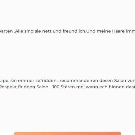
arten .Alle sind sie nett und freundlich.Und meine Haare im
quipe, sin emmer zefridden…recommandeiren desen Salon vun H
espekt fir deen Salon….100 Stären mei wann ech hinnen daat 