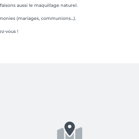
aisons aussi le maquillage naturel.
onies (mariages, communions...).
ez-vous !