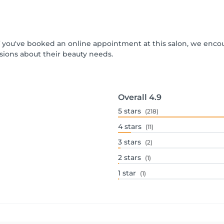
 If you've booked an online appointment at this salon, we enc
ions about their beauty needs.
Overall
4.9
5
stars
(218)
4
stars
(11)
3
stars
(2)
2
stars
(1)
1
star
(1)