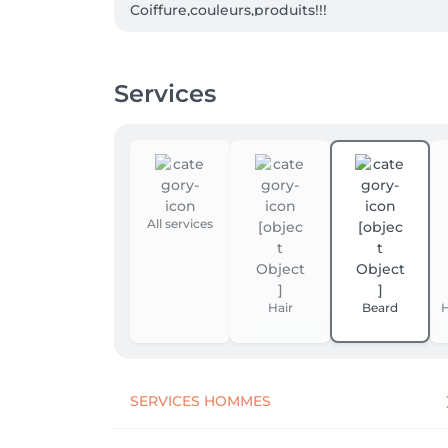
Coiffure,couleurs,produits!!!

Venez decouvrir les nouvelles tendances    
Nouvelle marque de produits pour vos che
Et plus encore...

Services
On vous acceuil avec plaisir..

À bientôt,

Beim Coiffeur team
All services
Hair
Beard
H
SERVICES HOMMES