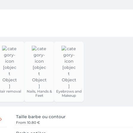
Printemps -Été 2026

veux OWAY-one way(Agri-cosmetics)

air removal
Nails, Hands &
Eyebrows and
Feet
Makeup
Taille barbe ou contour
From
10.80 €