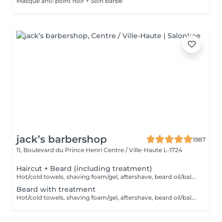
Masque anti-point noir + Soin barbe
jack’s barbershop
1987
11, Boulevard du Prince Henri
Centre / Ville-Haute L-1724
Haircut + Beard (including treatment)
Hot/cold towels, shaving foam/gel, aftershave, beard oil/balm and wax or gel
Beard with treatment
Hot/cold towels, shaving foam/gel, aftershave, beard oil/balm and wax or gel