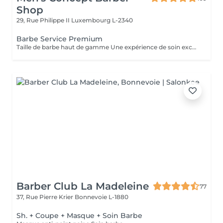
Shop
29, Rue Philippe II
Luxembourg L-2340
Barbe Service Premium
Taille de barbe haut de gamme Une expérience de soin exceptionnelle. Ce soin comprend la mise en forme et le contour de la barbe, l'application d'une serviette chaude pour un confort optimal, un massage facial relaxant et une finition avec des produits de qualité supérieure, pour un résultat impeccable et un moment de pur bien-être.
Barber Club La Madeleine
77
37, Rue Pierre Krier
Bonnevoie L-1880
Sh. + Coupe + Masque + Soin Barbe