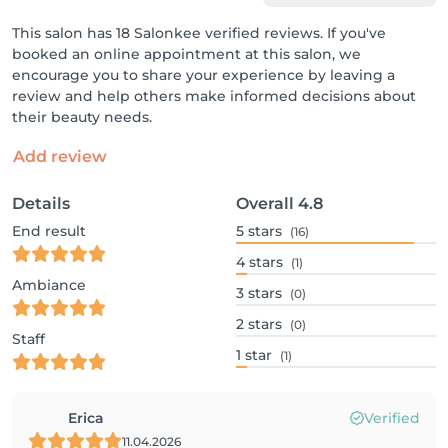
This salon has 18 Salonkee verified reviews. If you've
booked an online appointment at this salon, we
encourage you to share your experience by leaving a
review and help others make informed decisions about
their beauty needs.
Add review
Details
Overall
4.8
End result
5
stars
(16)
4
stars
(1)
Ambiance
3
stars
(0)
2
stars
(0)
Staff
1
star
(1)
Erica
Verified
11.04.2026