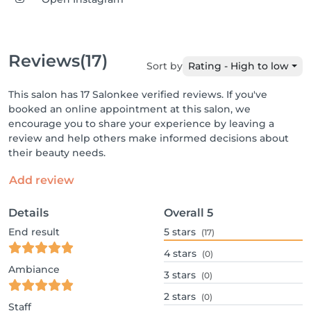
Reviews
(17)
Sort by
Rating - High to low
This salon has 17 Salonkee verified reviews. If you've
booked an online appointment at this salon, we
encourage you to share your experience by leaving a
review and help others make informed decisions about
their beauty needs.
Add review
Details
Overall
5
End result
5
stars
(17)
4
stars
(0)
Ambiance
3
stars
(0)
2
stars
(0)
Staff