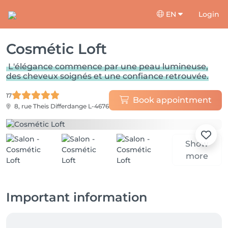
EN
Login
Cosmétic Loft
L'élégance commence par une peau lumineuse,
des cheveux soignés et une confiance retrouvée.
17
Book appointment
8, rue Theis
Differdange L-4676
Show
more
Important information