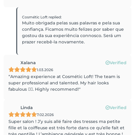
Cosmétic Loft
replied
:
Muito obrigada pelas suas palavras e pela sua
confiança. Ficamos muito felizes por saber que
gostou da sua experiência connosco. Será um
prazer recebê-la novamente.
Xalana
Verified
1.03.2026
“Amazing experience at Cosmétic Loft! The team is
super professional and talented. My hair looks
fabulous 💇‍♀️. Highly recommend!"
Linda
Verified
7.02.2026
Super salon ! J’y suis allé faire des tresses ma petite
fille et la coiffeuse est très forte dans ce qu’elle fait et
très gentille ! L’ambiance générale y est très bonne !