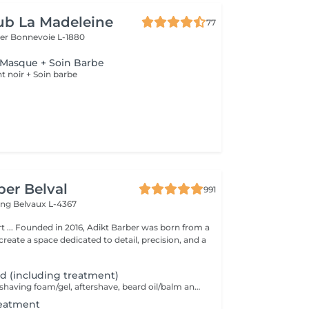
ub La Madeleine
77
ier
Bonnevoie L-1880
 Masque + Soin Barbe
t noir + Soin barbe
ber Belval
991
ing
Belvaux L-4367
s born from a
 create a space dedicated to detail, precision, and a
rd (including treatment)
Hot/cold towels, shaving foam/gel, aftershave, beard oil/balm and wax or gel
reatment