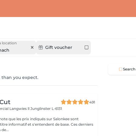
 location
Gift voucher
nach
Search
 than you expect.
 Cut
491
cial Langwies ll
Junglinster L-6131
note que les prix indiqués sur Salonkee sont
tre informatif et s'entendent de base. Ces derniers
 de...