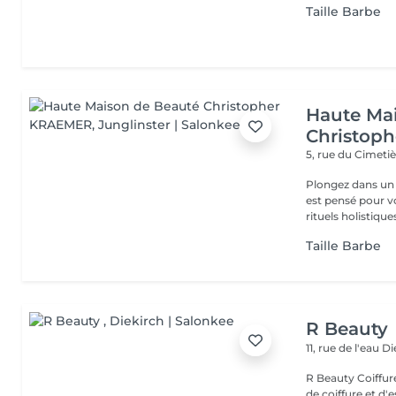
Taille Barbe
Haute Ma
Christop
5, rue du Cimeti
Plongez dans un 
est pensé pour v
rituels holistiques
Taille Barbe
R Beauty
11, rue de l'eau
Di
R Beauty Coiffure & Esthétique Bienvenue chez R Beauty, votre salon
de coiffure et d'