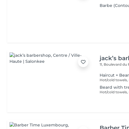
Barbe (Contour
jack’s ba
11, Boulevard du
Haircut + Bea
Beard with t
Barber T