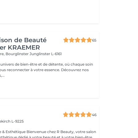
ison de Beauté
65
her KRAEMER
ère, Bourglinster
Junglinster L-6161
univers de bien-être et de détente, où chaque soin
ous reconnecter à votre essence. Découvrez nos
,...
46
ekirch L-9225
esthétique dédié à votre beauté et à votre bien-être.