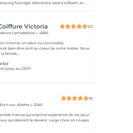
Hot/cold towels, shaving foam/gel, aftershave, beard oil/balm and wax or gel
oiffure Victoria
132
vidence
Lamadelaine L-4885
n Victoria, un salon où convivialité,
e et bien-être sont au coeur de notre métier. Nous
la famille...
arbe
nt jusqu au 23/07
93
Esch-sur-Alzette L-3260
ientèle mature qui exprime expérience de vie, pour
ceux qui désirent le devenir. Large choix en coupes
.