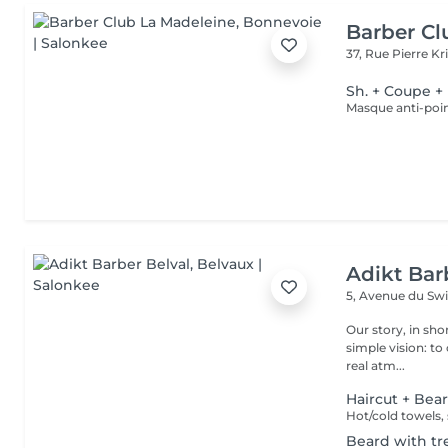
Barber Cl
37, Rue Pierre Kr
Sh. + Coupe +
Masque anti-poin
Adikt Bar
5, Avenue du Sw
Our story, in short ... Founded in 2016, Adikt Barber wa
simple vision: to
real atm...
Haircut + Bea
Beard with t