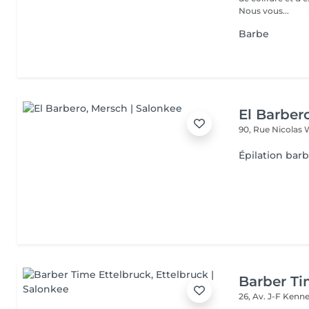
Nous vous...
Barbe
El Barber
90, Rue Nicolas 
Épilation barb
Barber Ti
26, Av. J-F Ken