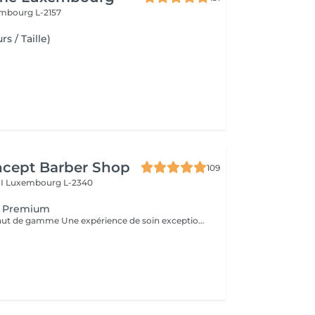
mbourg L-2157
s / Taille)
ncept Barber Shop
109
II
Luxembourg L-2340
e Premium
Taille de barbe haut de gamme Une expérience de soin exceptionnelle. Ce soin comprend la mise en forme et le contour de la barbe, l'application d'une serviette chaude pour un confort optimal, un massage facial relaxant et une finition avec des produits de qualité supérieure, pour un résultat impeccable et un moment de pur bien-être.