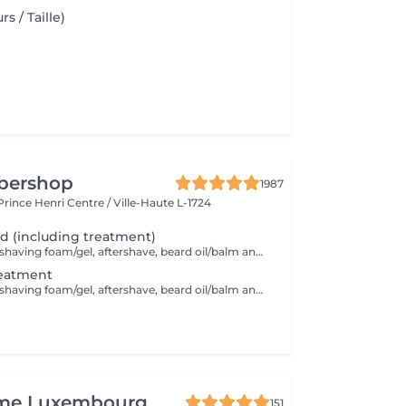
s / Taille)
rbershop
1987
 Prince Henri
Centre / Ville-Haute L-1724
rd (including treatment)
Hot/cold towels, shaving foam/gel, aftershave, beard oil/balm and wax or gel
reatment
Hot/cold towels, shaving foam/gel, aftershave, beard oil/balm and wax or gel
ime Luxembourg
151