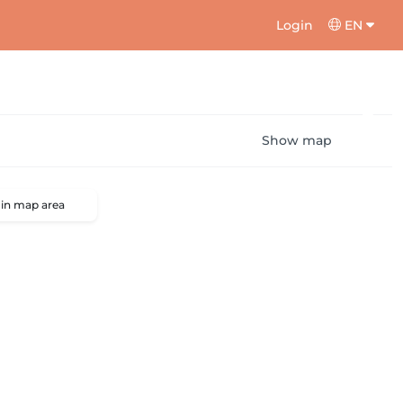
Login
EN
Show map
 in map area