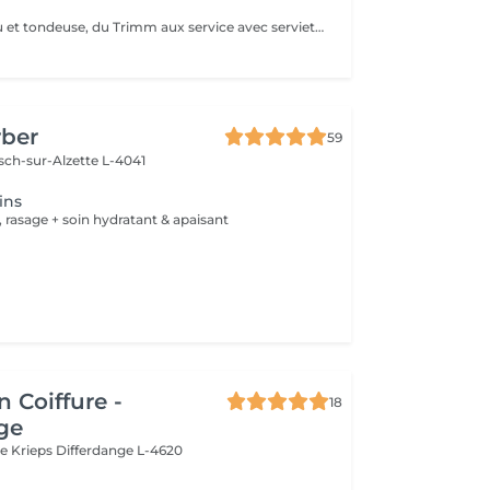
Soin barbe ciseau et tondeuse, du Trimm aux service avec serviettes chaudes
rber
59
sch-sur-Alzette L-4041
ins
, rasage + soin hydratant & apaisant
n Coiffure -
18
ge
le Krieps
Differdange L-4620