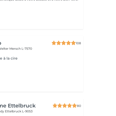
o
108
Welter
Mersch L-7570
e à la cire
me Ettelbruck
80
nedy
Ettelbruck L-9053