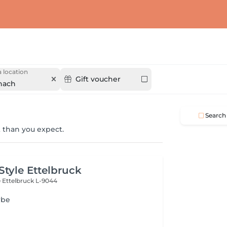
 location
Gift voucher
nach
Search
 than you expect.
Style Ettelbruck
e
Ettelbruck L-9044
rbe