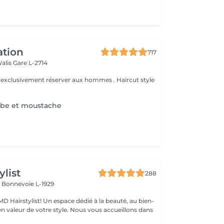
ation
717
Walis
Gare L-2714
e exclusivement réserver aux hommes . Haircut style
rbe et moustache
ylist
288
I
Bonnevoie L-1929
D Hairstylist! Un espace dédié à la beauté, au bien-
e votre style. Nous vous accueillons dans