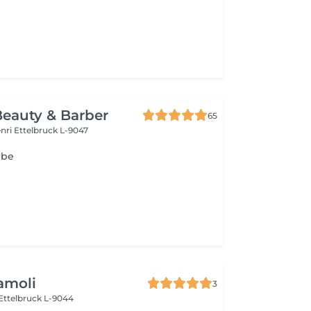
Beauty & Barber
65
enri
Ettelbruck L-9047
rbe
amoli
3
Ettelbruck L-9044