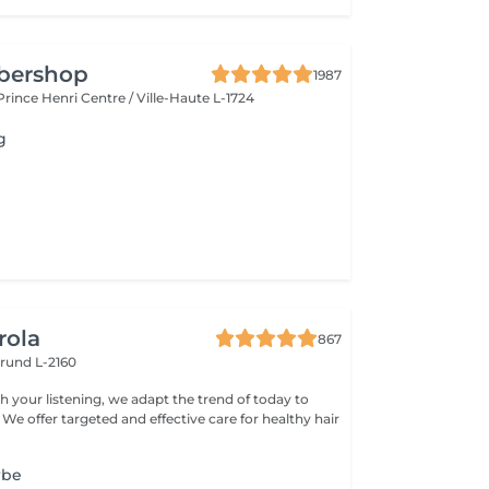
rbershop
1987
 Prince Henri
Centre / Ville-Haute L-1724
g
rola
867
rund L-2160
h your listening, we adapt the trend of today to
 We offer targeted and effective care for healthy hair
rbe