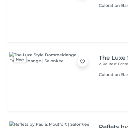
Coloration Ba
The Luxe
New
2, Route d' Echt
Coloration Ba
Reflets b