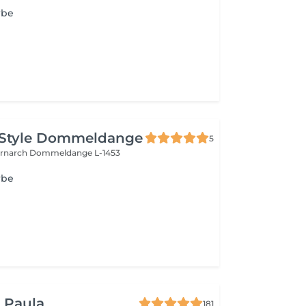
rbe
 Style Dommeldange
5
ernarch
Dommeldange L-1453
rbe
y Paula
181