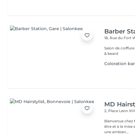
Barber St
18, Rue du Fort 
Salon de coiffur
& beard
Coloration ba
MD Hairst
2, Place Leon XII
Bienvenue chez M
être et à la mise en valeur d
une ambian...