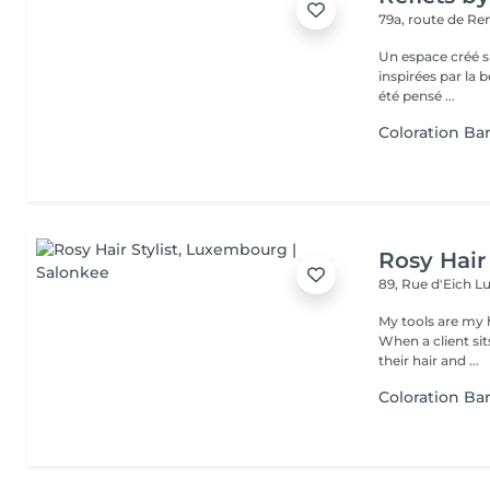
79a, route de R
Un espace créé s
inspirées par la beauté,
été pensé ...
Coloration Ba
Rosy Hair 
89, Rue d'Eich
L
My tools are my 
When a client si
their hair and ...
Coloration Ba