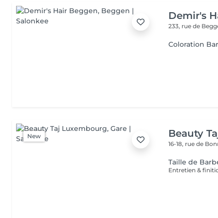
Demir's H
233, rue de Beg
Coloration Ba
Beauty T
New
16-18, rue de Bo
Taille de Barb
Entretien & finit