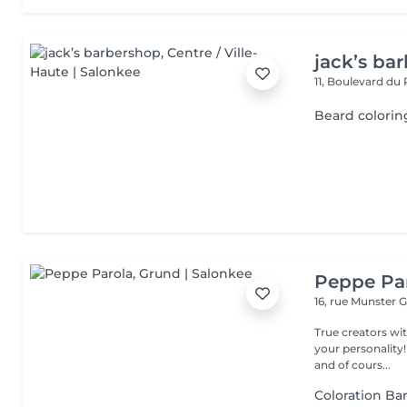
jack’s ba
11, Boulevard du
Beard colorin
Peppe Pa
16, rue Munster
G
True creators wit
your personality!
and of cours...
Coloration Ba