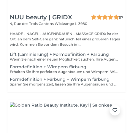
NUU beauty | GRIDX
97
4, Rue des Trois Cantons
Wickrange L-3980
HAARE - NÄGEL - AUGENBRAUEN - MASSAGE GRIDX ist der
Ort, an dem Self-Care ganz natürlich Teil eines größeren Tages
wird. Kommen Sie vor dem Besuch im...
Lift (Laminierung) + Formdefinition + Färbung
Wenn Sie nach einer neuen Möglichkeit suchen, Ihre Augenbrauen zu verbessern, brauchen Sie nicht weiter zu suchen als die Augenbrauenlifting-Behandlung! Während des Prozesses bedeckt die Spezialistin die Haare mit speziellen Zusammensetzungen für langanhaltendes Styling und Fixierung. Die Augenbrauenlaminierung geht mit einer Färbung einher. Das Ergebnis sind helle, ordentliche und gepflegte Augenbrauen, und die gewünschte Form bleibt lange Zeit unverändert. Wie wird das Augenbrauenlifting durchgeführt? - Beratung (um die perfekte Form und Farbe zu besprechen) - Vorbereitung (Augenbrauen werden gewaschen und markiert) - Augenbrauenstyling wird aufgetragen - Augenbrauenfixierung wird aufgetragen - zupfen (Überschüssige Haare werden mit einer Pinzette entfernt) - färben (Farbe oder Henna wird aufgetragen) - Produkte werden von den Augenbrauen entfernt - Antiseptikum und Creme werden aufgetragen - Augenbrauen werden in die gewünschte Position gebürstet Altersbeschränkungen: empfohlenes Mindestalter ab 16 Jahren. Empfehlungen nach dem Eingriff: die Augenbrauen 24 Stunden lang nicht waschen, keine Sauna besuchen und kein Make-up auftragen. Frequenz: einmal in 6-8 Wochen.
Formdefinition + Wimpern färbung
Erhalten Sie Ihre perfekten Augenbrauen und Wimpern! Wie wird die Form Definierung + Wimpern färben durchgeführt? - Beratung (um die perfekte Form und Farbe zu besprechen) - Vorbereitung (Augenbrauen werden gewaschen und markiert) - wachsen (Überschüssige Haare werden mit Wachs entfernt) - zupfen (Überschüssige Haare werden mit einer Pinzette entfernt) - Antiseptikum und Creme werden aufgetragen - Wimpern werden gewaschen - Augencreme wird aufgetragen - Klebeband und die Patches werden aufgetragen - färben - Klebeband und die Patches werden entfernt Altersbeschränkungen: empfohlenes Mindestalter ab 12 Jahren. Empfehlungen nach dem Eingriff: in den ersten 4 Stunden nach dem Eingriff keine Makeup-Produkte auf die Haut in der Nähe der Augenbrauen auftragen. Die Wimpern 24 Stunden nach dem Eingriff nicht nass machen. Frequenz: einmal in 3-4 Wochen.
Formdefinition + Färbung + Wimpern färbung
Sparen Sie morgens Zeit, lassen Sie Ihre Augenbrauen und Wimpern machen! Wie wird die Formgebung, das Färben Augenbrauen und Wimpern durchgeführt? - Beratung (um die perfekte Form und Farbe zu besprechen) - Vorbereitung (Augenbrauen werden gewaschen und markiert) - wachsen (Überschüssige Haare werden mit Wachs entfernt) - zupfen (Überschüssige Haare werden mit einer Pinzette entfernt) - färben (Farbe oder Henna wird aufgetragen) - Überschüssige Farbe wird entfernt - Antiseptikum und Creme werden aufgetragen - Wimpern werden gewaschen - Augencreme wird aufgetragen - Klebeband und die Patches werden aufgetragen - färben - Klebeband und die Patches werden entfernt Altersbeschränkungen: empfohlenes Mindestalter ab 14 Jahren. Empfehlungen nach dem Eingriff: die Augenbrauen und Wimpern vor 24 Stunden nicht nass machen und kein Make-up auftragen. Frequenz: einmal in 3-4 Wochen.