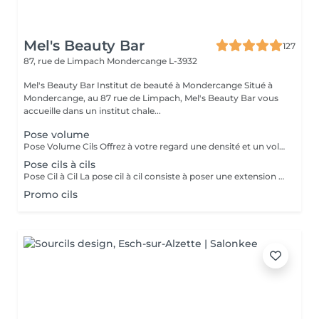
Mel's Beauty Bar
127
87, rue de Limpach
Mondercange L-3932
Mel's Beauty Bar Institut de beauté à Mondercange Situé à
Mondercange, au 87 rue de Limpach, Mel's Beauty Bar vous
accueille dans un institut chale...
Pose volume
Pose Volume Cils Offrez à votre regard une densité et un volume exceptionnels avec notre pose de cils volume. Cette technique consiste à poser plusieurs extensions de cils très légères sur chaque cil naturel, créant ainsi un effet plus fourni et spectaculaire. Idéale pour celles qui recherchent un regard intense et dramatique tout en conservant un aspect naturel et élégant. Le volume est personnalisable selon vos préférences, pour un résultat parfaitement adapté à vos yeux.
Pose cils à cils
Pose Cil à Cil La pose cil à cil consiste à poser une extension de cil sur chaque cil naturel, créant ainsi un effet allongeant et discret. Cette méthode donne un résultat naturel et élégant, parfait pour celles qui souhaitent intensifier leur regard sans effet trop chargé. Idéale pour un look raffiné et une tenue longue durée.
Promo cils