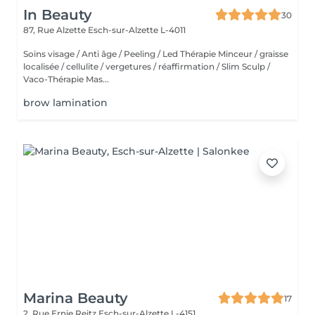
In Beauty
30
87, Rue Alzette
Esch-sur-Alzette L-4011
Soins visage / Anti âge / Peeling / Led Thérapie Minceur / graisse
localisée / cellulite / vergetures / réaffirmation / Slim Sculp /
Vaco-Thérapie Mas...
brow lamination
Marina Beauty
17
2, Rue Ernie Reitz
Esch-sur-Alzette L-4151