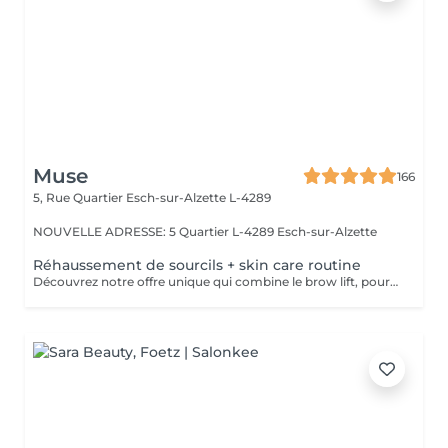
Muse
166
5, Rue Quartier
Esch-sur-Alzette L-4289
NOUVELLE ADRESSE: 5 Quartier L-4289 Esch-sur-Alzette
Réhaussement de sourcils + skin care routine
Découvrez notre offre unique qui combine le brow lift, pour des sourcils magnifiquement liftés, et notre routine de soins de la peau personnalisée. Pendant que vous profitez de l'effet transformateur du brow lift sur vos sourcils, notre équipe prendra soin de votre visage en effectuant un double nettoyage, une exfoliation douce, une infusion de sérum nourrissant et l'application d'un masque facial sur mesure. Vous bénéficiez ainsi d'une expérience complète de beauté et de détente, avec des sourcils parfaitement sculptés et une peau éclatante.