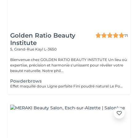
Golden Ratio Beauty
71
Institute
5, Grand-Rue
Kayl L-3650
Bienvenue chez GOLDEN RATIO BEAUTY INSTITUTE Un lieu où
expertise, précision et harmonie s'unissent pour révéler votre
beauté naturelle. Notre phil...
Powderbrows
Effet maquillé doux Ligne parfaite Fini poudré naturel Le Powder Brows, aussi appelé « technique d'ombrage » ou shading full, est une méthode de maquillage semi-permanent qui crée un effet de sourcils maquillés au crayon ou à la poudre, tout en restant subtil et aérien. Contrairement au microblading (effet poil à poil), cette technique utilise une pigmentation en dégradé, plus dense vers la queue du sourcil et plus légère à la tête, pour un résultat fondu, structuré et sans démarcation. Idéal pour : les peaux grasses ou matures (où le microblading tient moins bien), celles qui aiment un effet maquillé sans effort, redonner de la densité à des sourcils trop épilés ou décolorés. Résultat : des sourcils nets, symétriques, doux et élégants sans maquillage, tous les jours. Tenue : 1 à 2 ans selon le type de peau et les soins apportés.