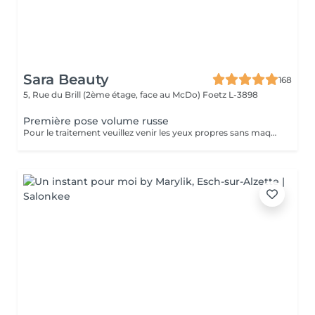
Sara Beauty
168
5, Rue du Brill (2ème étage, face au McDo)
Foetz L-3898
Première pose volume russe
Pour le traitement veuillez venir les yeux propres sans maquillage. Si vous avez déjà des extensions de cils choisissez d'abord l'option "Dépose des cils" puis "Première pose". Il est possible que vous soyez allergique à la colle, et les esthéticiennes ne peuvent pas savoir à l'avance s'il y a une allergie avant qu'elle ne se manifeste. Les réactions allergiques surviennent généralement après 3 ou 4 heures et peuvent inclure des picotements, des démangeaisons et un possible gonflement des yeux. Si des rougeurs apparaissent après le traitement, vous pourriez simplement être sensible à la colle, mais ce n'est pas nécessairement une allergie. Attendez un jour, si la situation ne s'améliore pas, il pourrait s'agir d'une allergie à la colle, et il est alors recommandé de retirer les cils. Il est important de noter que l'esthéticienne n'est pas responsable de l'allergie, et le retrait des cils peut résoudre le problème.