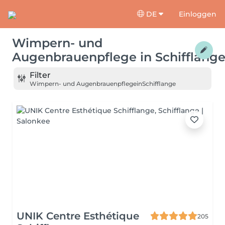
DE
Einloggen
Wimpern- und
Augenbrauenpflege
in
Schifflang
Filter
Wimpern- und Augenbrauenpflege
in
Schifflange
UNIK Centre Esthétique
205