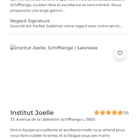
Schifflange, où bien-être et excellence se rencontrent. Nous
proposons une large gamm...
Regard Signature
Sourcils Art Parfait Sublimez votre regard avec notre service Art Parfait : une approche précise et personnalisée pour des sourcils parfaitement dessinés et harmonieux. Chaque prestation comprend : Mise en forme des sourcils selon la morphologie du visage Épilation douce pour un contour net et naturel Stylisme du sourcil pour un effet équilibré et élégant Possibilité de teinture pour intensifier la couleur et structurer le regard Résultat : un regard sublimé, des sourcils parfaitement dessinés et un effet naturel et durable
Institut Joelle
125
37, Avenue de la Libération
Schifflange L-3850
Notre équipe accueillante et professionnelle vous attend pour
vous faire oublier le stress et la fatigue sous ses mains