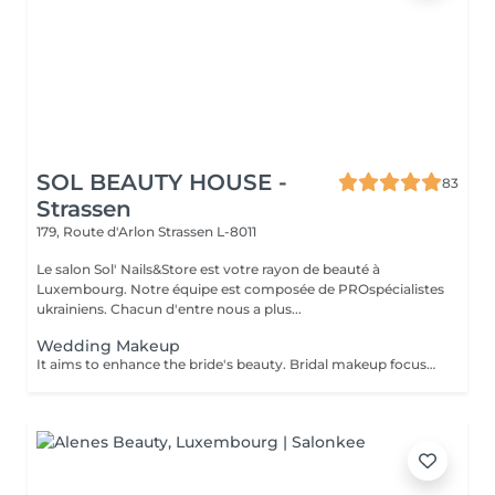
SOL BEAUTY HOUSE -
83
Strassen
179, Route d'Arlon
Strassen L-8011
Le salon Sol' Nails&Store est votre rayon de beauté à
Luxembourg. Notre équipe est composée de PROspécialistes
ukrainiens. Chacun d'entre nous a plus...
Wedding Makeup
It aims to enhance the bride's beauty. Bridal makeup focuses on creating a flawless elegant and timeless look for your special day. It includes: - perfect foundation - correction - eyes makeup - eyebrows - perfect lips