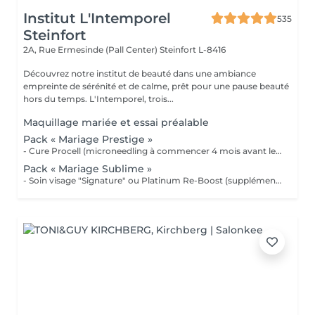
Institut L'Intemporel
535
Steinfort
2A, Rue Ermesinde (Pall Center)
Steinfort L-8416
Découvrez notre institut de beauté dans une ambiance
empreinte de sérénité et de calme, prêt pour une pause beauté
hors du temps. L'Intemporel, trois...
Maquillage mariée et essai préalable
Pack « Mariage Prestige »
- Cure Procell (microneedling à commencer 4 mois avant le jour J) ou cure Soin Signature. - Gommage du corps et massage 1h : 1 semaine avant le jour J - Beauté des mains et beauté des pieds (vernis semi permanent en supplément) : 2 jours avant le jour J - Maquillage Mariée, le jour J + essai à votre convenance - Épilations au choix, 2 jours avant le jour J 1099€ au lieu de 1435€
Pack « Mariage Sublime »
- Soin visage "Signature" ou Platinum Re-Boost (supplément de 25€) - Gommage du corps - Massage détente dos et épaules - Beauté des pieds et vernis simple (semi permanent + 6€) - Beauté des mains et vernis classique (semi permanent + 15€) - Maquillage Mariée + essai préalable - Épilations au choix (cire classique) Forfait à planifier avec votre esthéticienne 599€ au lieu de 728€