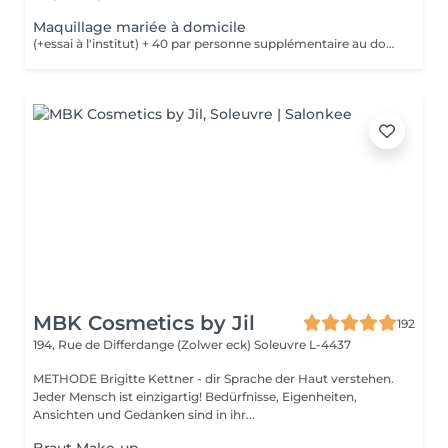
Maquillage mariée à domicile
(+essai à l'institut) + 40 par personne supplémentaire au domicile de la mariée pour un maquillage le jour de la cérémonie Nous vous prions de bien vouloir respecter votre rendez-vous. En prenant rendez-vous, vous occupez une place, dont une autre personne aurait éventuellement besoin. Tout rendez-vous non annulé 24h en avance, est susceptible d'être facturé. (Si vous ne pouvez pas vous présenter à votre RDV, proposez-le éventuellement à un proche ou à un ami) Toute l'équipe de Aromas Institut vous remercie pour votre respect et votre compréhension.
MBK Cosmetics by Jil
192
194, Rue de Differdange (Zolwer eck)
Soleuvre L-4437
METHODE Brigitte Kettner - dir Sprache der Haut verstehen.
Jeder Mensch ist einzigartig! Bedürfnisse, Eigenheiten,
Ansichten und Gedanken sind in ihr...