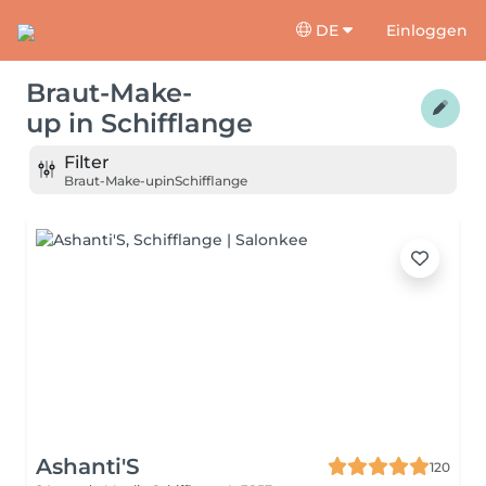
DE
Einloggen
Braut-Make-
up
in
Schifflange
Filter
Braut-Make-up
in
Schifflange
Ashanti'S
120