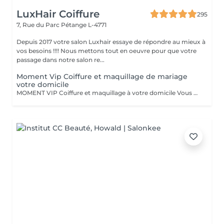
LuxHair Coiffure
295
7, Rue du Parc
Pétange L-4771
Depuis 2017 votre salon Luxhair essaye de répondre au mieux à
vos besoins !!!! Nous mettons tout en oeuvre pour que votre
passage dans notre salon re...
Moment Vip Coiffure et maquillage de mariage
votre domicile
MOMENT VIP Coiffure et maquillage à votre domicile Vous vous mariez bientôt ??? Félicitations ! Pour que ce jour soit unique et parfait,laissez-nous prendre soin de vous. Inoubliable: Votre Moment d'Exception"Votre mariage est bien plus qu'un simple événement - c'est un chapitre magique dans l'histoire de votre vie. Chez nous, nous célébrons votre unicité et mettons en valeur votre beauté naturelle pour faire de ce jour le plus mémorable de votre vie. Votre Beauté, Notre Priorité: Parce que vous êtes la personne la plus importante pour ce moment d'exception, notre équipe dévouée de coiffeurs et de maquilleurs met tout en uvre pour vous sublimer, en accord avec votre style personnel et votre vision pour le grand jour. Coiffure de Rêve: De la sophistication classique à l'audace moderne, nous créons des coiffures qui capturent l'essence de votre personnalité et complètent à la perfection votre tenue de mariée, vous faisant rayonner de confiance et d'élégance. Maquillage Élégant: Avec une touche experte, notre équipe de maquilleurs vous offre un look qui met en valeur votre beauté naturelle tout en résistant aux larmes de joie et en vous assurant une allure impeccable tout au long de la journée. Votre Moment, parce que ce jour vous appartient, nous vous offrons un moment de luxe et d'intimité où vous pouvez vous détendre et vous préparer en toute sérénité, sachant que vous êtes entre de bonnes mains. Laissez -nous vous aider à créer des souvenirs inoubliables