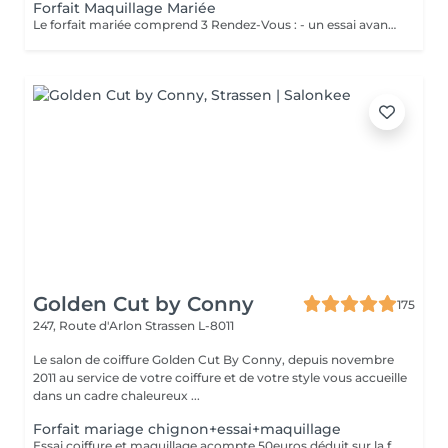
Forfait Maquillage Mariée
Le forfait mariée comprend 3 Rendez-Vous : - un essai avant la prestation du jour J ( Afin de déterminer vos besoins, vos envies, la thématique de cette journée ) - une épilation des sourcils ( Pour ouvrir, & sublimer le regard ) - Maquillage Jour J ( Réalisation du maquillage décidé lors du rendez-vous test )
Golden Cut by Conny
175
247, Route d'Arlon
Strassen L-8011
Le salon de coiffure Golden Cut By Conny, depuis novembre
2011 au service de votre coiffure et de votre style vous accueille
dans un cadre chaleureux ...
Forfait mariage chignon+essai+maquillage
Essai coiffure et maquillage acompte 50euros déduit sur la facture finale