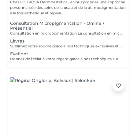
Chez LOUROSA Dermoestetica, je vous propose une approche
personnalisée des soins de la peau et de la dermopigmentation,
à la fois esthétique et répara...
Consultation Micropigmentation - Online /
Présentiel
Consultation en micropigmentation La consultation en micropigmentation est une étape essentielle avant toute prestation en maquillage permanent. Elle permet de comprendre vos besoins, d'analyser votre peau et de définir un protocole entièrement personnalisé en fonction de votre morphologie, de votre carnation, de votre mode de vie et du résultat souhaité. Ce rendez-vous comprend un échange approfondi sur vos attentes, une analyse de la zone à traiter ainsi que des conseils professionnels sur la technique, la forme et les pigments les plus adaptés. C'est également un moment privilégié pour répondre à toutes vos questions et s'assurer de l'absence de contre-indications. Le montant de la consultation est déduit du tarif de la prestation si l'intervention est réalisée dans un délai de 2 mois suivant celle-ci. Cette étape est indispensable afin de garantir un résultat harmonieux, naturel et parfaitement adapté à votre visage et à votre quotidien.
Lèvres
Sublimez votre sourire grâce à nos techniques exclusives et personnalisées
Eyeliner
Donnez de l'éclat à votre regard grâce à nos techniques sur mesure, conçues spécialement pour vous. La retouche est inclus dans le tarif