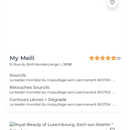
My Meili
29
9, Rue du Brill
Mondercange L-3898
Sourcils
Le leader mondial du maquillage semi permanent BIOTEK . TECHNIQUE sourcils effet ombré poudré très naturel, travailler avec des différentes aiguilles et plusieurs pigments pour réaliser cet effet. 50 à 60% des pigments s'estompent après cicatrisation . Avec une retouche comprise après 1 mois . IMPORTANT: Dans le cas où la prestation du maquillage semi permanent précédente était effectuée par un autre prestataire du service, la prestation chez Mymeili sera facturée au tarif complet. Annulation 48h avant la date du rendez-vous merci
Retouches Sourcils
Le leader mondial du maquillage semi permanent BIOTEK . TECHNIQUE sourcils effet ombré poudré très naturel, travailler avec des différentes aiguilles et plusieurs pigments pour réaliser cet effet. 50 à 60% des pigments s'estompent après cicatrisation . Avec une retouche comprise après 1 mois . IMPORTANT: Dans le cas où la prestation du maquillage semi permanent précédente était effectuée par un autre prestataire du service, la prestation chez Mymeili sera facturée au tarif complet. Annulation 48h avant la date du rendez-vous merci
Contours Lèvres + Dégradé
Le leader mondial du maquillage semi permanent BIOTEK . TECHNIQUE sourcils effet ombré poudré très naturel, travailler avec des différentes aiguilles et plusieurs pigments pour réaliser cet effet. 50 à 60% des pigments s'estompent après cicatrisation . Avec une retouche comprise après 1 mois . IMPORTANT: Dans le cas où la prestation du maquillage semi permanent précédente était effectuée par un autre prestataire du service, la prestation chez Mymeili sera facturée au tarif complet. Annulation 48h avant la date du rendez-vous merci