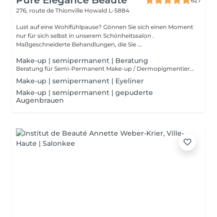
Pure Elégance Beauté
627
276, route de Thionville
Howald L-5884
Lust auf eine Wohlfühlpause? Gönnen Sie sich einen Moment
nur für sich selbst in unserem Schönheitssalon .
Maßgeschneiderte Behandlungen, die Sie ...
Make-up | semipermanent | Beratung
Beratung für Semi-Permanent Make-up / Dermopigmentierung. Semi-permanentes Make-up ist ideal, um unter allen Umständen makellos zu bleiben. Es ist dauerhaft, aber nicht endgültig, im Gegensatz zum Tätowieren. Die Technik ähnelt jedoch der eines gewöhnlichen Tattoos. Über ein spezielles Gerät werden Pigmente in die Epidermis injiziert.
Make-up | semipermanent | Eyeliner
Make-up | semipermanent | gepuderte
Augenbrauen