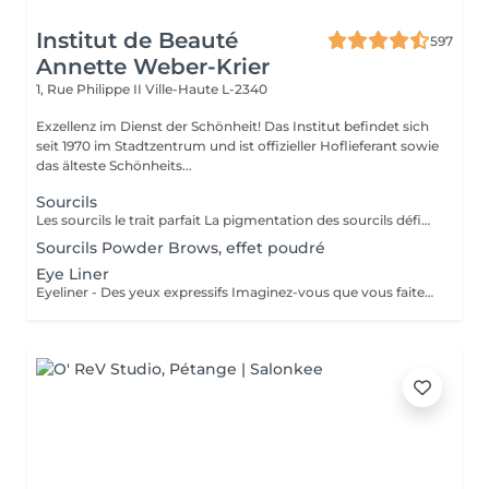
Institut de Beauté
597
Annette Weber-Krier
1, Rue Philippe II
Ville-Haute L-2340
Exzellenz im Dienst der Schönheit! Das Institut befindet sich
seit 1970 im Stadtzentrum und ist offizieller Hoflieferant sowie
das älteste Schönheits...
Sourcils
Les sourcils le trait parfait La pigmentation des sourcils définit les traits de votre visage en créant un cadre optique. Le tracé du sourcil exprime votre état d'âme et peut même vous donner un aspect plus jeune. Mais les sourcils peuvent aussi pousser de manière très irrégulière jusqu'à ne plus pousser du tout. Dans ce cas le maquillage permanent est la solution idéale. On choisira une couleur qui vous correspond, ensuite on vous fera un dessin des sourcils au crayon. Quand on aura obtenu le résultat parfait, nous allons commencer à pigmenter des poils très fins. A partir de ce jour vous allez vous réveiller tous les matins avec des sourcils parfaits.
Sourcils Powder Brows, effet poudré
Eye Liner
Eyeliner - Des yeux expressifs Imaginez-vous que vous faites du sport, que vous allez vous baigner ou au sauna et que votre Eyeliner ne s'efface pas, ne coule pas plus jamais. Vos cils paraissent plus fournis et vos yeux sont plus expressifs grâce à un Eyeliner fin. L'Eyeliner est aussi la solution parfaite si vous portez des lentilles ou si vous avez des problèmes de vue ou bien si vous voulez tout simplement gagner du temps. Vous avez le choix entre un Eyeliner très fin et discret et un Eyeliner décoratif, tout comme vous le souhaitez. Dans tous les cas l'Eyeliner mettra vos yeux en valeur.