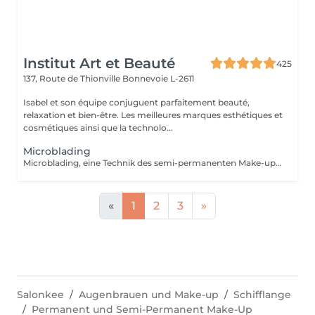
Institut Art et Beauté
425
137, Route de Thionville
Bonnevoie L-2611
Isabel et son équipe conjuguent parfaitement beauté,
relaxation et bien-être. Les meilleures marques esthétiques et
cosmétiques ainsi que la technolo...
Microblading
Microblading, eine Technik des semi-permanenten Make-ups, die Ihren Augenbrauen durch eine Haar-für-Haar-Zeichnung wieder Form, Dichte und Definition verleiht mit einem ultra-natürlichen Ergebnis. Ideal, wenn Ihre Augenbrauen zu dünn, wenig dicht oder unregelmäßig sind. Microblading sorgt für einen strukturierten und harmonischen Blick ganz ohne tägliches Make-up. Sanfte und präzise Technik, hautschonend. Hochwertige Pigmente für ein dauerhaftes Ergebnis. Individuelle Beratung vor jeder Sitzung. Haltbarkeit: 12 bis 18 Monate. Gönnen Sie sich perfekte und elegante Augenbrauen jeden Tag.
«
1
2
3
»
Salonkee
Augenbrauen und Make-up
Schifflange
Permanent und Semi-Permanent Make-Up