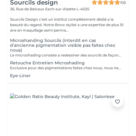
Sourcils design
105
36, Rue de Belvaux
Esch-sur-Alzette L-4025
Sourcils Design c'est un institut complètement dédié a la
beauté du regard. Notre Brow stylist a une expertise de plus 10
ans en maquillage semi perma...
Microshanding Sourcils (interdit en cas
d'ancienne pigmentation visible pas faites chez
nous)
Le microshading consiste a redessiner des sourcils de façon semi-permanent. avec une durée d'environ 8 a 18 mois selon chaque peau, cette technique nous permet un effet très naturel et d'avoir des jolis dégradés. je utilise une dermographe (machine spécifique pour makeup semi- permanent) qui s'adapte,á tout type de peau,contrairement aux autres techniques qui coupent la peau. les avantagens Sont -indolore -non agressif pour la peau -cicatrisation plus propre et sûre -meilleure fixation -effet plus net et dessiné. Retouche fixatrice après un mois incluse dans la tarif. Contre indiqué aux : Femme enceinte ou allaitante Sur traitement médicaments anti-inflammatoires ou antibiotiques et isotrétinoïne Possédant allergies sévères ou maladies auto-immunes Injections datant mois de 15 jours sur le visage Une photo est obligatoire avant la prise de rendez-vous pour toute personne ayant une ancienne pigmentation, visible ou non. Soins après pigmentation: Pas de piscine, sauna, hamman ou bronzage pendant 2 semaines après.
Retouche Entretien Microshading
Exclusive pour des pigmentations faites chez nous, nous ne faisons pas de retouche des outres professionnels.
Eye-Liner