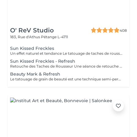
O' ReV Studio
408
183, Rue d'Athus
Pétange L-4711
Sun Kissed Freckles
Un effet naturel et tendance Le tatouage de taches de rousseur est une technique qui permet de créer de jolies taches de rousseur semi-permanentes pour un effet naturel et ensoleillé toute l'année. Grâce à un pigment adapté à votre carnation, de fines taches sont dessinées sur la peau à l'aide d'une technique manuelle. Les taches sont d'abord un peu foncées, puis elles s'adoucissent en cicatrisant, donnant un effet ultra-naturel. - Un effet discret et naturel, comme si vous aviez toujours eu ces taches de rousseur. - Une apparence ensoleillée sans maquillage. - Une technique personnalisable : des taches très légères ou plus marquées, selon votre préférence.
Sun Kissed Freckles - Refresh
Retouche des Taches de Rousseur Une séance de retouche est recommandée après la cicatrisation pour perfectionner le résultat. Elle permet de réintensifier certaines taches, d'ajuster la couleur si nécessaire et d'assurer une tenue optimale. Quand faire la retouche ? La retouche est réalisée après 4 à 6 semaines après la première séance, une fois la peau totalement cicatrisée.
Beauty Mark & Refresh
Le tatouage de grain de beauté est une technique semi-permanente qui permet de créer un grain de beauté de façon naturelle et harmonieuse. Que ce soit pour un détail subtil ou une touche glamour, chaque grain de beauté est placé avec précision selon votre préférence. Un pigment adapté à votre carnation est implanté dans la peau pour un rendu réaliste et discret. La couleur s'adoucit après cicatrisation pour un effet naturel. Une retouche est recommandée 4 à 6 semaines après la séance pour fixer la couleur et assurer une belle tenue.