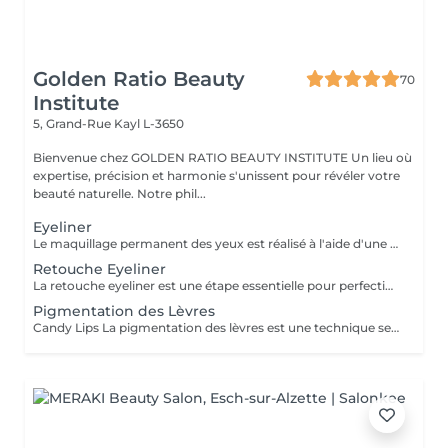
Golden Ratio Beauty
70
Institute
5, Grand-Rue
Kayl L-3650
Bienvenue chez GOLDEN RATIO BEAUTY INSTITUTE Un lieu où
expertise, précision et harmonie s'unissent pour révéler votre
beauté naturelle. Notre phil...
Eyeliner
Le maquillage permanent des yeux est réalisé à l'aide d'une machine spéciale munie d'une aiguille très fine, qui insère le pigment dans les couches superficielles de la peau. Cette technique permet de tracer une ligne fine au ras des cils ou un eyeliner plus visible, selon l'effet souhaité. Résultats : Un regard plus intense et structuré, dès le réveil Un effet de cils plus fournis Un résultat net et durable (1 à 3 ans) Résistant à l'eau, à la chaleur et aux frottements Gain de temps au quotidien, sans maquillage nécessaire Une solution élégante et pratique pour sublimer votre regard durablement.
Retouche Eyeliner
La retouche eyeliner est une étape essentielle pour perfectionner le maquillage permanent réalisé précédemment. Elle permet de raviver la couleur, corriger de légères irrégularités et assurer une tenue harmonieuse et durable du pigment. Pourquoi faire une retouche ? Pour intensifier ou ajuster la forme du tracé Pour uniformiser la couleur après la cicatrisation Pour prolonger la durée et la netteté du résultat Pour entretenir un eyeliner fait il y a plusieurs mois Quand la faire ? 4 à 8 semaines après la première séance Puis, en entretien, tous les 12 à 24 mois selon votre peau et vos attentes La retouche garantit un regard toujours frais, défini et parfaitement soigné. Valable uniquement après une prestation réalisée par notre artiste.
Pigmentation des Lèvres
Candy Lips La pigmentation des lèvres est une technique semi-permanente qui colore et redessine vos lèvres pour un effet naturel et harmonieux. Elle sublime la couleur, corrige le contour, et donne du volume sans maquillage quotidien. À savoir : La procédure peut réactiver le virus de l'herpès chez les personnes sujettes. Une prévention est conseillée avant la séance (traitement antiviral à discuter avec votre médecin). Durée : Le résultat dure environ 1 à 3 ans selon votre type de peau et votre mode de vie. Entretien : Un retouche est recommandée 4 à 6 semaines après la première séance pour un résultat optimal. Un soin qui vous offre beauté durable et gain de temps au quotidien.