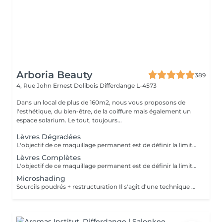
Arboria Beauty
389
4, Rue John Ernest Dolibois
Differdange L-4573
Dans un local de plus de 160m2, nous vous proposons de
l'esthétique, du bien-être, de la coiffure mais également un
espace solarium. Le tout, toujours...
Lèvres Dégradées
L'objectif de ce maquillage permanent est de définir la limite de la bouche en accentuant légèrement les pourtours. Il permet de redessiner plus nettement les lèvres et corriger une asymétrie. La tendance générale est au naturel, à l'utilisation de tons proches de la carnation afin de sublimer sans exagération. La première retouche est comprise
Lèvres Complètes
L'objectif de ce maquillage permanent est de définir la limite de la bouche en accentuant légèrement les pourtours. Il permet de redessiner plus nettement les lèvres et corriger une asymétrie. La tendance générale est au naturel, à l'utilisation de tons proches de la carnation afin de sublimer sans exagération. La première retouche est comprise
Microshading
Sourcils poudrés + restructuration Il s'agit d'une technique de maquillage permanant visant a créer un effet d'ombrage derrière les sourcils sur la peau afin d'embellir le visage. Cette technique est la moins douloureuse et la plus naturelle. La 1ere retouche est comprise.