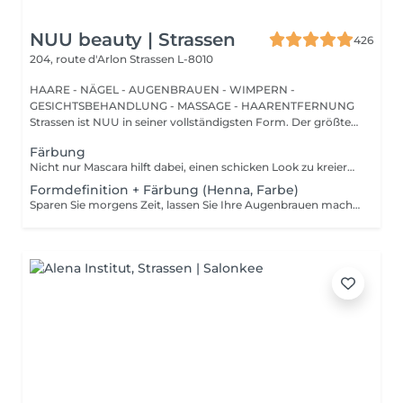
NUU beauty | Strassen
426
204, route d'Arlon
Strassen L-8010
HAARE - NÄGEL - AUGENBRAUEN - WIMPERN -
GESICHTSBEHANDLUNG - MASSAGE - HAARENTFERNUNG
Strassen ist NUU in seiner vollständigsten Form. Der größte
Sal...
Färbung
Nicht nur Mascara hilft dabei, einen schicken Look zu kreieren, sondern auch das Färben Ihrer Wimpern! Wie wird das Wimpern färben durchgeführt? - Wimpern werden gewaschen - Augencreme wird aufgetragen - Klebeband und die Patches werden aufgetragen - färben - Klebeband und die Patches werden entfernt Altersbeschränkungen: empfohlenes Mindestalter ab 14 Jahren. Empfehlungen nach dem Eingriff: die Wimpern 24 Stunden nach dem Eingriff nicht nass machen. Frequenz: einmal in 2-3 Wochen.
Formdefinition + Färbung (Henna, Farbe)
Sparen Sie morgens Zeit, lassen Sie Ihre Augenbrauen machen! Wie wird die Formgebung und das Färben durchgeführt? - Beratung (um die perfekte Form und Farbe zu besprechen) - Vorbereitung (Augenbrauen werden gewaschen und markiert) - wachsen (Überschüssige Haare werden mit Wachs entfernt) - zupfen (Überschüssige Haare werden mit einer Pinzette entfernt) - färben (Farbe oder Henna wird aufgetragen) - Überschüssige Farbe wird entfernt - Antiseptikum und Creme werden aufgetragen Altersbeschränkungen: empfohlenes Mindestalter ab 14 Jahren. Empfehlungen nach dem Eingriff: die Augenbrauen 12 Stunden lang nicht waschen und kein Make-up auftragen. Frequenz: einmal in 3-4 Wochen.