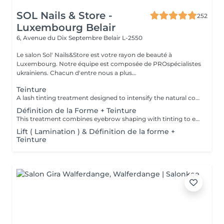
SOL Nails & Store -
252
Luxembourg Belair
6, Avenue du Dix Septembre
Belair L-2550
Le salon Sol' Nails&Store est votre rayon de beauté à
Luxembourg. Notre équipe est composée de PROspécialistes
ukrainiens. Chacun d'entre nous a plus...
Teinture
A lash tinting treatment designed to intensify the natural color of the eyelashes, making them appear darker and more noticeable without mascara. Result: more defined, visible lashes with a natural effect. Recommended frequency: every 3 to 5 weeks.
Définition de la Forme + Teinture
This treatment combines eyebrow shaping with tinting to enhance both the structure and color of the brows. It is ideal for creating a fuller, more defined appearance while keeping the result natural and harmonious. Result: beautifully shaped brows with more depth, definition and visibility. Recommended frequency: every 3 to 4 weeks.
Lift ( Lamination ) & Définition de la forme +
Teinture