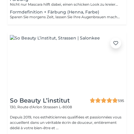
Nicht nur Mascara hilft dabei, einen schicken Look zu kreieren, sondern auch das Färben Ihrer Wimpern! Wie wird das Wimpern färben durchgeführt? - Wimpern werden gewaschen - Augencreme wird aufgetragen - Klebeband und die Patches werden aufgetragen - färben - Klebeband und die Patches werden entfernt Altersbeschränkungen: empfohlenes Mindestalter ab 14 Jahren. Empfehlungen nach dem Eingriff: die Wimpern 24 Stunden nach dem Eingriff nicht nass machen. Frequenz: einmal in 2-3 Wochen.
Formdefinition + Färbung (Henna, Farbe)
Sparen Sie morgens Zeit, lassen Sie Ihre Augenbrauen machen! Wie wird die Formgebung und das Färben durchgeführt? - Beratung (um die perfekte Form und Farbe zu besprechen) - Vorbereitung (Augenbrauen werden gewaschen und markiert) - wachsen (Überschüssige Haare werden mit Wachs entfernt) - zupfen (Überschüssige Haare werden mit einer Pinzette entfernt) - färben (Farbe oder Henna wird aufgetragen) - Überschüssige Farbe wird entfernt - Antiseptikum und Creme werden aufgetragen Altersbeschränkungen: empfohlenes Mindestalter ab 14 Jahren. Empfehlungen nach dem Eingriff: die Augenbrauen 12 Stunden lang nicht waschen und kein Make-up auftragen. Frequenz: einmal in 3-4 Wochen.
So Beauty L’institut
595
130, Route d'Arlon
Strassen L-8008
Depuis 2019, nos esthéticiennes qualifiées et passionnées vous
accueillent dans un véritable écrin de douceur, entièrement
dédié à votre bien-être et ...