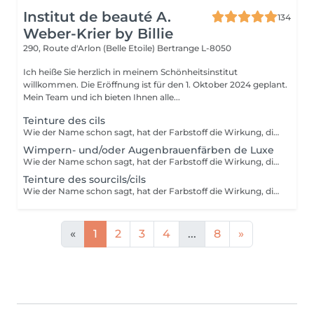
Institut de beauté A.
134
Weber-Krier by Billie
290, Route d'Arlon (Belle Etoile)
Bertrange L-8050
Ich heiße Sie herzlich in meinem Schönheitsinstitut
willkommen. Die Eröffnung ist für den 1. Oktober 2024 geplant.
Mein Team und ich bieten Ihnen alle...
Teinture des cils
Wie der Name schon sagt, hat der Farbstoff die Wirkung, die Wimpern oder Augenbrauen zu färben und sie sehr leicht zu beschichten. Ideal für Menschen mit hellen Wimpern oder Augenbrauen, die dunklere Wimpern oder Augenbrauen (schwarz, braun, braun usw.) mit oder ohne Wimperntusche wünschen.
Wimpern- und/oder Augenbrauenfärben de Luxe
Wie der Name schon sagt, hat der Farbstoff die Wirkung, die Wimpern oder Augenbrauen zu färben und sie sehr leicht zu beschichten. Ideal für Menschen mit hellen Wimpern oder Augenbrauen, die dunklere Wimpern oder Augenbrauen (schwarz, braun, braun usw.) mit oder ohne Wimperntusche wünschen. Wimpern-und Augenbrauenfärben mit Augen-Gelpads zum Auflegen auf die Augenpartie gegen Fältchen oder Augenringe und Schwellungen. Die Inhaltsstoffe haben eine entschlackende und feuchtigkeitsspendende Wirkung und besitzen die Eigenschaft, Stauungen vorzubeugen.
Teinture des sourcils/cils
Wie der Name schon sagt, hat der Farbstoff die Wirkung, die Wimpern oder Augenbrauen zu färben und sie sehr leicht zu beschichten. Ideal für Menschen mit hellen Wimpern oder Augenbrauen, die dunklere Wimpern oder Augenbrauen (schwarz, braun, braun usw.) mit oder ohne Wimperntusche wünschen.
«
1
2
3
4
...
8
»