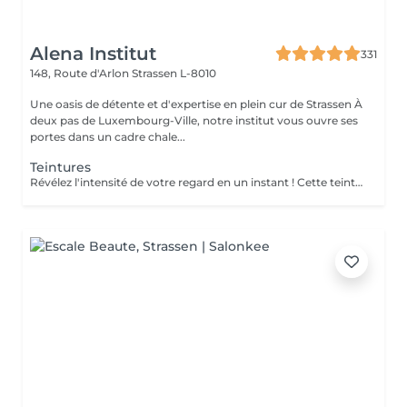
Alena Institut
331
148, Route d'Arlon
Strassen L-8010
Une oasis de détente et d'expertise en plein cur de Strassen À
deux pas de Luxembourg-Ville, notre institut vous ouvre ses
portes dans un cadre chale...
Teintures
Révélez l'intensité de votre regard en un instant ! Cette teinture sublime vos cils et sourcils comme une coloration pour cheveux, avec des nuances variées et raffinées : noir, bleu nuit, bleu, brun ou brun clair . Résultat éclatant en seulement 15 minutes pour un regard naturellement captivant, sans effort quotidien !