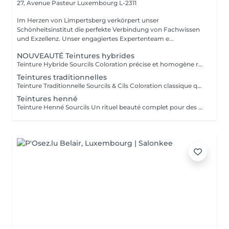
27, Avenue Pasteur
Luxembourg L-2311
Im Herzen von Limpertsberg verkörpert unser
Schönheitsinstitut die perfekte Verbindung von Fachwissen
und Exzellenz. Unser engagiertes Expertenteam e...
NOUVEAUTÉ Teintures hybrides
Teinture Hybride Sourcils Coloration précise et homogène réalisée à l'airbrush qui colore à la fois la peau et le poil pour un effet maquillé longue durée. Avant la pose une restructuration complète est effectuée avec épilation au fil ou à la cire selon l'envie et le besoin de la cliente afin d'obtenir une ligne parfaitement dessinée. Tenue sur la peau jusqu'à 10 jours Tenue sur le poil jusqu'à 6 à 7 semaines Disponible en plusieurs teintes pour s'adapter à chaque carnation. Compatible avec le Browlift pour des sourcils plus denses, structurés et naturellement sublimés.
Teintures traditionnelles
Teinture Traditionnelle Sourcils & Cils Coloration classique qui intensifie la couleur naturelle des poils pour un regard plus profond et structuré. Tenue sur la peau 1 à 2 jours Tenue sur le poil jusqu'à 4 semaines Disponible en plusieurs teintes pour s'adapter à chaque carnation et couleur de poils. Compatible avec le Brow Lift et le Rehaussement de Cils pour un résultat harmonieux et durable. Il est également possible d'ajouter un soin à la kératine qui nourrit et hydrate en profondeur le poil du sourcil et du cil pour un fini plus doux, brillant et renforcé.
Teintures henné
Teinture Henné Sourcils Un rituel beauté complet pour des sourcils parfaitement dessinés et naturellement sublimés. La teinture au henné colore à la fois la peau et le poil offrant un effet maquillé et structuré sans maquillage. Avant la pose une restructuration sur mesure est réalisée, prise précise des points de mesure puis épilation au fil ou à la cire pour redéfinir harmonieusement la ligne du sourcil. Tenue sur la peau jusqu'à 10 jours Tenue sur le poil jusqu'à 5 semaines Disponible en plusieurs teintes adaptées à chaque carnation. Le résultat, des sourcils nets, équilibrés et intensément mis en valeur avec un rendu naturel et soigné.