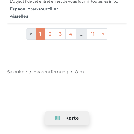
L'objectif de cet entretien est de vous fournir toutes les informations concernant votre protocole d'épilation laser mais également d'avoir les renseignements médicaux nécessaire pour pratiquer le laser. Si vous disposez d'un ordonnance médicale et/ou d'un traitement médicamenteux nous vous demandons de les apporter lors de votre 1er RDV.
Espace inter-sourcilier
Aisselles
«
1
2
3
4
...
11
»
Salonkee
Haarentfernung
Olm
Karte