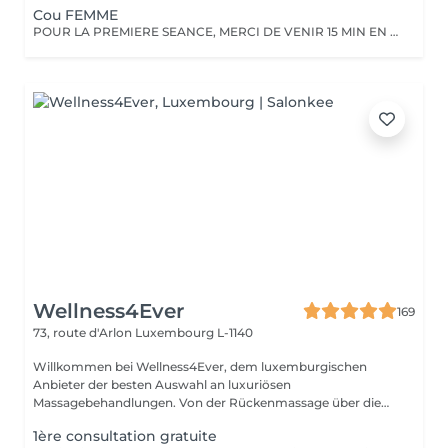
Cou FEMME
POUR LA PREMIERE SEANCE, MERCI DE VENIR 15 MIN EN AVANCE. Vous devez raser la zone à traiter 48 heures avant le rendez-vous. Merci de ne pas appliquer de crème, et pas de déodorant sur la zone le jour même.
Wellness4Ever
169
73, route d'Arlon
Luxembourg L-1140
Willkommen bei Wellness4Ever, dem luxemburgischen
Anbieter der besten Auswahl an luxuriösen
Massagebehandlungen. Von der Rückenmassage über die
Kerzen...
1ère consultation gratuite