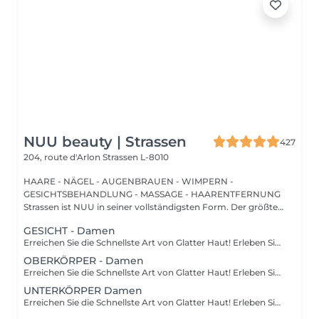
NUU beauty | Strassen
427
204, route d'Arlon
Strassen L-8010
HAARE - NÄGEL - AUGENBRAUEN - WIMPERN -
GESICHTSBEHANDLUNG - MASSAGE - HAARENTFERNUNG
Strassen ist NUU in seiner vollständigsten Form. Der größte
Sal...
GESICHT - Damen
Erreichen Sie die Schnellste Art von Glatter Haut! Erleben Sie die Vorteile der dauerhaften Haarentfernung mit unserer fortschrittlichen Lichttechnologie, die effektiv die Haarfollikel anvisiert. Unsere Laserfunktionen: Neueste Technologie: neues Modell 2022 Vielseitige Behandlung: 3-in-1-System: Diodenlaser, Alexandrit und NdYag Zertifizierte Sicherheit: vollständig in der EU zertifiziert Sichtbare Ergebnisse: deutliche Effekte nach Ihrer ersten Sitzung Vollständige Transformation: endergebnisse nach 6-8 Behandlungen Für Alle Geeignet: eignet sich für alle Haut- und Haartypen, außer grauem Haar Komfort steht an erster Stelle: ausgestattet mit einem Kühlsystem für ein schmerzfreies Erlebnis Wie funktioniert die Haarentfernung mit Laser? Vorbereitung: ihre Haut wird gründlich gereinigt. Gel-Anwendung: ein spezielles Gel wird aufgetragen, um die Behandlung zu verbessern. Laserbehandlung: der Laser wird auf die behandelte Stelle angewendet. Beruhigender Abschluss: eine beruhigende Creme wird nach der Behandlung aufgetragen. Altersempfehlungen: am besten geeignet für Personen ab 16-18 Jahren. Nachbehandlungs-Tipps: um optimale Ergebnisse zu gewährleisten, vermeiden Sie bitte eine Sonnenexposition eine Woche vor und nach dem Eingriff. Behandlungsfrequenz: die Sitzungen werden alle 4-8 Wochen empfohlen, insgesamt 6-10 Behandlungen je nach Bereich.
OBERKÖRPER - Damen
Erreichen Sie die Schnellste Art von Glatter Haut! Erleben Sie die Vorteile der dauerhaften Haarentfernung mit unserer fortschrittlichen Lichttechnologie, die effektiv die Haarfollikel anvisiert. Unsere Laserfunktionen: Neueste Technologie: neues Modell 2022 Vielseitige Behandlung: 3-in-1-System: Diodenlaser, Alexandrit und NdYag Zertifizierte Sicherheit: vollständig in der EU zertifiziert Sichtbare Ergebnisse: deutliche Effekte nach Ihrer ersten Sitzung Vollständige Transformation: endergebnisse nach 6-8 Behandlungen Für Alle Geeignet: eignet sich für alle Haut- und Haartypen, außer grauem Haar Komfort steht an erster Stelle: ausgestattet mit einem Kühlsystem für ein schmerzfreies Erlebnis Wie funktioniert die Haarentfernung mit Laser? Vorbereitung: ihre Haut wird gründlich gereinigt. Gel-Anwendung: ein spezielles Gel wird aufgetragen, um die Behandlung zu verbessern. Laserbehandlung: der Laser wird auf die behandelte Stelle angewendet. Beruhigender Abschluss: eine beruhigende Creme wird nach der Behandlung aufgetragen. Altersempfehlungen: am besten geeignet für Personen ab 16-18 Jahren. Nachbehandlungs-Tipps: um optimale Ergebnisse zu gewährleisten, vermeiden Sie bitte eine Sonnenexposition eine Woche vor und nach dem Eingriff. Behandlungsfrequenz: die Sitzungen werden alle 4-8 Wochen empfohlen, insgesamt 6-10 Behandlungen je nach Bereich.
UNTERKÖRPER Damen
Erreichen Sie die Schnellste Art von Glatter Haut! Erleben Sie die Vorteile der dauerhaften Haarentfernung mit unserer fortschrittlichen Lichttechnologie, die effektiv die Haarfollikel anvisiert. Unsere Laserfunktionen: Neueste Technologie: neues Modell 2022 Vielseitige Behandlung: 3-in-1-System: Diodenlaser, Alexandrit und NdYag Zertifizierte Sicherheit: vollständig in der EU zertifiziert Sichtbare Ergebnisse: deutliche Effekte nach Ihrer ersten Sitzung Vollständige Transformation: endergebnisse nach 6-8 Behandlungen Für Alle Geeignet: eignet sich für alle Haut- und Haartypen, außer grauem Haar Komfort steht an erster Stelle: ausgestattet mit einem Kühlsystem für ein schmerzfreies Erlebnis Wie funktioniert die Haarentfernung mit Laser? Vorbereitung: ihre Haut wird gründlich gereinigt. Gel-Anwendung: ein spezielles Gel wird aufgetragen, um die Behandlung zu verbessern. Laserbehandlung: der Laser wird auf die behandelte Stelle angewendet. Beruhigender Abschluss: eine beruhigende Creme wird nach der Behandlung aufgetragen. Altersempfehlungen: am besten geeignet für Personen ab 16-18 Jahren. Nachbehandlungs-Tipps: um optimale Ergebnisse zu gewährleisten, vermeiden Sie bitte eine Sonnenexposition eine Woche vor und nach dem Eingriff. Behandlungsfrequenz: die Sitzungen werden alle 4-8 Wochen empfohlen, insgesamt 6-10 Behandlungen je nach Bereich.