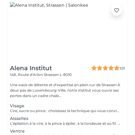
Alena Institut
331
148, Route d'Arlon
Strassen L-8010
Une oasis de détente et d'expertise en plein cur de Strassen À
deux pas de Luxembourg-Ville, notre institut vous ouvre ses
portes dans un cadre chale...
Visage
Cire, sucre ou pince : choisissez la technique qui vous convient ! Pour un résultat impeccable, chaque séance se termine toujours par une finition minutieuse à la pince. Résultat net, peau douce et parfaite, à chaque fois.
Aisselles
L'épilation à la cire, à la pince à épiler, à la tondeuse et au fil. Toutes nos techniques d'épilation vous garantissent un résultat net et durable. En fin de séance, quelque soit la technique d'épilation choisie, nous utilisons systématiquement une pince à épiler, pour un résultat parfait.
Ventre