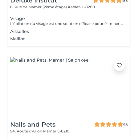
Deluxe Institut
158
8, Rue de Mamer (2ème étage)
Kehlen L-8280
Visage
L'épilation du visage est une solution efficace pour éliminer les poils indésirables et obtenir une peau nette et lisse. Les Avantages de l'Épilation du Visage Une peau plus douce et uniforme Élimine les poils fins et le duvet pour un teint plus lumineux. Améliore l'absorption des soins et la tenue du maquillage. Un effet longue durée Contrairement au rasage, l'épilation retire le poil à la racine, ralentissant ainsi la repousse. Les poils repoussent plus fins et moins visibles avec le temps. Un visage plus net et soigné Redessine les contours du visage pour une apparence plus harmonieuse. Idéal pour des zones précises comme la lèvre supérieure, le menton ou les joues. À la cire : Efficace pour une peau lisse jusqu'à 3 à 4 semaines.
Aisselles
Maillot
Nails and Pets
98
94, Route d'Arlon
Mamer L-8210