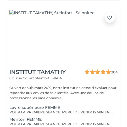
INSTITUT TAMATHY
204
8D, rue Collart
Steinfort L-8414
Ouvert depuis mars 2019, notre institut ne cesse d'évoluer pour
répondre aux envies de sa clientèle. Avec une équipe de
professionnelles passionnées e...
Lèvre supérieure FEMME
POUR LA PREMIERE SEANCE, MERCI DE VENIR 15 MIN EN AVANCE. Vous devez raser la zone à traiter 48 heures avant le rendez-vous. Merci de ne pas appliquer de crème, et pas de déodorant sur la zone le jour même.
Menton FEMME
POUR LA PREMIERE SEANCE, MERCI DE VENIR 15 MIN EN AVANCE. Vous devez raser la zone à traiter 48 heures avant le rendez-vous. Merci de ne pas appliquer de crème, et pas de déodorant sur la zone le jour même.