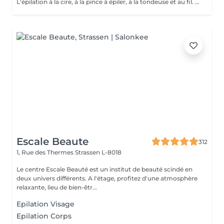
L'épilation à la cire, à la pince à épiler, à la tondeuse et au fil. Toutes nos techniques d'épilation vous garantissent un résultat net et durable. En fin de séance, quelque soit la technique d'épilation choisie, nous utilisons systématiquement une pince à épiler, pour un résultat parfait.
Escale Beaute
312
1, Rue des Thermes
Strassen L-8018
Le centre Escale Beauté est un institut de beauté scindé en
deux univers différents. A l'étage, profitez d'une atmosphère
relaxante, lieu de bien-êtr...
Epilation Visage
Epilation Corps