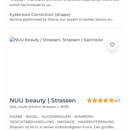
which techniques to us...
Eyebrows Correction (shape)
Service performed by Diana, our expert in lashes, brows and hair removal, with over 10 years of experience, ensuring precision and high-quality results.
NUU beauty | Strassen
427
204, route d'Arlon
Strassen L-8010
HAARE - NÄGEL - AUGENBRAUEN - WIMPERN -
GESICHTSBEHANDLUNG - MASSAGE - HAARENTFERNUNG
Strassen ist NUU in seiner vollständigsten Form. Der größte