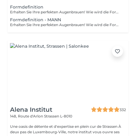
Sal...
Formdefinition
Erhalten Sie Ihre perfekten Augenbrauen! Wie wird die Form Definierung durchgeführt? - Beratung (um die perfekte Form und Farbe zu besprechen) - Vorbereitung (Augenbrauen werden gewaschen und markiert) - wachsen (Überschüssige Haare werden mit Wachs entfernt) - zupfen (Überschüssige Haare werden mit einer Pinzette entfernt) - Antiseptikum und Creme werden aufgetragen Altersbeschränkungen: empfohlenes Mindestalter ab 12 Jahren. Empfehlungen nach dem Eingriff: in den ersten 4 Stunden nach dem Eingriff keine Makeup-Produkte auf die Haut in der Nähe der Augenbrauen auftragen. Frequenz: einmal in 3-4 Wochen.
Formdefinition - MANN
Erhalten Sie Ihre perfekten Augenbrauen! Wie wird die Form Definierung durchgeführt? - Beratung (um die perfekte Form und Farbe zu besprechen) - Vorbereitung (Augenbrauen werden gewaschen und markiert) - wachsen (Überschüssige Haare werden mit Wachs entfernt) - zupfen (Überschüssige Haare werden mit einer Pinzette entfernt) - Antiseptikum und Creme werden aufgetragen Altersbeschränkungen: empfohlenes Mindestalter ab 12 Jahren. Empfehlungen nach dem Eingriff: in den ersten 4 Stunden nach dem Eingriff keine Makeup-Produkte auf die Haut in der Nähe der Augenbrauen auftragen. Frequenz: einmal in 3-4 Wochen.
Alena Institut
332
148, Route d'Arlon
Strassen L-8010
Une oasis de détente et d'expertise en plein cur de Strassen À
deux pas de Luxembourg-Ville, notre institut vous ouvre ses