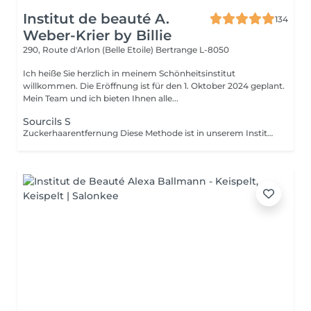
Institut de beauté A.
134
Weber-Krier by Billie
290, Route d'Arlon (Belle Etoile)
Bertrange L-8050
Ich heiße Sie herzlich in meinem Schönheitsinstitut
willkommen. Die Eröffnung ist für den 1. Oktober 2024 geplant.
Mein Team und ich bieten Ihnen alle...
Sourcils S
Zuckerhaarentfernung Diese Methode ist in unserem Institut sehr beliebt geworden. Die Zuckerpaste ist 100% natürlich. Sie basiert auf tausendjährigen Rezepten aus dem Nahen Osten und enthält ausschließlich Wasser und Zucker ohne chemische, aromatische oder färbende Substanzen. Die Paste ist hypoallergen und verursacht keine Hautreizungen. Sie gilt für alle Bereiche. Die Paste wird in das Follikel massiert, umhüllt die Haare, umgibt sie und schmiert sie. Die Extraktion erfolgt in natürlicher Haarwuchsrichtung. Es gibt keine gebrochenen Haare mehr im Follikel. Diese Technik verursacht keine Rötung oder Reizung der Haut. Ein nicht zu vernachlässigender Vorteil ist die Tatsache, dass Sie keine bestimmte Haarlänge haben müssen, da der Zucker anders als beim Wachs sehr kurze Haare effektiv entfernt. Wir empfehlen diese Methode auch Teenagern beim ersten Depilieren und bei Menschen, die eine vollständige Körperhaarentfernung wünschen, da sie viel weniger schmerzhaft ist als Wachsen.