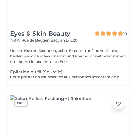
Eyes & Skin Beauty
10
170 A, Rue de Beggen
Beggen L-1220
Unsere Kosmetikerinnen, echte Experten auf ihrem Gebiet,
heißen Sie mit Professionalität und Freundlichkeit willkommen,
um Ihnen ein persönliches Erle...
Epilation au fil (Sourcils)
Cette prestation est réservée aux personnes acceptant de participer à nos séances de prise de vue pour illustrer nos services. Soyez assurée que ces prestations sont réalisées par nos étudiants et/ou experts de la beauté du regard et que nous garantissons la même qualité de travail que pour les tarifs classiques.
Neu