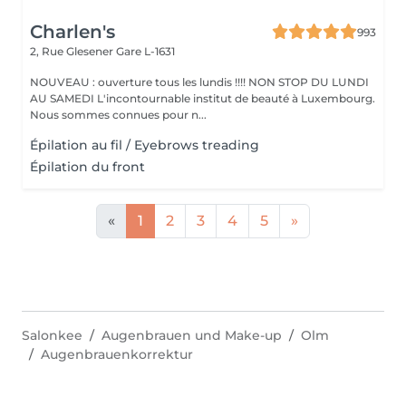
Charlen's
993
2, Rue Glesener
Gare L-1631
NOUVEAU : ouverture tous les lundis !!!! NON STOP DU LUNDI
AU SAMEDI L'incontournable institut de beauté à Luxembourg.
Nous sommes connues pour n...
Épilation au fil / Eyebrows treading
Épilation du front
«
1
2
3
4
5
»
Salonkee
Augenbrauen und Make-up
Olm
Augenbrauenkorrektur