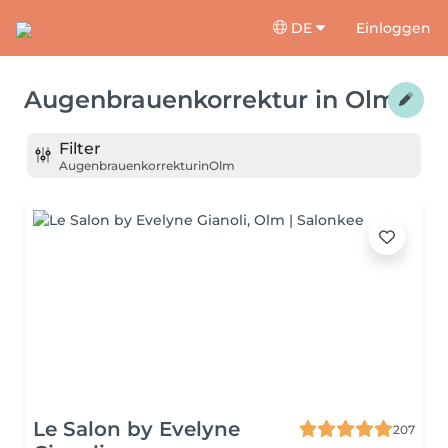
DE
Einloggen
Augenbrauenkorrektur
in
Olm
Filter
Augenbrauenkorrektur
in
Olm
Le Salon by Evelyne
207