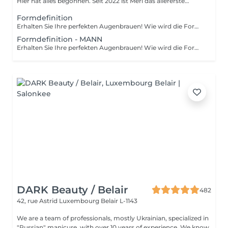
Hier hat alles begonnen. Seit 2022 ist Merl das allererste
Zuhause der ...
Formdefinition
Erhalten Sie Ihre perfekten Augenbrauen! Wie wird die Form Definierung durchgeführt? - Beratung (um die perfekte Form und Farbe zu besprechen) - Vorbereitung (Augenbrauen werden gewaschen und markiert) - wachsen (Überschüssige Haare werden mit Wachs entfernt) - zupfen (Überschüssige Haare werden mit einer Pinzette entfernt) - Antiseptikum und Creme werden aufgetragen Altersbeschränkungen: empfohlenes Mindestalter ab 12 Jahren. Empfehlungen nach dem Eingriff: in den ersten 4 Stunden nach dem Eingriff keine Makeup-Produkte auf die Haut in der Nähe der Augenbrauen auftragen. Frequenz: einmal in 3-4 Wochen.
Formdefinition - MANN
Erhalten Sie Ihre perfekten Augenbrauen! Wie wird die Form Definierung durchgeführt? - Beratung (um die perfekte Form und Farbe zu besprechen) - Vorbereitung (Augenbrauen werden gewaschen und markiert) - wachsen (Überschüssige Haare werden mit Wachs entfernt) - zupfen (Überschüssige Haare werden mit einer Pinzette entfernt) - Antiseptikum und Creme werden aufgetragen Altersbeschränkungen: empfohlenes Mindestalter ab 12 Jahren. Empfehlungen nach dem Eingriff: in den ersten 4 Stunden nach dem Eingriff keine Makeup-Produkte auf die Haut in der Nähe der Augenbrauen auftragen. Frequenz: einmal in 3-4 Wochen.
DARK Beauty / Belair
482
42, rue Astrid
Luxembourg Belair L-1143
We are a team of professionals, mostly Ukrainian, specialized in
"Russian" manicure, with over 10 years of experience. We know