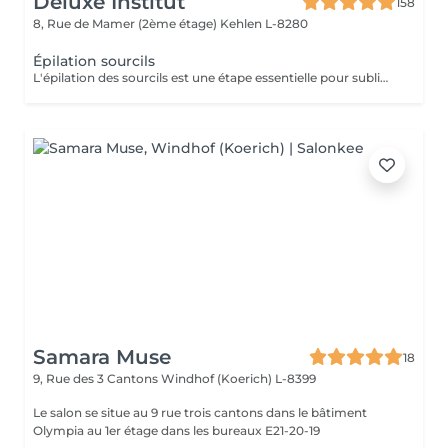
Deluxe Institut
158
8, Rue de Mamer (2ème étage)
Kehlen L-8280
Épilation sourcils
L'épilation des sourcils est une étape essentielle pour sublimer le regard et harmoniser les traits du visage. Que ce soit à la pince ou à la cire, bien dessiner ses sourcils apporte de nombreux bienfaits esthétiques et pratiques.
Samara Muse
18
9, Rue des 3 Cantons
Windhof (Koerich) L-8399
Le salon se situe au 9 rue trois cantons dans le bâtiment
Olympia au 1er étage dans les bureaux E21-20-19