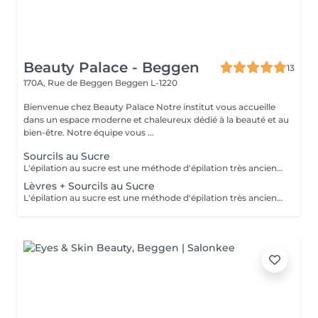
Beauty Palace - Beggen
13
170A, Rue de Beggen
Beggen L-1220
Bienvenue chez Beauty Palace Notre institut vous accueille
dans un espace moderne et chaleureux dédié à la beauté et au
bien-être. Notre équipe vous ...
Sourcils au Sucre
L'épilation au sucre est une méthode d'épilation très ancienne utilisée depuis 1900 av. JC. Composée d'eau, de jus de citron, de miel et de sucre. 100% naturelle elle à des propriétés exfoliantes. Idéale pour les poils courts, durs ou incarnés. La peau est plus douce et soyeuse.
Lèvres + Sourcils au Sucre
L'épilation au sucre est une méthode d'épilation très ancienne utilisée depuis 1900 av. JC. Composée d'eau, de jus de citron, de miel et de sucre. 100% naturelle elle à des propriétés exfoliantes. Idéale pour les poils courts, durs ou incarnés. La peau est plus douce et soyeuse.