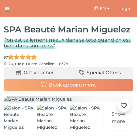
EN
Login
SPA Beauté Marian Miguelez
"on est tellement mieux dans sa tête quand on est
bien dans son corps"
97
20, rue du Kiem
Capellen L-8328
Gift voucher
Special Offers
Book appointment
Show
more