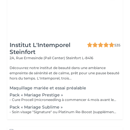
Institut L'Intemporel
535
Steinfort
2A, Rue Ermesinde (Pall Center)
Steinfort L-8416
Découvrez notre institut de beauté dans une ambiance
empreinte de sérénité et de calme, prêt pour une pause beauté
hors du temps. L'Intemporel, trois...
Maquillage mariée et essai préalable
Pack « Mariage Prestige »
- Cure Procell (microneedling à commencer 4 mois avant le jour J) ou cure Soin Signature. - Gommage du corps et massage 1h : 1 semaine avant le jour J - Beauté des mains et beauté des pieds (vernis semi permanent en supplément) : 2 jours avant le jour J - Maquillage Mariée, le jour J + essai à votre convenance - Épilations au choix, 2 jours avant le jour J 1099€ au lieu de 1435€
Pack « Mariage Sublime »
- Soin visage "Signature" ou Platinum Re-Boost (supplément de 25€) - Gommage du corps - Massage détente dos et épaules - Beauté des pieds et vernis simple (semi permanent + 6€) - Beauté des mains et vernis classique (semi permanent + 15€) - Maquillage Mariée + essai préalable - Épilations au choix (cire classique) Forfait à planifier avec votre esthéticienne 599€ au lieu de 728€