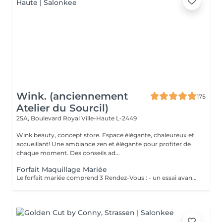
Wink. (anciennement
175
Atelier du Sourcil)
25A, Boulevard Royal
Ville-Haute L-2449
Wink beauty, concept store. Espace élégante, chaleureux et
accueillant! Une ambiance zen et élégante pour profiter de
chaque moment. Des conseils ad...
Forfait Maquillage Mariée
Le forfait mariée comprend 3 Rendez-Vous : - un essai avant la prestation du jour J ( Afin de déterminer vos besoins, vos envies, la thématique de cette journée ) - une épilation des sourcils ( Pour ouvrir, & sublimer le regard ) - Maquillage Jour J ( Réalisation du maquillage décidé lors du rendez-vous test )