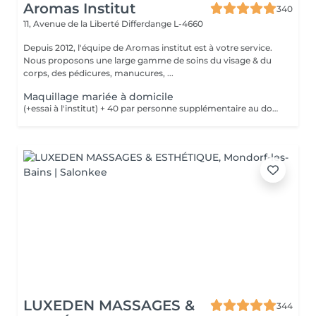
Aromas Institut
340
11, Avenue de la Liberté
Differdange L-4660
Depuis 2012, l'équipe de Aromas institut est à votre service.
Nous proposons une large gamme de soins du visage & du
corps, des pédicures, manucures, ...
Maquillage mariée à domicile
(+essai à l'institut) + 40 par personne supplémentaire au domicile de la mariée pour un maquillage le jour de la cérémonie Nous vous prions de bien vouloir respecter votre rendez-vous. En prenant rendez-vous, vous occupez une place, dont une autre personne aurait éventuellement besoin. Tout rendez-vous non annulé 24h en avance, est susceptible d'être facturé. (Si vous ne pouvez pas vous présenter à votre RDV, proposez-le éventuellement à un proche ou à un ami) Toute l'équipe de Aromas Institut vous remercie pour votre respect et votre compréhension.
LUXEDEN MASSAGES &
344