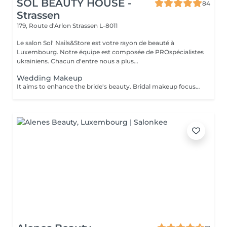
SOL BEAUTY HOUSE -
84
Strassen
179, Route d'Arlon
Strassen L-8011
Le salon Sol' Nails&Store est votre rayon de beauté à
Luxembourg. Notre équipe est composée de PROspécialistes
ukrainiens. Chacun d'entre nous a plus...
Wedding Makeup
It aims to enhance the bride's beauty. Bridal makeup focuses on creating a flawless elegant and timeless look for your special day. It includes: - perfect foundation - correction - eyes makeup - eyebrows - perfect lips