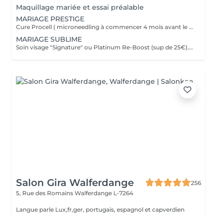
Maquillage mariée et essai préalable
MARIAGE PRESTIGE
Cure Procell ( microneedling à commencer 4 mois avant le jour J) ou cure Soin Signature. Gommage du corps et massage 1h : 1 semaine avant le jour J. Beauté des mains et beauté des pieds ( vernis semi permanent en supplément): 2 jours avant le jour J. Maquillage Mariée, le jour J + essai à votre convenance. Épilations au choix ( jambes entières, maillot intégral, aisselles , visage ou - ), 2 jours avant le jour J. Dates modulables évidemment. 1099€ à la place de 1435€.
MARIAGE SUBLIME
Soin visage "Signature" ou Platinum Re-Boost (sup de 25€). 1 semaine avant le jour J. Gommage du corps. 2 à 3 jours avant le jour J. Massage détente dos et épaules. 1 jour avant le jour J Beauté des pieds+ vernis simple ( semi permanent +6€). 2 jours avant le jour J Beauté des mains+ vernis classique ( semi permanent +15€). 2 à 3 jours avant le jour J Maquillage Mariée + essai. le jour J et l'essai au choix Épilations au choix ( jambes entières, maillot intégral, aisselles , visage ou - ), ( cire classique ). 3 jours avant le jour J Forfait à planifier avec votre esthéticienne, dates modulables évidemment 599€ à la place de 728€
Salon Gira Walferdange
256
5, Rue des Romains
Walferdange L-7264
Langue parle Lux,fr,ger, portugais, espagnol et capverdien