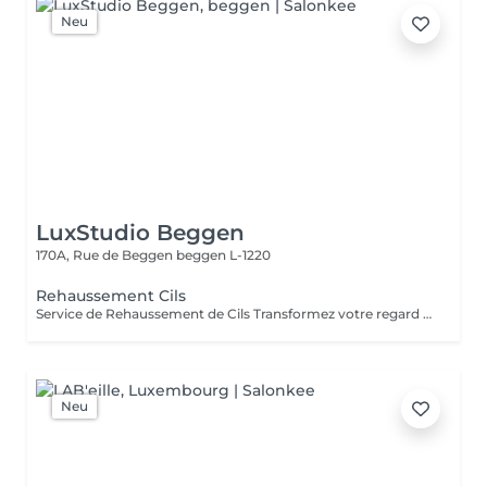
Neu
LuxStudio Beggen
170A, Rue de Beggen
beggen L-1220
Rehaussement Cils
Service de Rehaussement de Cils Transformez votre regard avec notre service de rehaussement de cils, disponible avec ou sans teinture. Notre technique avancée inclut : - *Courbure Durable* : Nous sublimons vos cils naturels en leur apportant une courbure élégante et durable. - *Option avec Teinture* : Pour un effet encore plus spectaculaire, ajoutez de la couleur à vos cils, vous libérant ainsi de l'utilisation quotidienne de mascara. - *Hydratation Incluse* : Nos traitements incluent une hydratation profonde, garantissant des cils sains et forts. ### Entretien Pour maintenir l'effet souhaité et éviter d'endommager vos cils, nous recommandons de refaire le traitement toutes les 4 à 6 semaines. Ainsi, vous assurez un regard toujours éblouissant tout en préservant la santé de vos cils. Prenez rendez-vous dès aujourd'hui et sublimez la beauté naturelle de vos yeux !
Neu