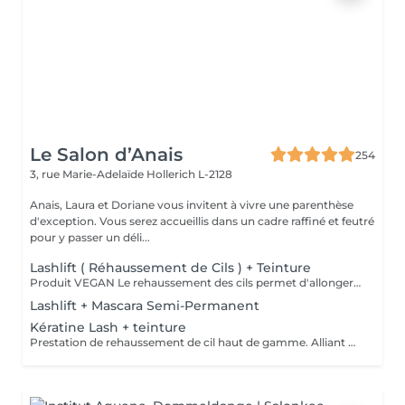
Le Salon d’Anais
254
3, rue Marie-Adelaïde
Hollerich L-2128
Anais, Laura et Doriane vous invitent à vivre une parenthèse
d'exception. Vous serez accueillis dans un cadre raffiné et feutré
pour y passer un déli...
Lashlift ( Réhaussement de Cils ) + Teinture
Produit VEGAN Le rehaussement des cils permet d'allonger et de recourber les cils. Excellente alternative à la permanente des cils, cette technique permet d'obtenir un résultat sublime et naturel sans fragiliser vos cils. Vos cils sont plus recourbés et votre regard sublimé. Durée 6-8 semaines, compatible avec la grossesse.
Lashlift + Mascara Semi-Permanent
Kératine Lash + teinture
Prestation de rehaussement de cil haut de gamme. Alliant une technique de rehaussement cil avancée, combinée aux produits de soin dernière génération. Un résultat plus long, plus fort, plus brillant en une seule application. Inclu: Produit revente 1x Kératin'Love