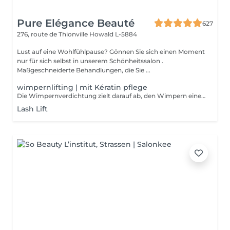
Pure Elégance Beauté
627
276, route de Thionville
Howald L-5884
Lust auf eine Wohlfühlpause? Gönnen Sie sich einen Moment
nur für sich selbst in unserem Schönheitssalon .
Maßgeschneiderte Behandlungen, die Sie ...
wimpernlifting | mit Kératin pflege
Die Wimpernverdichtung zielt darauf ab, den Wimpern einen schönen Schwung zu verleihen und gleichzeitig ein natürliches Aussehen zu bewahren. Dies öffnet den Look und verleiht ihm Weichheit. Im Gegensatz zu Dauerwellen wirkt die Verbesserung am Wimpernansatz. Botox, mit dem Sie Ihre Wimpern kräuseln und gleichzeitig revitalisieren können. Die Keratinbehandlung stärkt die Wimpern von innen.
Lash Lift