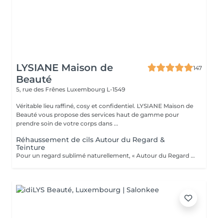
LYSIANE Maison de
147
Beauté
5, rue des Frênes
Luxembourg L-1549
Véritable lieu raffiné, cosy et confidentiel. LYSIANE Maison de
Beauté vous propose des services haut de gamme pour
prendre soin de votre corps dans ...
Réhaussement de cils Autour du Regard &
Teinture
Pour un regard sublimé naturellement, « Autour du Regard » référence au Luxembourg pour le réhaussement de cils nouvelle génération avec kératine, issu de technologies avant-gardistes et d'un développement unique et extrêmement précis. Les standards de haute qualité de ce service vous donneront des résultats inégalés et un regard sublime.