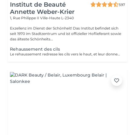
Institut de Beauté
597
Annette Weber-Krier
1, Rue Philippe II
Ville-Haute L-2340
Exzellenz im Dienst der Schönheit! Das Institut befindet sich
seit 1970 im Stadtzentrum und ist offizieller Hoflieferant sowie
das älteste Schönheits...
Rehaussement des cils
Le rehaussement redresse les cils vers le haut, et leur donne une superbe courbure, de la longueur, de la hauteur et du volume : vos cils paraissent plus longs et plus denses. Pour toutes celles qui veulent avoir un regard intense et des cils plus longs c'est une technique qui rallonge vos propres cils sans avoir recours aux extensions de cils. Elle peut être complémentaire à l'application d'extensions de cils, afin de faciliter leur application lorsque vos cils sont trop droits ou trop recourbés : Une beauté en un clin d'oeil ! Le soin ne dure que 45 minutes et n'est pas inconfortable : son effet recourbant dure entre 8 et 12 semaines, ce qui correspond au cycle naturel des cils. Tout de suite après le rehaussement, nous vous proposons soit une teinture des cils, pour intensifier la couleur de vos cils, soit un soin à la kératine, un traitement unique pour nourrir, épaissir et hydrater vos cils naturels ,soit l'application d'un mascara semi-permanent afin d'en améliorer encore l'aspect ' maquillé ' ( tenue 3-4 semaines). Vous avez la possibilité de faire tous ces soins en un même séance :))