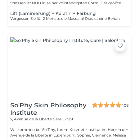
Strassen ist NUU in seiner vollständigsten Form. Der größte
Sal...
Lift (Laminierung) + Keratin + Färbung
Vergessen Sie für 2 Monate die Mascara! Dies ist eine Behandlung, bei der Ihre natürlichen Wimpern angehoben und gekräuselt werden, um sie länger aussehen zu lassen und ihnen eine attraktive Form zu verleihen, die Ihre Augen öffnet. Wie wird die Wimpernlaminierung durchgeführt? - Wimpern werden gewaschen - Augenpads werden platziert - Silikonstäbchen werden platziert - Permanentlösung wird aufgetragen - Liftinglösung verbleibt etwa 15 Minuten auf den Wimpern - Neutralisierungslösung wird aufgetragen, um die Disulfid-Wimpernbindungen wiederherzustellen - Henna oder Farbe wird aufgetragen - Keratin (Serum wird aufgetragen, um die Wimpern hydratisiert und gesund zu halten) - Silikonstäbchen werden entfernt Altersbeschränkungen: empfohlenes Mindestalter ab 14 Jahren. Empfehlungen nach dem Eingriff: die Wimpern 24 Stunden nach dem Eingriff nicht waschen. Frequenz: einmal in 8 Wochen.
So'Phy Skin Philosophy
408
Institute
7, Avenue de la Liberté
Gare L-1931
Willkommen bei So'Phy, Ihrem Kosmetikinstitut im Herzen der
Avenue de la Liberté in Luxemburg. Sophie, Clémence, Mélissa