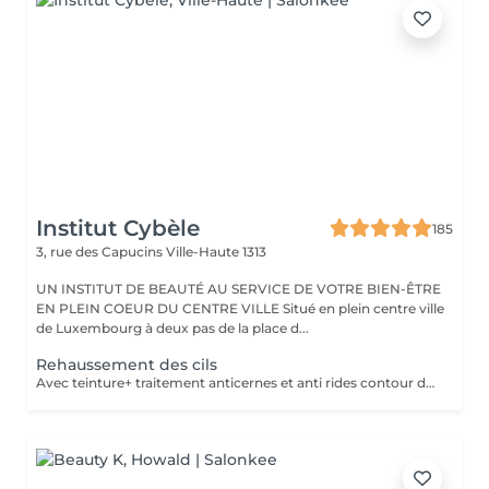
Institut Cybèle
185
3, rue des Capucins
Ville-Haute 1313
UN INSTITUT DE BEAUTÉ AU SERVICE DE VOTRE BIEN-ÊTRE
EN PLEIN COEUR DU CENTRE VILLE Situé en plein centre ville
de Luxembourg à deux pas de la place d...
Rehaussement des cils
Avec teinture+ traitement anticernes et anti rides contour des yeux. Il décuple complètement les effets du mascara et apporte courbure et longueur nécessaire pour un regard dune profondeur impressionnante. Les cils paraissent plus longs et plus denses pour 8 à 10 semaines de cils XXL !