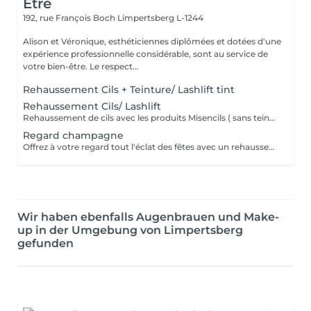
Être
192, rue François Boch
Limpertsberg L-1244
Alison et Véronique, esthéticiennes diplômées et dotées d'une
expérience professionnelle considérable, sont au service de
votre bien-être. Le respect...
Rehaussement Cils + Teinture/ Lashlift tint
Rehaussement Cils/ Lashlift
Rehaussement de cils avec les produits Misencils ( sans teinture de cils )
Regard champagne
Offrez à votre regard tout l'éclat des fêtes avec un rehaussement de cils qui ouvre instantanément les yeux et révèle une courbure naturelle, associé à un LPG Endermolift Regard pour lisser, défatiguer et illuminer le contour des yeux, le tout sublimé par des patchs de collagène.
Wir haben ebenfalls Augenbrauen und Make-
up in der Umgebung von Limpertsberg
gefunden