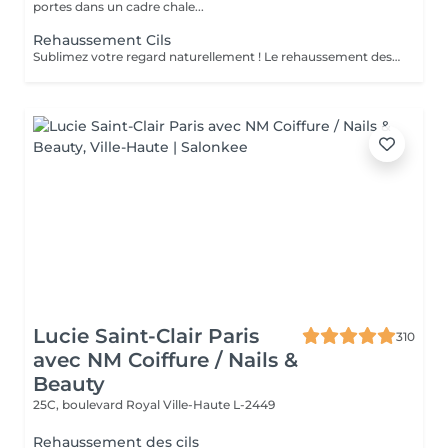
portes dans un cadre chale...
Rehaussement Cils
Sublimez votre regard naturellement ! Le rehaussement des cils courbe et ouvre le regard, tout en nourrissant vos cils grâce à la kératine, pour des cils plus forts, brillants et souples. Pour un effet encore plus intense, il peut être combiné avec une teinture. Prestation rapide et efficace en seulement 45 minutes pour un regard lumineux et captivant, sans maquillage quotidien !
Lucie Saint-Clair Paris
310
avec NM Coiffure / Nails &
Beauty
25C, boulevard Royal
Ville-Haute L-2449
Rehaussement des cils