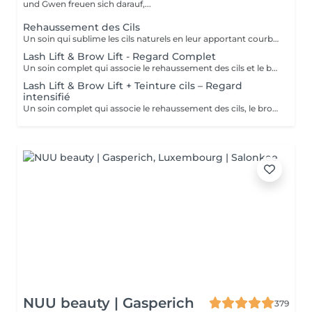
und Gwen freuen sich darauf,...
Rehaussement des Cils
Un soin qui sublime les cils naturels en leur apportant courbure, longueur visuelle et ouverture du regard. Le rehaussement agit dès la racine pour lifter les cils et créer un effet naturel, élégant et durable, sans recours aux extensions. Le regard paraît plus ouvert, les cils plus longs et parfaitement définis. Une teinture peut être ajoutée en option pour intensifier le résultat et apporter davantage de profondeur au regard. Le résultat est visible pendant plusieurs semaines, pour un regard frais et réveillé au quotidien.
Lash Lift & Brow Lift - Regard Complet
Un soin complet qui associe le rehaussement des cils et le brow lift pour sublimer l’ensemble du regard. Les cils sont liftés dès la racine pour apporter longueur visuelle et ouverture du regard, tandis que les sourcils sont restructurés, disciplinés et redessinés pour un résultat net et harmonieux. Le regard est intensifié, mieux encadré et naturellement mis en valeur. Une solution idéale pour un effet soigné, élégant et durable, sans maquillage au quotidien.
Lash Lift & Brow Lift + Teinture cils – Regard
intensifié
Un soin complet qui associe le rehaussement des cils, le brow lift et la teinture des cils pour un regard encore plus intense et défini. Les cils sont liftés et teintés pour un effet plus profond et visible, tandis que les sourcils sont restructurés et disciplinés pour encadrer parfaitement le regard. Le contraste est renforcé, le regard est plus marqué tout en conservant un rendu naturel et élégant. Idéal pour celles et ceux qui souhaitent un résultat plus soutenu sans maquillage.
NUU beauty | Gasperich
379