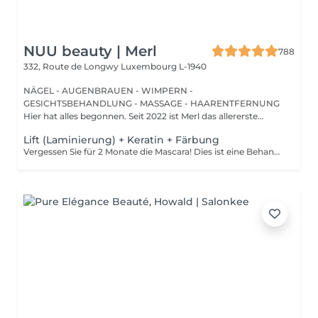
NUU beauty | Merl
788
332, Route de Longwy
Luxembourg L-1940
NÄGEL - AUGENBRAUEN - WIMPERN -
GESICHTSBEHANDLUNG - MASSAGE - HAARENTFERNUNG
Hier hat alles begonnen. Seit 2022 ist Merl das allererste
Zuhause der ...
Lift (Laminierung) + Keratin + Färbung
Vergessen Sie für 2 Monate die Mascara! Dies ist eine Behandlung, bei der Ihre natürlichen Wimpern angehoben und gekräuselt werden, um sie länger aussehen zu lassen und ihnen eine attraktive Form zu verleihen, die Ihre Augen öffnet. Wie wird die Wimpernlaminierung durchgeführt? - Wimpern werden gewaschen - Augenpads werden platziert - Silikonstäbchen werden platziert - Permanentlösung wird aufgetragen - Liftinglösung verbleibt etwa 15 Minuten auf den Wimpern - Neutralisierungslösung wird aufgetragen, um die Disulfid-Wimpernbindungen wiederherzustellen - Henna oder Farbe wird aufgetragen - Keratin (Serum wird aufgetragen, um die Wimpern hydratisiert und gesund zu halten) - Silikonstäbchen werden entfernt Altersbeschränkungen: empfohlenes Mindestalter ab 14 Jahren. Empfehlungen nach dem Eingriff: die Wimpern 24 Stunden nach dem Eingriff nicht waschen. Frequenz: einmal in 8 Wochen.