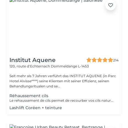
Institut Aquene
214
120, route d'Echternach
Dommeldange L-1453
Seit mehr als 7 Jahren verführt das INSTITUT AQUENE (in Parc
Hotel Alvisse****) seine Klienten mit seiner Effizienz, seinen
Behandlungsritualen und se...
Réhaussement cils
Le rehaussement de cils permet de recourber vos cils naturels afin de souligner le regard. dans cette prestation une teinture cils (pour foncer vos cils) ainsi qu'un soin à la kératine (pour renourrir en profondeur, car le rehaussement assèche un peu le cil). Grâce à cette prestation vous aurez déjà bonne mine au réveil!!
Lashlift Coréen + teinture