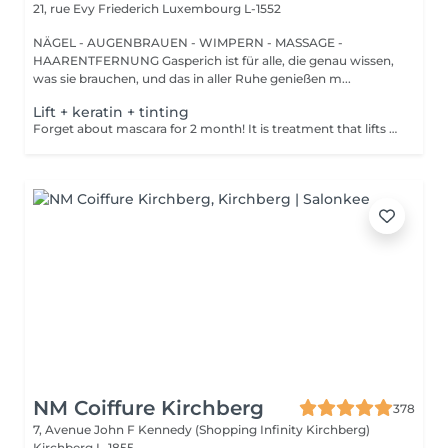
21, rue Evy Friederich
Luxembourg L-1552
NÄGEL - AUGENBRAUEN - WIMPERN - MASSAGE -
HAARENTFERNUNG Gasperich ist für alle, die genau wissen,
was sie brauchen, und das in aller Ruhe genießen m...
Lift + keratin + tinting
Forget about mascara for 2 month! It is treatment that lifts and curls your natural lashes to make them look longer and give them an attractive shape that will open up your eyes. How is lash lamination done? - lashes are washed - eye pad is placed - silicone rods are placed - perming solution is applied - lifting solution is applied - noutralizing solution is applied - henna or paint is applied - keratin is applied - lashes are washed - silicone rods are removed Age restrictions: recommended to do from 14 years. Post procedure recommendations: do not wash eyelashes 24 hours after the procedure. Frequency: once in 4-6 weeks.
NM Coiffure Kirchberg
378
7, Avenue John F Kennedy (Shopping Infinity Kirchberg)
Kirchberg L-1855