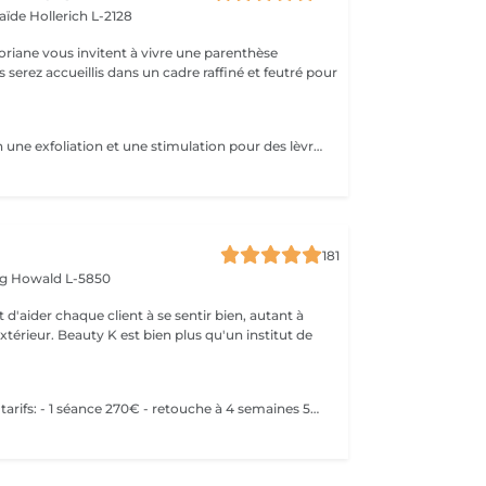
laïde
Hollerich L-2128
oriane vous invitent à vivre une parenthèse
Soin qui combien une exfoliation et une stimulation pour des lèvres douces et hydratées durant 10 jours. Plus souvent connu sous le non de Henna Lips, cette technique hydrate et pigmente les lèvres SANS utilisation d'aiguilles. Des lèvres traités, douces, lisses et repulpés sans douleur avec un effet Lip Sticks longue durée (de 12 à 72h). Avec un bon entretien survient une pigmentation progressive pour des lèvres gourmandes dès le réveil.
181
rg
Howald L-5850
 d'aider chaque client à se sentir bien, autant à
'extérieur. Beauty K est bien plus qu'un institut de
Récapitulatif des tarifs: - 1 séance 270€ - retouche à 4 semaines 50€ - retouche à 1 an 150€ - retouche 2 ans 200€