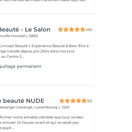
eauté - Le Salon
450
onville
Howald L-5885
Expérience Beauté & Bien-Être à
e Installé depuis juin 2024 dans nos tout
au Centre S...
uillage permanent
de beauté NUDE
312
Cessange
Cessange, Luxembourg L-1320
former notre aimable clientèle que tous rendez-
s annuler 24 heures avant et qui ne serait pas
 payé ...