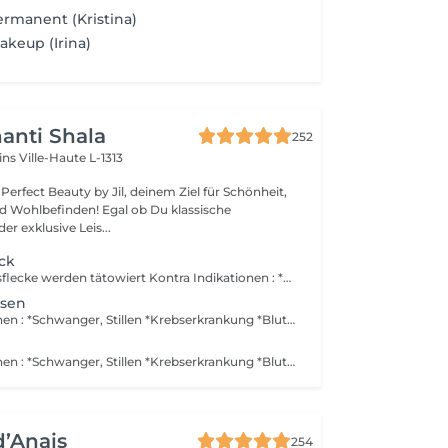
ermanent (Kristina)
keup (Irina)
anti Shala
252
cins
Ville-Haute L-1313
erfect Beauty by Jil, deinem Ziel für Schönheit,
den! Egal ob Du klassische
r exklusive Leis...
ck
1 bis 2 Schönheitsflecke werden tätowiert Kontra Indikationen : *Schwanger, Stillen *Krebserkrankung *Blutverdünnungsmittel Keine Nachbehandlung im Preis inbegriffen. Kein Alkohol am vorigem Tag. Post Behandlung : *1Woche eine Creme auftragen, welche sie bei uns kaufen.
sen
Kontra Indikationen : *Schwanger, Stillen *Krebserkrankung *Blutverdünnungsmittel Keine Nachbehandlung im Preis inbegriffen. Kein Alkohol am vorigem Tag. Post Behandlung : *1Woche eine Creme auftragen, welche sie bei uns kaufen.
Kontra Indikationen : *Schwanger, Stillen *Krebserkrankung *Blutverdünnungsmittel Kein Alkohol am vorigem Tag. Es ist keine Auffüllung im Pries inbegriffen. Wenn Sie eine lokale Anestesie wollen, müssen Sie eine ärtzliche Verschreibung ( Gesetz verlangt dies ) vorlegen um Allergien/Reaktionen zu vermeiden. Die Creme müssen Sie sich selbst in der Apotke besorgen. Post Behandlung : *1Woche eine Creme auftragen, welche sie bei uns kaufen.
d’Anais
254