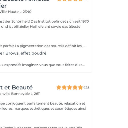
ier
Ville-Haute L-2340
 Das Institut befindet sich seit 1970
nd ist offizieller Hoflieferant sowie das älteste
Les sourcils le trait parfait La pigmentation des sourcils définit les traits de votre visage en créant un cadre optique. Le tracé du sourcil exprime votre état d'âme et peut même vous donner un aspect plus jeune. Mais les sourcils peuvent aussi pousser de manière très irrégulière jusqu'à ne plus pousser du tout. Dans ce cas le maquillage permanent est la solution idéale. On choisira une couleur qui vous correspond, ensuite on vous fera un dessin des sourcils au crayon. Quand on aura obtenu le résultat parfait, nous allons commencer à pigmenter des poils très fins. A partir de ce jour vous allez vous réveiller tous les matins avec des sourcils parfaits.
er Brows, effet poudré
Eyeliner - Des yeux expressifs Imaginez-vous que vous faites du sport, que vous allez vous baigner ou au sauna et que votre Eyeliner ne s'efface pas, ne coule pas plus jamais. Vos cils paraissent plus fournis et vos yeux sont plus expressifs grâce à un Eyeliner fin. L'Eyeliner est aussi la solution parfaite si vous portez des lentilles ou si vous avez des problèmes de vue ou bien si vous voulez tout simplement gagner du temps. Vous avez le choix entre un Eyeliner très fin et discret et un Eyeliner décoratif, tout comme vous le souhaitez. Dans tous les cas l'Eyeliner mettra vos yeux en valeur.
rt et Beauté
425
onville
Bonnevoie L-2611
uipe conjuguent parfaitement beauté, relaxation et
.
Microblading, eine Technik des semi-permanenten Make-ups, die Ihren Augenbrauen durch eine Haar-für-Haar-Zeichnung wieder Form, Dichte und Definition verleiht mit einem ultra-natürlichen Ergebnis. Ideal, wenn Ihre Augenbrauen zu dünn, wenig dicht oder unregelmäßig sind. Microblading sorgt für einen strukturierten und harmonischen Blick ganz ohne tägliches Make-up. Sanfte und präzise Technik, hautschonend. Hochwertige Pigmente für ein dauerhaftes Ergebnis. Individuelle Beratung vor jeder Sitzung. Haltbarkeit: 12 bis 18 Monate. Gönnen Sie sich perfekte und elegante Augenbrauen jeden Tag.