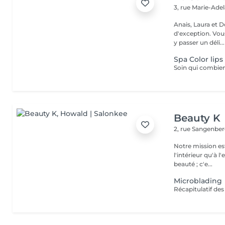
3, rue Marie-Ade
Anais, Laura et D
d'exception. Vous serez accueillis dans un cadre raffiné et feutré pour
y passer un déli...
Spa Color lips
Beauty K
2, rue Sangenbe
Notre mission est
l'intérieur qu'à l
beauté ; c'e...
Microblading