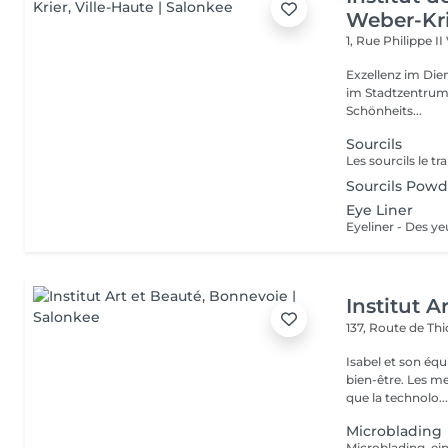
Weber-Kr
1, Rue Philippe II
Exzellenz im Dienst der Schönheit!
im Stadtzentrum u
Schönheits...
Sourcils
Sourcils Powd
Eye Liner
Institut A
137, Route de Thi
Isabel et son éq
bien-être. Les meilleures marques esthétiques et cosmétiques ainsi
que la technolo..
Microblading