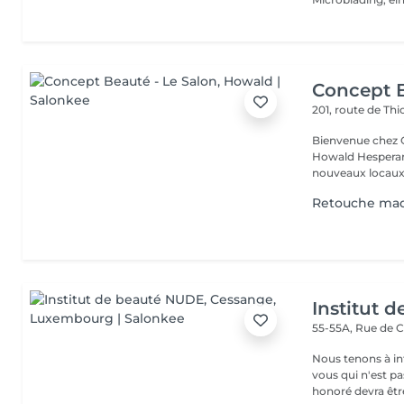
Concept B
201, route de Thi
Bienvenue chez Concept Beauté L'
Howald Hesperang
nouveaux locaux 
Retouche maq
Institut 
55-55A, Rue de 
Nous tenons à in
vous qui n'est pa
honoré devra être