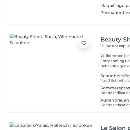
Maquilliage p
Permanent ma
Beauty Sh
15, rue des capu
Willkommen bei P
Entspannung und Wohlbefin
Behandlungen ode
Schönheitsfle
Sommerspros
Augenbrauen
Le Salon 