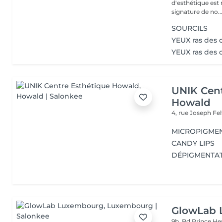
d'esthétique est 
signature de no..
SOURCILS
YEUX ras des c
YEUX ras des c
UNIK Cent
Howald
4, rue Joseph Fe
MICROPIGME
CANDY LIPS
DÉPIGMENTAT
GlowLab
9b, Bd Prince He