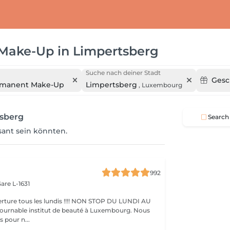
 Make-Up
in
Limpertsberg
Suche nach deiner Stadt
Gesc
rmanent Make-Up
Limpertsberg
,
Luxembourg
tsberg
Search
ssant sein könnten.
992
are L-1631
ture tous les lundis !!!! NON STOP DU LUNDI AU
pour n...