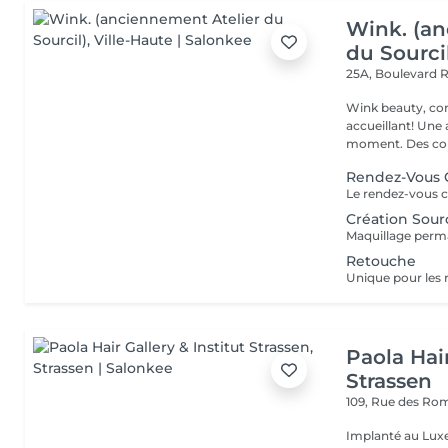
Wink. (an
du Sourci
25A, Boulevard 
Wink beauty, concept store. Espace
accueillant! Une
moment. Des cons
Rendez-Vous 
Création Sour
Retouche
Paola Hair
Strassen
109, Rue des Ro
Implanté au Luxe