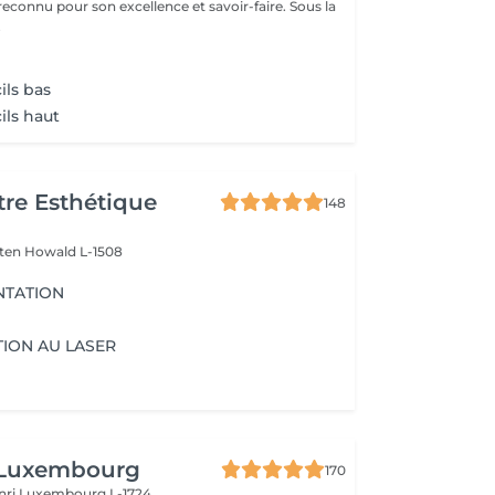
reconnu pour son excellence et savoir-faire. Sous la
.
ils bas
ils haut
re Esthétique
148
lten
Howald L-1508
NTATION
ION AU LASER
 Luxembourg
170
nri
Luxembourg L-1724