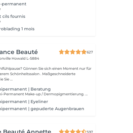
mi-permanent
e
t cils fournis
e
oblading 1 mois
gance Beauté
627
onville
Howald L-5884
Sie sich einen Moment nur für
Schönheitssalon . Maßgeschneiderte
 Sie ...
mipermanent | Beratung
Beratung für Semi-Permanent Make-up / Dermopigmentierung. Semi-permanentes Make-up ist ideal, um unter allen Umständen makellos zu bleiben. Es ist dauerhaft, aber nicht endgültig, im Gegensatz zum Tätowieren. Die Technik ähnelt jedoch der eines gewöhnlichen Tattoos. Über ein spezielles Gerät werden Pigmente in die Epidermis injiziert.
ipermanent | Eyeliner
mipermanent | gepuderte Augenbrauen
de Beauté Annette
597