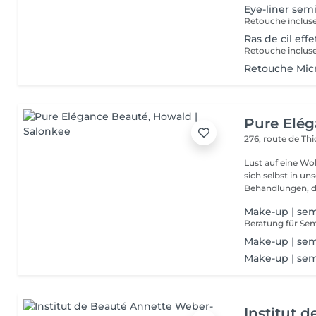
Eye-liner se
Retouche inclus
Ras de cil effe
Retouche inclus
Retouche Micr
Pure Elé
276, route de Thi
Lust auf eine Wohlfühlpause? Gönnen 
sich selbst in unserem 
Behandlungen, die
Make-up | se
Make-up | sem
Make-up | se
Institut 