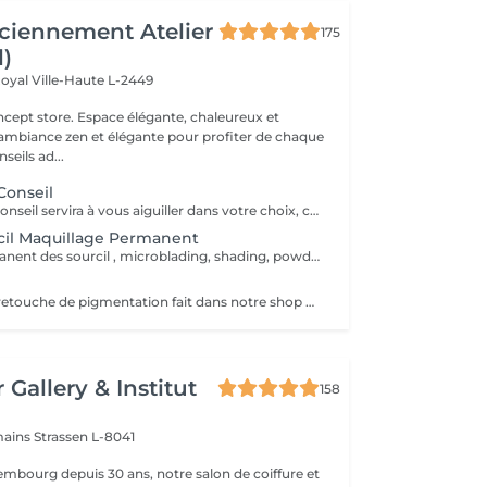
ciennement Atelier
175
l)
Royal
Ville-Haute L-2449
 élégante, chaleureux et
 ambiance zen et élégante pour profiter de chaque
eils ad...
Conseil
Le rendez-vous conseil servira à vous aiguiller dans votre choix, confirmer vos souhaits et vous accompagner dans cette démarche, notamment sur le maquillage permanent.
cil Maquillage Permanent
Maquillage permanent des sourcil , microblading, shading, powder ou mixte . Avant de prendre cette prestation il est impératif de prendre un rdv conseil .
Unique pour les retouche de pigmentation fait dans notre shop Wink. Pour les service exécuter dans un autre institut prendre un rdv conseille.
 Gallery & Institut
158
mains
Strassen L-8041
mbourg depuis 30 ans, notre salon de coiffure et