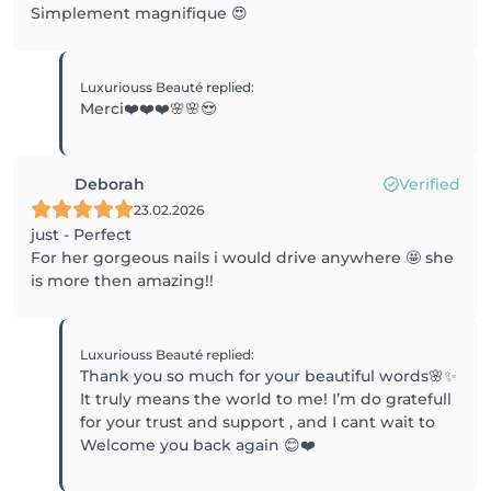
Simplement magnifique 😍
Luxuriouss Beauté
replied
:
Merci❤️❤️❤️🌸🌸😍
Deborah
Verified
23.02.2026
just - Perfect
For her gorgeous nails i would drive anywhere 🤩 she
is more then amazing!!
Luxuriouss Beauté
replied
:
Thank you so much for your beautiful words🌸✨
It truly means the world to me! I’m do gratefull
for your trust and support , and I cant wait to