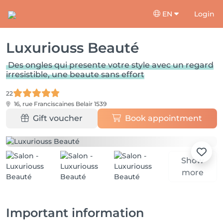
EN
Login
Luxuriouss Beauté
Des ongles qui presente votre style avec un regard
irresistible, une beaute sans effort
22
16, rue Franciscaines
Belair 1539
Gift voucher
Book appointment
Show
more
Important information