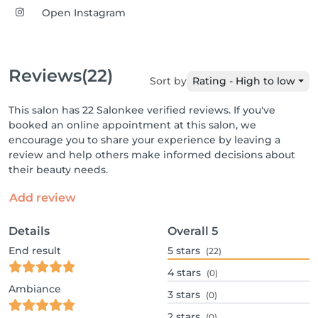
Open Instagram
Reviews
(22)
Sort by
Rating - High to low
This salon has 22 Salonkee verified reviews. If you've
booked an online appointment at this salon, we
encourage you to share your experience by leaving a
review and help others make informed decisions about
their beauty needs.
Add review
Details
Overall
5
End result
5
stars
(22)
4
stars
(0)
Ambiance
3
stars
(0)
2
stars
(0)