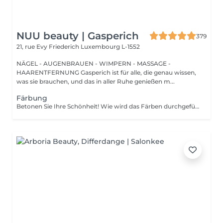
NUU beauty | Gasperich
379
21, rue Evy Friederich
Luxembourg L-1552
NÄGEL - AUGENBRAUEN - WIMPERN - MASSAGE -
HAARENTFERNUNG Gasperich ist für alle, die genau wissen,
was sie brauchen, und das in aller Ruhe genießen m...
Färbung
Betonen Sie Ihre Schönheit! Wie wird das Färben durchgeführt? - Farbe oder Henna wird aufgetragen und 5 Minuten lang belassen. - Überschüssige Farbe wird entfernt. - Antiseptikum und Creme werden aufgetragen. Altersbeschränkungen: empfohlenes Alter ab 14 Jahren. Empfehlungen nach dem Eingriff: Augenbrauen 12 Stunden lang nicht waschen und kein Make-up auftragen. Häufigkeit: einmal in 3 Wochen.