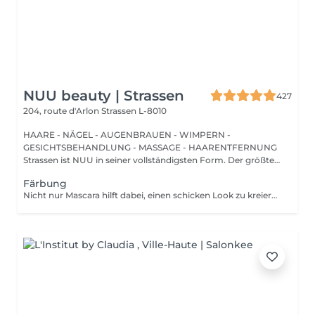
NUU beauty | Strassen
427
204, route d'Arlon
Strassen L-8010
HAARE - NÄGEL - AUGENBRAUEN - WIMPERN -
GESICHTSBEHANDLUNG - MASSAGE - HAARENTFERNUNG
Strassen ist NUU in seiner vollständigsten Form. Der größte
Sal...
Färbung
Nicht nur Mascara hilft dabei, einen schicken Look zu kreieren, sondern auch das Färben Ihrer Wimpern! Wie wird das Wimpern färben durchgeführt? - Wimpern werden gewaschen - Augencreme wird aufgetragen - Klebeband und die Patches werden aufgetragen - färben - Klebeband und die Patches werden entfernt Altersbeschränkungen: empfohlenes Mindestalter ab 14 Jahren. Empfehlungen nach dem Eingriff: die Wimpern 24 Stunden nach dem Eingriff nicht nass machen. Frequenz: einmal in 2-3 Wochen.