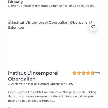
Färbung
Nicht nur Mascara hilft dabei, einen schicken Look zu kreieren, sondern auch das Färben Ihrer Wimpern! Wie wird das Wimpern färben durchgeführt? - Wimpern werden gewaschen - Augencreme wird aufgetragen - Klebeband und die Patches werden aufgetragen - färben - Klebeband und die Patches werden entfernt Altersbeschränkungen: empfohlenes Mindestalter ab 14 Jahren. Empfehlungen nach dem Eingriff: die Wimpern 24 Stunden nach dem Eingriff nicht nass machen. Frequenz: einmal in 2-3 Wochen.
Institut L'Intemporel
767
Oberpallen
2, Arelerstrooss (Pall Center)
Oberpallen L-8552
Découvrez notre institut de beauté à Oberpallen (Pall Center),
dans une ambiance empreinte de sérénité et de calme, prêt
pour une pause beauté hors du...