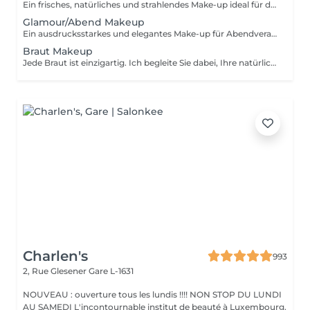
Ein frisches, natürliches und strahlendes Make-up ideal für den Alltag, das Büro, ein Treffen oder besondere Anlässe am Tag. Es unterstreicht Ihre natürliche Schönheit, ohne aufdringlich zu wirken.
Glamour/Abend Makeup
Ein ausdrucksstarkes und elegantes Make-up für Abendveranstaltungen, Partys oder besondere Anlässe. Augen und/oder Lippen werden intensiver betont und sorgen für einen glamourösen, langanhaltenden Look.
Braut Makeup
Jede Braut ist einzigartig. Ich begleite Sie dabei, Ihre natürliche Schönheit an Ihrem Hochzeitstag mit einem individuell auf Sie abgestimmten Styling zu unterstreichen passend zu Ihrem Stil, Ihrem Hauttyp und Ihren Wünschen.Individuelle Angebotsanfrage.
Charlen's
993
2, Rue Glesener
Gare L-1631
NOUVEAU : ouverture tous les lundis !!!! NON STOP DU LUNDI
AU SAMEDI L'incontournable institut de beauté à Luxembourg.