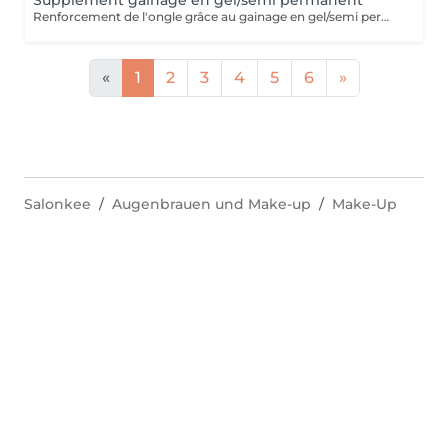
Supplément gainage en gel/semi permanent
Renforcement de l'ongle grâce au gainage en gel/semi permanent, permettant une tenue de 4 semaines .
«
1
2
3
4
5
6
»
Salonkee
Augenbrauen und Make-up
Make-Up