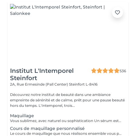
Institut L'Intemporel
536
Steinfort
2A, Rue Ermesinde (Pall Center)
Steinfort L-8416
Découvrez notre institut de beauté dans une ambiance
empreinte de sérénité et de calme, prêt pour une pause beauté
hors du temps. L'Intemporel, trois...
Maquillage
Vous sublimez, avec naturel ou sophistication Un sérum est appliqué avant le maquillage afin de fixer celui ci Possibilité d'ajouter avant le maquillage de la radio fréquence qui va lisser et défatiguer vos traits pour un rendu encore plus lumineux
Cours de maquillage personnalisé
Le cours de maquillage que nous réalisons ensemble vous permet d'apprendre à réaliser un maquillage complet, naturel ou plus sophistiqué au gré de vos envies et de votre style. Nous essayerons de répondre à toutes vos questions et partagerons nos petits tips de pro ;-)