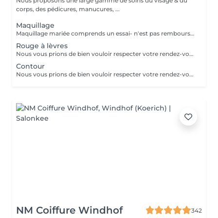
Nous proposons une large gamme de soins du visage & du
corps, des pédicures, manucures, ...
Maquillage
Maquillage mariée comprends un essai- n'est pas remboursable- la totalité est à payer le jour de l'essai. Nous vous prions de bien vouloir respecter votre rendez-vous. En prenant rendez-vous, vous occupez une place, dont une autre personne aurait éventuellement besoin. Tout rendez-vous non annulé 24h en avance, est susceptible d'être facturé. (Si vous ne pouvez pas vous présenter à votre RDV, proposez-le éventuellement à un proche ou à un ami) Toute l'équipe de Aromas Institut vous remercie pour votre respect et votre compréhension.
Rouge à lèvres
Nous vous prions de bien vouloir respecter votre rendez-vous. En prenant rendez-vous, vous occupez une place, dont une autre personne aurait éventuellement besoin. Tout rendez-vous non annulé 24h en avance, est susceptible d'être facturé. (Si vous ne pouvez pas vous présenter à votre RDV, proposez-le éventuellement à un proche ou à un ami) Toute l'équipe de Aromas Institut vous remercie pour votre respect et votre compréhension.
Contour
Nous vous prions de bien vouloir respecter votre rendez-vous. En prenant rendez-vous, vous occupez une place, dont une autre personne aurait éventuellement besoin. Tout rendez-vous non annulé 24h en avance, est susceptible d'être facturé. (Si vous ne pouvez pas vous présenter à votre RDV, proposez-le éventuellement à un proche ou à un ami) Toute l'équipe de Aromas Institut vous remercie pour votre respect et votre compréhension.
NM Coiffure Windhof
342