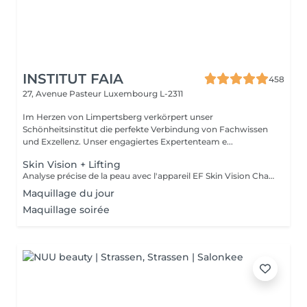
INSTITUT FAIA
458
27, Avenue Pasteur
Luxembourg L-2311
Im Herzen von Limpertsberg verkörpert unser
Schönheitsinstitut die perfekte Verbindung von Fachwissen
und Exzellenz. Unser engagiertes Expertenteam e...
Skin Vision + Lifting
Analyse précise de la peau avec l'appareil EF Skin Vision Chaque peau étant unique, nous analysons ensemble les besoins actuels de votre peau. L'appareil diagnostic effectue une analyse complète. Il détermine l'identité de votre peau en quelques minutes, en se basant sur 9 paramètres spécifiques: hydratation, excès de sébum, élasticité, desquamation, pores, taches pigmentaires, rides pattes d'oie, rides du front, couperose. Soin anti-âge liftant pour une peau plus ferme. Les produits pénètrent profondément grâce au, Sono Lifter qui permet également d'agir sur les cicatrices d'acné. Le relâchement de la peau, les rides et les rides d'expression sont atténuées grâce au RF Tightener. Pour raffermir et redessiner l'ovale du visage.
Maquillage du jour
Maquillage soirée