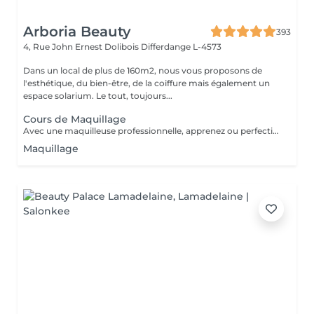
Arboria Beauty
393
4, Rue John Ernest Dolibois
Differdange L-4573
Dans un local de plus de 160m2, nous vous proposons de
l'esthétique, du bien-être, de la coiffure mais également un
espace solarium. Le tout, toujours...
Cours de Maquillage
Avec une maquilleuse professionnelle, apprenez ou perfectionnez vos gestes pour un maquillage parfait. Nous determinerons egalement etape par etape le maquillage qui vous ira le mieux. Du fond de teint au rouge à levre, en passant par le maquillage des yeux ou le contouring, rien ne sera laissé au hasard.
Maquillage