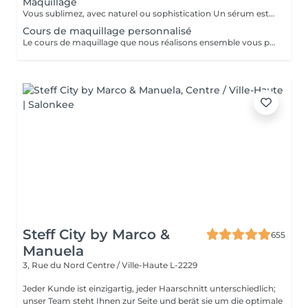
Maquillage
Vous sublimez, avec naturel ou sophistication Un sérum est appliqué avant le maquillage afin de fixer celui ci Possibilité d'ajouter avant le maquillage de la radio fréquence qui va lisser et défatiguer vos traits pour un rendu encore plus lumineux
Cours de maquillage personnalisé
Le cours de maquillage que nous réalisons ensemble vous permet d'apprendre à réaliser un maquillage complet, naturel ou plus sophistiqué au gré de vos envies et de votre style. Nous essayerons de répondre à toutes vos questions et partagerons nos petits tips de pro ;-)
Steff City by Marco &
655
Manuela
3, Rue du Nord
Centre / Ville-Haute L-2229
Jeder Kunde ist einzigartig, jeder Haarschnitt unterschiedlich;
unser Team steht Ihnen zur Seite und berät sie um die optimale