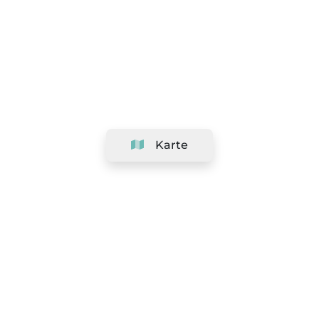
Karte
Unternehmen
Support
Team
&
Jobs
Ihr Geschäft hinzufügen