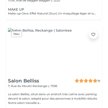
170A, Rue de Beggen
beggen L-1220
MAKE UP
Make-up Glow Effet Naturel (Jour) Un maquillage léger et lumineux qui sublime votre beauté naturelle. Idéal pour la journée, rendez-vous professionnels ou shootings naturels. Teint unifié, regard réveillé, sans surcharge. Frais, discret et élégant. Make-up Glamour Événements & Soirées Un maquillage sophistiqué avec une tenue renforcée, parfait pour fêtes, mariages ou séances photo. Association d'un teint parfait, d'un regard travaillé et de corrections subtiles pour un effet wow qui reste naturel. Élégance, intensité et mise en valeur. Make-up Luxe Haute Définition & Longue Durée Un maquillage professionnel avec préparation complète de la peau, correction des volumes, camouflage des imperfections et mise en lumière des traits. Tenue extrême, idéal pour caméras HD, mariée, ou occasions exigeantes. Finition impeccable, résultat haut de gamme.
Neu
Salon Belliss
19
7, Rue du Moulin
Reckange L-7595
Le salon Belliss, situé dans un endroit très calme avec parking
devant le salon, adapté pour des personnes à mobilité réduite.
Notre salon travaille a...