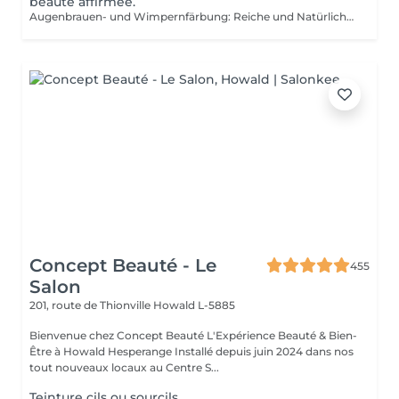
beauté affirmée.
Augenbrauen- und Wimpernfärbung: Reiche und Natürliche Farbe für Einen Perfekt Definierten und Langlebigen Blick Reiche Farbe: Unsere Färbungen bieten intensive, natürliche Farben, die Ihre Augenbrauen und Wimpern mit tiefen, eleganten Nuancen betonen. Perfekte Definition:Die Formel ist darauf ausgelegt, Ihre Augenbrauen und Wimpern präzise zu definieren und eine perfekt strukturierte und harmonische Form zu schaffen. Ausgezeichnete Haltbarkeit: Genießen Sie eine langanhaltende Farbe, die lebendig und widerstandsfähig bleibt und Ihnen einen makellosen Blick über einen längeren Zeitraum bietet. Die Färbung wird sorgfältig von unseren Kosmetikerinnen aufgetragen, um ein gleichmäßiges und natürliches Ergebnis zu gewährleisten. Gönnen Sie sich den Luxus eines perfekt definierten Blicks und betonen Sie Ihre Augen wie nie zuvor.
Concept Beauté - Le
455
Salon
201, route de Thionville
Howald L-5885
Bienvenue chez Concept Beauté L'Expérience Beauté & Bien-
Être à Howald Hesperange Installé depuis juin 2024 dans nos
tout nouveaux locaux au Centre S...
Teinture cils ou sourcils