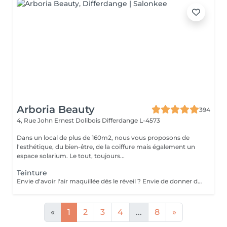
Arboria Beauty
394
4, Rue John Ernest Dolibois
Differdange L-4573
Dans un local de plus de 160m2, nous vous proposons de
l'esthétique, du bien-être, de la coiffure mais également un
espace solarium. Le tout, toujours...
Teinture
Envie d'avoir l'air maquillée dés le réveil ? Envie de donner du caractère, de l'intensité à votre regard ? Envie d'un visage plus expressif ? Afin de mettre en valeur vos cils et vos sourcils naturels sans make up, optez pour la teinture ! La teinture donne un effet profond, fourni et plus intense. Elle est résistante à l'eau et dure jusqu'à 6 semaines. Elle ajoute brillance et éclat ; elle couvre les éventuels cils et sourcils grisonnants. Les yeux sont plus expressifs même sans maquillage
«
1
2
3
4
...
8
»