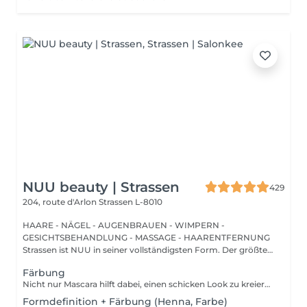
NUU beauty | Strassen
429
204, route d'Arlon
Strassen L-8010
HAARE - NÄGEL - AUGENBRAUEN - WIMPERN -
GESICHTSBEHANDLUNG - MASSAGE - HAARENTFERNUNG
Strassen ist NUU in seiner vollständigsten Form. Der größte
Sal...
Färbung
Nicht nur Mascara hilft dabei, einen schicken Look zu kreieren, sondern auch das Färben Ihrer Wimpern! Wie wird das Wimpern färben durchgeführt? - Wimpern werden gewaschen - Augencreme wird aufgetragen - Klebeband und die Patches werden aufgetragen - färben - Klebeband und die Patches werden entfernt Altersbeschränkungen: empfohlenes Mindestalter ab 14 Jahren. Empfehlungen nach dem Eingriff: die Wimpern 24 Stunden nach dem Eingriff nicht nass machen. Frequenz: einmal in 2-3 Wochen.
Formdefinition + Färbung (Henna, Farbe)