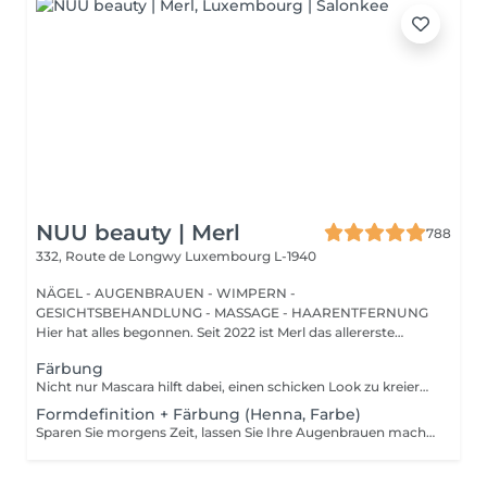
NUU beauty | Merl
788
332, Route de Longwy
Luxembourg L-1940
NÄGEL - AUGENBRAUEN - WIMPERN -
GESICHTSBEHANDLUNG - MASSAGE - HAARENTFERNUNG
Hier hat alles begonnen. Seit 2022 ist Merl das allererste
Zuhause der ...
Färbung
Nicht nur Mascara hilft dabei, einen schicken Look zu kreieren, sondern auch das Färben Ihrer Wimpern! Wie wird das Wimpern färben durchgeführt? - Wimpern werden gewaschen - Augencreme wird aufgetragen - Klebeband und die Patches werden aufgetragen - färben - Klebeband und die Patches werden entfernt Altersbeschränkungen: empfohlenes Mindestalter ab 14 Jahren. Empfehlungen nach dem Eingriff: die Wimpern 24 Stunden nach dem Eingriff nicht nass machen. Frequenz: einmal in 2-3 Wochen.
Formdefinition + Färbung (Henna, Farbe)
Sparen Sie morgens Zeit, lassen Sie Ihre Augenbrauen machen! Wie wird die Formgebung und das Färben durchgeführt? - Beratung (um die perfekte Form und Farbe zu besprechen) - Vorbereitung (Augenbrauen werden gewaschen und markiert) - wachsen (Überschüssige Haare werden mit Wachs entfernt) - zupfen (Überschüssige Haare werden mit einer Pinzette entfernt) - färben (Farbe oder Henna wird aufgetragen) - Überschüssige Farbe wird entfernt - Antiseptikum und Creme werden aufgetragen Altersbeschränkungen: empfohlenes Mindestalter ab 14 Jahren. Empfehlungen nach dem Eingriff: die Augenbrauen 12 Stunden lang nicht waschen und kein Make-up auftragen. Frequenz: einmal in 3-4 Wochen.