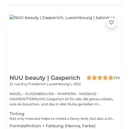
NUU beauty | Gasperich
379
21, rue Evy Friederich
Luxembourg L-1552
NÄGEL - AUGENBRAUEN - WIMPERN - MASSAGE -
HAARENTFERNUNG Gasperich ist für alle, die genau wissen,
was sie brauchen, und das in aller Ruhe genießen m...
Tinting
Not only mascara helps to create a fancy look, but also a tinting of your lashes! How is the lash tinting done? - lashes are washed - eye cream is applied - the tape and patches are applied - tinting - the tape and patches are removed Age restrictions: recommended to do from 14 years. Post procedure recommendations: do not wet eyelashes 24 hours after the procedure. Frequency: once in 2-3 weeks.
Formdefinition + Färbung (Henna, Farbe)