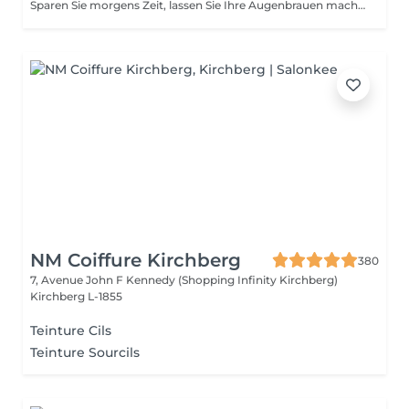
Sparen Sie morgens Zeit, lassen Sie Ihre Augenbrauen machen! Wie wird die Formgebung und das Färben durchgeführt? - Beratung (um die perfekte Form und Farbe zu besprechen) - Vorbereitung (Augenbrauen werden gewaschen und markiert) - wachsen (Überschüssige Haare werden mit Wachs entfernt) - zupfen (Überschüssige Haare werden mit einer Pinzette entfernt) - färben (Farbe oder Henna wird aufgetragen) - Überschüssige Farbe wird entfernt - Antiseptikum und Creme werden aufgetragen Altersbeschränkungen: empfohlenes Mindestalter ab 14 Jahren. Empfehlungen nach dem Eingriff: die Augenbrauen 12 Stunden lang nicht waschen und kein Make-up auftragen. Frequenz: einmal in 3-4 Wochen.
NM Coiffure Kirchberg
380
7, Avenue John F Kennedy (Shopping Infinity Kirchberg)
Kirchberg L-1855
Teinture Cils
Teinture Sourcils