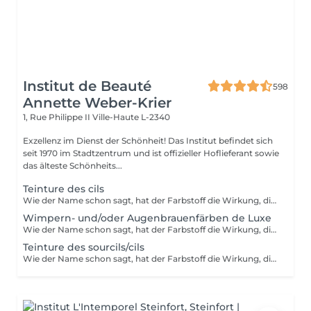
Institut de Beauté
598
Annette Weber-Krier
1, Rue Philippe II
Ville-Haute L-2340
Exzellenz im Dienst der Schönheit! Das Institut befindet sich
seit 1970 im Stadtzentrum und ist offizieller Hoflieferant sowie
das älteste Schönheits...
Teinture des cils
Wie der Name schon sagt, hat der Farbstoff die Wirkung, die Wimpern oder Augenbrauen zu färben und sie sehr leicht zu beschichten. Ideal für Menschen mit hellen Wimpern oder Augenbrauen, die dunklere Wimpern oder Augenbrauen (schwarz, braun, braun usw.) mit oder ohne Wimperntusche wünschen.
Wimpern- und/oder Augenbrauenfärben de Luxe
Wie der Name schon sagt, hat der Farbstoff die Wirkung, die Wimpern oder Augenbrauen zu färben und sie sehr leicht zu beschichten. Ideal für Menschen mit hellen Wimpern oder Augenbrauen, die dunklere Wimpern oder Augenbrauen (schwarz, braun, braun usw.) mit oder ohne Wimperntusche wünschen. Wimpern-und Augenbrauenfärben mit Augen-Gelpads zum Auflegen auf die Augenpartie gegen Fältchen oder Augenringe und Schwellungen. Die Inhaltsstoffe haben eine entschlackende und feuchtigkeitsspendende Wirkung und besitzen die Eigenschaft, Stauungen vorzubeugen.
Teinture des sourcils/cils
Wie der Name schon sagt, hat der Farbstoff die Wirkung, die Wimpern oder Augenbrauen zu färben und sie sehr leicht zu beschichten. Ideal für Menschen mit hellen Wimpern oder Augenbrauen, die dunklere Wimpern oder Augenbrauen (schwarz, braun, braun usw.) mit oder ohne Wimperntusche wünschen.