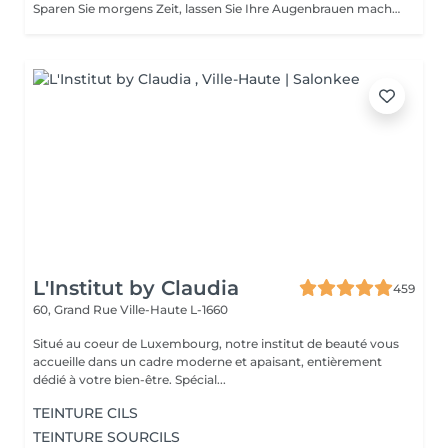
Sparen Sie morgens Zeit, lassen Sie Ihre Augenbrauen machen! Wie wird die Formgebung und das Färben durchgeführt? - Beratung (um die perfekte Form und Farbe zu besprechen) - Vorbereitung (Augenbrauen werden gewaschen und markiert) - wachsen (Überschüssige Haare werden mit Wachs entfernt) - zupfen (Überschüssige Haare werden mit einer Pinzette entfernt) - färben (Farbe oder Henna wird aufgetragen) - Überschüssige Farbe wird entfernt - Antiseptikum und Creme werden aufgetragen Altersbeschränkungen: empfohlenes Mindestalter ab 14 Jahren. Empfehlungen nach dem Eingriff: die Augenbrauen 12 Stunden lang nicht waschen und kein Make-up auftragen. Frequenz: einmal in 3-4 Wochen.
L'Institut by Claudia
459
60, Grand Rue
Ville-Haute L-1660
Situé au coeur de Luxembourg, notre institut de beauté vous
accueille dans un cadre moderne et apaisant, entièrement
dédié à votre bien-être. Spécial...
TEINTURE CILS
TEINTURE SOURCILS