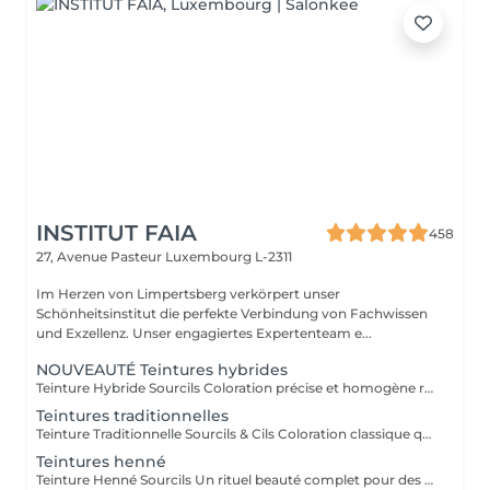
INSTITUT FAIA
458
27, Avenue Pasteur
Luxembourg L-2311
Im Herzen von Limpertsberg verkörpert unser
Schönheitsinstitut die perfekte Verbindung von Fachwissen
und Exzellenz. Unser engagiertes Expertenteam e...
NOUVEAUTÉ Teintures hybrides
Teinture Hybride Sourcils Coloration précise et homogène réalisée à l'airbrush qui colore à la fois la peau et le poil pour un effet maquillé longue durée. Avant la pose une restructuration complète est effectuée avec épilation au fil ou à la cire selon l'envie et le besoin de la cliente afin d'obtenir une ligne parfaitement dessinée. Tenue sur la peau jusqu'à 10 jours Tenue sur le poil jusqu'à 6 à 7 semaines Disponible en plusieurs teintes pour s'adapter à chaque carnation. Compatible avec le Browlift pour des sourcils plus denses, structurés et naturellement sublimés.
Teintures traditionnelles
Teinture Traditionnelle Sourcils & Cils Coloration classique qui intensifie la couleur naturelle des poils pour un regard plus profond et structuré. Tenue sur la peau 1 à 2 jours Tenue sur le poil jusqu'à 4 semaines Disponible en plusieurs teintes pour s'adapter à chaque carnation et couleur de poils. Compatible avec le Brow Lift et le Rehaussement de Cils pour un résultat harmonieux et durable. Il est également possible d'ajouter un soin à la kératine qui nourrit et hydrate en profondeur le poil du sourcil et du cil pour un fini plus doux, brillant et renforcé.
Teintures henné
Teinture Henné Sourcils Un rituel beauté complet pour des sourcils parfaitement dessinés et naturellement sublimés. La teinture au henné colore à la fois la peau et le poil offrant un effet maquillé et structuré sans maquillage. Avant la pose une restructuration sur mesure est réalisée, prise précise des points de mesure puis épilation au fil ou à la cire pour redéfinir harmonieusement la ligne du sourcil. Tenue sur la peau jusqu'à 10 jours Tenue sur le poil jusqu'à 5 semaines Disponible en plusieurs teintes adaptées à chaque carnation. Le résultat, des sourcils nets, équilibrés et intensément mis en valeur avec un rendu naturel et soigné.