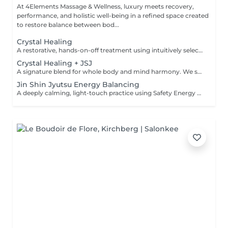
At 4Elements Massage & Wellness, luxury meets recovery,
performance, and holistic well-being in a refined space created
to restore balance between bod...
Crystal Healing
A restorative, hands-on-off treatment using intuitively selected crystals placed on and around the body. - A 20 minute phone call before the session to explore your goals and tailor your plan - A personalized Crystal body layout (and intention focused grids if needed) - Chakra balancing to realign and stabilize your energy centers - Energy field cleansing (aura sweep, grounding, and sealing) - Yin-Yang harmonization for overall energetic coherence - Aftercare suggestions Ideal for: stress relief, emotional balance, mental clarity, energetic reset. For questions and additional information, please contact claudia@4elements.lu
Crystal Healing + JSJ
A signature blend for whole body and mind harmony. We set your intention, select specific crystals, and apply JSJ flows that complement your needsperfect for layered support (physical, emotional, and subtle energy). For questions and additional information, please contact claudia@4elements.lu
Jin Shin Jyutsu Energy Balancing
A deeply calming, light-touch practice using Safety Energy Locks to free energetic blockages that can affect the emotional and physical body. - A 20 minute phone call before the session to explore your goals and tailor your plan - Individualized flows for nervous system soothing, digestive ease, musculoskeletal comfort and hormonal transitions It can be integrated into a crystal session or booked as a standalone treatment. Ideal for: nervous system support, gentle pain relief support, sleep, emotional relief. For questions and additional information, please contact claudia@4elements.lu