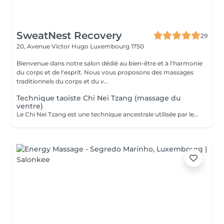
SweatNest Recovery
29
20, Avenue Victor Hugo
Luxembourg 1750
Bienvenue dans notre salon dédié au bien-être et à l'harmonie
du corps et de l'esprit. Nous vous proposons des massages
traditionnels du corps et du v...
Technique taoïste Chi Nei Tzang (massage du
ventre)
Le Chi Nei Tzang est une technique ancestrale utilisée par les moines taoïstes de la Chine qui signifie «travail de l'énergie des organes internes». Selon les taoïstes, chaque organe est lié à une émotion : la colère au foie, la peur aux reins. Notre ventre porte en lui les traces laissées par tous nos traumatismes et nos secrets les plus intimes. L'obstruction des organes internes bloque la libre circulation de l'énergie vitale, le Chi. Le massage agit en profondeur sur les viscères, les émotions et tous les systèmes vitaux du corps. Déroulement de la séance: Pendant le soin vous êtes allongés sur le dos : le torse et le ventre nus, le bas du ventre et les jambes sont couverts ainsi que la poitrine chez les femmes. Pendant la séance vous portez un masque sur les yeux pour pouvoir vous détendre complètement. Mais vous restez attentifs à vos sensations ! À tout moment, si quelque chose vous inquiète ou vous dérange, (certains points de l'intestin peuvent être sensibles !) n'hésitez pas me signaler. Lors de massage j'utilise de l'huile de sésame ou d'amande douce. Aux certains moments lors de soin je prononce «six sons de guérison» qui possèdent un potentiel vibratoire qui participe du nettoyage des organes. Des pressions souples et profondes, appliquées directement sur les organes ou sur des points réflexes, permettent aux énergies ou aux émotions prisonnières, de se libérer. Le massage se termine par le drainage lymphatique et l'équilibrage des pouls.