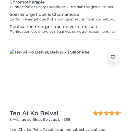
Chromothérapie
Purification des corps subtils de l'Etre dans sa globalité, permet une meilleure connexion à soi, une relaxation intense, un meilleur ancrage et une clarté d'esprit...
Soin Energétique & Chamanique
Le "Soin énergétique & chamanique" est un "Soin de nettoyage spirituel" qui vous aidera à connaître efficacement et à éradiquer toute attaque sur vos énergies. Le nettoyage de votre champ d'énergie vous permettra de vivre en harmonie et en harmonie avec le flux positif d'énergie dans l'Univers. Vous apprendrez à transformer votre vie et à profiter d'un plus grand équilibre et d'une plus grande paix. Ce nettoyage vous protégera des mauvaises énergies, de l'envie, des cordons d'énergie, des vampires psychiques et de toutes sortes d'énergies néfastes qui ne vous ***Des Forfaits - pack de plusieurs Séances en fonction des blocages à traiter sont en place sur demande***
Purification énergétique de votre maison
Purification des énergies négatives de votre maison, pour améliorer votre bien-être, surtout lors de changements de vie ou après des événements marquants. Je vous conseillerais également sur les méthodes adéquates d'entretien et de purification suivant votre demeure et la localisation de celle-ci. Inclus dans le tarif, mon déplacement à votre domicile. *** Pour ce service; je vous contacterais suite à votre réservation. Ceci pour demander des renseignements au sujet des dimensions de votre habitation, adresse etc. Pour des raisons d'organisation et d'engagement sérieux de votre part, un acompte de 100€ est demandé et est à payer pour valider cette prestation, ceci de suite après votre réservation. L'acompte sera déduit du solde, qui celui-ci sera à payer sur place à la fin du travail. En cas de non respect du RV, l'acompte ne sera pas remboursé. Est à considérer un RV non respecté lorsque: => Vous n'êtes pas à votre domicile quand je me déplacerais chez vous. => Un RV décommandé moins de 24 hrs avant le RV fixé. Le paiement de l'acompte peut se faire par; => Payconiq (s/n° 00352 691 888 051) ou => Par virement à la Banque Raiffeisen LU46 0099 7800 0099 7882 Nom du bénéficiaire: Helena SCHREIBER-ALVES TEIXEIRA Merci pour votre compréhension.
Ten Ai Ko Belval
1
1, Avenue du Blues
Belvaux L-4368
I am Charles Petit-Debut, your mental, behavioral, and