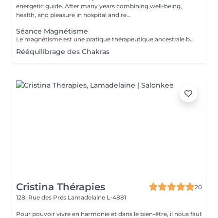
energetic guide. After many years combining well-being,
health, and pleasure in hospital and re...
Séance Magnétisme
Le magnétisme est une pratique thérapeutique ancestrale basée sur l'utilisation de l'énergie universelle. Il repose sur le principe que le corps humain émet et reçoit des énergies en fonction de blessures et/ou de besoins. Le magnétiseur peut rééquilibrer ces flux énergétiques par imposition des mains. Cela contribue à la réduction des douleurs, l'amélioration de la circulation sanguine et le renforcement des défenses naturelles de l'organisme, mais aussi à la diminution du stress, l'accélération de la cicatrisation et l'amélioration du bien-être général.
Rééquilibrage des Chakras
Cristina Thérapies
20
128, Rue des Prés
Lamadelaine L-4881
Pour pouvoir vivre en harmonie et dans le bien-être, il nous faut