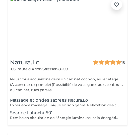
Natura.Lo
18
105, route d’Arlon
Strassen 8009
Nous vous accueillons dans un cabinet cocoon, au 1er étage.
(Ascenseur disponible) (Possibilité de vous garer aux alentours
du cabinet, rues parallèl...
Massage et ondes sacrées Natura.Lo
Expérience massage unique en son genre. Relaxation des corps et soin sonore au tambour, bols tibétains et vocale accompagné de notre partenaire bien-être : Anne
Séance Lahochi 60'
Remise en circulation de l'énergie lumineuse, soin énergétique. Chèque cadeau disponible (Montant de votre choix, celui-ci est à indiquer lors de votre demande)