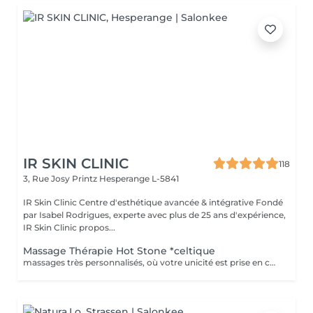
IR SKIN CLINIC
118
3, Rue Josy Printz
Hesperange L-5841
IR Skin Clinic Centre d'esthétique avancée & intégrative Fondé
par Isabel Rodrigues, experte avec plus de 25 ans d'expérience,
IR Skin Clinic propos...
Massage Thérapie Hot Stone *celtique
massages très personnalisés, où votre unicité est prise en compte dans le (physique, mentale, émotionnelle et spirituelle), Véritable soin holistique, grâce à l'alliance de protocoles de massages bien être et de chamanisme *celtique. Au delà de la relaxation profonde apportée c'est un voyage au cur de votre être que je vous propose, une rencontre avec votre âme. Vous n'aurez jamais deux fois le même massage car les gestes s'adaptent en permanence à vous et vos problématiques du jour (fatigue, douleur, stress, choc émotionnel...). Les huiles de massage que utilisée sont également choisies pour leur vertus thérapeutiques et leur pureté. *hot stone: massage qu'agit au niveau physique par le relâchement musculaire, le soulagement de la douleur, l'augmentation de la circulation sanguine et lymphatique, l'apaisement du système nerveux et l'exfoliation douce de la peau. Il agit aussi au niveau psychologique en diminuant le stress et en apaisant le mental. Enfin, il agit à un niveau énergétique, provoquant l'activation du flux énergétique du corps et favorisant ainsi le renouvellement de l'énergie vitale.