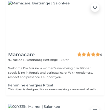
Mamacare
6
97, rue de Luxembourg
Bertrange L-8077
Welcome I'm Marine, a women's well-being practitioner
specialising in female and perinatal care. With gentleness,
respect and presence, I support you...
Feminine energies Ritual
This ritual is designed for women seeking a moment of self-reconnection. It helps balance feminine energy, release emotional and energetic blockages, and strengthen the connection to intuition and creativity. Benefits: Deep relaxation, improved energy flow, renewed vitality, and mental clarity. The ritual includes a personalized consultation, a custom-blended oil, a meditation, and an energy healing session. Single session, deductible from a full support package.