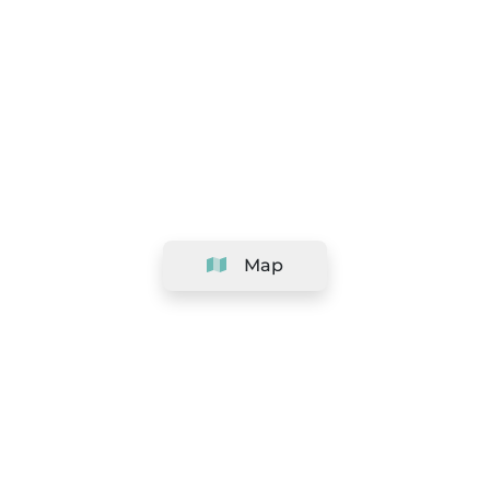
Map
Company
Support
Team
&
Careers