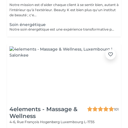
Notre mission est d'aider chaque client à se sentir bien, autant à
l'intérieur qu'à l'extérieur. Beauty K est bien plus qu'un institut
de beauté ; c'e...
Soin énergétique
Notre soin énergétique est une expérience transformative pour libérer blocages et tensions, tout en cultivant une paix intérieure profonde. Ce traitement unique agit sur les énergies environnantes et utilise des techniques éprouvées pour harmoniser l'énergie vitale de votre corps. Avec une approche holistique, nous ciblons les déséquilibres énergétiques qui influent sur votre santé physique et émotionnelle. Basée sur l'interaction avec les champs énergétiques, cette méthode restaure l'équilibre entre corps, esprit et âme. Ce soin, apaisant et régénérant, stimule vos capacités naturelles d'auto-guérison, renforçant vitalité et clarté mentale. Idéal pour se sentir revitalisé, allégé du quotidien, et en harmonie avec soi-même.
4elements - Massage &
101
Wellness
4-6, Rue François Hogenberg
Luxembourg L-1735