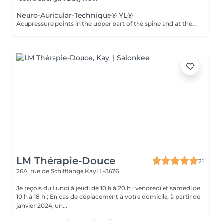
Neuro-Auricular-Technique® YL®
Acupressure points in the upper part of the spine and at the base of the skull are stimulated with coordinated essential oils. It has a direct effect on our nervous system because it is carried out at the central canal of the nerve cords and the entry area into the brain. The oils have a balancing effect on the nerves and activate the parasympathetic nervous system, which is responsible for our regeneration and recovery. The nerve cells of the brain and upper spine become better networked, connected and activated, especially at the locus caeruleus and vagus nerve.
LM Thérapie-Douce
21
26A, rue de Schifflange
Kayl L-3676
Je reçois du Lundi à jeudi de 10 h à 20 h ; vendredi et samedi de
10 h à 18 h ; En cas de déplacement à votre domicile, à partir de
janvier 2024, un...