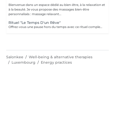
Bienvenue dans un espace dédié au bien-être, à la relaxation et
à la beauté. Je vous propose des massages bien-être
personnalisés : massage relaxant...
Rituel "Le Temps D'un Rêve"
Offrez-vous une pause hors du temps avec ce rituel complet alliant détente et harmonisation. Ce soin débute par une purification des mains et des pieds : gommage et masque pour les mains, bain, gommage et masque pour les pieds, pour une sensation de légèreté et de douceur. Il se poursuit avec un soin visage fondamental, suivi d'un énergétique Reiki. Le rituel se termine par un massage relaxant, pour un lâcher-prise profond et durable. Un moment de bien-être absolu le temps d'un rêve.
Salonkee
Well-being & alternative therapies
Luxembourg
Energy practices