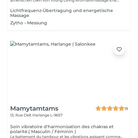
ätherischen Ölen von Young Living Aromaölmassage Ene...
Lichtfrequenz-Übertragung und energetische
Massage
Zytho - Messung
Mamytamtams
19
13, Rue Delt
Harlange L-9657
Soin vibratoire d'harmonisation des chakras et
polarité.( Masculin / Féminin )
Le battement du tambour et les vibrations agissent comme un rappel pour le corps et l'esprit. Ils viennent libérer ce qui est figé, remettre l'énergie en mouvement et réaligner vos chakras. Allongé(e) dans un espace sécurisé, vous vous laissez porter par la vibration. Peu à peu, le mental se calme, le corps se relâche et l'énergie retrouve son équilibre. Un moment profond pour se recentrer, se réaligner et retrouver sa propre vibration. Réservez votre soin et laissez la vibration du tambour vous guider.