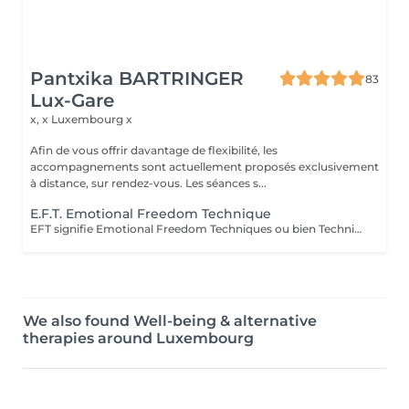
Pantxika BARTRINGER
83
Lux-Gare
x, x
Luxembourg x
Afin de vous offrir davantage de flexibilité, les
accompagnements sont actuellement proposés exclusivement
à distance, sur rendez-vous. Les séances s...
E.F.T. Emotional Freedom Technique
EFT signifie Emotional Freedom Techniques ou bien Techniques de Libération Emotionnelle Cette pratique est un dérivé de la médecine traditionnelle chinoise. Il s'agit de tapoter doucement certains points spécifiques situés sur nos méridiens (du haut du corps et de nos mains). En tapotant ainsi tout en exprimant ce qui nous dérange, on équilibre les méridiens perturbés. En fin de séance, vous conservez la mémoire de l'évènement qui vous a dérangé, mais n'en ressentez plus la charge émotive qui l'accompagnait. Elle est utile pour toutes les émotions négatives telles que les angoisses, la tristesse, la peur, la honte, la culpabilité... L'EFT nous permet d'exprimer nos maux par des mots. C'est une méthode rapide, efficace et interactive. L'essayer c'est l'adopter ! Séance possible en distanciel, merci de prendre contact par mail "Prochainement, des ateliers en distanciel seront proposés"
We also found Well-being & alternative
therapies around Luxembourg