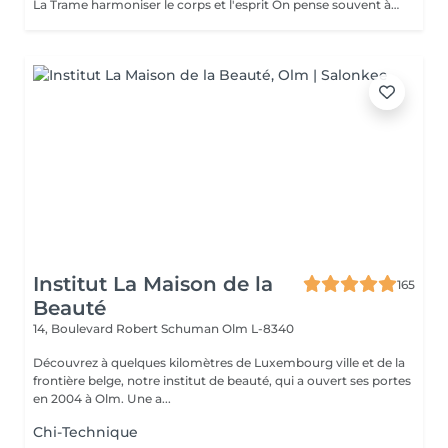
La Trame harmoniser le corps et l'esprit On pense souvent à travailler son mental, mais on oublie que notre corps garde en mémoire des tensions et des émotions. Pour se sentir vraiment bien, il est essentiel d'harmoniser les deux. La Trame est une technique vibratoire qui aide à libérer les blocages et émotions cristallisées. Elle permet de retrouver sa trame initiale, de relâcher ce qui ne nous appartient pas et de rétablir une circulation fluide de l'énergie. - Bienfaits : diminution du stress, libération des tensions, apaisement émotionnel et retour à un état de calme et de légèreté. Une séance de Trame est une vraie parenthèse pour soi, un moment de lâcher-prise profond. Cette prestation est également disponible en bon cadeau. Vous pouvez réserver directement en ligne ou nous contacter pour fixer votre rendez-vous. Pour en savoir plus : https://www.oxyzen.lu/massages/soins-energetiques.html Déconseillé aux femmes enceintes. Avertissement : Nos soins sont dédiés au bien-être et à la relaxation. Ils ne remplacent pas un suivi médical et ne relèvent pas de la kinésithérapie.
Institut La Maison de la
165
Beauté
14, Boulevard Robert Schuman
Olm L-8340
Découvrez à quelques kilomètres de Luxembourg ville et de la
frontière belge, notre institut de beauté, qui a ouvert ses portes
en 2004 à Olm. Une a...
Chi-Technique