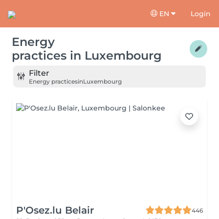
EN
Login
Energy
practices
in
Luxembourg
Filter
Energy practices
in
Luxembourg
P'Osez.lu Belair
446