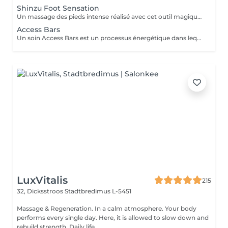
Shinzu Foot Sensation
Un massage des pieds intense réalisé avec cet outil magique qu'est le Kansa (métal guérisseur de l'Inde) et aux nombreux bienfaits : - Favorise la circulation des énergies. - Harmonisation des énergies par la stimulation des différentes zones du pied correspondant à chaque organe du corps. - Soulage les articulations. - Soulage les sensations de pesanteur. - Favorise la relaxation. - Favorise l'équilibre nerveux. L'énergie dans l'approche Ayurvédique (points Marma) combinée avec la lithothérapie, sera activée pour l'ancrage, la connexion avec la Terre et Soi Même, l'Harmonie de l'être et l'Équilibre au quotidien et dont les bienfaits se prolongent dans le temps !
Access Bars
Un soin Access Bars est un processus énergétique dans lequel le praticien active par un toucher doux, sans massage, 32 points situés sur le crâne. Ces 32 points activent des connexions électromagnétiques appelées « barres ». Celles-ci contiennent vos programmes, c'est à dire toutes les pensées, idées, croyances, considérations, attitudes et états émotionnels stockés que vous avez accumulés et qui vous limitent dans différents domaines. Une séance BARS va diminuer le stress et va détruire ce qui est verrouillé dans votre inconscient qui vous empêche de croire que vous pouvez choisir la vie que vous souhaitez.
LuxVitalis
215
32, Dicksstroos
Stadtbredimus L-5451
Massage & Regeneration. In a calm atmosphere. Your body
performs every single day. Here, it is allowed to slow down and
rebuild strength. Daily life ...