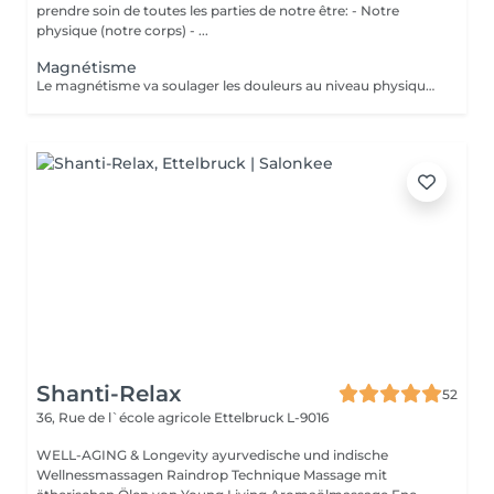
prendre soin de toutes les parties de notre être: - Notre
physique (notre corps) - ...
Magnétisme
Le magnétisme va soulager les douleurs au niveau physique: fibromyalgie, douleurs musculaires, mal de dos, sciatiques, douleurs au niveau des articulations, arthroses, migraines, problèmes de digestion, cicatrisation (après une opération par exemple) ... Il va agir en tant que coupe feu, sur brûlures physiques ou soulagement lors des séances de chimiothérapie ou radiothérapie... Ainsi que sur l'insomnie, le stress, l'angoisse, la dépression, la fatigue... Attention, les séances de magnétisme peuvent être pratiquées à titre préventif ou en accompagnement des soins médicaux, mais ne peuvent en aucun cas, se substituer aux traitements médicaux. Paiement sur place en espèces.
Shanti-Relax
52
36, Rue de l`école agricole
Ettelbruck L-9016
WELL-AGING & Longevity ayurvedische und indische
Wellnessmassagen Raindrop Technique Massage mit