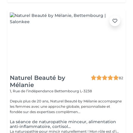
Naturel Beauté by
82
Mélanie
1, Rue de l’indépendance
Bettembourg L-3238
Depuis plus de 20 ans, Naturel Beauté by Mélanie accompagne
les femmes avec une approche globale, personnalisée et
fondée sur des expertises complémen...
La séance de naturopathie minceur, alimentation
anti-inflammatoire, cortisol...
La naturopathie pour mincir naturellement ! Mon rôle est d'identifier les causes de votre surpoids afin de mettre en place un programme personnalisé et adapté visant à perdre du poids de façon durable et naturelle, en renforçant votre vitalité et votre état de santé. Echanges, découverte de vos habitudes de vie, mise en place d'un programme adapté en fonction de votre problématique et de votre objectif