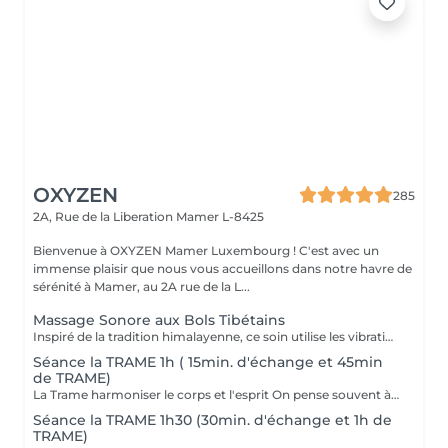
OXYZEN
285
2A, Rue de la Liberation
Mamer L-8425
Bienvenue à OXYZEN Mamer Luxembourg ! C'est avec un
immense plaisir que nous vous accueillons dans notre havre de
sérénité à Mamer, au 2A rue de la L...
Massage Sonore aux Bols Tibétains
Inspiré de la tradition himalayenne, ce soin utilise les vibrations profondes des bols Peter Hess pour rétablir l'équilibre entre le corps et l'esprit. Les sons se propagent à travers chaque cellule, relâchent les tensions et stimulent la circulation énergétique naturelle. Ce soin permet de : dissoudre les tensions physiques et émotionnelles, apaiser le mental et calmer les pensées, favoriser un sommeil réparateur et une sensation durable de sérénité. Chaque bol est placé à des endroits spécifiques, créant une symphonie de fréquences qui vous enveloppe et vous ramène à votre centre. Une expérience rare, profondément régénérante, à la croisée de la relaxation, de la méditation et de la thérapie vibratoire.
Séance la TRAME 1h ( 15min. d'échange et 45min
de TRAME)
La Trame harmoniser le corps et l'esprit On pense souvent à travailler son mental, mais on oublie que notre corps garde en mémoire des tensions et des émotions. Pour se sentir vraiment bien, il est essentiel d'harmoniser les deux. La Trame est une technique vibratoire qui aide à libérer les blocages et émotions cristallisées. Elle permet de retrouver sa trame initiale, de relâcher ce qui ne nous appartient pas et de rétablir une circulation fluide de l'énergie. - Bienfaits : diminution du stress, libération des tensions, apaisement émotionnel et retour à un état de calme et de légèreté. Une séance de Trame est une vraie parenthèse pour soi, un moment de lâcher-prise profond. Cette prestation est également disponible en bon cadeau. Vous pouvez réserver directement en ligne ou nous contacter pour fixer votre rendez-vous. Pour en savoir plus : https://www.oxyzen.lu/massages/soins-energetiques.html Déconseillé aux femmes enceintes. Avertissement : Nos soins sont dédiés au bien-être et à la relaxation. Ils ne remplacent pas un suivi médical et ne relèvent pas de la kinésithérapie.
Séance la TRAME 1h30 (30min. d'échange et 1h de
TRAME)