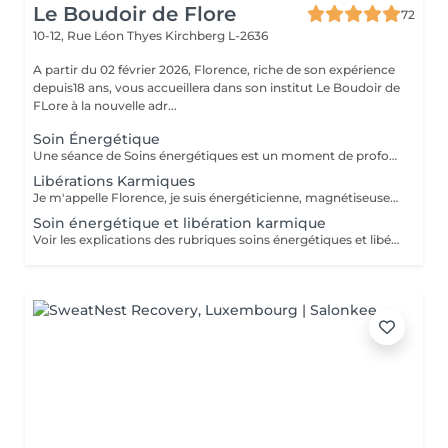
Le Boudoir de Flore
72
10-12, Rue Léon Thyes
Kirchberg L-2636
A partir du 02 février 2026, Florence, riche de son expérience
depuis18 ans, vous accueillera dans son institut Le Boudoir de
FLore à la nouvelle adr...
Soin Énergétique
Une séance de Soins énergétiques est un moment de profond bien-être et de lâcher-prise, un moment précieux pour vous reconnecter avec vous-même. L'harmonisation énergétique permet de prendre soin de soi sans être envahi par le mental et les émotions, de libérer les blocages et mémoires du passé, de (re)trouver pleinement son potentiel d'énergie, sa force vitale et créatrice, de s'aimer et s'accepter et enfin, vivre l'amour inconditionnel, d'être en paix avec soi même et de ressentir centrage et légèreté. Les soins énergétiques que je pratique nettoient les différents corps énergétiques (physique, émotionnel, mental, spirituel) et visent à dissoudre les blocages et les croyances limitantes qui nous empêchent d'avancer positivement dans la vie. Avant tout travail énergétique, quelle que soit la méthode holistique, il est important de procéder à un diagnostic énergétique de la personne. A qui s'adresse le soin énergétique ? Ils peuvent être réalisés sur tout le monde, à tous âges, quelques soient les antécédents, les maladies et les traitements en cours. Les Soins Energétiques ne présentent pas de contre-indication, prévoir juste un temps de repos après une séance. A noter que ces thérapies ne remplacent pas, en aucun cas, la médecine conventionnelle. Mon approche énergétique est dépouillée de toute attache religieuse et ne demande pas au consultant de cheminement spirituel particulier. NB : chaque minute additionnelle au temps prévu sera facturée 1€. Merci. Pour une première expérience, choisissez la séance de 75 mn.
Libérations Karmiques
Je m'appelle Florence, je suis énergéticienne, magnétiseuse, passeuse d'âme, karmathérapeute et médium clairaudiente et clairvoyante. Les soins karmiques que je propose sont des soins énergétiques qui vont essentiellement travailler sur votre structure énergétique reliée à votre vie actuelle afin de libérer et nettoyer les empreintes de ces mémoires ancestrales négatives. Les soins karmiques et transgénérationnels consistent à aller libérer des mémoires, des blessures et blocages issus de nos vies antérieures dont votre structure énergétique porte encore l'empreinte. Certaines de ces mémoires douloureuses se rattachent directement à votre âme, d'autres sont associées à votre famille, dans ce cas nous parlons de mémoires transgénérationnelles. Lorsque je travaille sur des mémoires karmiques, grâce à la médiumnité, je peux retracer vos vies antérieures et voir précisément les blocages, les blessures, les émotions négatives liés à vos problèmes actuels. Vous allez vivre des moments de partage, et vous sentirez cette libération karmique par des sensations d'apaisement et de soulagement. Je conseille de faire dans un premier temps le soin énergétique et ensuite le soin libération karmique. Voter traitement en sera beaucoup plus efficace Vous allez prendre conscience pour quelles raisons vous êtes attiré par certains lieux, certaines personnalités etc. Cela donnera l'explication également sur vos comportements, vos préférences, vos craintes. NB : pour chaque minute additionnelle au temps prévu sera facturée 1€. Merci
Soin énergétique et libération karmique
Voir les explications des rubriques soins énergétiques et libérations karmiques. Pour chaque minute additionnelle au temps prévu, 1€ sera facturé. Merci de votre compréhension.