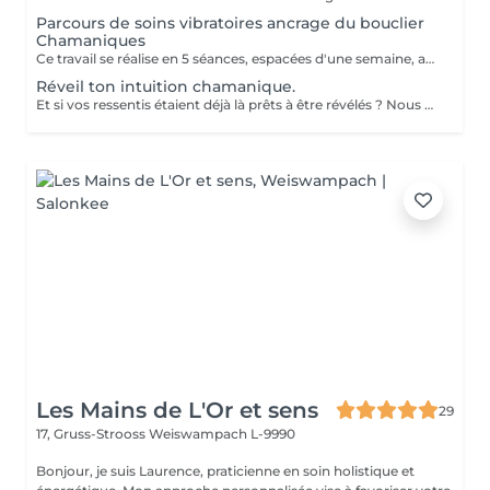
Parcours de soins vibratoires ancrage du bouclier
Chamaniques
Ce travail se réalise en 5 séances, espacées d'une semaine, afin de laisser le temps à chaque énergie alliée d'agir en profondeur. À chaque rencontre, la vibration du tambour vient harmoniser votre bouclier Chamaniques, libérer ce qui entrave votre chemin et réveiller vos forces intérieures. Au fil des séances, vous vous reconnectez à vos alliés spirituels, ces présences qui accompagnent votre évolution et peuvent vous guider au quotidien. À l'issue de ce parcours, un bouclier de protection énergétique est mis en place afin de stabiliser le travail réalisé et vous replacer au centre de votre création, de votre vie. Vous repartez aligné(e), centré(e) dans vos énergies et pleinement relié(e) à votre pouvoir de création. Un chemin vibratoire puissant pour celles et ceux qui ressentent l'appel du tambour.
Réveil ton intuition chamanique.
Et si vos ressentis étaient déjà là prêts à être révélés ? Nous possédons tous cette capacité naturelle à ressentir, percevoir et capter ce qui ne passe pas toujours par le mental. Je vous invite à une demi-journée immersive de découverte chamanique, un espace bienveillant pour explorer vos perceptions subtiles et développer votre ressenti à travers : exercices énergétiques voyage au tambour chamanique pratiques intuitives cercle de partage Un moment pour ralentir, écouter et laisser émerger votre guidance intérieure. Aucun don particulier n'est nécessaire. Seulement l'envie d'explorer. Harlange Demi-journée
Les Mains de L'Or et sens
29
17, Gruss-Strooss
Weiswampach L-9990
Bonjour, je suis Laurence, praticienne en soin holistique et