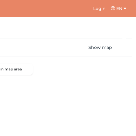
Login
EN
Show map
 in map area