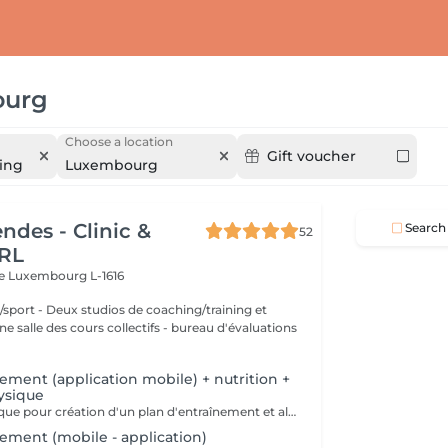
ourg
Choose a location
Gift voucher
ling
Luxembourg
ndes - Clinic &
Search
52
RL
re
Luxembourg L-1616
aching/training et
 des cours collectifs - bureau d'évaluations
ement (application mobile) + nutrition +
ysique
Évaluation physique pour création d'un plan d'entraînement et alimentaire (application mobile a télécharger) VALABLE 1 MOIS!!! +00352 691 60 25 60 (whatsapp) ou clinic.coach@lilianamendes.eu
nement (mobile - application)