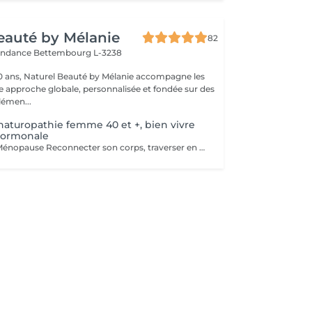
eauté by Mélanie
82
pendance
Bettembourg L-3238
0 ans, Naturel Beauté by Mélanie accompagne les
approche globale, personnalisée et fondée sur des
lémen...
naturopathie femme 40 et +, bien vivre
 hormonale
Naturopathie & Ménopause Reconnecter son corps, traverser en conscience Accompagner le corps, apaiser l'esprit, honorer cette nouvelle étape. La ménopause n'est pas une fin, c'est une transition. Un changement profond, parfois déstabilisant, mais aussi une occasion de renouer avec soi-même, de se recentrer sur ses besoins, son énergie, son rythme. Je vous propose un accompagnement global, doux et naturel, basé sur la naturopathie, l'écoute et des outils de mieux-être adaptés à votre histoire. Un accompagnement global et sur-mesure Chaque femme vit cette période différemment. C'est pourquoi mon accompagnement prend en compte : - Vos symptômes physiques (bouffées de chaleur, prise de poids, troubles du sommeil, sécheresse, fatigue) - Vos émotions (irritabilité, anxiété, perte de repères, tristesse) - Vos besoins profonds (équilibre hormonal, bien-être digestif, gestion du stress, ancrage, acceptation de soi) Mon approche mêle : - Bilan de vitalité naturopathique - Conseils alimentaires doux et respectueux - Soutien par les plantes (phyto, gemmo, huiles essentielles) - Exercices de respiration, relaxation, ancrage - Suggestions de rituels et routines bien-être simples à intégrer au quotidien Une femme ménopausée est une femme puissante Ce n'est pas un déclin, c'est une renaissance, un changement de saison intérieure. Mon rôle est de vous aider à vivre cette étape avec sérénité, clarté et vitalité, en respectant vos besoins, vos rythmes, votre unicité. Offrez-vous un accompagnement bienveillant et naturel. Je vous propose un bilan initial suivi de séances régulières ou ponctuelles, selon votre rythme et vos objectifs. > Contactez-moi pour échanger librement autour de vos besoins ou pour réserver une première rencontre.