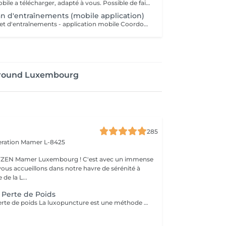
Entraînement mobile a télécharger, adapté à vous. Possible de faire a la maison ou dans an outre fitness Explications en vidéo de chaque movements de votre Entraînement Tous les coordonnées donnés par téléphone pour réalisation de votre programme d'entraînement personnalisé (questionnaire) VALABLE 1 MOIS !!! CONTACTEZ NOUS +691 60 26 60 ou clinic.coach@lilianamendes.eu
lan d'entraînements (mobile application)
Plan alimentaire et d'entraînements - application mobile Coordonnées donné par téléphone pour élaboration d'un programme d'alimentation et alimentaire personnalisé (questionnaire) VALABLE POUR 1 MOIS !!! CONTACTEZ NOUS - +352 691 60 25 60 ( whatsapp) ou clinic.coach@lilianamendes.eu
 around Luxembourg
285
eration
Mamer L-8425
er Luxembourg ! C'est avec un immense
vous accueillons dans notre havre de sérénité à
de la L...
 Perte de Poids
Luxopuncture Perte de poids La luxopuncture est une méthode douce et non invasive qui aide à réguler l'appétit, réduire les fringales et rééquilibrer le métabolisme. Idéale pour accompagner une perte de poids progressive, elle agit également sur le stress et les compulsions alimentaires. Chaque séance est adaptée à vos besoins afin de vous accompagner en douceur vers un meilleur équilibre et des résultats durables. Un accompagnement naturel pour retrouver légèreté, équilibre et bien-être au quotidien.