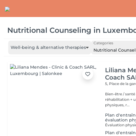
Nutritional Counseling
in
Luxemb
Categories
Well-being & alternative therapies
Nutritional Counse
Liliana Me
Coach SA
5, Place de la ga
Bien-être / santé /sport - Deux studios de co
réhabilitation + une salle
physiques, r...
Plan d'entraîn
évaluation ph
Plan d'entraî