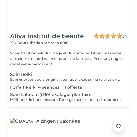
Aliya institut de beauté
34
196, Route d'Arlon
Strassen 8010
Soins traditionnels du visage et du corps, épilation, massages
aux pierres chaudes , extensions de faux cils , Pedicue , ongles
gel et semi-permanent,...
Soin Réiki
Soin énergétique d'origine japonaise, axée sur la relaxation et l'harmonisation du corps et de l'esprit. REI: universel KI: énergie vital Le praticien pose doucement les mains sur les différentes zones , il n'y a pas de manipulation ou de pression. Effets: -Réduction du stress et de l'anxiété -Sensation de calme et de lâcher prise -Aide à apaiser le mental -favorise l'endormissement -Aide à relâcher les tensions émotionnelles le réiki est une pratique douce qui vise surtout : -la détente -l'équilibre émotionnel -le bien-être global A faire seul ou en cure de 4 séances
Forfait Réiki 4 séances + 1 offerte
Soin Lahochi § Réflexologie plantaire
Méthode de transmission d'énergie par les mains La: lumière, amour HO: mouvement de l'énergie CHI: energie vitale Effets: -Diminue le stress -Procure un calme profond et durable -Aide à harmoniser le corps et l'esprit - Energie retrouvée - Favorise le lâcher-prise -Harmonisation des Chakras Couplé à la réflexologie plantaire c'est un soin qui apporte une relaxation complète et durable alliant les bienfaits du soin énergétique et ceux de la réflexologie . A faire seul ou en cure de 4 séances "Détente absolue "