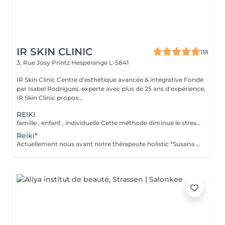
IR SKIN CLINIC
118
3, Rue Josy Printz
Hesperange L-5841
IR Skin Clinic Centre d'esthétique avancée & intégrative Fondé
par Isabel Rodrigues, experte avec plus de 25 ans d'expérience,
IR Skin Clinic propos...
REIKI
famille , enfant , individuelle Cette méthode diminue le stress, relâche les blocages émotionnels, calme les douleurs physiques, et vous amener à un bien-être général, ainsi qu'une paix intérieure. Libère les blocages énergétiques, renforce le système immunitaire, atténue la douleur et élimine les toxines du corps
Reiki*
Actuellement nous avant notre thérapeute holistic *Susana Ferreira, qui vient 1x par mois , téléphoner pour prendre rdv . famille , enfant , individuelle Libère les blocages énergétiques, renforce le système immunitaire, atténue la douleur et élimine les toxines du corps.