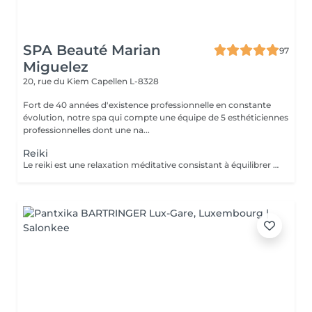
SPA Beauté Marian
97
Miguelez
20, rue du Kiem
Capellen L-8328
Fort de 40 années d'existence professionnelle en constante
évolution, notre spa qui compte une équipe de 5 esthéticiennes
professionnelles dont une na...
Reiki
Le reiki est une relaxation méditative consistant à équilibrer les énergies de la personne, pour qu'elle trouve un apaisement durable et profond au niveau de son corps, de son psychique et de son émotionnel. Elle utilise un toucher sur des points spécifiques du circuit énergétique du corps et favorise ainsi l'émergence des potentiels naturels solutionnant. Le praticien capte l'énergie universelle du cosmos et de la terre et la transmet au receveur par l'imposition des mains. L'énergie circule alors dans tout le corps du receveur : elle aligne, nettoie, équilibre, transforme, soigne ce qui peut l'être pendant le soin.Le Reiki agit sur la totalité de l'individu et donc sur ses indivisibles composantes mentale, physique, émotionnelle et spirituelle. Comment se déroule une séance Reiki ? Le receveur reste habillé, se déchausse et s'installe confortablement sur une table de massage. Le praticien pose légèrement ses mains sur les chakras (roues d'énergie) du receveur, pendant environ 3 minutes par position. Durant la première demi-heure, le receveur est couché sur le dos. Puis il se tourne sur le ventre. La séance est généralement accompagnée d'une musique douce et relaxante.