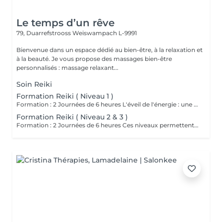
Le temps d’un rêve
79, Duarrefstrooss
Weiswampach L-9991
Bienvenue dans un espace dédié au bien-être, à la relaxation et
à la beauté. Je vous propose des massages bien-être
personnalisés : massage relaxant...
Soin Reiki
Formation Reiki ( Niveau 1 )
Formation : 2 Journées de 6 heures L'éveil de l'énergie : une initiation à l'énergie universelle du Reiki Usui. Ce 1er niveau permet d'apprendre à canaliser et transmettre l'énergie par imposition des mains, sur soi et sur autrui. La formation aborde les bases de la méthode traditionnelle de Mikao Usui, la purification énergétique, les auto-traitements et la découverte du centre intérieur. Cours en présentiel, théorique , pratique et initiation. Accessible a tous. Prévoir son pique nique.
Formation Reiki ( Niveau 2 & 3 )
Formation : 2 Journées de 6 heures Ces niveaux permettent d'approfondir la pratique énergétique à travers la découverte des symboles sacrés, le travail à distance et la guérison émotionnelle, tout en ouvrant la voie vers la maîtrise intérieure. Un voyage de transformation et de rayonnement, où l'énergie du Reiki devient une véritable voie de conscience et de paix intérieure. Initiation aux symboles Reiki Usui. Cours en présentiel, pratique et théorique. Attention accès uniquement si vous avez passez le niveau 1. Prévoir pique nique.