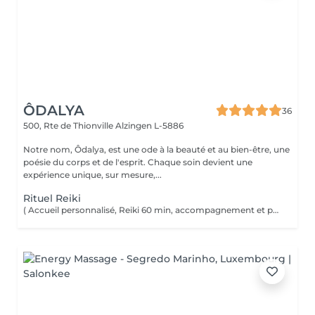
ÔDALYA
36
500, Rte de Thionville
Alzingen L-5886
Notre nom, Ôdalya, est une ode à la beauté et au bien-être, une
poésie du corps et de l'esprit. Chaque soin devient une
expérience unique, sur mesure,...
Rituel Reiki
( Accueil personnalisé, Reiki 60 min, accompagnement et partage ) Soin énergétique d'origine japonaise qui permet de faire circuler et d'harmoniser l'énergie du corps. Le Reiki aide à apaiser le corps et l'esprit, favorise la relaxation, contribue à améliorer le sommeil, calme les tensions.