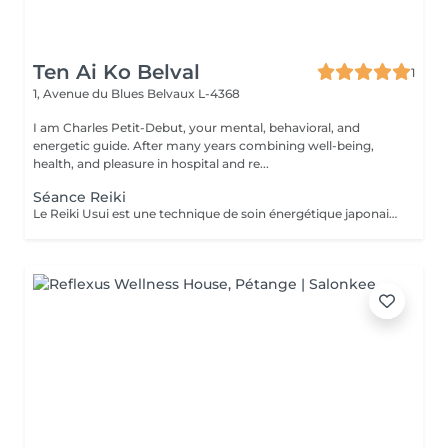
Ten Ai Ko Belval
1
1, Avenue du Blues
Belvaux L-4368
I am Charles Petit-Debut, your mental, behavioral, and
energetic guide. After many years combining well-being,
health, and pleasure in hospital and re...
Séance Reiki
Le Reiki Usui est une technique de soin énergétique japonaise, fondée par Mikao Usui au début du XXème siècle. Elle repose sur le principe de transmission de l'énergie universelle par imposition des mains pour favoriser la guérison et le bien-être. Les bienfaits du Reiki incluent l'harmonisation du corps et de l'esprit, la réduction du stress et la promotion de la relaxation pour une amélioration de la qualité du sommeil, le renforcement du système immunitaire et l'équilibrage des émotions. Le Reiki peut être utilisé pour soulager une douleur ponctuelle ou pour accompagner un traitement plus lourd.