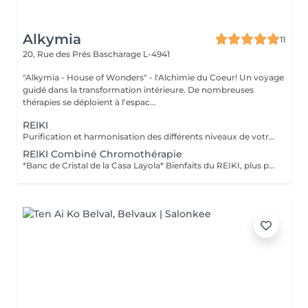
Alkymia
11
20, Rue des Prés
Bascharage L-4941
"Alkymia - House of Wonders" - l'Alchimie du Coeur! Un voyage
guidé dans la transformation intérieure. De nombreuses
thérapies se déploient à l'espac...
REIKI
Purification et harmonisation des différents niveaux de votre être physique, émotionnel, mental et spirituel.
REIKI Combiné Chromothérapie
*Banc de Cristal de la Casa Layola* Bienfaits du REIKI, plus purification des corps subtils de l'Être dans sa globalité, permet une meilleure connexion à soi, une relaxation intense, un meilleur ancrage et une clarté d'esprit...