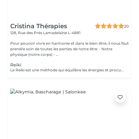
Cristina Thérapies
20
128, Rue des Prés
Lamadelaine L-4881
Pour pouvoir vivre en harmonie et dans le bien-être, il nous faut
prendre soin de toutes les parties de notre être: - Notre
physique (notre corps) - ...
Reiki
Le Reiki est une méthode qui équilibre les énergies et procure un apaisement physique, psychique et émotionnel. Lors d'une séance de Reiki (Rei signifie esprit-conscience, Ki signifie énergie-sensation), le praticien dirige l'énergie universelle vers les zones du corps qui en ont le plus besoin, faisant en sorte que l'énergie circule uniformément et harmonieusement. Une séance permet : d'apaiser le corps et l'esprit de procurer un sentiment de bien-être d'harmoniser la circulation de l'énergie de favoriser un état de relaxation de soutenir le potentiel de guérison de retrouver un sommeil réparateur retrouver une meilleure circulation sanguine réduire les douleurs physiques réduire le stress Les séances de reiki peuvent être pratiquées à titre préventif, ou en accompagnement des soins médicaux, mais ne peuvent en aucun cas, se substituer aux traitements médicaux. Paiement sur place en espèces.