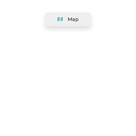
Map
Company
Support
Team
&
Careers
Information for salons
Legal
Exercise withdrawal right
Terms and conditions