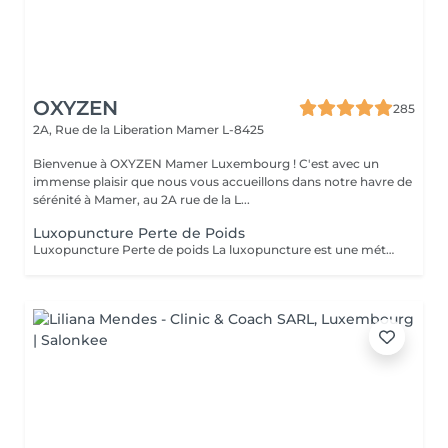
OXYZEN
285
2A, Rue de la Liberation
Mamer L-8425
Bienvenue à OXYZEN Mamer Luxembourg ! C'est avec un
immense plaisir que nous vous accueillons dans notre havre de
sérénité à Mamer, au 2A rue de la L...
Luxopuncture Perte de Poids
Luxopuncture Perte de poids La luxopuncture est une méthode douce et non invasive qui aide à réguler l'appétit, réduire les fringales et rééquilibrer le métabolisme. Idéale pour accompagner une perte de poids progressive, elle agit également sur le stress et les compulsions alimentaires. Chaque séance est adaptée à vos besoins afin de vous accompagner en douceur vers un meilleur équilibre et des résultats durables. Un accompagnement naturel pour retrouver légèreté, équilibre et bien-être au quotidien.