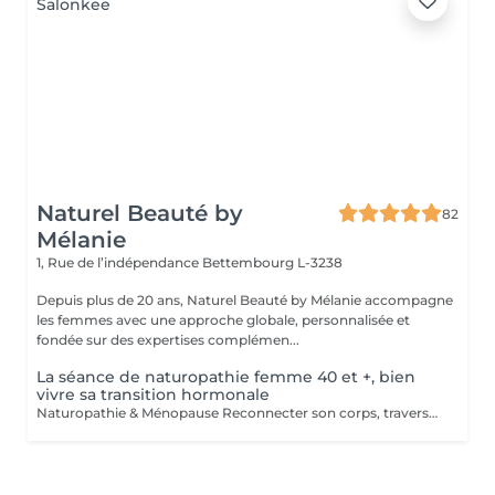
Naturel Beauté by
82
Mélanie
1, Rue de l’indépendance
Bettembourg L-3238
Depuis plus de 20 ans, Naturel Beauté by Mélanie accompagne
les femmes avec une approche globale, personnalisée et
fondée sur des expertises complémen...
La séance de naturopathie femme 40 et +, bien
vivre sa transition hormonale
Naturopathie & Ménopause Reconnecter son corps, traverser en conscience Accompagner le corps, apaiser l'esprit, honorer cette nouvelle étape. La ménopause n'est pas une fin, c'est une transition. Un changement profond, parfois déstabilisant, mais aussi une occasion de renouer avec soi-même, de se recentrer sur ses besoins, son énergie, son rythme. Je vous propose un accompagnement global, doux et naturel, basé sur la naturopathie, l'écoute et des outils de mieux-être adaptés à votre histoire. Un accompagnement global et sur-mesure Chaque femme vit cette période différemment. C'est pourquoi mon accompagnement prend en compte : - Vos symptômes physiques (bouffées de chaleur, prise de poids, troubles du sommeil, sécheresse, fatigue) - Vos émotions (irritabilité, anxiété, perte de repères, tristesse) - Vos besoins profonds (équilibre hormonal, bien-être digestif, gestion du stress, ancrage, acceptation de soi) Mon approche mêle : - Bilan de vitalité naturopathique - Conseils alimentaires doux et respectueux - Soutien par les plantes (phyto, gemmo, huiles essentielles) - Exercices de respiration, relaxation, ancrage - Suggestions de rituels et routines bien-être simples à intégrer au quotidien Une femme ménopausée est une femme puissante Ce n'est pas un déclin, c'est une renaissance, un changement de saison intérieure. Mon rôle est de vous aider à vivre cette étape avec sérénité, clarté et vitalité, en respectant vos besoins, vos rythmes, votre unicité. Offrez-vous un accompagnement bienveillant et naturel. Je vous propose un bilan initial suivi de séances régulières ou ponctuelles, selon votre rythme et vos objectifs. > Contactez-moi pour échanger librement autour de vos besoins ou pour réserver une première rencontre.