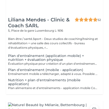
Liliana Mendes - Clinic &
52
Coach SARL
5, Place de la gare
Luxembourg L-1616
Bien-être / santé /sport - Deux studios de coaching/training et
réhabilitation + une salle des cours collectifs - bureau
d'évaluations physiques, r...
Plan d'entraînement (application mobile) +
nutrition + évaluation physique
Évaluation physique pour création d'un plan d'entraînement et alimentaire (application mobile a télécharger) VALABLE 1 MOIS!!! +00352 691 60 25 60 (whatsapp) ou clinic.coach@lilianamendes.eu
Plan d'entraînement (mobile - application)
Entraînement mobile a télécharger, adapté à vous. Possible de faire a la maison ou dans an outre fitness Explications en vidéo de chaque movements de votre Entraînement Tous les coordonnées donnés par téléphone pour réalisation de votre programme d'entraînement personnalisé (questionnaire) VALABLE 1 MOIS !!! CONTACTEZ NOUS +691 60 26 60 ou clinic.coach@lilianamendes.eu
Nutrition + plan d'entraînements (mobile
application)
Plan alimentaire et d'entraînements - application mobile Coordonnées donné par téléphone pour élaboration d'un programme d'alimentation et alimentaire personnalisé (questionnaire) VALABLE POUR 1 MOIS !!! CONTACTEZ NOUS - +352 691 60 25 60 ( whatsapp) ou clinic.coach@lilianamendes.eu