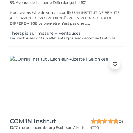
53, Avenue de la Liberté
Differdange L-4601
Nous avons hâte de vous accueillir ! UN INSTITUT DE BEAUTÉ
AU SERVICE DE VOTRE BIEN-ÊTRE EN PLEIN COEUR DE
DIFFERDANGE Le bien-être n'est pas une q...
Thérapie sur mesure + Ventouses
Les ventouses ont un effet antalgique et décontractant. Elles sont recommandées pour soigner différentes lésions musculaires et articulaires : entorses bénignes, contractures, élongations, crampes, lombalgies, tendinites. Les traitement par ventouses sont combinés avec des massages local avec technique isolées et massage relaxant.
COM'IN Institut
24
13/17, rue du Luxembourg
Esch-sur-Alzette L-4220