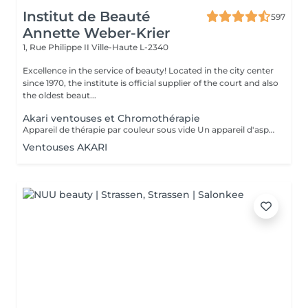
Institut de Beauté
597
Annette Weber-Krier
1, Rue Philippe II
Ville-Haute L-2340
Excellence in the service of beauty! Located in the city center
since 1970, the institute is official supplier of the court and also
the oldest beaut...
Akari ventouses et Chromothérapie
Appareil de thérapie par couleur sous vide Un appareil d'aspiration - complété avec 21 couleurs (barre de couleurs Akari). APPLICATIONS En cosmétique, en massage, en physiothérapie et dans le domaine médical. AVANTAGE En raison du vide, de la levée sans pression, la circulation sanguine et la lymphe sont stimulées. Ce vide est constant, finement contrôlé et réglable. Il a un train doux. Cela signifie qu'il peut également être utilisé sur les zones les plus sensibles - cicatrices, contour des yeux, lèvres, zones douloureuses ... APPLICATIONS POSSIBLES EN COSMÉTIQUE, Pour resserrer et affiner le visage (rides autour des yeux et des lèvres), cou et décolleté les bras supérieurs , ventre , hanche , cellulite DANS LE MASSAGE, drainage , réflexologie , tissu conjonctif, le drainage lymphatique , compensation des méridiens , dans les blessures sportives Pour le post-traitement des opérations faciales Possibilité d'utiliser une pyramide de cristal de roche pour faire des stimulations de couleur.
Ventouses AKARI