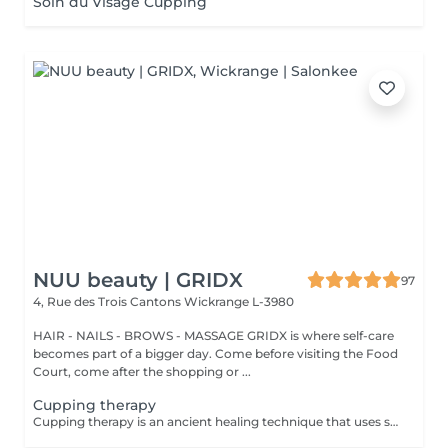
Soin du Visage Cupping
NUU beauty | GRIDX
97
4, Rue des Trois Cantons
Wickrange L-3980
HAIR - NAILS - BROWS - MASSAGE GRIDX is where self-care
becomes part of a bigger day. Come before visiting the Food
Court, come after the shopping or ...
Cupping therapy
Cupping therapy is an ancient healing technique that uses special cups to create gentle suction on the skin. This suction promotes blood flow, relieves muscle tension, reduces inflammation, and supports deep relaxation. The treatment can help release toxins, improve circulation, and ease chronic pain or stiffness. *Please note that cupping therapy could just be added to a massage service with includes back massage.