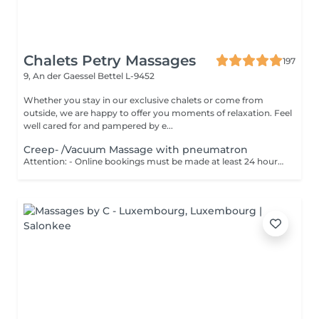
Chalets Petry Massages
197
9, An der Gaessel
Bettel L-9452
Whether you stay in our exclusive chalets or come from
outside, we are happy to offer you moments of relaxation. Feel
well cared for and pampered by e...
Creep- /Vacuum Massage with pneumatron
Attention: - Online bookings must be made at least 24 hours in advance. - If you would like to book a massage at short notice (less than 24 hours in advance), please call +49 173 390 20 62. - If you have to cancel the massage, we kindly ask you to do so at least 24 hours in advance, otherwise we will have to charge 70% of the price of the massage. - Employees and times can be adjusted if necessary, after consultation with you. Your body is massaged with a skin-friendly alkaline oil, the muscles relaxes and blockages are released. Then parts of the body are treated with a vacuum massage technique. This stimulates the body parts with a pulsating negative pressure to deacidify and excrete toxins.