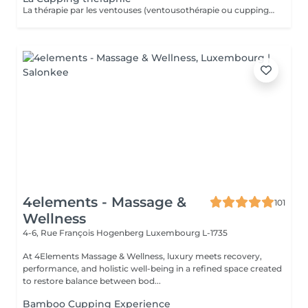
La thérapie par les ventouses (ventousothérapie ou cupping) peut être employée pour divers problèmes de santé. Actuellement, elle est surtout utilisée pour soulager les douleurs musculosquelettiques. 'application des ventouses active fortement la circulation du sang et par le fait même, soulage la douleur. Jusqu'à récemment cette technique était très peu connue de la plupart des gens en occident. Depuis quelques années elle gagne en popularité. La thérapie par les ventouses est maintenant de plus en plus répendue. L'aspiration provoquée par les ventouses augmente considérablement la circulation sanguine au niveau des vaisseaux sanguins capillaires des muscles, tissus conjonctifs et des fascias. Elle améliore aussi la circulation lymphatique. Ainsi, elle libère la stagnation de Qi et de Sang dans les zones douloureuses. Cela a pour effet de diminuer les douleurs, les tensions, les contractions et les spasmes musculaires. De plus, le cupping favorise la guérison et permet d'éliminer plus rapidement l'acide lactique accumulé dans les muscles par l'effort physique. Le cupping est aussi utilisé pour chasser les pathogènes à l'extérieur du corps et dégager les voies respiratoires en cas de rhumes, grippes ou bronchites. Laissez-vous surprendre par cette technique millénaire.
4elements - Massage &
101
Wellness
4-6, Rue François Hogenberg
Luxembourg L-1735
At 4Elements Massage & Wellness, luxury meets recovery,
performance, and holistic well-being in a refined space created
to restore balance between bod...
Bamboo Cupping Experience