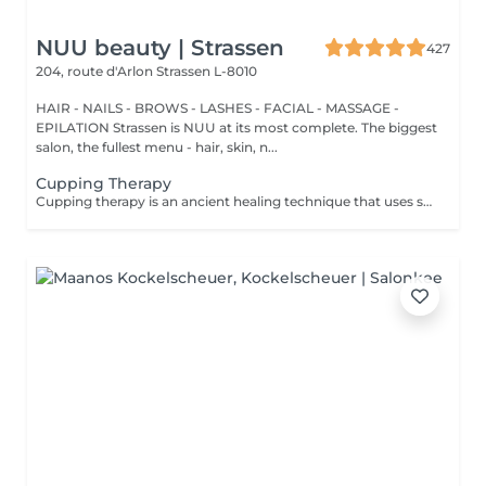
NUU beauty | Strassen
427
204, route d'Arlon
Strassen L-8010
HAIR - NAILS - BROWS - LASHES - FACIAL - MASSAGE -
EPILATION Strassen is NUU at its most complete. The biggest
salon, the fullest menu - hair, skin, n...
Cupping Therapy
Cupping therapy is an ancient healing technique that uses special cups to create gentle suction on the skin. This suction promotes blood flow, relieves muscle tension, reduces inflammation, and supports deep relaxation. The treatment can help release toxins, improve circulation, and ease chronic pain or stiffness. *Please note that cupping therapy could just be added to a massage service with includes back massage.