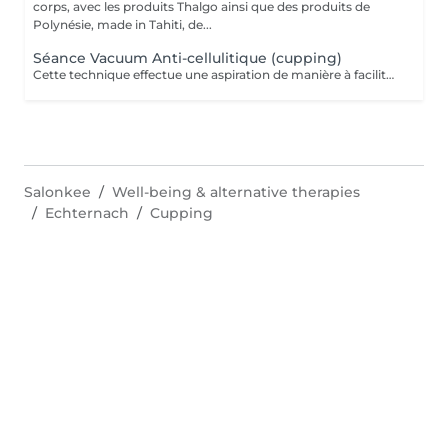
corps, avec les produits Thalgo ainsi que des produits de
Polynésie, made in Tahiti, de...
Séance Vacuum Anti-cellulitique (cupping)
Cette technique effectue une aspiration de manière à faciliter le drainage du liquide retenu dans les cellules et à favoriser la circulation sanguine. La combinaison de ces deux effets aide à extraire les adipocytes et favorise l'oxygénation des tissus. Pour cette raison, c'est un traitement recommandé contre la cellulite.
Salonkee
Well-being & alternative therapies
Echternach
Cupping