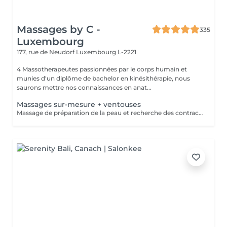
Massages by C -
335
Luxembourg
177, rue de Neudorf
Luxembourg L-2221
4 Massotherapeutes passionnées par le corps humain et
munies d'un diplôme de bachelor en kinésithérapie, nous
saurons mettre nos connaissances en anat...
Massages sur-mesure + ventouses
Massage de préparation de la peau et recherche des contractures suivis pas la pose des ventouses. Le vide est créé à l'aide d'une flamme, aucune sensation de chaud n'est ressentie durant le procédé et la technique est peu douloureuse. Le but de la cupping therapy est de soulager les tensions musculaires tout en promouvant la circulation sanguine et lymphatique.