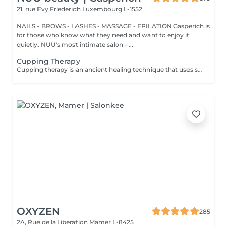
21, rue Evy Friederich
Luxembourg L-1552
NAILS - BROWS - LASHES - MASSAGE - EPILATION Gasperich is
for those who know what they need and want to enjoy it
quietly. NUU's most intimate salon - ...
Cupping Therapy
Cupping therapy is an ancient healing technique that uses special cups to create gentle suction on the skin. This suction promotes blood flow, relieves muscle tension, reduces inflammation, and supports deep relaxation. The treatment can help release toxins, improve circulation, and ease chronic pain or stiffness. *Please note that cupping therapy could just be added to a massage service with includes back massage.
OXYZEN
285
2A, Rue de la Liberation
Mamer L-8425