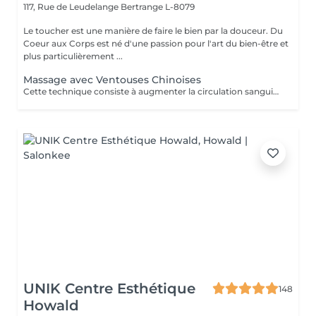
117, Rue de Leudelange
Bertrange L-8079
Le toucher est une manière de faire le bien par la douceur. Du
Coeur aux Corps est né d'une passion pour l'art du bien-être et
plus particulièrement ...
Massage avec Ventouses Chinoises
Cette technique consiste à augmenter la circulation sanguine. L'objectif est de créer un effet de succion qui favorisera la décongestion des tissus, l'évacuation des toxines et la mobilité des tissus. Prioritairement, cette pratique s'effectue sur le dos.
UNIK Centre Esthétique
148
Howald