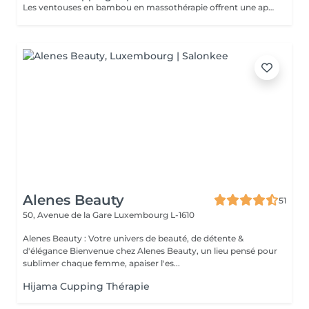
Les ventouses en bambou en massothérapie offrent une approche naturelle, douce et non invasive pour le soin du corps Elles agissent en profondeur tout en respectant les tissus, sans provoquer de douleur ni de marques. Bienfaits principaux : Stimulent la microcirculation sanguine et améliorent l'oxygénation des tissus Favorisent la récupération musculaire et réduisent les tensions, notamment au niveau du dos et de la nuque Produisent un effet de drainage lymphatique, aidant à diminuer les dèmes Améliorent la tonicité et l'élasticité de la peau Induisent une relaxation profonde, bénéfique en cas de stress Grâce aux propriétés naturelles du bambou, le massage se caractérise par un glissement fluide et une pression maîtrisée, garantissant un soin confortable et non traumatique. Contre-indications : Affections cutanées inflammatoires, varices, hypertension artérielle sévère, fragilité vasculaire.
Alenes Beauty
51
50, Avenue de la Gare
Luxembourg L-1610
Alenes Beauty : Votre univers de beauté, de détente &
d'élégance Bienvenue chez Alenes Beauty, un lieu pensé pour
sublimer chaque femme, apaiser l'es...
Hijama Cupping Thérapie