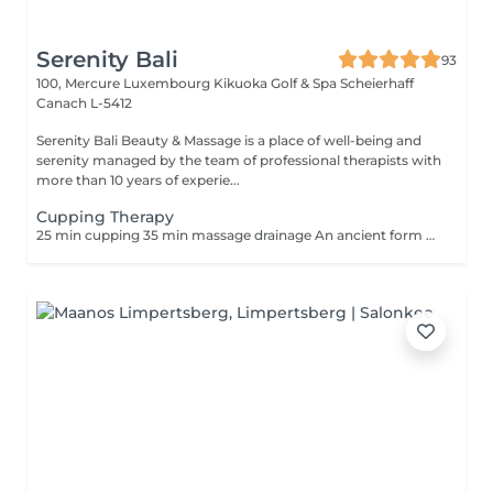
Serenity Bali
93
100, Mercure Luxembourg Kikuoka Golf & Spa Scheierhaff
Canach L-5412
Serenity Bali Beauty & Massage is a place of well-being and
serenity managed by the team of professional therapists with
more than 10 years of experie...
Cupping Therapy
25 min cupping 35 min massage drainage An ancient form of alternative medicine in which a therapist puts special cups on your skin for a few minutes to create suction. People get it for many purposes, including to help with pain, inflammation, blood flow, relaxation and well-being, and as a type of deep-tissue massage.