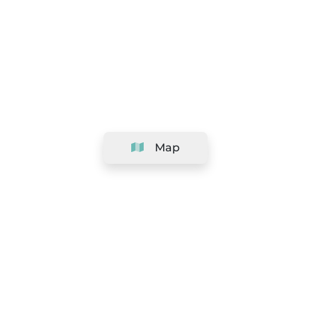
Map
Company
Support
Team
&
Careers
Information for salons