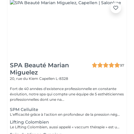
SPA Beauté Marian
97
Miguelez
20, rue du Kiem
Capellen L-8328
Fort de 40 années d'existence professionnelle en constante
évolution, notre spa qui compte une équipe de 5 esthéticiennes
professionnelles dont une na...
SPM Cellulite
L'efficacité grâce à l'action en profondeur de la pression négative. Technique originale du "palper - rouler" Drainage, régénération et raffermissement des tissus du visage, du buste et du corps. Pour tous types de peaux. Traitements spécifiques contre les vergetures, la cellulite et bien d'autres. Maîtriser peau d'orange, culotte de cheval et tissus conjonctif faible grâce au SPM Digital ! Le SPM le multi -talent dont on ne peut plus se passer. Raffermir et regalber la poitrine sans appel à la chirurgie, l'un des nombreux traitements spécifiques.
Lifting Colombien
Le Lifting Colombien, aussi appelé « vaccum thérapie » est une technique non chirurgicale, pratiquée à l'aide de ventouses qui exercent une aspiration pour casser les dépôts de cellulite et de graisse, éliminer les toxines, améliorer le drainage et restaurer l'élasticité de la peau.