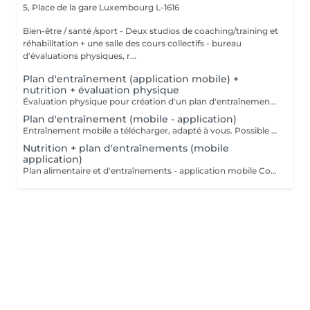
5, Place de la gare
Luxembourg L-1616
Bien-être / santé /sport - Deux studios de coaching/training et
réhabilitation + une salle des cours collectifs - bureau
d'évaluations physiques, r...
Plan d'entraînement (application mobile) +
nutrition + évaluation physique
Évaluation physique pour création d'un plan d'entraînement et alimentaire (application mobile a télécharger) VALABLE 1 MOIS!!! +00352 691 60 25 60 (whatsapp) ou clinic.coach@lilianamendes.eu
Plan d'entraînement (mobile - application)
Entraînement mobile a télécharger, adapté à vous. Possible de faire a la maison ou dans an outre fitness Explications en vidéo de chaque movements de votre Entraînement Tous les coordonnées donnés par téléphone pour réalisation de votre programme d'entraînement personnalisé (questionnaire) VALABLE 1 MOIS !!! CONTACTEZ NOUS +691 60 26 60 ou clinic.coach@lilianamendes.eu
Nutrition + plan d'entraînements (mobile
application)
Plan alimentaire et d'entraînements - application mobile Coordonnées donné par téléphone pour élaboration d'un programme d'alimentation et alimentaire personnalisé (questionnaire) VALABLE POUR 1 MOIS !!! CONTACTEZ NOUS - +352 691 60 25 60 ( whatsapp) ou clinic.coach@lilianamendes.eu