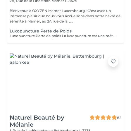
2A, Rue de la Liberation
Mamer L-8425
Bienvenue à OXYZEN Mamer Luxembourg ! C'est avec un
immense plaisir que nous vous accueillons dans notre havre de
sérénité à Mamer, au 2A rue de la L...
Luxopuncture Perte de Poids
Luxopuncture Perte de poids La luxopuncture est une méthode douce et non invasive qui aide à réguler l'appétit, réduire les fringales et rééquilibrer le métabolisme. Idéale pour accompagner une perte de poids progressive, elle agit également sur le stress et les compulsions alimentaires. Chaque séance est adaptée à vos besoins afin de vous accompagner en douceur vers un meilleur équilibre et des résultats durables. Un accompagnement naturel pour retrouver légèreté, équilibre et bien-être au quotidien.
Naturel Beauté by
82
Mélanie
1, Rue de l’indépendance
Bettembourg L-3238