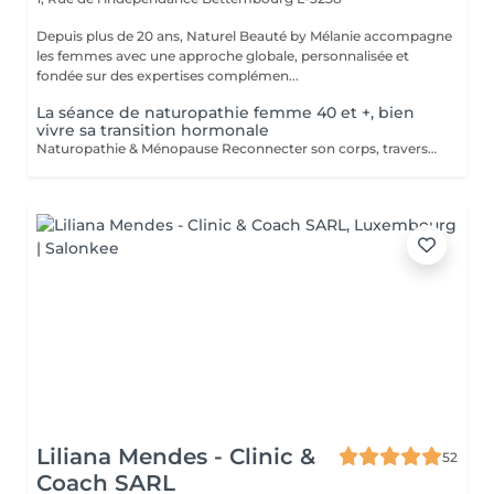
Depuis plus de 20 ans, Naturel Beauté by Mélanie accompagne
les femmes avec une approche globale, personnalisée et
fondée sur des expertises complémen...
La séance de naturopathie femme 40 et +, bien
vivre sa transition hormonale
Naturopathie & Ménopause Reconnecter son corps, traverser en conscience Accompagner le corps, apaiser l'esprit, honorer cette nouvelle étape. La ménopause n'est pas une fin, c'est une transition. Un changement profond, parfois déstabilisant, mais aussi une occasion de renouer avec soi-même, de se recentrer sur ses besoins, son énergie, son rythme. Je vous propose un accompagnement global, doux et naturel, basé sur la naturopathie, l'écoute et des outils de mieux-être adaptés à votre histoire. Un accompagnement global et sur-mesure Chaque femme vit cette période différemment. C'est pourquoi mon accompagnement prend en compte : - Vos symptômes physiques (bouffées de chaleur, prise de poids, troubles du sommeil, sécheresse, fatigue) - Vos émotions (irritabilité, anxiété, perte de repères, tristesse) - Vos besoins profonds (équilibre hormonal, bien-être digestif, gestion du stress, ancrage, acceptation de soi) Mon approche mêle : - Bilan de vitalité naturopathique - Conseils alimentaires doux et respectueux - Soutien par les plantes (phyto, gemmo, huiles essentielles) - Exercices de respiration, relaxation, ancrage - Suggestions de rituels et routines bien-être simples à intégrer au quotidien Une femme ménopausée est une femme puissante Ce n'est pas un déclin, c'est une renaissance, un changement de saison intérieure. Mon rôle est de vous aider à vivre cette étape avec sérénité, clarté et vitalité, en respectant vos besoins, vos rythmes, votre unicité. Offrez-vous un accompagnement bienveillant et naturel. Je vous propose un bilan initial suivi de séances régulières ou ponctuelles, selon votre rythme et vos objectifs. > Contactez-moi pour échanger librement autour de vos besoins ou pour réserver une première rencontre.
Liliana Mendes - Clinic &
52
Coach SARL