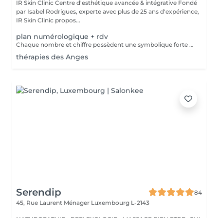
IR Skin Clinic Centre d'esthétique avancée & intégrative Fondé
par Isabel Rodrigues, experte avec plus de 25 ans d'expérience,
IR Skin Clinic propos...
plan numérologique + rdv
Chaque nombre et chiffre possèdent une symbolique forte et connue depuis la nuit des temps. Plusieurs outils sont à votre disposition pour découvrir votre personnalité, votre avenir ou tout simplement trouver des réponses précises à vos questions.
thérapies des Anges
Serendip
84
45, Rue Laurent Ménager
Luxembourg L-2143