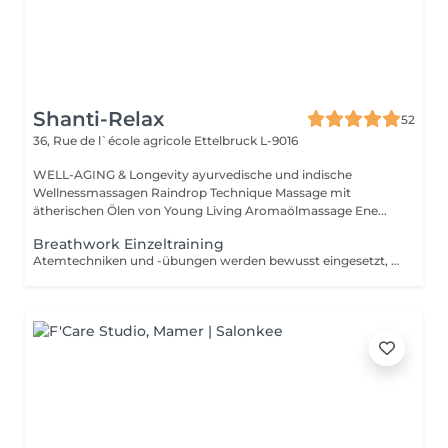
Shanti-Relax
52
36, Rue de l`école agricole
Ettelbruck L-9016
WELL-AGING & Longevity ayurvedische und indische
Wellnessmassagen Raindrop Technique Massage mit
ätherischen Ölen von Young Living Aromaölmassage Ene...
Breathwork Einzeltraining
Atemtechniken und -übungen werden bewusst eingesetzt, um dein Wohlbefinden zu verbessern, Stress abzubauen und ganz nach ayurvedischer Sicht ein Gefühl von erweitertem Bewusstsein zu erlangen (Sattva). Im Einzelsetting oder in der Gruppe erarbeiten wir zusammen dein eigenes Ziel das du erreichen möchtest: Entspannung, dein Energie Niveau steigern, Emotionale Verarbeitung verschiedenster Ereignisse in deinem Leben, die spirituelle Erweiterung, bessere Schlafqualität, ....