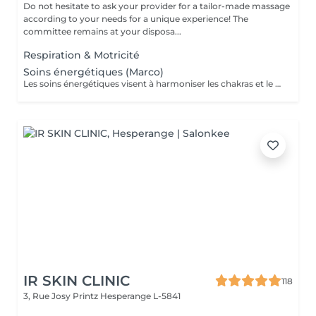
Do not hesitate to ask your provider for a tailor-made massage
according to your needs for a unique experience! The
committee remains at your disposa...
Respiration & Motricité
Soins énergétiques (Marco)
Les soins énergétiques visent à harmoniser les chakras et le flux de l'énergie dans le corps afin de retrouver l'équilibre corps/esprit. RMQ - La personne reste habillée, enlève sa montre et ses chaussures
IR SKIN CLINIC
118
3, Rue Josy Printz
Hesperange L-5841