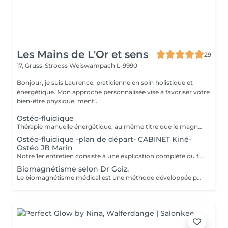
Les Mains de L'Or et sens
29
17, Gruss-Strooss
Weiswampach L-9990
Bonjour, je suis Laurence, praticienne en soin holistique et
énergétique. Mon approche personnalisée vise à favoriser votre
bien-être physique, ment...
Ostéo-fluidique
Thérapie manuelle énergétique, au même titre que le magnétisme, à la différence que celui-ci permet un décodage biologique et permet la libération émotionnelle. L'ostéofluidique permet de travailler directement sur l'énergie des os, articulations, organes, glandes et de tous les systèmes énergétiques du corps, sans aucune manipulation ni cracking. Mon travail consiste à mettre en lumière ces blocages et de les libérer. À la rencontre des maux et mots. - douleurs. - traumas. - blocages physiques et émotionnels. -
Ostéo-fluidique -plan de départ- CABINET Kiné-
Ostéo JB Marin
Notre 1er entretien consiste à une explication complète du fonctionne de l'Ostéofluidique ainsi que de voir notre plan d'action et le nombre de séance à fixer selon votre problématique.
Biomagnétisme selon Dr Goiz.
Le biomagnétisme médical est une méthode développée par le Dr Isaac Goiz Durán, qui utilise des paires d'aimants pour rééquilibrer le pH du corps et soutenir son processus naturel d'auto-régulation. Comment ça fonctionne ? Chaque organe possède une fréquence énergétique spécifique. Lorsqu'un déséquilibre apparaît (stress, émotions, virus, bactéries, champignons), cela modifie localement le pH du corps. En appliquant des aimants sur des points précis, on restaure cet équilibre, ce qui favorise le bon fonctionnement des systèmes internes. Pourquoi consulter ? Le biomagnétisme peut accompagner l'organisme dans de nombreuses situations : fatigue chronique, stress, troubles du sommeil douleurs physiques, troubles digestifs déséquilibres hormonaux ou émotionnels baisse d'énergie, récupération lente Et la science dans tout ça ? Des études en biophysique et en médecine énergétique ont montré que les champs magnétiques peuvent influencer certaines fonctions biologiques, notamment la circulation ionique, la microcirculation et la réponse cellulaire. Le biomagnétisme s'appuie sur ces bases pour proposer une approche douce et complémentaire. Bien que la recherche soit encore en développement, de plus en plus de praticiens et de patients constatent des résultats positifs et durables. Formée par le Dr Enrique de Juin Gonzales de Castejón, élève direct du Dr Goiz, je pratique cette méthode avec précision et bienveillance pour vous accompagner vers un mieux-être global. Une technique naturelle, non invasive et complémentaire, qui agit sur les causes profondes du déséquilibre.