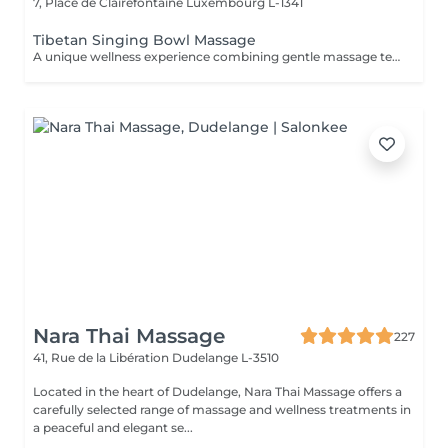
7, Place de Clairefontaine
Luxembourg L-1341
Tibetan Singing Bowl Massage
A unique wellness experience combining gentle massage techniques, aromatic oils, and the soothing sounds of Tibetan singing bowls. The harmonious vibrations and calming tones create a deeply immersive atmosphere, helping you disconnect from daily stress and enjoy a moment of complete tranquility.
Nara Thai Massage
227
41, Rue de la Libération
Dudelange L-3510
Located in the heart of Dudelange, Nara Thai Massage offers a
carefully selected range of massage and wellness treatments in
a peaceful and elegant se...