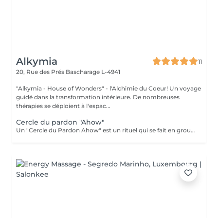
Alkymia
11
20, Rue des Prés
Bascharage L-4941
"Alkymia - House of Wonders" - l'Alchimie du Coeur! Un voyage
guidé dans la transformation intérieure. De nombreuses
thérapies se déploient à l'espac...
Cercle du pardon "Ahow"
Un "Cercle du Pardon Ahow" est un rituel qui se fait en groupe, d'une durée de 3 à 4 hrs ou plus, cela dépend du nombre des participants. Ce Rituel a pour objectif de se débarrasser d'une culpabilité, d'une offense, d'une dette, etc. Le pardon est un processus mental qui vise à éliminer tout ressentiment, colère, rancune ou autre sentiment négatif à l'égard d'une personne en particulier, de vous-même, d'une situation... Étymologiquement, le mot « pardon » vient du latin « perdonare » qui signifie l'action de pardonner, c'est-à-dire d'accepter ou de s'excuser ; pour réparer quelque chose de mal. L'expression AHOW est une belle salutation originaire des tribus autochtones d'Amérique du Nord. AHOW est un mot largement utilisé par les frères du chamanisme. Quand vous dites Ahow, vous contemplez, c'est une manière de vouloir dire "qu'il en soit ainsi", "amen", "je te sens", "je t'honore", "je te respecte", je te "pardonne" ou c'est-à-dire que vous contemplez l'autre "Être". AHOW est une expression de notre meilleure gratitude. Dans la vision du chamanisme, lorsque vous dites AHOW vous agissez comme tout être devrait agir, avec votre âme, avec votre Soi intérieur, votre essence, vous contemplez l'autre. Depuis le début, les autochtones savaient déjà expérimenter et exprimer leur force intérieure par le don du Pardon. Dans ce rituel nous entrerons en contact avec les couches les plus intimes de notre conscient et de notre subconscient, pour reprogrammer les croyances limitantes et les blocages qui nous empêchent de pardonner et d'être pardonnés. Trois leçons seront tirées de ce travail : le pardon de soi, le pardon et l'être pardonné. C'est en se pardonnant à nous-mêmes que nous apprenons le véritable sens du pardon aux autres. Et en nous pardonnant à nous-mêmes et à nos frères, nous permettons aux vibrations de l'amour d'entrer dans notre Être, pour que nous puissions aussi recevoir et comprendre le pardon, qu'il soit celui d'un frère, ou encore le pardon divin.