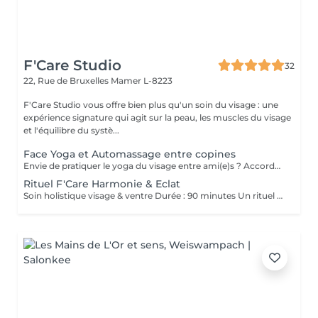
F'Care Studio
32
22, Rue de Bruxelles
Mamer L-8223
F'Care Studio vous offre bien plus qu'un soin du visage : une
expérience signature qui agit sur la peau, les muscles du visage
et l'équilibre du systè...
Face Yoga et Automassage entre copines
Envie de pratiquer le yoga du visage entre ami(e)s ? Accordez-vous un moment de détente et de partage, tout en apprenant les pratiques de Yoga facial et de l'automassage. Des solutions naturelles et efficaces pour tonifier, lisser, restructurer le visage, et raviver l'éclat. Franciane adapte le contenu du cours selon votre tranche d'âge, vos préoccupations et envies. Les cours collectifs sont proposés pour des groupes de 3 à 10 personnes. Prix dégressif à partir de 5 participantes Cours de 60 minutes en présentiel chez F'Care Studio, 22 rue de Bruxelles, L-8223 Mamer (Luxembourg).
Rituel F'Care Harmonie & Eclat
Soin holistique visage & ventre Durée : 90 minutes Un rituel profondément rééquilibrant qui relie le ventre, le visage et le système nerveux pour libérer les tensions accumulées, alléger le corps et révéler l'éclat naturel du visage. Le Rituel F'Care Harmonie & Éclat débute par un massage abdominal inspiré du Chi Nei Tsang, associé à des techniques de drainage et de travail manuel profond visant à relâcher les tensions physiques et émotionnelles logées dans le ventre. Cette première étape favorise une sensation de légèreté, améliore la circulation et invite le corps à un profond lâcher-prise. Le soin se poursuit avec un massage de la nuque, du cuir chevelu et un massage Face Sculpting sur mesure du visage., Les tensions musculaires se relâchent, les traits se défatiguent, les volumes du visage retrouvent davantage d'harmonie et la peau révèle un éclat plus frais et lumineux. Chaque séance est adaptée aux besoins du moment afin d'accompagner le visage et le corps vers un équilibre plus global. Bienfaits du rituel : Libération des tensions abdominales et émotionnelles Sensation de légèreté et de fluidité dans le corps Relâchement des tensions du visage, de la nuque et des trapèzes Drainage et stimulation de la circulation Traits plus détendus et visage plus lumineux Soutien de l'équilibre global du corps et du système nerveux Résultat : Le ventre se relâche, la respiration devient plus fluide, le visage retrouve de la douceur et de l'éclat. Le corps s'allège, l'esprit s'apaise et une sensation profonde d'harmonie intérieure s'installe.