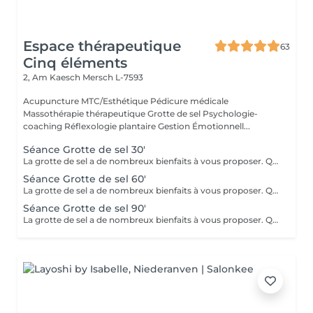
Espace thérapeutique
63
Cinq éléments
2, Am Kaesch
Mersch L-7593
Acupuncture MTC/Esthétique Pédicure médicale
Massothérapie thérapeutique Grotte de sel Psychologie-
coaching Réflexologie plantaire Gestion Émotionnell...
Séance Grotte de sel 30'
La grotte de sel a de nombreux bienfaits à vous proposer. Que ce soit pour un moment de relaxation ou pour soulager des troubles respiratoires, lutter contre les toxines, diminuer l'anxiété, améliorer le sommeil ou l'état de fatigue, ou même bénéficier des bienfaits pour la beauté de la peau et sa reminéralisation ! Transats, plaids, coussins et infusions vous y attendront.
Séance Grotte de sel 60'
La grotte de sel a de nombreux bienfaits à vous proposer. Que ce soit pour un moment de relaxation ou pour soulager des troubles respiratoires, lutter contre les toxines, diminuer l'anxiété, améliorer le sommeil ou l'état de fatigue, ou même bénéficier des bienfaits pour la beauté de la peau et sa reminéralisation ! Transats, plaids, coussins et infusions vous y attendront.
Séance Grotte de sel 90'
La grotte de sel a de nombreux bienfaits à vous proposer. Que ce soit pour un moment de relaxation ou pour soulager des troubles respiratoires, lutter contre les toxines, diminuer l'anxiété, améliorer le sommeil ou l'état de fatigue, ou même bénéficier des bienfaits pour la beauté de la peau et sa reminéralisation ! Transats, plaids, coussins et infusions vous y attendront.