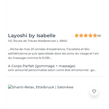
Layoshi by Isabelle
68
141, Route de Trèves
Niederanven L-6940
...Riche de mes 20 années d'expérience, Facialiste et Bio-
esthéticienne je suis spécialisée dans les soins du visage et l'art
du massage comme le KOBI...
A Corps Parfait (gommage + massage)
soin sensoriel personnalisé selon votre état émotionnel : gommage complet du corps au sel rose de l'Himalaya pour une peau douce et satinée + douche + Massage personnalisé