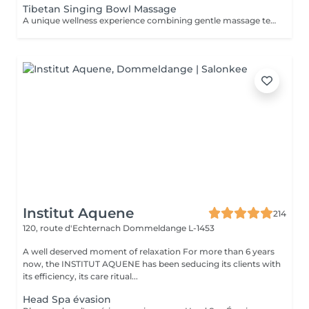
Tibetan Singing Bowl Massage
A unique wellness experience combining gentle massage techniques, aromatic oils, and the soothing sounds of Tibetan singing bowls. The harmonious vibrations and calming tones create a deeply immersive atmosphere, helping you disconnect from daily stress and enjoy a moment of complete tranquility.
Institut Aquene
214
120, route d'Echternach
Dommeldange L-1453
A well deserved moment of relaxation For more than 6 years
now, the INSTITUT AQUENE has been seducing its clients with
its efficiency, its care ritual...
Head Spa évasion