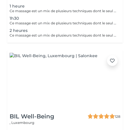
1 heure
Ce massage est un mix de plusieurs techniques dont le seul but est : LE RÉSULTAT Chaque mix est étudié et décidé avec vous, car pour améliorer une conséquence, il faut en trouver la cause. Deep Tissue, Myofascial Release, Trigger Point, Scraping Gua-Sha, Cupping Therapy combinées pour une efficacité maximale !! Douleurs chronique ou passagères, augmentation de performances ou récupération, relaxation physique ou mentale, détoxication, drainage, la combinaison ces techniques offrent des possibilités illimitées.
1h30
Ce massage est un mix de plusieurs techniques dont le seul but est : LE RÉSULTAT Chaque mix est étudié et décidé avec vous, car pour améliorer une conséquence, il faut en trouver la cause. Deep Tissue, Myofascial Release, trigger Point, scarping / Gua-Sha, cupping therapy combinées pour une efficacité maximale !! Douleurs chronique ou passagères, augmentation de performances ou récupération, relaxation physique ou mentale, détoxication, drainage, la combinaison de toutes ces techniques est illimitée.
2 heures
Ce massage est un mix de plusieurs techniques dont le seul but est : LE RÉSULTAT Chaque mix est étudié et décidé avec vous, car pour améliorer une conséquence, il faut en trouver la cause. Deep Tissue, Myofascial Release, trigger Point, scarping / Gua-Sha, cupping therapy combinées pour une efficacité maximale !! Douleurs chronique ou passagères, augmentation de performances ou récupération, relaxation physique ou mentale, détoxication, drainage, la combinaison de toutes ces techniques est illimitée.
BIL Well-Being
128
,
Luxembourg