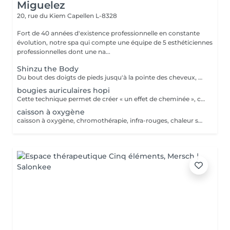
Miguelez
20, rue du Kiem
Capellen L-8328
Fort de 40 années d'existence professionnelle en constante
évolution, notre spa qui compte une équipe de 5 esthéticiennes
professionnelles dont une na...
Shinzu the Body
Du bout des doigts de pieds jusqu'à la pointe des cheveux, ce massage parcourt le corps. Alliant le massage manuel, la baguette Kansa et l'énergétique, ce massage se démarque par son approche en 7 temps, basée sur la libération pour une connexion au coeur de son être et un bien être corps, âme et esprit.
bougies auriculaires hopi
Cette technique permet de créer « un effet de cheminée », c'est-à-dire une aspiration à la base du cône. De cette façon, les impuretés, les dépôts, les excès de cérumen et les résidus présents dans le canal auriculaire sont éliminés. Permet le rétablissement de la tension correcte du tympan, peut résoudre certains cas de sifflement et de bourdonnement, élimine les résidus d'eau accumulés dans l'oreille après un bain, procure à la personne une agréable sensation de relaxation et de détente, elle régule également la pression entre la tête et l'oreille et entre les canaux auditifs.
caisson à oxygène
caisson à oxygène, chromothérapie, infra-rouges, chaleur sèche, chaleur humide matelas vibrant, diffusion d'huiles essentielles et ou vitamines, hydrojet, douche à affusion. séance personnalisable à volonté, avec toutes les technologies ou sans celles qui ne vous conviennent pas. (la coque est légère et soulevable, le bénéficiaire peut en sortir à tout moment en cas de claustrophobie) Taille maximum du bénéficiaire : entre 1,75m et 1,78m