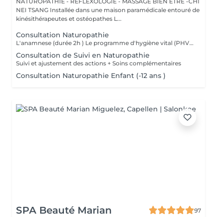
NATUROPATHIE - REFLEXOLOGIE - MASSAGE BIEN ETRE -CHI
NEI TSANG Installée dans une maison paramédicale entouré de
kinésithérapeutes et ostéopathes L...
Consultation Naturopathie
L'anamnese (durée 2h ) Le programme d'hygiène vital (PHV) Je vous remettrai un programme d'hygiène vital, par mail, sous quelques jours , Il est constitué de conseils naturopathiques personnalisés et dédiés pour une prise en charge globale des différents plans de la santé (alimentation, activités physiques, gestion psycho-émotionnel) et pourra être complété selon le cas par des complémentations nutritionnelles. Nous ferons un point par téléphone afin de vous donner plus amples explications sur ces conseils.
Consultation de Suivi en Naturopathie
Suivi et ajustement des actions + Soins complémentaires
Consultation Naturopathie Enfant (-12 ans )
SPA Beauté Marian
97