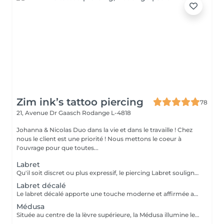
Zim ink’s tattoo piercing
78
21, Avenue Dr Gaasch
Rodange L-4818
Johanna & Nicolas Duo dans la vie et dans le travaille ! Chez
nous le client est une priorité ! Nous mettons le coeur à
l'ouvrage pour que toutes...
Labret
Qu'il soit discret ou plus expressif, le piercing Labret souligne les traits du visage avec finesse. Chaque placement est réalisé pour mettre en valeur votre morphologie. Conseils personnalisés et suivi de cicatrisation Inclus : Bijou de première pose en titane ASTM F-136 + 5€ pour changer la couleur de ton bijou grâce à l'anodisation. Les bijoux de la vitrine sont disponibles en première pause, le prix du bijou est à ajouter à la prestation. Pour toutes demandes d'informations, merci de me contacter. Tout les mineurs doivent être accompagnés d'un tuteur légal ( parents ! ), des justificatifs d'identités seront demandés.
Labret décalé
Le labret décalé apporte une touche moderne et affirmée au visage. Son positionnement asymétrique permet de créer un style unique, tout en respectant l'équilibre naturel de votre morphologie. Conseils personnalisés et suivi de cicatrisation Inclus : Bijou de première pose en titane ASTM F-136 + 5€ pour changer la couleur de ton bijou grâce à l'anodisation. Les bijoux de la vitrine sont disponibles en première pause, le prix du bijou est à ajouter à la prestation. Pour toutes demandes d'informations, merci de me contacter. Tout les mineurs doivent être accompagnés d'un tuteur légal ( parents ! ), des justificatifs d'identités seront demandés.
Médusa
Située au centre de la lèvre supérieure, la Médusa illumine le sourire avec élégance. Son rendu délicat et sophistiqué en fait l'un des piercings les plus raffinés du visage. Conseils personnalisés et suivi de cicatrisation Inclus : Bijou de première pose en titane ASTM F-136 + 5€ pour changer la couleur de ton bijou grâce à l'anodisation. Les bijoux de la vitrine sont disponibles en première pause, le prix du bijou est à ajouter à la prestation. Pour toutes demandes d'informations, merci de me contacter. Tout les mineurs doivent être accompagnés d'un tuteur légal ( parents ! ), des justificatifs d'identités seront demandés.