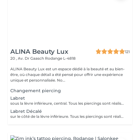
ALINA Beauty Lux
121
20 , Av. Dr Gaasch
Rodange L-4818
ALINA Beauty Lux est un espace dédié à la beauté et au bien-
être, où chaque détail a été pensé pour offrir une expérience
unique et personnalisée. No...
Changement piercing
Labret
sous la lèvre inférieure, central. Tous les piercings sont réalisés dans le respect strict des normes d'hygiène, de sécurité et de la législation luxembourgeoise. Le matériel est stérilisé en autoclave, les gants et instruments sont à usage unique, et les bijoux utilisés sont en titane chirurgical hypoallergénique, conforme aux normes européennes. Chaque prestation comprend : *la désinfection complète de la zone, *la pose professionnelle, *les conseils personnalisés de soins et cicatrisation. Âge minimum Règlement au Luxembourg : Le piercing est autorisé à partir de 16 ans. Entre 16 et 18 ans, le client doit être accompagné d'un parent ou tuteur légal pour signer une autorisation écrite avant la séance. Aucun piercing n'est effectué en dessous de 16 ans, sans exception. Avant la séance : Ne pas consommer d'alcool, de caféine ni de médicaments fluidifiant le sang (aspirine, ibuprofène, etc.) pendant 24 h. Avoir bien mangé et dormi avant la séance. La peau doit être propre, sans maquillage ni crème. Après la séance : Ne pas toucher le piercing avec les mains sales. Nettoyer la zone 2 fois par jour avec une solution saline stérile. Éviter piscine, sauna, mer, maquillage ou parfum pendant 10 à 15 jours. Ne jamais tourner ni retirer le bijou avant la cicatrisation complète. Contre-indications : Grossesse, allaitement, diabète non stabilisé. Maladies de la peau ou infections locales. Traitements anticoagulants, immunosuppresseurs ou antibiotiques en cours. Allergies connues aux métaux.
Labret Décalé
sur le côté de la lèvre inférieure. Tous les piercings sont réalisés dans le respect strict des normes d'hygiène, de sécurité et de la législation luxembourgeoise. Le matériel est stérilisé en autoclave, les gants et instruments sont à usage unique, et les bijoux utilisés sont en titane chirurgical hypoallergénique, conforme aux normes européennes. Chaque prestation comprend : *la désinfection complète de la zone, *la pose professionnelle, *les conseils personnalisés de soins et cicatrisation. Âge minimum Règlement au Luxembourg : Le piercing est autorisé à partir de 16 ans. Entre 16 et 18 ans, le client doit être accompagné d'un parent ou tuteur légal pour signer une autorisation écrite avant la séance. Aucun piercing n'est effectué en dessous de 16 ans, sans exception. Avant la séance : Ne pas consommer d'alcool, de caféine ni de médicaments fluidifiant le sang (aspirine, ibuprofène, etc.) pendant 24 h. Avoir bien mangé et dormi avant la séance. La peau doit être propre, sans maquillage ni crème. Après la séance : Ne pas toucher le piercing avec les mains sales. Nettoyer la zone 2 fois par jour avec une solution saline stérile. Éviter piscine, sauna, mer, maquillage ou parfum pendant 10 à 15 jours. Ne jamais tourner ni retirer le bijou avant la cicatrisation complète. Contre-indications : Grossesse, allaitement, diabète non stabilisé. Maladies de la peau ou infections locales. Traitements anticoagulants, immunosuppresseurs ou antibiotiques en cours. Allergies connues aux métaux.