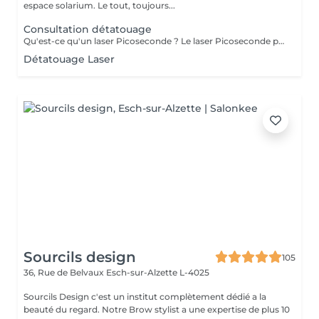
espace solarium. Le tout, toujours...
Consultation détatouage
Qu'est-ce qu'un laser Picoseconde ? Le laser Picoseconde permet de délivrer une impulsion lumineuse de l'ordre de 300 picoseconde. Cette brièveté d'impulsion induit une onde de choc capable de fragmenter les pigments du tatouage. Le détatouage était jusqu'à présent réalisé avec des lasers dits «Q Switched» avec une durée d'impulsion de l'ordre de la nanoseconde, beaucoup moins efficace. - Efficace sur les tatouages noirs et de couleurs - Traitement corps, visage et maquillage permanant. - Le détatouage par laser ne laisse pas de cicatrices après le traitement ; - Les séances sont espacées de 30 à 40 jours (au lieu de 2 mois ou plus avec un laser «Q Switched») ; Il est impossible de prédire avec précision le nombre de séances nécessaires. En effet, tout dépend des facteurs sur lesquels nous n'avons aucune information avant de commencer le traitement (qualité et profondeur de l'encre, présence ou non de métaux dans les pigments)
Détatouage Laser
Sourcils design
105
36, Rue de Belvaux
Esch-sur-Alzette L-4025
Sourcils Design c'est un institut complètement dédié a la
beauté du regard. Notre Brow stylist a une expertise de plus 10