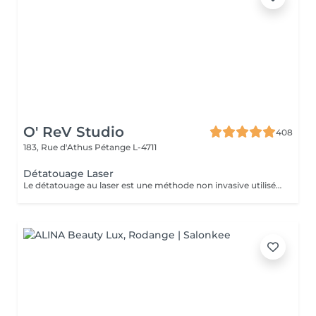
O' ReV Studio
408
183, Rue d'Athus
Pétange L-4711
Détatouage Laser
Le détatouage au laser est une méthode non invasive utilisée pour enlever un tatouage de la peau en utilisant un laser. Ce processus est très populaire, car il permet de supprimer les tatouages de manière efficace tout en minimisant les risques de cicatrices. Le principe repose sur l'utilisation d e faisceaux lumineux qui fragmentent les pigments du tatouage.