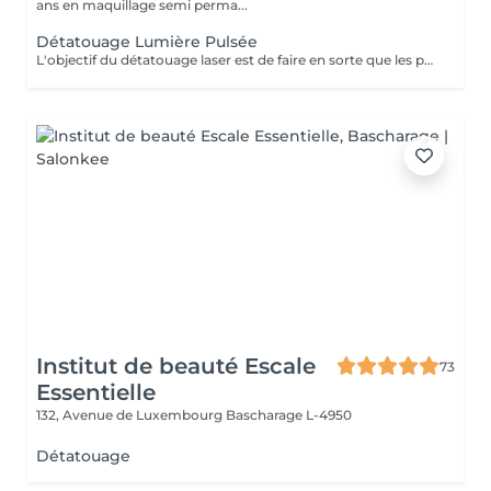
ans en maquillage semi perma...
Détatouage Lumière Pulsée
L'objectif du détatouage laser est de faire en sorte que les particules d'encre soient digérables par l'organisme. Ainsi le faisceau d'énergie du laser vise le pigment et permet de le faire éclater. Il va ensuite être éliminé par les globules blancs. La quantité de séances dépendra du type d'encre, de la peau et de la technique utilisée par le professionnel qui a réalisé votre tatouage des sourcils. seulement un mois apres la première séance la praticienne pourra déterminer le numéro de séances nécessaires, dans. certaines cas une seule séance suffit comme dans certains outres nous pouvons besoin de trois ou plus. Les poils peuvent temporairement devenir blancs "en raison de l'élimination des pigments" explique l'experte. Cette décoloration est courante et temporaire (en quelques jours seulement, les sourcils retrouvent leur couleur d'origine).
Institut de beauté Escale
73
Essentielle
132, Avenue de Luxembourg
Bascharage L-4950
Détatouage