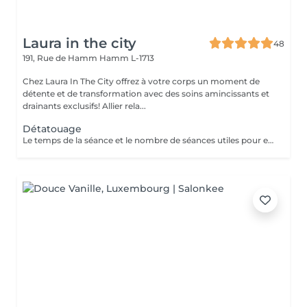
Laura in the city
48
191, Rue de Hamm
Hamm L-1713
Chez Laura In The City offrez à votre corps un moment de
détente et de transformation avec des soins amincissants et
drainants exclusifs! Allier rela...
Détatouage
Le temps de la séance et le nombre de séances utiles pour enlever le tatouage sont variables Le détatouage laser est une technique efficace qui fragmente les pigments d'encre sous la peau à l'aide de faisceaux de lumière, permettant ainsi au système immunitaire de les éliminer progressivement. Le processus nécessite généralement plusieurs séances, et son efficacité dépend de divers facteurs. Comment ça marche ? Le laser cible les particules d'encre et les chauffe pour les fragmenter en morceaux plus petits. Ces fragments sont ensuite naturellement évacués par le corps. Différents types de lasers, tels que le laser Picosure ou le laser Q-Switched, sont utilisés pour traiter efficacement différentes couleurs et profondeurs d'encre. Ce qu'il faut savoir Nombre de séances Le nombre de séances varie considérablement. Un tatouage amateur peut nécessiter 3 à 5 séances, tandis qu'un tatouage professionnel peut en exiger 4 à 12, voire plus, pour une disparition complète. Résultats progressifs L'éclaircissement de l'encre est visible après chaque séance, mais le tatouage complet s'estompe progressivement au fil du temps.