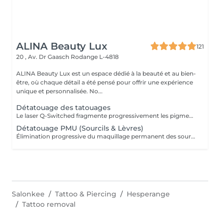
ALINA Beauty Lux
121
20 , Av. Dr Gaasch
Rodange L-4818
ALINA Beauty Lux est un espace dédié à la beauté et au bien-
être, où chaque détail a été pensé pour offrir une expérience
unique et personnalisée. No...
Détatouage des tatouages
Le laser Q-Switched fragmente progressivement les pigments du tatouage afin que l'organisme les élimine naturellement. Tatouages noirs Tatouages rouges Tatouages bleus Certains pigments colorés (selon leur composition) En moyenne 4 à 10 séances, espacées de 6 à 8 semaines, sont nécessaires. À LIRE AVANT VOTRE SÉANCE Évitez toute exposition au soleil et aux UV pendant les 2 semaines avant et après la séance. Informez-nous si vous prenez un traitement photosensibilisant. Traitement contre-indiqué pendant la grossesse. Le traitement ne peut pas être réalisé sur une peau infectée, brûlée ou présentant une plaie. Ne pas appliquer de rétinol, d'acides exfoliants ou de produits irritants sur la zone avant et après le traitement. Respectez un délai minimum de 6 à 8 semaines entre chaque séance.
Détatouage PMU (Sourcils & Lèvres)
Élimination progressive du maquillage permanent des sourcils et des lèvres à l'aide d'un laser Q-Switched. Le nombre de séances dépend de: la couleur du pigment la profondeur d'implantation l'ancienneté du maquillage permanent la réaction individuelle de la peau 17 En moyenne 3 à 8 séances, espacées de 6 à 8 semaines, sont nécessaires. À LIRE AVANT VOTRE SÉANCE Évitez toute exposition au soleil et aux UV pendant les 2 semaines avant et après la séance. Informez-nous si vous prenez un traitement photosensibilisant. Traitement contre-indiqué pendant la grossesse. Le traitement ne peut pas être réalisé sur une peau infectée, brûlée ou présentant une plaie. Ne pas appliquer de rétinol, d'acides exfoliants ou de produits irritants sur la zone avant et après le traitement. Respectez un délai minimum de 6 à 8 semaines entre chaque séance.
Salonkee
Tattoo & Piercing
Hesperange
Tattoo removal