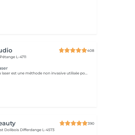
udio
408
Pétange L-4711
aser
Le détatouage au laser est une méthode non invasive utilisée pour enlever un tatouage de la peau en utilisant un laser. Ce processus est très populaire, car il permet de supprimer les tatouages de manière efficace tout en minimisant les risques de cicatrices. Le principe repose sur l'utilisation d e faisceaux lumineux qui fragmentent les pigments du tatouage.
eauty
390
st Dolibois
Differdange L-4573