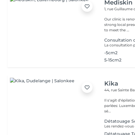
Mediskin
1, rue Guillaume
Our clinic is ren
strong local pre
to meet the ...
Consultation
-5cm2
5-15cm2
Kika
44, rue Sainte B
Il s'agit d'épilation à laser!! Pas d'épilation 
parlées: Luxembourge
sé...
Détatouage So
Détatouage Ta