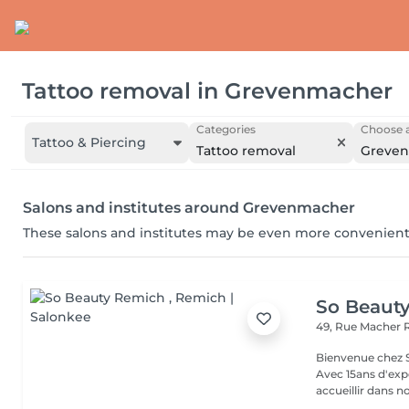
Tattoo removal
in
Grevenmacher
Categories
Choose a
Tattoo & Piercing
Tattoo removal
Greve
Salons and institutes around Grevenmacher
These salons and institutes may be even more convenient
So Beaut
49, Rue Macher
Bienvenue chez SO BEAUTY L'Excelle
Avec 15ans d'exp
accueillir dans no