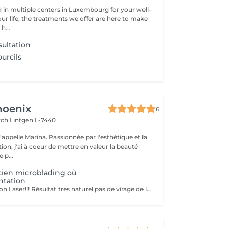
d in multiple centers in Luxembourg for your well-
ur life; the treatments we offer are here to make
h...
ultation
urcils
hoenix
6
irch
Lintgen L-7440
n, j'ai à coeur de mettre en valeur la beauté
 p...
ien microblading où
tation
Soft remouver Non Laser!!! Résultat tres naturel,pas de virage de la couleur,diagnostique avant le traitement