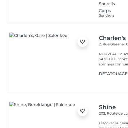
Sourcils
Corps
Sur devis
Charlen's
2, Rue Glesener
G
NOUVEAU : ouver
SAMEDI L'incontournable institut de beauté à Luxembourg. Nous
sommes connues 
DÉTATOUAGE 
Shine
202, Route de 
Discover our beauty