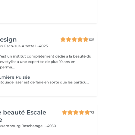
design
105
aux
Esch-sur-Alzette L-4025
c'est un institut complètement dédié a la beauté du
w stylist a une expertise de plus 10 ans en
perma...
umière Pulsée
L'objectif du détatouage laser est de faire en sorte que les particules d'encre soient digérables par l'organisme. Ainsi le faisceau d'énergie du laser vise le pigment et permet de le faire éclater. Il va ensuite être éliminé par les globules blancs. La quantité de séances dépendra du type d'encre, de la peau et de la technique utilisée par le professionnel qui a réalisé votre tatouage des sourcils. seulement un mois apres la première séance la praticienne pourra déterminer le numéro de séances nécessaires, dans. certaines cas une seule séance suffit comme dans certains outres nous pouvons besoin de trois ou plus. Les poils peuvent temporairement devenir blancs "en raison de l'élimination des pigments" explique l'experte. Cette décoloration est courante et temporaire (en quelques jours seulement, les sourcils retrouvent leur couleur d'origine).
de beauté Escale
73
e
 Luxembourg
Bascharage L-4950