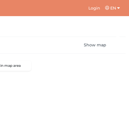
Login
EN
Show map
 in map area