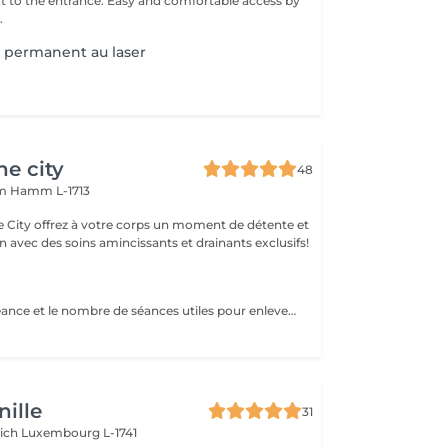
xt to the entrance. Easy and comfortable access by
.
 permanent au laser
he city
48
mm
Hamm L-1713
e City offrez à votre corps un moment de détente et
 avec des soins amincissants et drainants exclusifs!
Le temps de la séance et le nombre de séances utiles pour enlever le tatouage sont variables Le détatouage laser est une technique efficace qui fragmente les pigments d'encre sous la peau à l'aide de faisceaux de lumière, permettant ainsi au système immunitaire de les éliminer progressivement. Le processus nécessite généralement plusieurs séances, et son efficacité dépend de divers facteurs. Comment ça marche ? Le laser cible les particules d'encre et les chauffe pour les fragmenter en morceaux plus petits. Ces fragments sont ensuite naturellement évacués par le corps. Différents types de lasers, tels que le laser Picosure ou le laser Q-Switched, sont utilisés pour traiter efficacement différentes couleurs et profondeurs d'encre. Ce qu'il faut savoir Nombre de séances Le nombre de séances varie considérablement. Un tatouage amateur peut nécessiter 3 à 5 séances, tandis qu'un tatouage professionnel peut en exiger 4 à 12, voire plus, pour une disparition complète. Résultats progressifs L'éclaircissement de l'encre est visible après chaque séance, mais le tatouage complet s'estompe progressivement au fil du temps.
ille
31
rich
Luxembourg L-1741