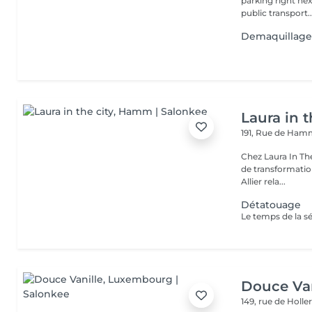
parking right ne
public transport..
Demaquillage
Laura in t
191, Rue de Ha
Chez Laura In Th
de transformation
Allier rela...
Détatouage
Douce Van
149, rue de Holle