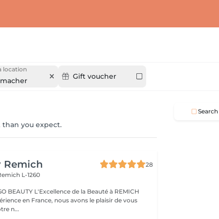
 location
Gift voucher
nmacher
Search
 than you expect.
y Remich
28
Remich L-1260
nce de la Beauté à REMICH
érience en France, nous avons le plaisir de vous
tre n...