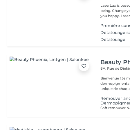
LaserLux is base
being. Change yo
you happy. Laser 
Première cons
Détatouage so
Détatouage
Beauty P
8A, Rue de Diek
Bienvenue ! Je m'appelle Marina. Passionnée par l'esthétique et la
dermopigmentatio
unique de chaque
Remouver anc
Dermopigmen