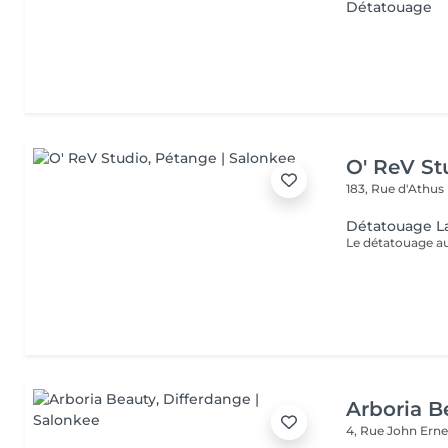
Détatouage
O' ReV St
183, Rue d'Athus
Détatouage L
Arboria B
4, Rue John Erne