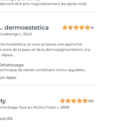
Les rendez-vous devront être pris majoritairement les après-midis. Les rendez-vous se feront donc par appel téléphonique ou sms Merci
 dermoestetica
19
Dudelange L-3543
rmoestetica, je vous propose une approche
s soins de la peau et de la dermopigmentation, à la
 répara...
 Détatouage
Détatouage par technique de retrait combinant micro-aiguilletage et solution spécifique, adaptée aux pigments difficiles à traiter au laser . La consultation est requise.
on-laser
ty
168
(2ème étage, face au McDo)
Foetz L-3898
urcils