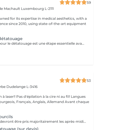
59
 de Machault
Luxembourg L-2111
owned for its expertise in medical aesthetics, with a
sence since 2010, using state-of-the-art equipment
 détatouage
La consultation pour le détatouage est une étape essentielle avant le traitement. Elle permet d'évaluer la taille, les couleurs et la profondeur du tatouage, ainsi que le type de peau du patient. Le professionnel explique le déroulement du traitement, le nombre de séances nécessaires et les éventuels effets secondaires. C'est aussi le moment pour poser toutes vos questions et discuter des attentes en termes de résultats
53
arbe
Dudelange L-3416
à la cire ni au fil! Langues
ois, Français, Anglais, Allemand Avant chaque
urcils
Les rendez-vous devront être pris majoritairement les après-midis. Les rendez-vous se feront donc par appel téléphonique ou sms Merci
touage (sur devis)