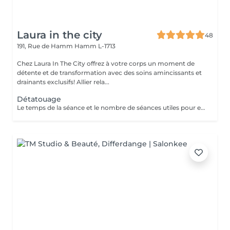
Laura in the city
48
191, Rue de Hamm
Hamm L-1713
Chez Laura In The City offrez à votre corps un moment de
détente et de transformation avec des soins amincissants et
drainants exclusifs! Allier rela...
Détatouage
Le temps de la séance et le nombre de séances utiles pour enlever le tatouage sont variables Le détatouage laser est une technique efficace qui fragmente les pigments d'encre sous la peau à l'aide de faisceaux de lumière, permettant ainsi au système immunitaire de les éliminer progressivement. Le processus nécessite généralement plusieurs séances, et son efficacité dépend de divers facteurs. Comment ça marche ? Le laser cible les particules d'encre et les chauffe pour les fragmenter en morceaux plus petits. Ces fragments sont ensuite naturellement évacués par le corps. Différents types de lasers, tels que le laser Picosure ou le laser Q-Switched, sont utilisés pour traiter efficacement différentes couleurs et profondeurs d'encre. Ce qu'il faut savoir Nombre de séances Le nombre de séances varie considérablement. Un tatouage amateur peut nécessiter 3 à 5 séances, tandis qu'un tatouage professionnel peut en exiger 4 à 12, voire plus, pour une disparition complète. Résultats progressifs L'éclaircissement de l'encre est visible après chaque séance, mais le tatouage complet s'estompe progressivement au fil du temps.