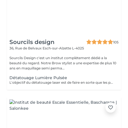
Sourcils design
105
36, Rue de Belvaux
Esch-sur-Alzette L-4025
Sourcils Design c'est un institut complètement dédié a la
beauté du regard. Notre Brow stylist a une expertise de plus 10
ans en maquillage semi perma...
Détatouage Lumière Pulsée
L'objectif du détatouage laser est de faire en sorte que les particules d'encre soient digérables par l'organisme. Ainsi le faisceau d'énergie du laser vise le pigment et permet de le faire éclater. Il va ensuite être éliminé par les globules blancs. La quantité de séances dépendra du type d'encre, de la peau et de la technique utilisée par le professionnel qui a réalisé votre tatouage des sourcils. seulement un mois apres la première séance la praticienne pourra déterminer le numéro de séances nécessaires, dans. certaines cas une seule séance suffit comme dans certains outres nous pouvons besoin de trois ou plus. Les poils peuvent temporairement devenir blancs "en raison de l'élimination des pigments" explique l'experte. Cette décoloration est courante et temporaire (en quelques jours seulement, les sourcils retrouvent leur couleur d'origine).