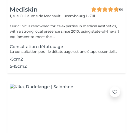
Mediskin
59
1, rue Guillaume de Machault
Luxembourg L-2111
Our clinic is renowned for its expertise in medical aesthetics,
with a strong local presence since 2010, using state-of-the-art
equipment to meet the ...
Consultation détatouage
La consultation pour le détatouage est une étape essentielle avant le traitement. Elle permet d'évaluer la taille, les couleurs et la profondeur du tatouage, ainsi que le type de peau du patient. Le professionnel explique le déroulement du traitement, le nombre de séances nécessaires et les éventuels effets secondaires. C'est aussi le moment pour poser toutes vos questions et discuter des attentes en termes de résultats
-5cm2
5-15cm2