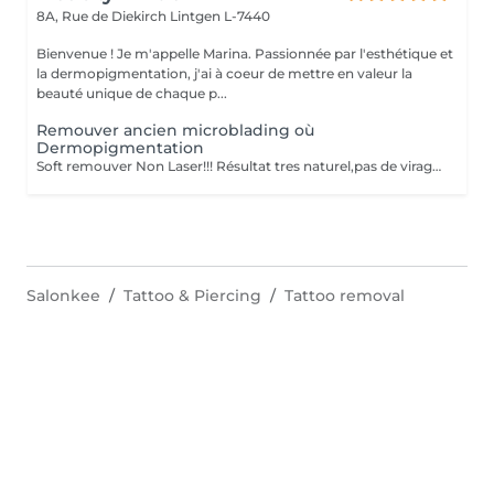
8A, Rue de Diekirch
Lintgen L-7440
Bienvenue ! Je m'appelle Marina. Passionnée par l'esthétique et
la dermopigmentation, j'ai à coeur de mettre en valeur la
beauté unique de chaque p...
Remouver ancien microblading où
Dermopigmentation
Soft remouver Non Laser!!! Résultat tres naturel,pas de virage de la couleur,diagnostique avant le traitement
Salonkee
Tattoo & Piercing
Tattoo removal