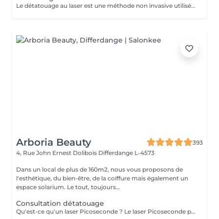
Le détatouage au laser est une méthode non invasive utilisée pour enlever un tatouage de la peau en utilisant un laser. Ce processus est très populaire, car il permet de supprimer les tatouages de manière efficace tout en minimisant les risques de cicatrices. Le principe repose sur l'utilisation d e faisceaux lumineux qui fragmentent les pigments du tatouage.
Arboria Beauty
393
4, Rue John Ernest Dolibois
Differdange L-4573
Dans un local de plus de 160m2, nous vous proposons de
l'esthétique, du bien-être, de la coiffure mais également un
espace solarium. Le tout, toujours...
Consultation détatouage
Qu'est-ce qu'un laser Picoseconde ? Le laser Picoseconde permet de délivrer une impulsion lumineuse de l'ordre de 300 picoseconde. Cette brièveté d'impulsion induit une onde de choc capable de fragmenter les pigments du tatouage. Le détatouage était jusqu'à présent réalisé avec des lasers dits «Q Switched» avec une durée d'impulsion de l'ordre de la nanoseconde, beaucoup moins efficace. - Efficace sur les tatouages noirs et de couleurs - Traitement corps, visage et maquillage permanant. - Le détatouage par laser ne laisse pas de cicatrices après le traitement ; - Les séances sont espacées de 30 à 40 jours (au lieu de 2 mois ou plus avec un laser «Q Switched») ; Il est impossible de prédire avec précision le nombre de séances nécessaires. En effet, tout dépend des facteurs sur lesquels nous n'avons aucune information avant de commencer le traitement (qualité et profondeur de l'encre, présence ou non de métaux dans les pigments)