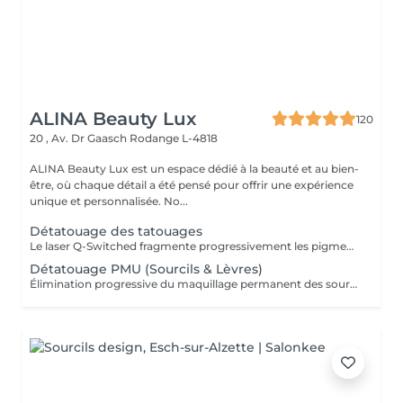
ALINA Beauty Lux
120
20 , Av. Dr Gaasch
Rodange L-4818
ALINA Beauty Lux est un espace dédié à la beauté et au bien-
être, où chaque détail a été pensé pour offrir une expérience
unique et personnalisée. No...
Détatouage des tatouages
Le laser Q-Switched fragmente progressivement les pigments du tatouage afin que l'organisme les élimine naturellement. Tatouages noirs Tatouages rouges Tatouages bleus Certains pigments colorés (selon leur composition) En moyenne 4 à 10 séances, espacées de 6 à 8 semaines, sont nécessaires. À LIRE AVANT VOTRE SÉANCE Évitez toute exposition au soleil et aux UV pendant les 2 semaines avant et après la séance. Informez-nous si vous prenez un traitement photosensibilisant. Traitement contre-indiqué pendant la grossesse. Le traitement ne peut pas être réalisé sur une peau infectée, brûlée ou présentant une plaie. Ne pas appliquer de rétinol, d'acides exfoliants ou de produits irritants sur la zone avant et après le traitement. Respectez un délai minimum de 6 à 8 semaines entre chaque séance.
Détatouage PMU (Sourcils & Lèvres)
Élimination progressive du maquillage permanent des sourcils et des lèvres à l'aide d'un laser Q-Switched. Le nombre de séances dépend de: la couleur du pigment la profondeur d'implantation l'ancienneté du maquillage permanent la réaction individuelle de la peau 17 En moyenne 3 à 8 séances, espacées de 6 à 8 semaines, sont nécessaires. À LIRE AVANT VOTRE SÉANCE Évitez toute exposition au soleil et aux UV pendant les 2 semaines avant et après la séance. Informez-nous si vous prenez un traitement photosensibilisant. Traitement contre-indiqué pendant la grossesse. Le traitement ne peut pas être réalisé sur une peau infectée, brûlée ou présentant une plaie. Ne pas appliquer de rétinol, d'acides exfoliants ou de produits irritants sur la zone avant et après le traitement. Respectez un délai minimum de 6 à 8 semaines entre chaque séance.