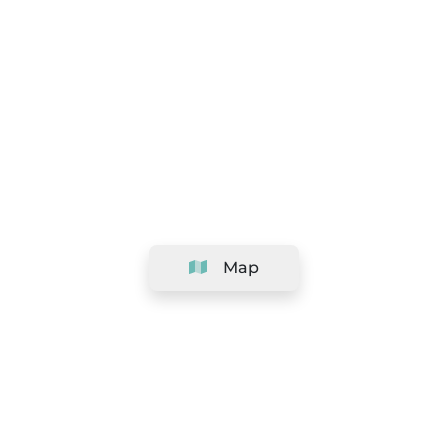
Map
Company
Support