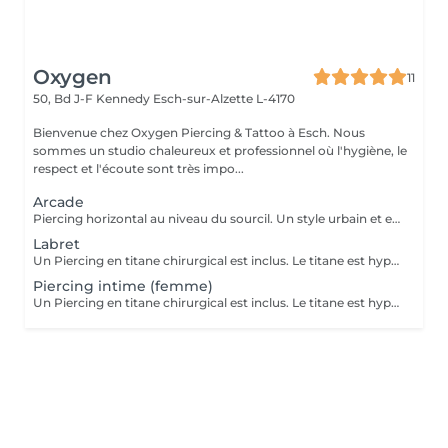
Oxygen
11
50, Bd J-F Kennedy
Esch-sur-Alzette L-4170
Bienvenue chez Oxygen Piercing & Tattoo à Esch. Nous
sommes un studio chaleureux et professionnel où l'hygiène, le
respect et l'écoute sont très impo...
Arcade
Piercing horizontal au niveau du sourcil. Un style urbain et expressif, réalisé avec un bijou courbé en titane. Pose précise adaptée à ta morphologie. Si tu souhaites te faire percer mais que tu as peur des aiguilles ou que tu souffres d'anxiété (stress, blocage), nous te demandons de bien vouloir réserver le service intitulé: <<NOM DU PIERCING (Phobie des aiguilles)>> Ce service ne côute pas plus cher. Il est simplement prévu pour des raisons d'organisation, afin que tout le monde soit à l'aise et bien accueilli(e).
Labret
Un Piercing en titane chirurgical est inclus. Le titane est hypoallergénique, léger et idéal pour les premières phases de cicatrisation. Si tu souhaite te faire percer mais que tu as peur des aiguilles ou que tu souffres d'anxiété (stress, blocage), nous te demandons de bien vouloir réserver le service intitulé: <<NOM DU PIERCING (Phobie des aiguilles)>> Ce service ne côute pas plus cher. Il est simplement prévu pour des raisons d'organisation, afin que tout le monde soit à l'aise et bien accueilli(e).
Piercing intime (femme)
Un Piercing en titane chirurgical est inclus. Le titane est hypoallergénique, léger et idéal pour les premières phases de cicatrisation. Si tu souhaites te faire percer mais que tu as peur des aiguilles ou que tu souffres d'anxiété (stress, blocage), nous te demandons de bien vouloir réserver le service intitulé: <<NOM DU PIERCING (Phobie des aiguilles)>> Ce service ne côute pas plus cher. Il est simplement prévu pour des raisons d'organisation, afin que tout le monde soit à l'aise et bien accueilli(e).