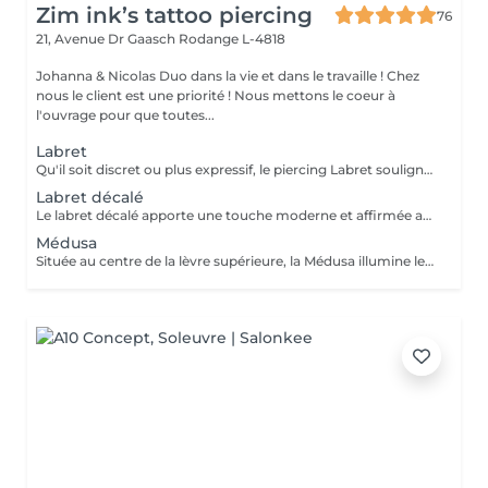
Zim ink’s tattoo piercing
76
21, Avenue Dr Gaasch
Rodange L-4818
Johanna & Nicolas Duo dans la vie et dans le travaille ! Chez
nous le client est une priorité ! Nous mettons le coeur à
l'ouvrage pour que toutes...
Labret
Qu'il soit discret ou plus expressif, le piercing Labret souligne les traits du visage avec finesse. Chaque placement est réalisé pour mettre en valeur votre morphologie. Conseils personnalisés et suivi de cicatrisation Inclus : Bijou de première pose en titane ASTM F-136 + 5€ pour changer la couleur de ton bijou grâce à l'anodisation. Les bijoux de la vitrine sont disponibles en première pause, le prix du bijou est à ajouter à la prestation. Pour toutes demandes d'informations, merci de me contacter. Tout les mineurs doivent être accompagnés d'un tuteur légal ( parents ! ), des justificatifs d'identités seront demandés.
Labret décalé
Le labret décalé apporte une touche moderne et affirmée au visage. Son positionnement asymétrique permet de créer un style unique, tout en respectant l'équilibre naturel de votre morphologie. Conseils personnalisés et suivi de cicatrisation Inclus : Bijou de première pose en titane ASTM F-136 + 5€ pour changer la couleur de ton bijou grâce à l'anodisation. Les bijoux de la vitrine sont disponibles en première pause, le prix du bijou est à ajouter à la prestation. Pour toutes demandes d'informations, merci de me contacter. Tout les mineurs doivent être accompagnés d'un tuteur légal ( parents ! ), des justificatifs d'identités seront demandés.
Médusa
Située au centre de la lèvre supérieure, la Médusa illumine le sourire avec élégance. Son rendu délicat et sophistiqué en fait l'un des piercings les plus raffinés du visage. Conseils personnalisés et suivi de cicatrisation Inclus : Bijou de première pose en titane ASTM F-136 + 5€ pour changer la couleur de ton bijou grâce à l'anodisation. Les bijoux de la vitrine sont disponibles en première pause, le prix du bijou est à ajouter à la prestation. Pour toutes demandes d'informations, merci de me contacter. Tout les mineurs doivent être accompagnés d'un tuteur légal ( parents ! ), des justificatifs d'identités seront demandés.