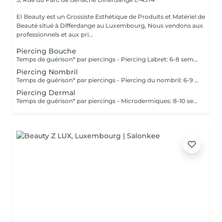
EI Beauty est un Grossiste Esthétique de Produits et Matériel de
Beauté situé à Differdange au Luxembourg, Nous vendons aux
professionnels et aux pri...
Piercing Bouche
Temps de guérison* par piercings - Piercing Labret: 6-8 semaines - Piercing des lèvres / côté: 6-8 semaines - Piercing de la lèvre supérieure: 2-3 mois - Piercing de la langue: 4-8 semaines *Notez également qu'il est indispensable de réaliser les soins quotidiennement pour que la cicatrisation se fasse dans les meilleures conditions. *La guérison est différente d'une personne à l'autre **Si vous êtes mineur, l'autorisation parentale est obligatoire.
Piercing Nombril
Temps de guérison* par piercings - Piercing du nombril: 6-9 mois *Notez également qu'il est indispensable de réaliser les soins quotidiennement pour que la cicatrisation se fasse dans les meilleures conditions. *La guérison est différente d'une personne à l'autre **Si vous êtes mineur, l'autorisation parentale est obligatoire.
Piercing Dermal
Temps de guérison* par piercings - Microdermiques: 8-10 semaines *Notez également qu'il est indispensable de réaliser les soins quotidiennement pour que la cicatrisation se fasse dans les meilleures conditions. *La guérison est différente d'une personne à l'autre **Si vous êtes mineur, l'autorisation parentale est obligatoire.