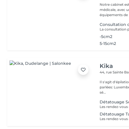
Notre cabinet es
médicale, avec un
équipements de p
Consultation
-5cm2
5-15cm2
Kika
44, rue Sainte B
Il s'agit d'épilation à laser!! Pas d'épilation 
parlées: Luxembourge
sé...
Détatouage So
Détatouage Ta