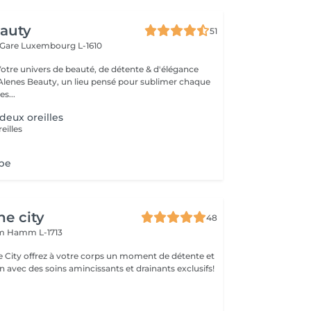
eauty
51
 Gare
Luxembourg L-1610
Votre univers de beauté, de détente & d'élégance
lenes Beauty, un lieu pensé pour sublimer chaque
s...
deux oreilles
eilles
obe
he city
48
mm
Hamm L-1713
e City offrez à votre corps un moment de détente et
 avec des soins amincissants et drainants exclusifs!