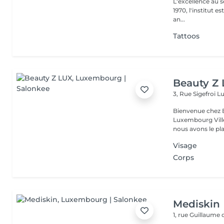
L'excellence au service de la bea
1970, l'institut e
an...
Tattoos
Beauty Z
3, Rue Sigefroi
L
Bienvenue chez 
Luxembourg Villé Avec 20 ans d'expérience en Russie et en Fr
nous avons le plai
Visage
Corps
Mediskin
1, rue Guillaume