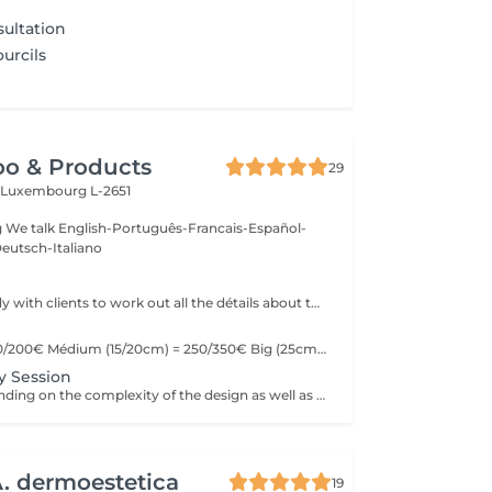
ultation
urcils
oo & Products
29
c
Luxembourg L-2651
g We talk English-Português-Francais-Español-
eutsch-Italiano
We offer the study with clients to work out all the détails about their tattoo.
Little (10cm) = 150/200€ Médium (15/20cm) = 250/350€ Big (25cm/+) = start at 400€ Custom quotes per project! The prices vary depending on the complexity of the design as well as the área to be tattoed!
y Session
Prices vary depending on the complexity of the design as well as the área to be tattoed.
 dermoestetica
19