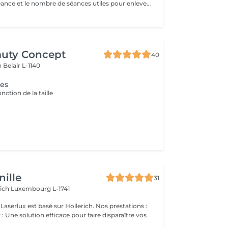
Le temps de la séance et le nombre de séances utiles pour enlever le tatouage sont variables Le détatouage laser est une technique efficace qui fragmente les pigments d'encre sous la peau à l'aide de faisceaux de lumière, permettant ainsi au système immunitaire de les éliminer progressivement. Le processus nécessite généralement plusieurs séances, et son efficacité dépend de divers facteurs. Comment ça marche ? Le laser cible les particules d'encre et les chauffe pour les fragmenter en morceaux plus petits. Ces fragments sont ensuite naturellement évacués par le corps. Différents types de lasers, tels que le laser Picosure ou le laser Q-Switched, sont utilisés pour traiter efficacement différentes couleurs et profondeurs d'encre. Ce qu'il faut savoir Nombre de séances Le nombre de séances varie considérablement. Un tatouage amateur peut nécessiter 3 à 5 séances, tandis qu'un tatouage professionnel peut en exiger 4 à 12, voire plus, pour une disparition complète. Résultats progressifs L'éclaircissement de l'encre est visible après chaque séance, mais le tatouage complet s'estompe progressivement au fil du temps.
auty Concept
40
on
Belair L-1140
ges
onction de la taille
ille
31
rich
Luxembourg L-1741
ux est basé sur Hollerich. Nos prestations :
: Une solution efficace pour faire disparaître vos