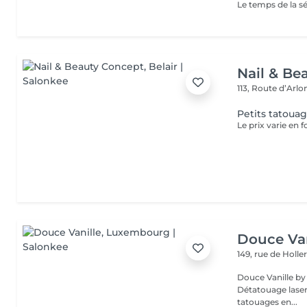
Nail & Be
113, Route d’Arl
Petits tatoua
Le prix varie en f
Douce Van
149, rue de Holle
Douce Vanille by Laserl
Détatouage laser 
tatouages en...