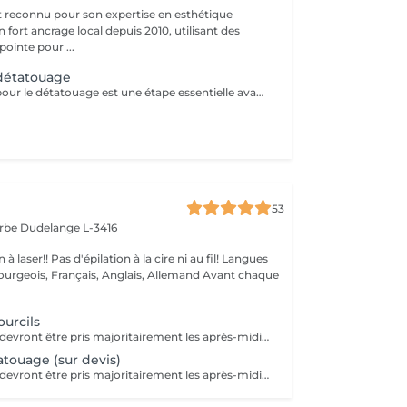
t reconnu pour son expertise en esthétique
 fort ancrage local depuis 2010, utilisant des
ointe pour ...
 détatouage
La consultation pour le détatouage est une étape essentielle avant le traitement. Elle permet d'évaluer la taille, les couleurs et la profondeur du tatouage, ainsi que le type de peau du patient. Le professionnel explique le déroulement du traitement, le nombre de séances nécessaires et les éventuels effets secondaires. C'est aussi le moment pour poser toutes vos questions et discuter des attentes en termes de résultats
53
arbe
Dudelange L-3416
à la cire ni au fil! Langues
ois, Français, Anglais, Allemand Avant chaque
urcils
Les rendez-vous devront être pris majoritairement les après-midis. Les rendez-vous se feront donc par appel téléphonique ou sms Merci
touage (sur devis)
Les rendez-vous devront être pris majoritairement les après-midis. Les rendez-vous se feront donc par appel téléphonique ou sms Merci