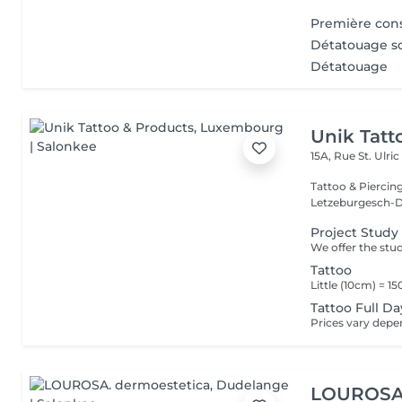
Première cons
Détatouage so
Détatouage
Unik Tatt
15A, Rue St. Ulri
Tattoo & Piercin
Letzeburgesch-D
Project Study
Tattoo
Tattoo Full Da
LOUROSA.