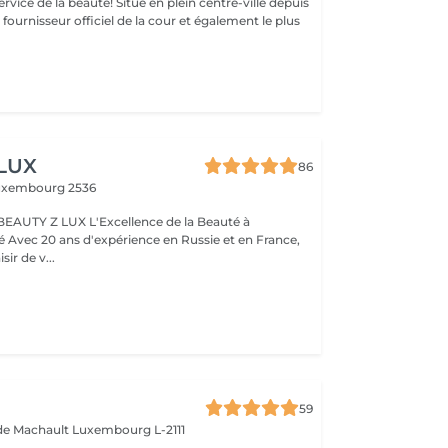
uté! Situé en plein centre-ville depuis
st fournisseur officiel de la cour et également le plus
 LUX
86
uxembourg 2536
BEAUTY Z LUX L'Excellence de la Beauté à
ance,
sir de v...
59
 de Machault
Luxembourg L-2111