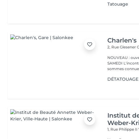
Tatouage
Charlen's
2, Rue Glesener
G
NOUVEAU : ouver
SAMEDI L'incontournable institut de beauté à Luxembourg. Nous
sommes connues 
DÉTATOUAGE 
Institut 
Weber-Kr
1, Rue Philippe II