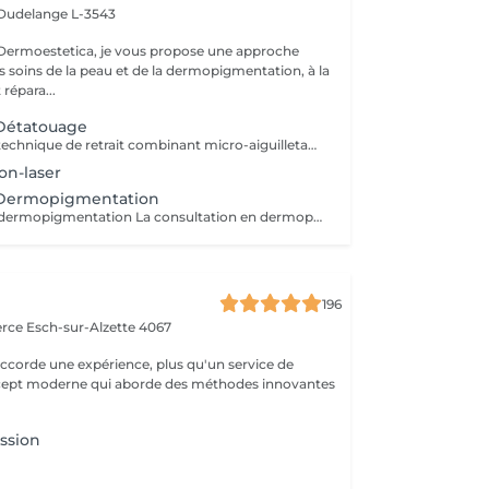
Dudelange L-3543
rmoestetica, je vous propose une approche
s soins de la peau et de la dermopigmentation, à la
 répara...
 Détatouage
Détatouage par technique de retrait combinant micro-aiguilletage et solution spécifique, adaptée aux pigments difficiles à traiter au laser . La consultation est requise.
on-laser
 Dermopigmentation
Consultation en dermopigmentation La consultation en dermopigmentation est une étape essentielle avant toute prestation de traitement correctif ou reconstructeur. Elle permet de comprendre vos besoins, d'analyser la peau et de définir un protocole entièrement personnalisé en fonction de la zone à traiter, de votre carnation, de votre morphologie et du résultat souhaité. Ce rendez-vous comprend un échange approfondi sur vos attentes, une analyse précise de la zone concernée ainsi que des conseils professionnels sur la technique et l'approche les plus adaptées à votre situation. C'est également un moment privilégié pour répondre à toutes vos questions et s'assurer de l'absence de contre-indications. Le montant de la consultation est déduit du tarif de la prestation si celle-ci est réalisée dans les 2 mois suivant la consultation. Cette étape est indispensable afin de garantir un traitement sécurisé, cohérent et parfaitement adapté à votre peau et à votre objectif esthétique ou réparateur.
a
196
erce
Esch-sur-Alzette 4067
ccorde une expérience, plus qu'un service de
ncept moderne qui aborde des méthodes innovantes
ssion