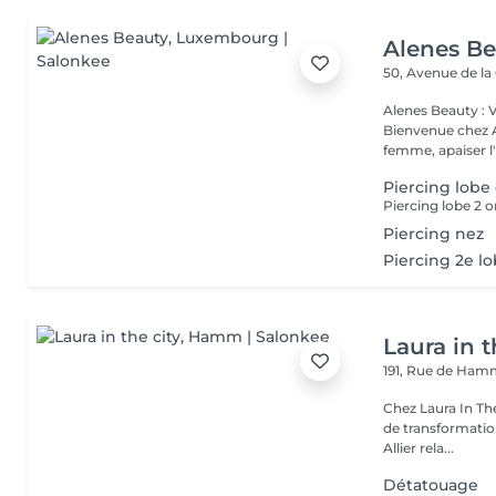
Alenes B
50, Avenue de la
Alenes Beauty : 
Bienvenue chez A
femme, apaiser l'e
Piercing lobe 
Piercing lobe 2 or
Piercing nez
Piercing 2e l
Laura in t
191, Rue de Ha
Chez Laura In Th
de transformation
Allier rela...
Détatouage