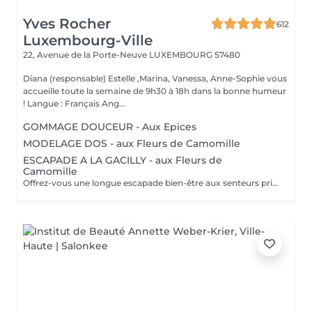
Yves Rocher
612
Luxembourg-Ville
22, Avenue de la Porte-Neuve
LUXEMBOURG 57480
Diana (responsable) Estelle ,Marina, Vanessa, Anne-Sophie vous
accueille toute la semaine de 9h30 à 18h dans la bonne humeur
! Langue : Français Ang...
GOMMAGE DOUCEUR - Aux Epices
MODELAGE DOS - aux Fleurs de Camomille
ESCAPADE A LA GACILLY - aux Fleurs de
Camomille
Offrez-vous une longue escapade bien-être aux senteurs printanières de Camomille, fleur emblématique de nos champs à la Gacilly. le temps s'est arrêté. Incroyablement relaxé et en harmonie, votre corps et votre esprits retrouvent leur équilibre.