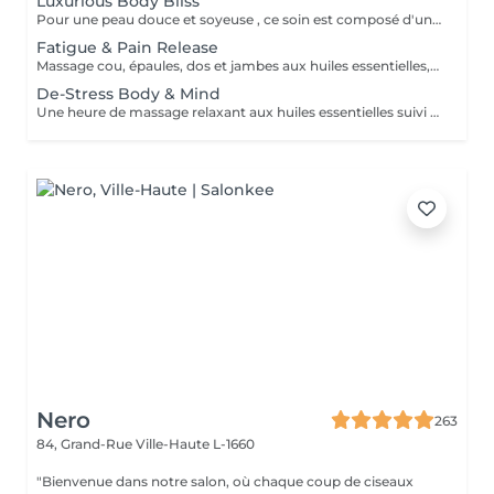
Luxurious Body Bliss
Pour une peau douce et soyeuse , ce soin est composé d'un gommage du corps complet suivi d'un massage aux huiles aromatiques
Fatigue & Pain Release
Massage cou, épaules, dos et jambes aux huiles essentielles, suivi d'une réfléxologie palmaire et plantaire. Le rituel se termine par un massage crânien revitalisant. Ce soin commence par un rafraîchissement stimulant des pieds pour favoriser la circulation sanguine et la relaxation.
De-Stress Body & Mind
Une heure de massage relaxant aux huiles essentielles suivi d'un masque hydratant visage et d'un massage du crane et visage par accupression. Ce soin commence par un rafraîchissement stimulant des pieds pour favoriser la circulation sanguine et la relaxation.
Nero
263
84, Grand-Rue
Ville-Haute L-1660
"Bienvenue dans notre salon, où chaque coup de ciseaux