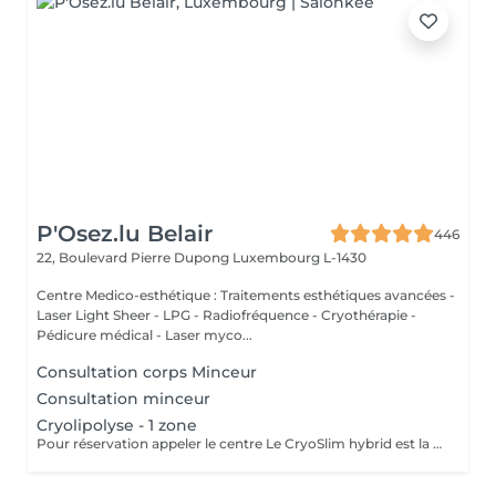
P'Osez.lu Belair
446
22, Boulevard Pierre Dupong
Luxembourg L-1430
Centre Medico-esthétique : Traitements esthétiques avancées -
Laser Light Sheer - LPG - Radiofréquence - Cryothérapie -
Pédicure médical - Laser myco...
Consultation corps Minceur
Consultation minceur
Cryolipolyse - 1 zone
Pour réservation appeler le centre Le CryoSlim hybrid est la nouvelle génération de Cryolipolyse médicale (traitement des cellules de graisse par le froid). CryoSlim hybrid est le seul appareil d'amincissement à garantir les résultats minceur cliniquement supérieurs à la moyenne et exclusivement avec des températures de traitement saines et sans danger pour l'organisme. Ce traitement concerne les hommes et les femmes qui présentent une ou plusieurs zones localisées souvent résistantes aux efforts de régime et sport : ventre, poignées d'amour, culotte de cheval, intérieur des cuisses, genoux, bras, dos.