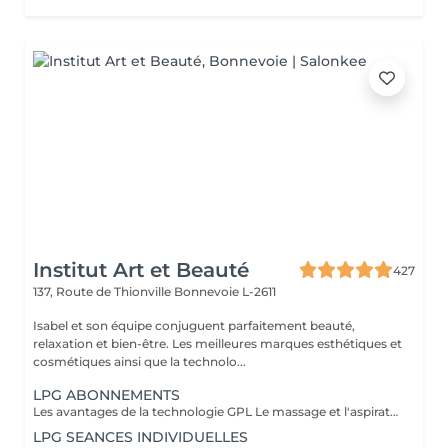
Institut Art et Beauté
427
137, Route de Thionville
Bonnevoie L-2611
Isabel et son équipe conjuguent parfaitement beauté,
relaxation et bien-être. Les meilleures marques esthétiques et
cosmétiques ainsi que la technolo...
LPG ABONNEMENTS
Les avantages de la technologie GPL Le massage et l'aspiration combinés du LPG Cellu M6 Medical offrent des solutions minceur, anti-âge et thérapeutiques 100% naturelles à travers des massages indolores qui réactivent naturellement les mécanismes cellulaires, apportant divers bienfaits adaptés à vos besoins spécifiques. Avantages esthétiques : Réduit la cellulite, la peau d'orange disparaissant progressivement pour redonner à la peau son aspect lisse et ferme. Harmonise la silhouette. Raffermit et améliore l'apparence de la peau. Diminue l'apparence des cicatrices, des greffes et des brûlures. Bienfaits thérapeutiques : Améliore la circulation lymphatique et sanguine. Favorise la récupération postopératoire. Génère un effet relaxant. Réduit les douleurs musculaires. Soulage les jambes lourdes et les chevilles gonflées. Prépare à l'effort physique. Facilite la récupération après l'effort : courbatures, etc. Traite les affections liées au sport : tendinites, blessures musculaires, etc. Procure détente et relaxation musculaire. Praticiens formés : Carla Lisete Marie Francesca Prenez soin de votre corps et de votre beauté dès aujourd'hui : avec la technologie LPG pour préparer votre peau et votre corps aux années à venir
LPG SEANCES INDIVIDUELLES