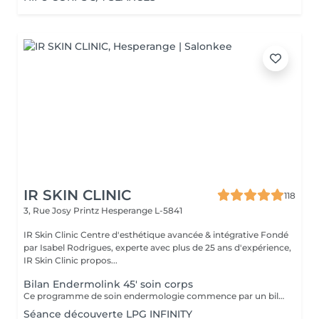
IR SKIN CLINIC
118
3, Rue Josy Printz
Hesperange L-5841
IR Skin Clinic Centre d'esthétique avancée & intégrative Fondé
par Isabel Rodrigues, experte avec plus de 25 ans d'expérience,
IR Skin Clinic propos...
Bilan Endermolink 45' soin corps
Ce programme de soin endermologie commence par un bilan ultra précis avec l'application professionnelle. Il se déroule en 3 étapes: -Décryptage de votre mode de vie -Analyse pointue de l'état de votre peau -Création de votre programme sur mesure IL EST OBLIGATOIRE AVANT TOUT TRAITEMENT LPG ET OFFERT LORS DE L'ACHAT D'UNE CURE 12
Séance découverte LPG INFINITY