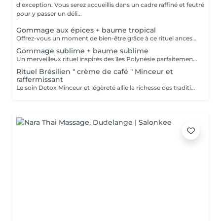
d'exception. Vous serez accueillis dans un cadre raffiné et feutré
pour y passer un déli...
Gommage aux épices + baume tropical
Offrez-vous un moment de bien-être grâce à ce rituel ancestral inspiré des recettes de beauté et soins de l'île de Java. Laissez-vous transporter par les délicates senteurs de ce soin énergisant à base d'épices et de sels de mer, et retrouvez une douce et satiné.
Gommage sublime + baume sublime
Un merveilleux rituel inspirés des îles Polynésie parfaitement adapté aux peaux même les plus sensibles. Cette préparation traditionnelle de Monoï, à base de fleurs de Tiaré macérées, de sucre, de poudre de noix de coco et de fruits de Noni, régénère la peau et éveille l'esprit.
Rituel Brésilien " crème de café " Minceur et
raffermissant
Le soin Detox Minceur et légèreté allie la richesse des traditions et pharmacopées brésiliennes et indiennes. Les mouvements vont, de façon alternatives, oxygéner et les drainer les tissus afin de raffermir et detoxifier le corps et le mental. Ce soin est pratiqué avec la Crème de Café Minceur, l'Huile Ayurvédique et un enveloppement personnalisé. * Possibilité de faire un abonnement 5+ 1 offert