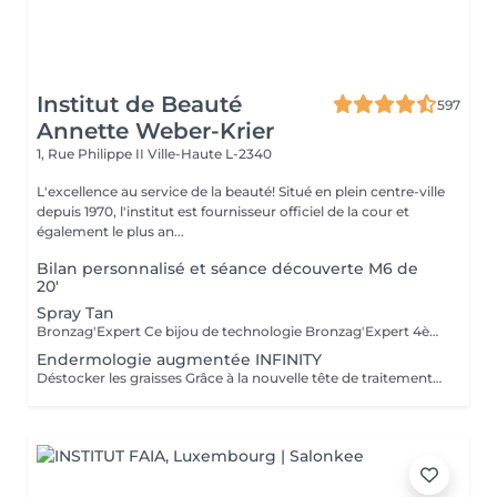
Institut de Beauté
597
Annette Weber-Krier
1, Rue Philippe II
Ville-Haute L-2340
L'excellence au service de la beauté! Situé en plein centre-ville
depuis 1970, l'institut est fournisseur officiel de la cour et
également le plus an...
Bilan personnalisé et séance découverte M6 de
20'
Spray Tan
Bronzag'Expert Ce bijou de technologie Bronzag'Expert 4ème Génération fonctionnant avec notre lotion, offre un bronzage sur-mesure sans exposition aux UV. Grâce à sa composition 99% naturelle contenant un activateur de mélanine et des actifs hydratants, vous allez retrouver une peau bronzée, revitalisée et repulpée.
Endermologie augmentée INFINITY
Déstocker les graisses Grâce à la nouvelle tête de traitement brevetée Alliance, endermologie® permet de cibler et daffiner les zones rebelles à lexercice et à lhygiène alimentaire (bras, dos, ventre, taille, cuisses..) tout en sadaptant précisément aux besoins de chaque peau. Lisser la cellulite La cellulite, qui touche 90 % des femmes même les plus minces et les plus sportives, résulte à la fois dun stockage de graisses dans les adipocytes (cellules graisseuses) et dune rétention deau tout autour. Raffermir la peau Variations de poids, grossesses, temps qui passe la peau perd progressivement de sa tonicité et de sa souplesse. Même si ce relâchement cutané concerne tout le corps, certaines zones y sont plus sensibles : intérieur des cuisses, ventre, bras, etc Retrouver des jambes légères Jambes lourdes et douloureuses, chevilles ou pieds gonflés ces symptômes traduisent une mauvaise circulation sanguine et lymphatique. Les toxines saccumulent dans lorganisme, ce qui explique de telles variations de volume en une même journée ou à différents moments du cycle féminin. Bien-être Découvrez des parcours de soins au concept exclusif, pour une efficacité et une détente incomparables.