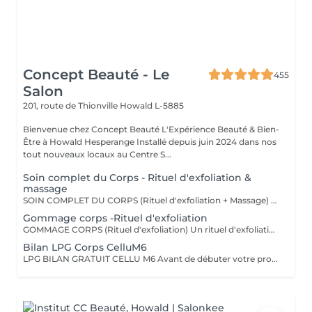
Concept Beauté - Le
455
Salon
201, route de Thionville
Howald L-5885
Bienvenue chez Concept Beauté L'Expérience Beauté & Bien-
Être à Howald Hesperange Installé depuis juin 2024 dans nos
tout nouveaux locaux au Centre S...
Soin complet du Corps - Rituel d'exfoliation &
massage
SOIN COMPLET DU CORPS (Rituel d'exfoliation + Massage) Un soin divin combinant un gommage doux et un massage relaxant pour une peau sublimée et un corps détendu. L'exfoliation, réalisée avec le Body Strategist Scrub de Comfort Zone, élimine les cellules mortes, affine le grain de peau et prépare à l'absorption des actifs hydratants. Le massage qui suit nourrit et apaise la peau grâce aux textures veloutées et aux actifs régénérants des huiles de soin Comfort Zone, pour une sensation de bien-être absolu.
Gommage corps -Rituel d'exfoliation
GOMMAGE CORPS (Rituel d'exfoliation) Un rituel d'exfoliation délicat qui débarrasse la peau des impuretés et cellules mortes pour la laisser incroyablement douce et lumineuse. Nous utilisons le Body Strategist Scrub de Comfort Zone, un gommage aux particules naturelles qui stimule la microcirculation et révèle l'éclat de votre peau. Idéal avant un massage, un soin hydratant ou pour préparer la peau au bronzage.
Bilan LPG Corps CelluM6
LPG BILAN GRATUIT CELLU M6 Avant de débuter votre programme LPG, nous vous offrons un bilan personnalisé. Cette séance permet d'analyser votre peau, d'évaluer vos besoins et de définir ensemble le protocole le plus adapté à vos objectifs (fermeté, cellulite, drainage, remodelage). Grâce à la technologie brevetée LPG Endermologie, nous vous conseillons un programme sur-mesure pour optimiser vos résultats dès la première séance. Un accompagnement exclusif : En plus de votre programme LPG, bénéficiez des conseils d'une professionnelle, coach en nutrition et bien-être, pour des résultats optimisés et durables. Un suivi global pour retrouver une silhouette harmonieuse et une meilleure vitalité ! Le Lipomassage est une technique issu de l'endermologie ,c'est la solution aux problèmes de cellulite, de graisses localisées et de relachement cutané. Cellu M6 combine trois efets majeurs: - Le destockage : il active la lipolyse et stimule les adipocytes déclenchant la libération des graisses - Le raffermissement : il stimule les fibroblastes pour générer collagène et élastine - Le rescultage : il décloisonne les amas graisseux et agit sur les septas ( aspect capitons )