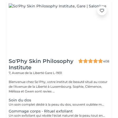
So'Phy Skin Philosophy
408
Institute
7, Avenue de la Liberté
Gare L-1931
Bienvenue chez So'Phy, votre institut de beauté situé au coeur
de l'Avenue de la Liberté à Luxembourg. Sophie, Clémence,
Mélissa et Gwen sont ravies ...
Soin du dos
Un soin complet dédié à la peau du dos, souvent oubliée mais pourtant sujette aux tensions et aux imperfections. Ce soin débute par un nettoyage et une exfoliation afin de purifier la peau, affiner le grain de peau et améliorer sa texture. Selon vos besoins et la durée choisie (30 ou 60 minutes), un travail plus ciblé peut être réalisé pour désincruster la peau et rééquilibrer les zones concernées. Le soin se termine par un massage relaxant, permettant de relâcher les tensions accumulées et de procurer une sensation immédiate de bien-être. La peau est plus nette, plus douce et le dos profondément détendu. Un soin idéal pour prendre soin de cette zone souvent négligée tout en s'accordant un moment de détente.
Gommage corps - Rituel exfoliant
Un soin exfoliant qui révèle l'éclat naturel de la peau tout en offrant un véritable moment de détente. Le gommage permet d'éliminer les cellules mortes, d'affiner le grain de peau et de laisser la peau plus douce et lumineuse. Selon vos préférences, vous pouvez choisir entre un gommage au savon noir, pour une exfoliation enveloppante et purifiante, ou un gommage à grains, pour une action plus tonique et efficace. La senteur sélectionnée accompagne l'ensemble du soin et prolonge l'expérience, avec la possibilité d'ajouter une huile de massage pour un moment encore plus enveloppant. La peau est douce, lisse et délicatement parfumée, le corps détendu et l'esprit apaisé. Un soin idéal pour préparer la peau, la sublimer ou simplement s'offrir un moment pour soi.