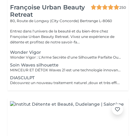
Françoise Urban Beauty
250
Retreat
80, Route de Longwy (City Concorde)
Bertrange L-8060
Entrez dans l'univers de la beauté et du bien-être chez
Françoise Urban Beauty Retreat. Vivez une expérience de
détente et profitez de notre savoir-fa...
Wonder Vigor
Wonder Vigor : L'Arme Secrète d'une Silhouette Parfaite Oubliez les méthodes ordinaires. Wonder Vigor est la première et unique technologie au monde à fusionner thermogenèse intelligente et contraction musculaire hélicoïdale pour détruire la graisse et sculpter le corps avec une précision chirurgicale sans bistouri, sans douleur, sans compromis. Propulsé par Thermodexia, un brevet exclusif, ce système agit en profondeur pour des résultats visibles, mesurables, et inégalés. Une expérience ultra-confortable, des effets immédiats et durables parce que votre corps mérite l'excellence absolue. Exclusivement chez nous. Parce que le génie ne se partage pas. Prêt à transformer votre corps ? Venez vivre l'expérience Wonder Vigor.
Soin Waves silhouette
MINCEUR ET DÉTOX Waves 21 est une technologie innovante aux effets rééquilibrant , minceurs et détox permettant une action ciblée sur les différentes zones que l'on souhaite amincir. Grâce a l'association de électrostimulation des métamères en lien direct avec les organes , et d'un traitement par le froid intense , ce soin , relance le système lymphatique et veineux Les tissus sont détoxifiés en profondeur , la silhouette ré harmonisée , et les imperfections telle la cellulite , et la graisse abdominale sont visiblement réduites , dès la première séance .
DIASCULPT
Découvrez un nouveau traitement naturel ,doux et très efficace pour éliminer les surcharges graisseuses localisées : abdomen, hanches ,genoux , bras , fesses ,les résultats sont visibles immédiatement .Cette technique permet également de soigner la cellulite, et raffermir les zones relâchées en renforçant la fabrication d'un bon collagène.