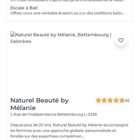
Escale à Bali
Offrez-vous une véritable évasion au cur des traditions balinaises. Ce rituel associe une exfoliation douce à un massage relaxant aux senteurs de coco, de fleur de tiaré et de vanille. La peau est intensément nourrie, satinée et délicatement parfumée, tandis que le corps retrouve calme et sérénité.
Naturel Beauté by
82
Mélanie
1, Rue de l’indépendance
Bettembourg L-3238
Depuis plus de 20 ans, Naturel Beauté by Mélanie accompagne
les femmes avec une approche globale, personnalisée et
fondée sur des expertises complémen...