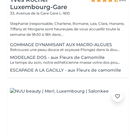
Luxembourg-Gare
33, Avenue de la Gare
Gare L-1610
Stephanie (responsable, Charlene, Romane, Lea, Clara, Hanane,
Tiffany et Morgane sont heureuses de vous accueillir toute la
semaine de 9h30 à 18h dans...
GOMMAGE DYNAMISANT AUX MACRO-ALGUES
Retrouvez une peau douce et soyeuse Plongez dans la douceur tropicale dIndonésie à travers les notes épicées des huiles essentielles de Girofle et de Muscade. Ce gommage aux effluves chauds et naturels vous transporte tout en exfoliant délicatement votre peau : elle est douce, lumineuse et satinée.
MODELAGE DOS - aux Fleurs de Camomille
Le temps du soin, notre esthéticienne masse votre dos pour un confort sans précédent.
ESCAPADE A LA GACILLY - aux Fleurs de camomille