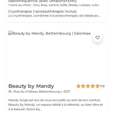
Radiofréquence (avec ultrasons+EMS)
1 zone au choix : Dos, bras, ventre, taille, fesses, cuisses, culotte de cheval, etc. La technologie ondes électromagnétiques par radiofréquence provoque la rotation des molécules d'eau et génère le réchauffement des tissus cutanés et sous-cutanés. Cette chaleur a pour effet de stimuler le métabolisme, provoquant un ensemble de réactions qui accélère le processus d'élimination des graisses tenaces.
Cryothérapie (+pressothérapie inclus)
La cryothérapie, combinée à la pressothérapie, est idéale pour traiter la cellulite, les douleurs et inflammations. Ce soin par le froid favorise la récupération physique, améliore la circulation et raffermit la peau. En plus de tonifier les tissus et éliminer les capitons, la cryothérapie procure un moment de relaxation grâce à la production d'endorphines stimulée par le froid.
Beauty by Mandy
178
18 , Rue du Château
Bettembourg L-3217
Mandy Jorge est ravi de vous accueillir au sein de son institut,
Beauty by Mandy, un espace dédié à la détente, au bien-être et
à la beauté. Notre éq...