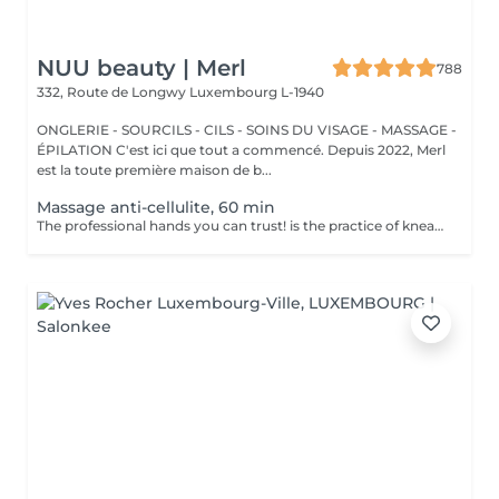
NUU beauty | Merl
788
332, Route de Longwy
Luxembourg L-1940
ONGLERIE - SOURCILS - CILS - SOINS DU VISAGE - MASSAGE -
ÉPILATION C'est ici que tout a commencé. Depuis 2022, Merl
est la toute première maison de b...
Massage anti-cellulite, 60 min
The professional hands you can trust! is the practice of kneading or manipulating a person's muscles and other soft-tissue in order to reduce stress, reduce muscle pain, increase relaxation and improve the work of the immune system. Benefits of getting an anti-cellulite massage: - improves blood circulation - congestion in the skin goes away - metabolic processes in cells and tissues are activated - muscles and tissues are saturated with oxygen and minerals - skin becomes smooth and elastic How is massage anti-cellulite done? - back is massaged - arms are massaged - legs are massaged - belly is massaged Age restrictions: recommended to do from 16 years. Post procedure recommendations: do not do sport and any sharp movements for 2-3 hours after the procedure. Frequency: 2-3 times per week, 10 times in total. Repeat once in 3-6 months.