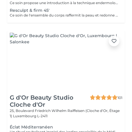
Ce soin propose une introduction à la technique endermologie afin de découvrir le potentiel des différentes stimulations cellulaires et les sensations unique qu'elles procurent.
Resculpt & firm 45'
Ce soin de l'ensemble du corps raffermit la peau et redonne du galbe aux courbes pour retrouver une silhouette resculptée et plus ferme tout en procurant un grand moment de bien être.
G d'Or Beauty Studio
101
Cloche d'Or
25, Boulevard Friedrich Wilhelm Raiffeisen (Cloche d'Or, Étage
1)
Luxembourg L-2411
Éclat Méditerranéen
Un rituel revitalisant inspiré des jardins ensoleillés de la Méditerranée. L'exfoliation au sucre élimine les cellules mortes et révèle une peau douce et lumineuse, tandis qu'un massage relaxant aux notes d'orange douce, de mandarine et de fleur d'oranger procure une profonde sensation de bien-être. Une véritable parenthèse de fraîcheur qui réveille le corps et les sens.