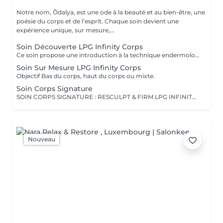
Notre nom, Ôdalya, est une ode à la beauté et au bien-être, une
poésie du corps et de l'esprit. Chaque soin devient une
expérience unique, sur mesure,...
Soin Découverte LPG Infinity Corps
Ce soin propose une introduction à la technique endermologie® afin de découvrir le potentiel des différentes stimulations cellulaires et les sensations uniques qu'elles procurent.
Soin Sur Mesure LPG Infinity Corps
Objectif Bas du corps, haut du corps ou mixte.
Soin Corps Signature
SOIN CORPS SIGNATURE : RESCULPT & FIRM LPG INFINITY® endermologie Ce soin de l'ensemble du corps raffermit la peau et redonne du galbe aux courbes pour retrouver une silhouette resculptée et plus ferme tout en procurant un grand moment de bien- être. SOIN CORPS SIGNATURE : CELLULITE LISSANT LPG INFINITY® endermologie Ce soin ciblé déstocke les graisses localisées, défibrose et assouplit les tissus pour traiter efficacement la cellulite adipeuse et fibreuse tout en procurant un grand moment de bien-être (40 min de massage LPG + 10 min de massage drainant manuel).
Nouveau