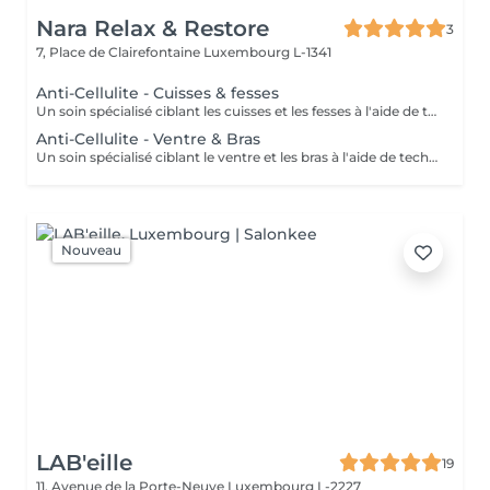
Nara Relax & Restore
3
7, Place de Clairefontaine
Luxembourg L-1341
Anti-Cellulite - Cuisses & fesses
Un soin spécialisé ciblant les cuisses et les fesses à l'aide de techniques de massage intensives destinées à stimuler la circulation et à agir sur les tissus sous-jacents. Ce traitement contribue à améliorer l'apparence de la peau, à soutenir la tonicité des tissus et à procurer une sensation de peau plus lisse et revitalisée.
Anti-Cellulite - Ventre & Bras
Un soin spécialisé ciblant le ventre et les bras à l'aide de techniques de massage ciblées destinées à stimuler la circulation et à soutenir l'apparence naturelle de la peau. Ce traitement intensif aide à améliorer la tonicité des tissus, affiner le grain de peau et laisser la peau plus souple, plus douce et agréablement rafraîchie.
Nouveau
LAB'eille
19
11, Avenue de la Porte-Neuve
Luxembourg L-2227