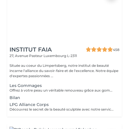
INSTITUT FAIA
458
27, Avenue Pasteur
Luxembourg L-2311
Située au coeur du Limpertsberg, notre institut de beauté
incarne l'alliance du savoir-faire et de l'excellence. Notre équipe
d'expertes passionnées ...
Les Gommages
Offrez à votre peau un véritable renouveau grâce aux gommages corps Gemology. Enrichis en extraits minéraux précieux et en ingrédients naturels, ils exfolient en douceur, éliminent les cellules mortes et révèlent l'éclat de la peau. Leur texture sensorielle et leurs parfums délicats transforment l'exfoliation en un rituel de bien-être luxueux. Résultat : une peau lisse, douce, parfaitement préparée à recevoir les soins suivants.
Bilan
LPG Alliance Corps
Découvrez le secret de la beauté sculptée avec notre service LPG Endermologie. Cette technologie de pointe est votre alliée pour une silhouette redessinée et une peau radieuse. Les soins Endermologie stimulent naturellement la production de collagène et d'élastine, réduisent l'aspect de la cellulite et raffermissent votre peau. Les résultats sont visibles dès les premières séances, vous laissant avec une confiance et une élégance accrues. Révélez votre beauté intérieure avec une silhouette plus harmonieuse. Optez pour le bien-être et la beauté, choisissez LPG Endermologie dès aujourd'hui.