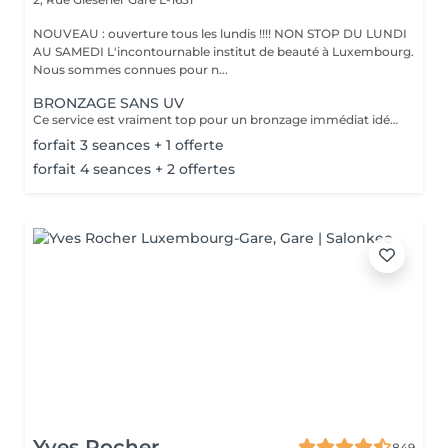
NOUVEAU : ouverture tous les lundis !!!! NON STOP DU LUNDI
AU SAMEDI L'incontournable institut de beauté à Luxembourg.
Nous sommes connues pour n...
BRONZAGE SANS UV
Ce service est vraiment top pour un bronzage immédiat idéal avant vos vacances ou avant une soirée ;) Nous vous conseillons de faire un gommage la veille du soin et de porter des vêtements amples noirs. Selon votre peau, cela tient environ 1 semaine à 10 Jours! AVANT Exfolier votre peau en profondeur, puis hydrater généreusement 24h avant d'appliquer votre autobronzant, en insistant bien sur les coudes, genoux, chevilles et les zones sensibles. Épiler ou raser dans les 48h avant application afin que les pores de la peau soient fermés. Des points noirs pourraient apparaître si votre peau n'est pas nette lors de l'application. Ne pas appliquer de crème hydratante, parfum, déodorant ou maquillage le jour même de l'application cela pourrait obstruer les pores de la peau et faire apparaître des points noirs. APRÈS Porter des vêtement amples de couleur foncée les vêtements près du corps ou sous-vêtements pourraient faire des marques, porter des chaussures larges. Hydrater quotidiennement votre peau les jours suivant l'application ou utiliser un autobronzant progressif pour entretenir votre bronzage et le faire durer plus longtemps. Après 5 jours, exfolier quotidiennement votre peau à l'aide d'un exfoliant doux afin d'aider votre peau à absorber plus facilement votre crème hydratante, et garder un joli bronzage. Cela permet aussi au bronzage de s'estomper progressivement et uniformément.
forfait 3 seances + 1 offerte
forfait 4 seances + 2 offertes
Yves Rocher
849