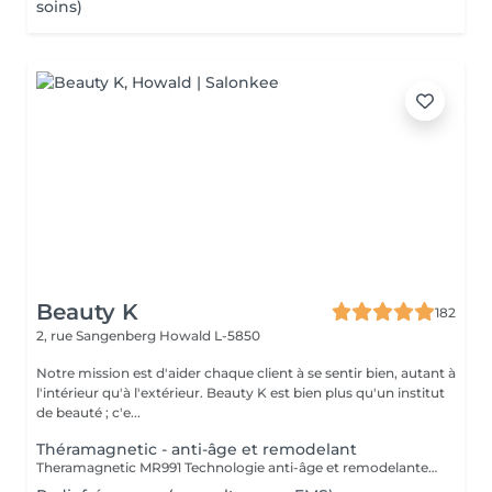
soins)
Beauty K
182
2, rue Sangenberg
Howald L-5850
Notre mission est d'aider chaque client à se sentir bien, autant à
l'intérieur qu'à l'extérieur. Beauty K est bien plus qu'un institut
de beauté ; c'e...
Théramagnetic - anti-âge et remodelant
Theramagnetic MR991 Technologie anti-âge et remodelante pour le corps et le visage Le Theramagnetic est un soin non-invasif alliant endomassage mécanique et champs magnétiques pulsés à résonance stochastique (CMPS). Cette technologie brevetée, D.E.S., stimule intensément la régénération cellulaire, améliore la circulation sanguine et lymphatique, et restaure visiblement l'élasticité de la peau. Endomassage Mécanique (MRM) : grâce à deux rouleaux motorisés et une aspiration douce, il reproduit un massage profond qui déstocke les graisses, raffermit les tissus et favorise un drainage naturel. Champs magnétiques pulsés (CMPS) : ils envoient des micro-courants qui relancent l'activité cellulaire, améliorent l'oxygénation, éliminent les toxines et boostent la production de collagène et d'élastine. Résultat : une peau plus lisse, plus lumineuse, dès les premières séances. Des résultats mesurables dès la 1ère séance : Jusqu'à -9,7 cm de tour de taille* +52,65 % d'activité des fibroblastes (cellules de régénération) Visage & Corps : le Theramagnetic s'adapte aux différentes zones, y compris le visage et le cou, pour un effet liftant et anti-âge immédiat. Recommandation : une cure de 7 séances, à raison de 1 à 2 séances par semaine, pour des résultats durables et visibles (raffermissement, réduction des rides, amélioration de la silhouette, drainage).