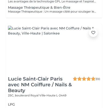
Les avantages de la technologie GPL Le massage et l'aspiration combinés du LPG Cellu M6 Medical offrent des solutions minceur, anti-âge et thérapeutiques 100% naturelles à travers des massages indolores qui réactivent naturellement les mécanismes cellulaires, apportant divers bienfaits adaptés à vos besoins spécifiques. Avantages esthétiques : Réduit la cellulite, la peau d'orange disparaissant progressivement pour redonner à la peau son aspect lisse et ferme. Harmonise la silhouette. Raffermit et améliore l'apparence de la peau. Diminue l'apparence des cicatrices, des greffes et des brûlures. Bienfaits thérapeutiques : Améliore la circulation lymphatique et sanguine. Favorise la récupération postopératoire. Génère un effet relaxant. Réduit les douleurs musculaires. Soulage les jambes lourdes et les chevilles gonflées. Prépare à l'effort physique. Facilite la récupération après l'effort : courbatures, etc. Traite les affections liées au sport : tendinites, blessures musculaires, etc. Procure détente et relaxation musculaire. Praticiens formés : Carla Lisete Carla Marie Francesca Prenez soin de votre corps et de votre beauté dès aujourd'hui : avec la technologie LPG pour préparer votre peau et votre corps aux années à venir
Massage Thérapeutique & Bien-Être
Massage Thérapeutique : Un massage ciblé pour soulager les tensions musculaires, réduire le stress, et rééquilibrer votre corps. Soulagement des Douleurs Musculaires : Les techniques de massage ciblent les zones de tension pour libérer les nuds musculaires et améliorer la flexibilité. Réduction du Stress : Les massages aident à abaisser les niveaux de cortisol, l'hormone du stress, ce qui favorise la détente et une meilleure gestion du stress. Amélioration du Bien-être Général : Ils stimulent la circulation sanguine, renforcent le système immunitaire, et contribuent à un meilleur sommeil, ce qui mène à une vie plus équilibrée. Au-delà du physique, ces massages favorisent une sensation de paix intérieure et de clarté mentale. Praticiennes Qualifiées : Experts dans diverses techniques de massage. Traitements Personnalisés : Séances adaptées à vos besoins spécifiques. Ambiance Apaisante : Un environnement relaxant. Une nouvelle manière de prendre soin de vous.
Lucie Saint-Clair Paris
310
avec NM Coiffure / Nails &
Beauty
25C, boulevard Royal
Ville-Haute L-2449
LPG