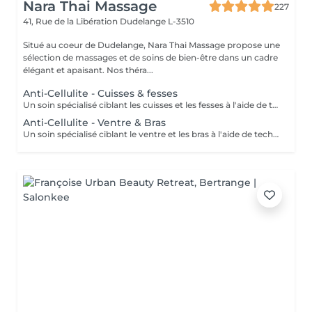
Nara Thai Massage
227
41, Rue de la Libération
Dudelange L-3510
Situé au coeur de Dudelange, Nara Thai Massage propose une
sélection de massages et de soins de bien-être dans un cadre
élégant et apaisant. Nos théra...
Anti-Cellulite - Cuisses & fesses
Un soin spécialisé ciblant les cuisses et les fesses à l'aide de techniques de massage intensives destinées à stimuler la circulation et à agir sur les tissus sous-jacents. Ce traitement contribue à améliorer l'apparence de la peau, à soutenir la tonicité des tissus et à procurer une sensation de peau plus lisse et revitalisée.
Anti-Cellulite - Ventre & Bras
Un soin spécialisé ciblant le ventre et les bras à l'aide de techniques de massage ciblées destinées à stimuler la circulation et à soutenir l'apparence naturelle de la peau. Ce traitement intensif aide à améliorer la tonicité des tissus, affiner le grain de peau et laisser la peau plus souple, plus douce et agréablement rafraîchie.