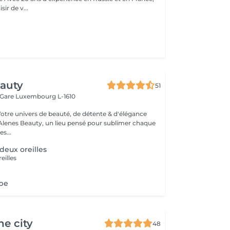
sir de v...
eauty
51
 Gare
Luxembourg L-1610
Votre univers de beauté, de détente & d'élégance
lenes Beauty, un lieu pensé pour sublimer chaque
s...
deux oreilles
eilles
obe
he city
48