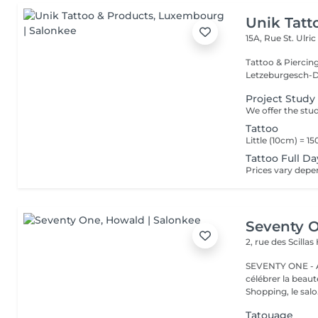
Unik Tatt
15A, Rue St. Ulri
Tattoo & Piercin
Letzeburgesch-D
Project Study
Tattoo
Tattoo Full Da
Seventy 
2, rue des Scillas
SEVENTY ONE - A
célébrer la beaut
Shopping, le salo.
Tatouage