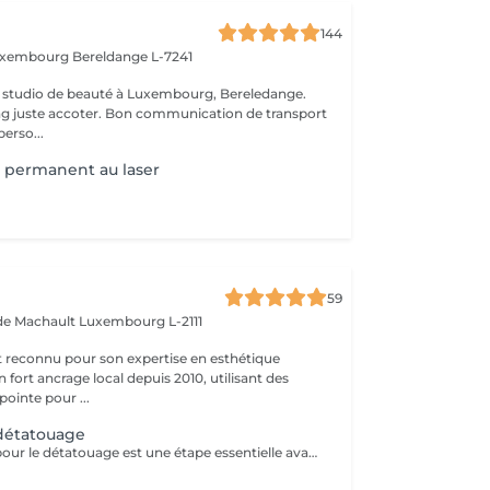
144
Luxembourg
Bereldange L-7241
 studio de beauté à Luxembourg, Bereledange.
ing juste accoter. Bon communication de transport
perso...
 permanent au laser
59
 de Machault
Luxembourg L-2111
t reconnu pour son expertise en esthétique
 fort ancrage local depuis 2010, utilisant des
ointe pour ...
 détatouage
La consultation pour le détatouage est une étape essentielle avant le traitement. Elle permet d'évaluer la taille, les couleurs et la profondeur du tatouage, ainsi que le type de peau du patient. Le professionnel explique le déroulement du traitement, le nombre de séances nécessaires et les éventuels effets secondaires. C'est aussi le moment pour poser toutes vos questions et discuter des attentes en termes de résultats