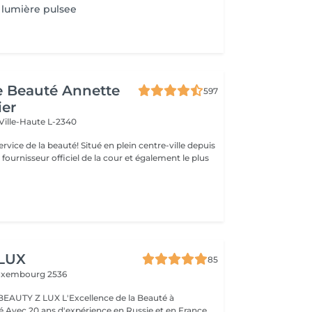
lumière pulsee
de Beauté Annette
597
ier
Ville-Haute L-2340
uté! Situé en plein centre-ville depuis
st fournisseur officiel de la cour et également le plus
 LUX
85
uxembourg 2536
BEAUTY Z LUX L'Excellence de la Beauté à
ance,