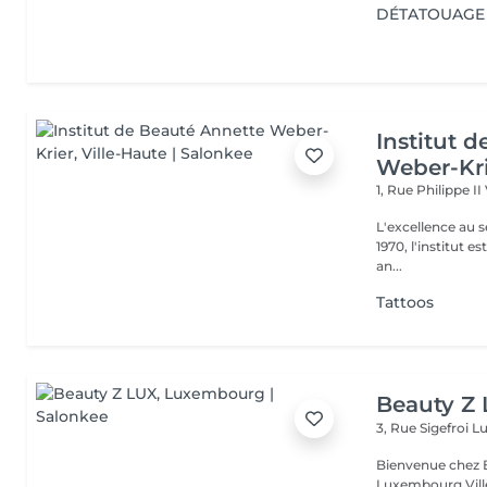
DÉTATOUAGE 
Institut 
Weber-Kr
1, Rue Philippe II
L'excellence au service de la bea
1970, l'institut e
an...
Tattoos
Beauty Z
3, Rue Sigefroi
L
Bienvenue chez 
Luxembourg Villé Avec 20 ans d'expérience en Russie et en Fr