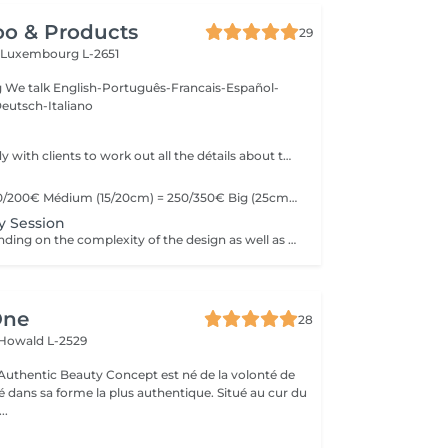
oo & Products
29
c
Luxembourg L-2651
g We talk English-Português-Francais-Español-
eutsch-Italiano
We offer the study with clients to work out all the détails about their tattoo.
Little (10cm) = 150/200€ Médium (15/20cm) = 250/350€ Big (25cm/+) = start at 400€ Custom quotes per project! The prices vary depending on the complexity of the design as well as the área to be tattoed!
y Session
Prices vary depending on the complexity of the design as well as the área to be tattoed.
One
28
Howald L-2529
uthentic Beauty Concept est né de la volonté de
é dans sa forme la plus authentique. Situé au cur du
..