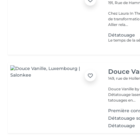
191, Rue de Ha
Chez Laura In Th
de transformation
Allier rela...
Détatouage
Douce Van
149, rue de Holle
Douce Vanille by Laserl
Détatouage laser 
tatouages en...
Première cons
Détatouage so
Détatouage