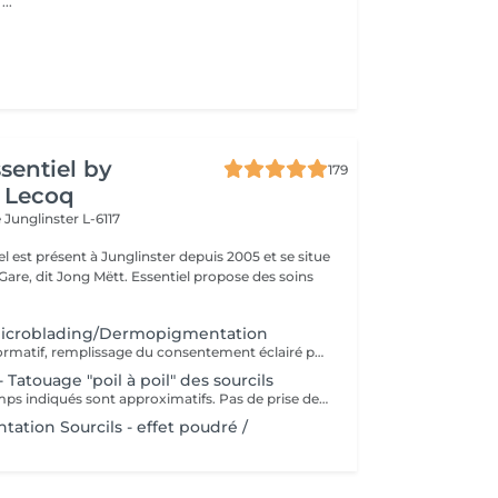
...
ssentiel by
179
 Lecoq
e
Junglinster L-6117
iel est présent à Junglinster depuis 2005 et se situe
ng Mëtt. Essentiel propose des soins
Microblading/Dermopigmentation
Rendez-vous informatif, remplissage du consentement éclairé pour la réalisation d'un acte de tatouage. Évaluation du tatouage à réaliser, choix de la technique la mieux adaptée. La consultation est considérée comme un acompte si prise de rendez-vous pour le tatouage endéans les 15 jours.
 Tatouage "poil à poil" des sourcils
Les prix et les temps indiqués sont approximatifs. Pas de prise de rendez-vous sans consultation préalable. Réservable en ligne ou par téléphone.
tion Sourcils - effet poudré /