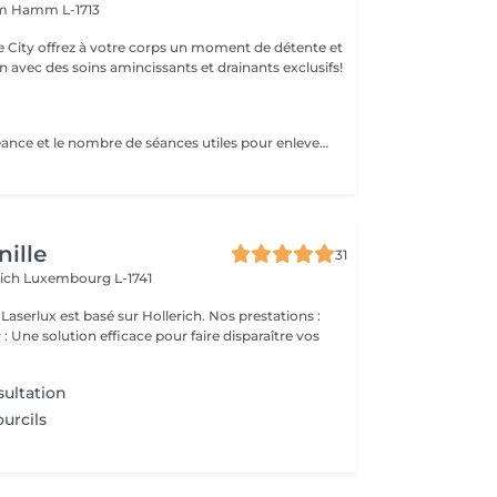
mm
Hamm L-1713
e City offrez à votre corps un moment de détente et
 avec des soins amincissants et drainants exclusifs!
Le temps de la séance et le nombre de séances utiles pour enlever le tatouage sont variables Le détatouage laser est une technique efficace qui fragmente les pigments d'encre sous la peau à l'aide de faisceaux de lumière, permettant ainsi au système immunitaire de les éliminer progressivement. Le processus nécessite généralement plusieurs séances, et son efficacité dépend de divers facteurs. Comment ça marche ? Le laser cible les particules d'encre et les chauffe pour les fragmenter en morceaux plus petits. Ces fragments sont ensuite naturellement évacués par le corps. Différents types de lasers, tels que le laser Picosure ou le laser Q-Switched, sont utilisés pour traiter efficacement différentes couleurs et profondeurs d'encre. Ce qu'il faut savoir Nombre de séances Le nombre de séances varie considérablement. Un tatouage amateur peut nécessiter 3 à 5 séances, tandis qu'un tatouage professionnel peut en exiger 4 à 12, voire plus, pour une disparition complète. Résultats progressifs L'éclaircissement de l'encre est visible après chaque séance, mais le tatouage complet s'estompe progressivement au fil du temps.
ille
31
rich
Luxembourg L-1741
ux est basé sur Hollerich. Nos prestations :
: Une solution efficace pour faire disparaître vos
ultation
urcils