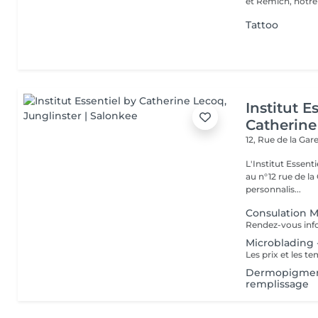
et Remich, notre 
Tattoo
Institut E
Catherine
12, Rue de la Gar
L'Institut Essent
au n°12 rue de la Gare, dit Jo
personnalis...
Consulation 
Microblading -
Dermopigmenta
remplissage