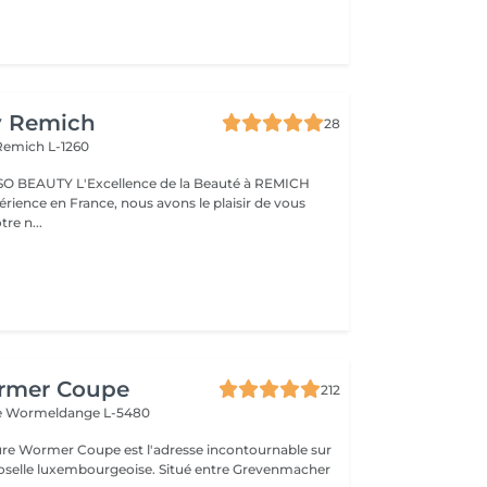
y Remich
28
Remich L-1260
nce de la Beauté à REMICH
érience en France, nous avons le plaisir de vous
tre n...
rmer Coupe
212
e
Wormeldange L-5480
fure Wormer Coupe est l'adresse incontournable sur
Moselle luxembourgeoise. Situé entre Grevenmacher