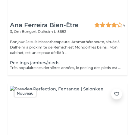
Ana Ferreira Bien-Être
4
3, Om Bongert
Dalheim L-5682
Bonjour Je suis Massotherapeute, Aromathérapeute, située à
Dalheim à proximité de Remich est Mondorf les bains . Mon
cabinet, est un espace dédié à ...
Peelings jambes/pieds
Très populaire ces dernières années, le peeling des pieds est une alternative intéressante pour toutes les personnes souhaitant retrouver les pieds doux de leur enfance . Comment fonctionne ce soin ? Est-il réellement efficace ? Présente-t-il des risques ? Découvrez ici plus d'informations sur le peeling des pieds, un soin tendance pas comme les autres.
Nouveau