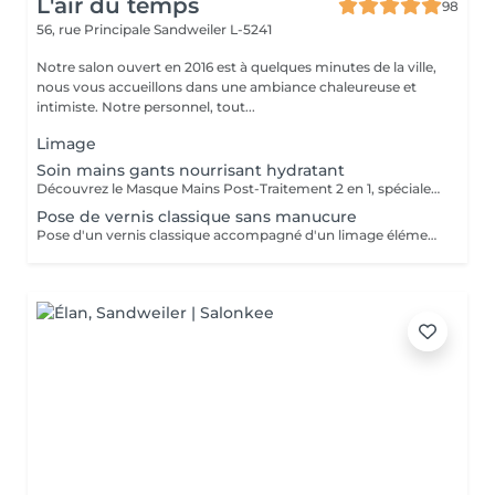
L'air du temps
98
56, rue Principale
Sandweiler L-5241
Notre salon ouvert en 2016 est à quelques minutes de la ville,
nous vous accueillons dans une ambiance chaleureuse et
intimiste. Notre personnel, tout...
Limage
Soin mains gants nourrisant hydratant
Découvrez le Masque Mains Post-Traitement 2 en 1, spécialement conçu pour agir sur les signes visibles de l'âge : il agit à la fois sur les rides et les taches brunes, tout en hydratant en profondeur les ongles et cuticules. Ce masque combine un sérum régénérant et hydratant à des gants en cosméto-textile, offrant un confort optimal tout en favorisant l'absorption des actifs. La sensation de confort et d'hydratation est immédiate en les enfilant. Peut être appliqué lors d'un soin en cabine ou en onglerie.
Pose de vernis classique sans manucure
Pose d'un vernis classique accompagné d'un limage élémentaire des ongles. N'inclut PAS d'autres soins de manucure. . Tenez compte de rester par la suite quelques minutes en plus dans notre salon jusqu'à séchage complet.