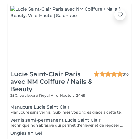
Lucie Saint-Clair Paris
310
avec NM Coiffure / Nails &
Beauty
25C, boulevard Royal
Ville-Haute L-2449
Manucure Lucie Saint Clair
Manucure sans vernis . Sublimez vos ongles grâce à cette technique naturelle qui comprend une mise en forme, une élimination tout en douceur de la cuticule. Les ongles retrouvent leur éclat naturel . Manucure avec vernis. Sublimez vos ongles grâce à cette technique naturelle qui comprend une mise en forme, une élimination tout en douceur de la cuticule. Finition complète et impeccable grâce a la pose de vernis.
Vernis semi-permanent Lucie Saint Clair
Technique non abrasive qui permet d'enlever et de reposer en douceur votre semi-permanent. Tenue ,brillance impeccable
Ongles en Gel