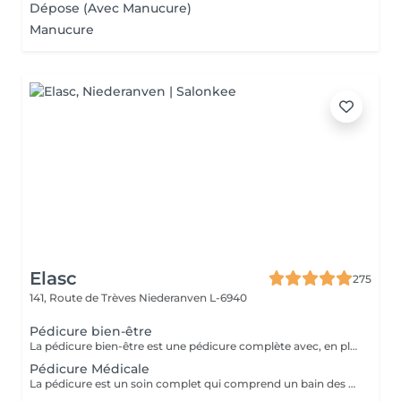
Dépose (Avec Manucure)
Manucure
Elasc
275
141, Route de Trèves
Niederanven L-6940
Pédicure bien-être
La pédicure bien-être est une pédicure complète avec, en plus, un gommage et une pause de masque.
Pédicure Médicale
La pédicure est un soin complet qui comprend un bain des pieds Spa, la coupe et le limage des ongles, la pousse et la coupe des cuticules, le traitement des ongles incarnés ainsi que celui des callosités et/ou des cors au credo, au bistouri, à la râpe et à la fraiseuse.