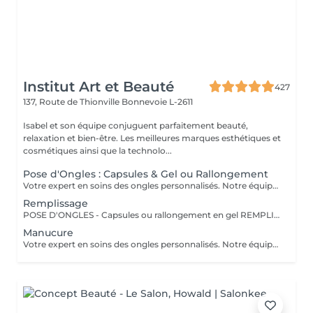
Institut Art et Beauté
427
137, Route de Thionville
Bonnevoie L-2611
Isabel et son équipe conjuguent parfaitement beauté,
relaxation et bien-être. Les meilleures marques esthétiques et
cosmétiques ainsi que la technolo...
Pose d'Ongles : Capsules & Gel ou Rallongement
Votre expert en soins des ongles personnalisés. Notre équipe de prothésistes ongulaires diplômées vous offre une gamme complète de services pour des ongles magnifiques et durables. Expertise et Professionnalisme : Prothésistes qualifiées et expérimentées : o Isabel o Francesca o Fatima o Deborah o Patricia o Mirza Des produits de haute qualité, aux couleurs variées pour des résultats éclatants et durables. Garantie de beauté et santé de vos ongles. Services adaptés à vos goûts et votre personnalité Capsules pour allonger rapidement vos ongles. Rallongement en Gel : Pour un résultat naturel et durable. Remplissage toute les 3 a 4 semaines pour comble la repousse et préserve l'intégrité de la pose initiale. Manucure Soins et esthétisme pour des ongles en pleine santé et élégants. Nos Techniques Manucure Combinée : Soins complets et embellissement. Vernis Semi-Permanent : Couleur durable sans pose de gel. Chablon ou Capsules : Pose traditionnelle ou look naturel.
Remplissage
POSE D'ONGLES - Capsules ou rallongement en gel REMPLISSAGE MANUCURE Nos prothésistes ongulaire diplômée vous accueille dans notre espace d'esthétique des soins des ongles personnalisés. Nos maîtrisons des méthodes qui sauront vous permettre de garder de beaux ongles durablement avec le stylise en fonction de vos goûts et de votre personnalité : manucure combinée, pose de vernis semi-permanent, remplissage, pose complète au chablon ou capsules. Nos produits à la pointe des tendances, de haute qualité, des couleurs dotées d'une pigmentation multiples.
Manucure
Votre expert en soins des ongles personnalisés. Notre équipe de prothésistes ongulaires diplômées vous offre une gamme complète de services pour des ongles magnifiques et durables. Expertise et Professionnalisme : Prothésistes qualifiées et expérimentées : o Isabel, o Francesca, o Fatima, o Deborah, o Patricia, o Mirza, Des produits de haute qualité, aux couleurs variées pour des résultats éclatants et durables. Garantie de beauté et santé de vos ongles. Services adaptés à vos goûts et votre personnalité Capsules pour allonger rapidement vos ongles. Rallongement en Gel : Pour un résultat naturel et durable. Remplissage toute les 3 a 4 semaines pour comble la repousse et préserve l'intégrité de la pose initiale. Manucure Soins et esthétisme pour des ongles en pleine santé et élégants. Nos Techniques Manucure Combinée : Soins complets et embellissement. Vernis Semi-Permanent : Couleur durable sans pose de gel. Chablon ou Capsules : Pose traditionnelle ou look naturel.