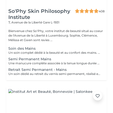
So'Phy Skin Philosophy
408
Institute
7, Avenue de la Liberté
Gare L-1931
Bienvenue chez So'Phy, votre institut de beauté situé au coeur
de l'Avenue de la Liberté à Luxembourg. Sophie, Clémence,
Mélissa et Gwen sont ravies ...
Soin des Mains
Un soin complet dédié à la beauté et au confort des mains. Le soin débute par une exfoliation douce afin d'affiner le grain de peau et révéler son éclat naturel. Les mains sont ensuite enveloppées dans un masque hydratant et nourrissant pour une action en profondeur. Pendant ce temps, les ongles sont soigneusement travaillés afin de leur redonner une forme nette et harmonieuse. Le soin se termine par un massage relaxant des mains, procurant une sensation immédiate de confort et de détente. Les mains sont plus douces, la peau nourrie et les ongles parfaitement soignés. Le vernis classique n'est pas proposé à l'institut. Si vous le souhaitez, nous pouvons toutefois réaliser la pose avec votre propre vernis en sélectionnant l'option correspondante.
Semi Permanent Mains
Une manucure complète associée à la tenue longue durée du vernis semi-permanent. Le soin débute par une mise en beauté des ongles : limage, travail des cuticules et préparation de l'ongle naturel afin d'assurer un résultat net et durable. Le vernis semi-permanent est ensuite appliqué pour offrir une finition brillante, élégante et résistante dans le temps. Les ongles sont soignés, la tenue est optimale et le résultat reste impeccable pendant plusieurs semaines. Idéal pour allier esthétique, confort et praticité au quotidien.
Retrait Semi Permanent - Mains
Un soin dédié au retrait du vernis semi-permanent, réalisé en douceur afin de préserver la qualité de l'ongle naturel. Le retrait est suivi d'une mise en forme des ongles et d'un travail rapide des cuticules pour retrouver un résultat net et soigné. Une base protectrice est ensuite appliquée pour renforcer l'ongle, complétée par une huile nourrissante afin d'hydrater et sublimer les cuticules. Les ongles sont propres, soignés et protégés. Idéal pour faire une pause tout en prenant soin de ses ongles. Ce service est proposé uniquement pour le vernis semi-permanent réalisé à l'institut.