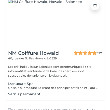
NM Coiffure Howald
327
40, rue des Scillas
Howald L-2529
Les prix indiqués sur Salonkee sont communiqués à titre
informatif et s'entendent de base. Ces derniers sont
susceptibles de varier selon le diagnosti...
Manucure Spa
Un soin sur mesure, utilisant des principes actifs pointu qui vous aidera a la restructuration de vos mains ainsi que vos ongles. Une combination parfaite entre exfoliation et masque pour retrouver éclat et hydratation durable .
Vernis permanent