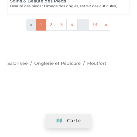
Soins & Beauté des Pieds
Beauté des pieds : Limage des ongles, retrait des cuticules, utilisation de la râpe pour les callosités et massage avec crème hydratante. Pédicure : Beauté des pieds + traitement des ongles incarnés/infectés + utilisation du bistouri pour les callosités.
«
1
2
3
4
...
13
»
Salonkee
Onglerie et Pédicure
Moutfort
Carte