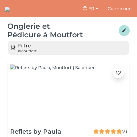
FR
Connexion
Onglerie et
Pédicure
à
Moutfort
Filtre
à
Moutfort
Reflets by Paula
181