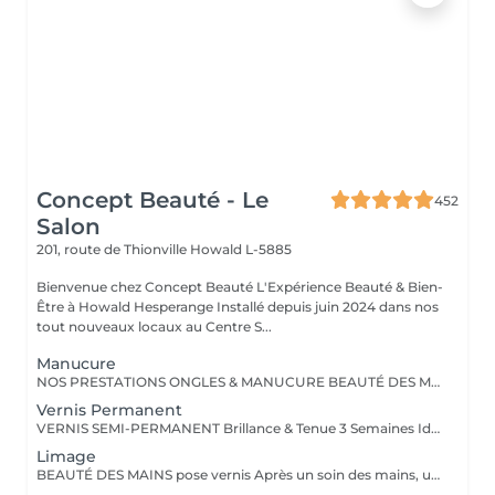
Concept Beauté - Le
452
Salon
201, route de Thionville
Howald L-5885
Bienvenue chez Concept Beauté L'Expérience Beauté & Bien-
Être à Howald Hesperange Installé depuis juin 2024 dans nos
tout nouveaux locaux au Centre S...
Manucure
NOS PRESTATIONS ONGLES & MANUCURE BEAUTÉ DES MAINS Manucure & Soin Nourrissant Offrez à vos mains un soin complet avec une manucure experte comprenant : Limage et mise en forme des ongles Soins des cuticules pour un contour net Massage nourrissant avec des soins hydratants ProNails En supplément : Application d'un vernis Longwear ou semi-permanent (en option) Une pause bien-être idéale pour retrouver des mains soignées et élégantes. OPTIONS À LA CARTE Personnalisez votre soin ! Selon vos envies, vous pouvez compléter votre manucure avec : Pose de vernis Longwear Pour une touche de couleur élégante Vernis semi-permanent Tenue parfaite jusqu'à 3 semaines Soin Spa Complet des mains Exfoliation, masque nourrissant et massage profond pour une détente absolue Offrez à vos mains un soin sur-mesure, réalisé par nos professionnelles expertes ! Notre équipe est composée d'expertes hautement qualifiées, dont certaines sont formatrices en onglerie dans notre centre Concept Beauté Distribution. Nous maîtrisons les dernières tendances et techniques pour garantir des prestations d'exception. Besoin d'un conseil personnalisé ? Nous sommes là pour vous guider vers la meilleure option selon votre type d'ongles et votre style de vie. Offrez à vos mains et à vos pieds l'expertise qu'ils méritent avec ProNails et notre équipe d'expertes !
Vernis Permanent
VERNIS SEMI-PERMANENT Brillance & Tenue 3 Semaines Idéal pour celles qui veulent une manucure impeccable sans abîmer leurs ongles naturels, le vernis semi-permanent ProNails assure une brillance éclatante et une tenue longue durée. Pourquoi choisir le semi-permanent ? Séchage immédiat sous lampe LED Jusqu'à 3 semaines de tenue sans s'écailler Large choix de couleurs tendances Dépose rapide et en douceur Disponible pour les mains & les pieds pour une mise en beauté complète. ONGLES PARFAITS AVEC PRONAILS EXPERTISE & QUALITÉ PROFESSIONNELLE Dans notre institut, nous vous offrons un service onglerie haut de gamme, réalisé avec les produits de la marque ProNails, reconnue pour sa qualité et sa tenue exceptionnelle. Nos expertes en onglerie, dont certaines sont également formatrices en prothésie ongulaire dans notre centre de formation Concept Beauté Distribution, sauront vous conseiller et sublimer vos ongles avec professionnalisme.
Limage
BEAUTÉ DES MAINS pose vernis Après un soin des mains, une pose vernis : Limage et mise en forme des ongles Application d'un vernis Longwear ProNails longue tenue ou semi-permanent (en option) Une pause bien-être idéale pour retrouver des mains soignées et élégantes.