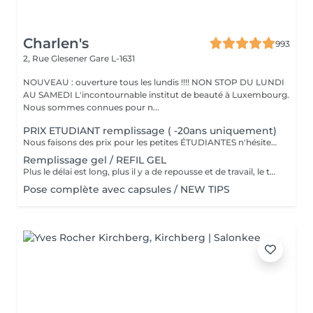
Charlen's
993
2, Rue Glesener
Gare L-1631
NOUVEAU : ouverture tous les lundis !!!! NON STOP DU LUNDI
AU SAMEDI L'incontournable institut de beauté à Luxembourg.
Nous sommes connues pour n...
PRIX ETUDIANT remplissage ( -20ans uniquement)
Nous faisons des prix pour les petites ÉTUDIANTES n'hésitez pas a passer
Remplissage gel / REFIL GEL
Plus le délai est long, plus il y a de repousse et de travail, le tarif s'adapte donc au temps écoulé depuis votre dernier rendez-vous. Merci de choisir le remplissage adapté
Pose complète avec capsules / NEW TIPS