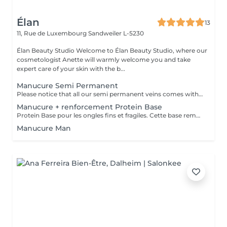
Élan
13
11, Rue de Luxembourg
Sandweiler L-5230
Élan Beauty Studio Welcome to Élan Beauty Studio, where our
cosmetologist Anette will warmly welcome you and take
expert care of your skin with the b...
Manucure Semi Permanent
Please notice that all our semi permanent veins comes with Manicure included
Manucure + renforcement Protein Base
Protein Base pour les ongles fins et fragiles. Cette base remplie de protéines ravivent et renforcent vos ongles. Il protège, renforce et restaure instantanément et au long terme les ongles. Formule douce et soignante qui protège la plaque naturelle de l ongle contre les agressions extérieures et les traumatismes mécaniques.
Manucure Man