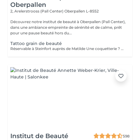
Oberpallen
2, Arelerstrooss (Pall Center)
Oberpallen L-8552
Découvrez notre institut de beauté à Oberpallen (Pall Center),
dans une ambiance empreinte de sérénité et de calme, prêt
pour une pause beauté hors du...
Tattoo grain de beauté
Réservable à Steinfort auprès de Matilde Une coquetterie ? Accentuer un grain de beauté déjà existant ? Une jolie mouche à la Maryline Monroe ? Au choix... Sans douleur, pas de retouche nécessaire ( mais comprise si besoin ), longue durée dans le temps ( jusqu'à 18 mois )
Institut de Beauté
598