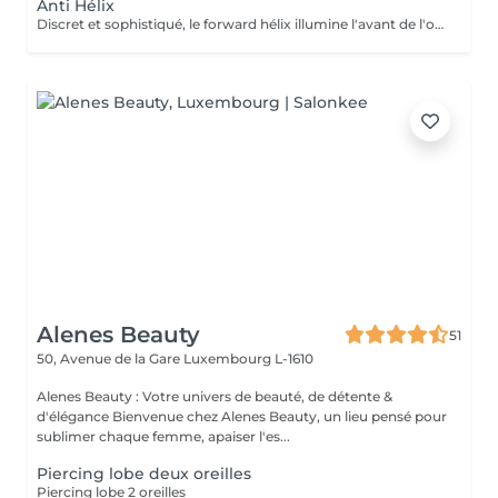
Anti Hélix
Discret et sophistiqué, le forward hélix illumine l'avant de l'oreille avec subtilité. Un choix idéal pour une composition délicate et résolument élégante. Conseils personnalisés et suivi de cicatrisation Inclus : Bijou de première pose en titane ASTM F-136 + 5€ pour changer la couleur de ton bijou grâce à l'anodisation. Les bijoux de la vitrine sont disponibles en première pause, le prix du bijou est à ajouter à la prestation. Pour toutes demandes d'informations, merci de me contacter. Tout les mineurs doivent être accompagnés d'un tuteur légal ( parents ! ), des justificatifs d'identités seront demandés.
Alenes Beauty
51
50, Avenue de la Gare
Luxembourg L-1610
Alenes Beauty : Votre univers de beauté, de détente &
d'élégance Bienvenue chez Alenes Beauty, un lieu pensé pour
sublimer chaque femme, apaiser l'es...
Piercing lobe deux oreilles
Piercing lobe 2 oreilles