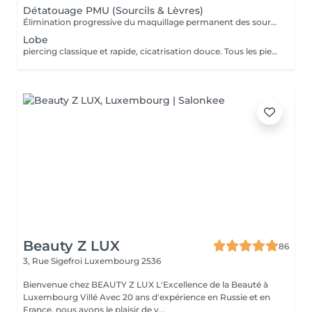
Détatouage PMU (Sourcils & Lèvres)
Élimination progressive du maquillage permanent des sourcils et des lèvres à l'aide d'un laser Q-Switched. Le nombre de séances dépend de: la couleur du pigment la profondeur d'implantation l'ancienneté du maquillage permanent la réaction individuelle de la peau 17 En moyenne 3 à 8 séances, espacées de 6 à 8 semaines, sont nécessaires. À LIRE AVANT VOTRE SÉANCE Évitez toute exposition au soleil et aux UV pendant les 2 semaines avant et après la séance. Informez-nous si vous prenez un traitement photosensibilisant. Traitement contre-indiqué pendant la grossesse. Le traitement ne peut pas être réalisé sur une peau infectée, brûlée ou présentant une plaie. Ne pas appliquer de rétinol, d'acides exfoliants ou de produits irritants sur la zone avant et après le traitement. Respectez un délai minimum de 6 à 8 semaines entre chaque séance.
Lobe
piercing classique et rapide, cicatrisation douce. Tous les piercings sont réalisés dans le respect strict des normes d'hygiène, de sécurité et de la législation luxembourgeoise. Le matériel est stérilisé en autoclave, les gants et instruments sont à usage unique, et les bijoux utilisés sont en titane chirurgical hypoallergénique, conforme aux normes européennes. Chaque prestation comprend : *la désinfection complète de la zone, *la pose professionnelle, *les conseils personnalisés de soins et cicatrisation. Âge minimum Règlement au Luxembourg : Le piercing est autorisé à partir de 16 ans. Entre 16 et 18 ans, le client doit être accompagné d'un parent ou tuteur légal pour signer une autorisation écrite avant la séance. Aucun piercing n'est effectué en dessous de 16 ans, sans exception. Avant la séance : Ne pas consommer d'alcool, de caféine ni de médicaments fluidifiant le sang (aspirine, ibuprofène, etc.) pendant 24 h. Avoir bien mangé et dormi avant la séance. La peau doit être propre, sans maquillage ni crème. Après la séance : Ne pas toucher le piercing avec les mains sales. Nettoyer la zone 2 fois par jour avec une solution saline stérile. Éviter piscine, sauna, mer, maquillage ou parfum pendant 10 à 15 jours. Ne jamais tourner ni retirer le bijou avant la cicatrisation complète. Contre-indications : Grossesse, allaitement, diabète non stabilisé. Maladies de la peau ou infections locales. Traitements anticoagulants, immunosuppresseurs ou antibiotiques en cours. Allergies connues aux métaux.
Beauty Z LUX
86
3, Rue Sigefroi
Luxembourg 2536
Bienvenue chez BEAUTY Z LUX L'Excellence de la Beauté à
Luxembourg Villé Avec 20 ans d'expérience en Russie et en
France, nous avons le plaisir de v...