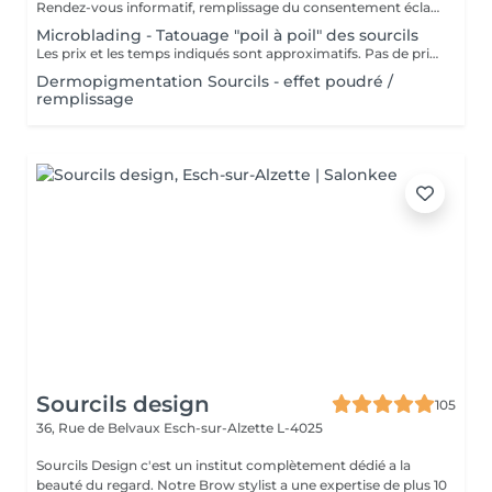
Rendez-vous informatif, remplissage du consentement éclairé pour la réalisation d'un acte de tatouage. Évaluation du tatouage à réaliser, choix de la technique la mieux adaptée. La consultation est considérée comme un acompte si prise de rendez-vous pour le tatouage endéans les 15 jours.
Microblading - Tatouage "poil à poil" des sourcils
Les prix et les temps indiqués sont approximatifs. Pas de prise de rendez-vous sans consultation préalable. Réservable en ligne ou par téléphone.
Dermopigmentation Sourcils - effet poudré /
remplissage
Sourcils design
105
36, Rue de Belvaux
Esch-sur-Alzette L-4025
Sourcils Design c'est un institut complètement dédié a la
beauté du regard. Notre Brow stylist a une expertise de plus 10