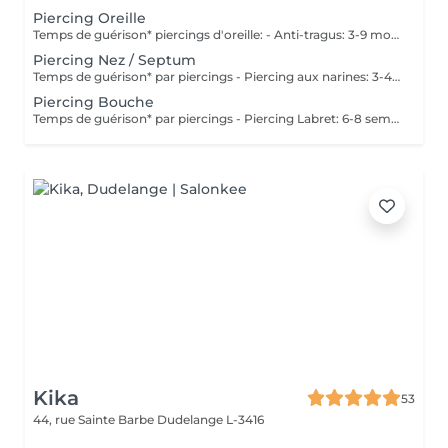
Piercing Oreille
Temps de guérison* piercings d'oreille: - Anti-tragus: 3-9 mois - Piercing de conque: 3-9 mois - Daithpiercing: 3-9 mois - Piercing helix: 3-9 mois - Perçage de fumée: 3-9 mois - Piercing douillet: 3-9 mois - Piercing Tragus: 3-9 mois - Piercing du lobe de l'oreille: 4-8 semaines *Notez également qu'il est indispensable de réaliser les soins quotidiennement pour que la cicatrisation se fasse dans les meilleures conditions. *La guérison est différente d'une personne à l'autre **Si vous êtes mineur, l'autorisation parentale est obligatoire. Industriel Piercing - Sous réserve d'évaluation
Piercing Nez / Septum
Temps de guérison* par piercings - Piercing aux narines: 3-4 semaines - Piercing septum: 4-8 semaines *Notez également qu'il est indispensable de réaliser les soins quotidiennement pour que la cicatrisation se fasse dans les meilleures conditions. *La guérison est différente d'une personne à l'autre **Si vous êtes mineur, l'autorisation parentale est obligatoire.
Piercing Bouche
Temps de guérison* par piercings - Piercing Labret: 6-8 semaines - Piercing des lèvres / côté: 6-8 semaines - Piercing de la lèvre supérieure: 2-3 mois - Piercing de la langue: 4-8 semaines *Notez également qu'il est indispensable de réaliser les soins quotidiennement pour que la cicatrisation se fasse dans les meilleures conditions. *La guérison est différente d'une personne à l'autre **Si vous êtes mineur, l'autorisation parentale est obligatoire.
Kika
53
44, rue Sainte Barbe
Dudelange L-3416