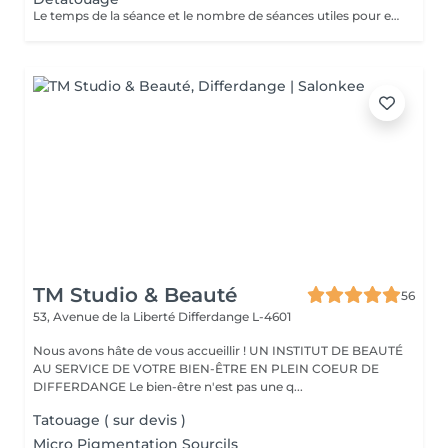
Le temps de la séance et le nombre de séances utiles pour enlever le tatouage sont variables Le détatouage laser est une technique efficace qui fragmente les pigments d'encre sous la peau à l'aide de faisceaux de lumière, permettant ainsi au système immunitaire de les éliminer progressivement. Le processus nécessite généralement plusieurs séances, et son efficacité dépend de divers facteurs. Comment ça marche ? Le laser cible les particules d'encre et les chauffe pour les fragmenter en morceaux plus petits. Ces fragments sont ensuite naturellement évacués par le corps. Différents types de lasers, tels que le laser Picosure ou le laser Q-Switched, sont utilisés pour traiter efficacement différentes couleurs et profondeurs d'encre. Ce qu'il faut savoir Nombre de séances Le nombre de séances varie considérablement. Un tatouage amateur peut nécessiter 3 à 5 séances, tandis qu'un tatouage professionnel peut en exiger 4 à 12, voire plus, pour une disparition complète. Résultats progressifs L'éclaircissement de l'encre est visible après chaque séance, mais le tatouage complet s'estompe progressivement au fil du temps.
TM Studio & Beauté
56
53, Avenue de la Liberté
Differdange L-4601
Nous avons hâte de vous accueillir ! UN INSTITUT DE BEAUTÉ
AU SERVICE DE VOTRE BIEN-ÊTRE EN PLEIN COEUR DE
DIFFERDANGE Le bien-être n'est pas une q...
Tatouage ( sur devis )
Micro Pigmentation Sourcils