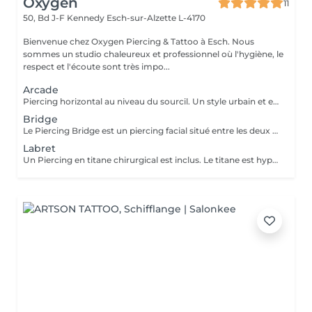
Oxygen
11
50, Bd J-F Kennedy
Esch-sur-Alzette L-4170
Bienvenue chez Oxygen Piercing & Tattoo à Esch. Nous
sommes un studio chaleureux et professionnel où l'hygiène, le
respect et l'écoute sont très impo...
Arcade
Piercing horizontal au niveau du sourcil. Un style urbain et expressif, réalisé avec un bijou courbé en titane. Pose précise adaptée à ta morphologie. Si tu souhaites te faire percer mais que tu as peur des aiguilles ou que tu souffres d'anxiété (stress, blocage), nous te demandons de bien vouloir réserver le service intitulé: <<NOM DU PIERCING (Phobie des aiguilles)>> Ce service ne côute pas plus cher. Il est simplement prévu pour des raisons d'organisation, afin que tout le monde soit à l'aise et bien accueilli(e).
Bridge
Le Piercing Bridge est un piercing facial situé entre les deux yeux à la racine du nez. Un Piercing en titane chirurgical est inclus. Le titane est hypoallergénique, léger et idéal pour les premières phases de cicatrisation. Si tu souhaites te faire percer mais que tu as peur des aiguilles ou que tu souffres d'anxiété (stress, blocage), nous te demandons de bien vouloir réserver le service intitulé: <<NOM DU PIERCING (Phobie des aiguilles)>> Ce service ne côute pas plus cher. Il est simplement prévu pour des raisons d'organisation, afin que tout le monde soit à l'aise et bien accueilli(e).
Labret
Un Piercing en titane chirurgical est inclus. Le titane est hypoallergénique, léger et idéal pour les premières phases de cicatrisation. Si tu souhaite te faire percer mais que tu as peur des aiguilles ou que tu souffres d'anxiété (stress, blocage), nous te demandons de bien vouloir réserver le service intitulé: <<NOM DU PIERCING (Phobie des aiguilles)>> Ce service ne côute pas plus cher. Il est simplement prévu pour des raisons d'organisation, afin que tout le monde soit à l'aise et bien accueilli(e).