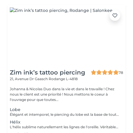
Zim ink’s tattoo piercing
78
21, Avenue Dr Gaasch
Rodange L-4818
Johanna & Nicolas Duo dans la vie et dans le travaille ! Chez
nous le client est une priorité ! Nous mettons le coeur à
l'ouvrage pour que toutes...
Lobe
Élégant et intemporel, le piercing du lobe est la base de toutes les plus belles compositions. Qu'il s'agisse d'un premier piercing ou d'une nouvelle création, chaque réalisation est effectuée avec précision afin de t'offrir une expérience aussi agréable que soignée. Inclus : Bijou de première pose en titane ASTM F-136 Conseils personnalisés et suivi de cicatrisation + 5€ pour changer la couleur de ton bijou grâce à l'anodisation. Les bijoux de la vitrine sont disponibles en première pause, le prix du bijou est à ajouter à la prestation. Pour toutes demandes d'informations, merci de me contacter. Tout les mineurs doivent être accompagnés d'un tuteur légal ( parents ! ), des justificatifs d'identités seront demandés.
Hélix
L'hélix sublime naturellement les lignes de l'oreille. Véritable incontournable, il apporte une touche contemporaine et raffinée qui s'intègre parfaitement à votre style. Chaque projet est pensé en harmonie avec ton anatomie. Conseils personnalisés et suivi de cicatrisation Inclus : Bijou de première pose en titane ASTM F-136 + 5€ pour changer la couleur de ton bijou grâce à l'anodisation. Les bijoux de la vitrine sont disponibles en première pause, le prix du bijou est à ajouter à la prestation. Pour toutes demandes d'informations, merci de me contacter. Tout les mineurs doivent être accompagnés d'un tuteur légal ( parents ! ), des justificatifs d'identités seront demandés.