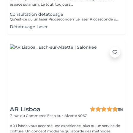
espace solarium. Le tout, toujours...
Consultation détatouage
Qu'est-ce qu'un laser Picoseconde ? Le laser Picoseconde permet de délivrer une impulsion lumineuse de l'ordre de 300 picoseconde. Cette brièveté d'impulsion induit une onde de choc capable de fragmenter les pigments du tatouage. Le détatouage était jusqu'à présent réalisé avec des lasers dits «Q Switched» avec une durée d'impulsion de l'ordre de la nanoseconde, beaucoup moins efficace. - Efficace sur les tatouages noirs et de couleurs - Traitement corps, visage et maquillage permanant. - Le détatouage par laser ne laisse pas de cicatrices après le traitement ; - Les séances sont espacées de 30 à 40 jours (au lieu de 2 mois ou plus avec un laser «Q Switched») ; Il est impossible de prédire avec précision le nombre de séances nécessaires. En effet, tout dépend des facteurs sur lesquels nous n'avons aucune information avant de commencer le traitement (qualité et profondeur de l'encre, présence ou non de métaux dans les pigments)
Détatouage Laser
AR Lisboa
196
7, rue du Commerce
Esch-sur-Alzette 4067
AR Lisboa vous accorde une expérience, plus qu'un service de
coiffure. Un concept moderne qui aborde des méthodes