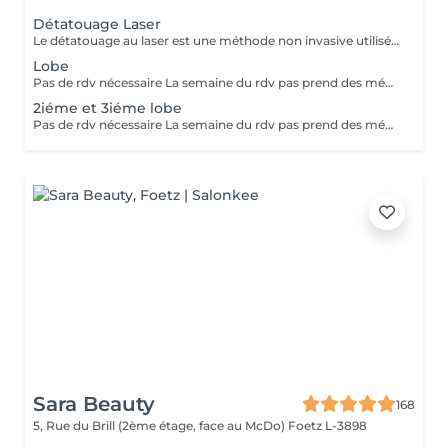
Détatouage Laser
Le détatouage au laser est une méthode non invasive utilisée pour enlever un tatouage de la peau en utilisant un laser. Ce processus est très populaire, car il permet de supprimer les tatouages de manière efficace tout en minimisant les risques de cicatrices. Le principe repose sur l'utilisation d e faisceaux lumineux qui fragmentent les pigments du tatouage.
Lobe
Pas de rdv nécessaire La semaine du rdv pas prend des médicaments, des anti-inflamatoires, des antibiotiques et de cortisone.
2iéme et 3iéme lobe
Pas de rdv nécessaire La semaine du rdv pas prend des médicaments, des anti-inflamatoires, des antibiotiques et de cortisone.
Sara Beauty
168
5, Rue du Brill (2ème étage, face au McDo)
Foetz L-3898