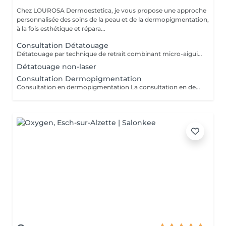
Chez LOUROSA Dermoestetica, je vous propose une approche
personnalisée des soins de la peau et de la dermopigmentation,
à la fois esthétique et répara...
Consultation Détatouage
Détatouage par technique de retrait combinant micro-aiguilletage et solution spécifique, adaptée aux pigments difficiles à traiter au laser . La consultation est requise.
Détatouage non-laser
Consultation Dermopigmentation
Consultation en dermopigmentation La consultation en dermopigmentation est une étape essentielle avant toute prestation de traitement correctif ou reconstructeur. Elle permet de comprendre vos besoins, d'analyser la peau et de définir un protocole entièrement personnalisé en fonction de la zone à traiter, de votre carnation, de votre morphologie et du résultat souhaité. Ce rendez-vous comprend un échange approfondi sur vos attentes, une analyse précise de la zone concernée ainsi que des conseils professionnels sur la technique et l'approche les plus adaptées à votre situation. C'est également un moment privilégié pour répondre à toutes vos questions et s'assurer de l'absence de contre-indications. Le montant de la consultation est déduit du tarif de la prestation si celle-ci est réalisée dans les 2 mois suivant la consultation. Cette étape est indispensable afin de garantir un traitement sécurisé, cohérent et parfaitement adapté à votre peau et à votre objectif esthétique ou réparateur.