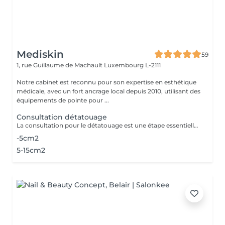
Mediskin
59
1, rue Guillaume de Machault
Luxembourg L-2111
Notre cabinet est reconnu pour son expertise en esthétique
médicale, avec un fort ancrage local depuis 2010, utilisant des
équipements de pointe pour ...
Consultation détatouage
La consultation pour le détatouage est une étape essentielle avant le traitement. Elle permet d'évaluer la taille, les couleurs et la profondeur du tatouage, ainsi que le type de peau du patient. Le professionnel explique le déroulement du traitement, le nombre de séances nécessaires et les éventuels effets secondaires. C'est aussi le moment pour poser toutes vos questions et discuter des attentes en termes de résultats
-5cm2
5-15cm2