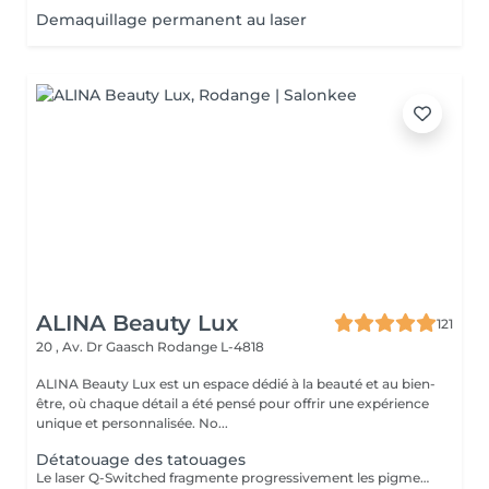
Demaquillage permanent au laser
ALINA Beauty Lux
121
20 , Av. Dr Gaasch
Rodange L-4818
ALINA Beauty Lux est un espace dédié à la beauté et au bien-
être, où chaque détail a été pensé pour offrir une expérience
unique et personnalisée. No...
Détatouage des tatouages
Le laser Q-Switched fragmente progressivement les pigments du tatouage afin que l'organisme les élimine naturellement. Tatouages noirs Tatouages rouges Tatouages bleus Certains pigments colorés (selon leur composition) En moyenne 4 à 10 séances, espacées de 6 à 8 semaines, sont nécessaires. À LIRE AVANT VOTRE SÉANCE Évitez toute exposition au soleil et aux UV pendant les 2 semaines avant et après la séance. Informez-nous si vous prenez un traitement photosensibilisant. Traitement contre-indiqué pendant la grossesse. Le traitement ne peut pas être réalisé sur une peau infectée, brûlée ou présentant une plaie. Ne pas appliquer de rétinol, d'acides exfoliants ou de produits irritants sur la zone avant et après le traitement. Respectez un délai minimum de 6 à 8 semaines entre chaque séance.