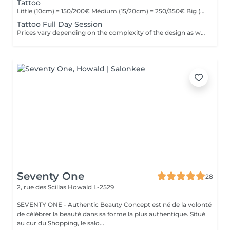
Tattoo
Little (10cm) = 150/200€ Médium (15/20cm) = 250/350€ Big (25cm/+) = start at 400€ Custom quotes per project! The prices vary depending on the complexity of the design as well as the área to be tattoed!
Tattoo Full Day Session
Prices vary depending on the complexity of the design as well as the área to be tattoed.
Seventy One
28
2, rue des Scillas
Howald L-2529
SEVENTY ONE - Authentic Beauty Concept est né de la volonté
de célébrer la beauté dans sa forme la plus authentique. Situé
au cur du Shopping, le salo...