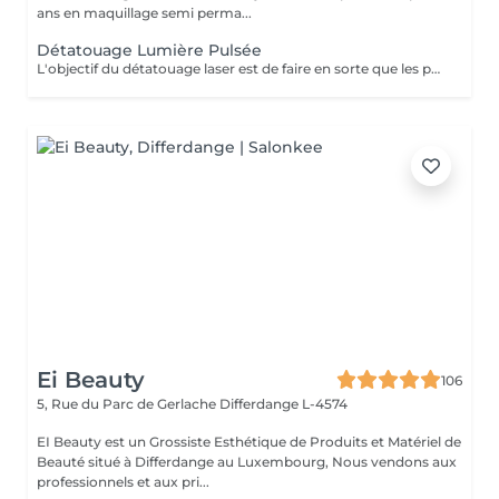
ans en maquillage semi perma...
Détatouage Lumière Pulsée
L'objectif du détatouage laser est de faire en sorte que les particules d'encre soient digérables par l'organisme. Ainsi le faisceau d'énergie du laser vise le pigment et permet de le faire éclater. Il va ensuite être éliminé par les globules blancs. La quantité de séances dépendra du type d'encre, de la peau et de la technique utilisée par le professionnel qui a réalisé votre tatouage des sourcils. seulement un mois apres la première séance la praticienne pourra déterminer le numéro de séances nécessaires, dans. certaines cas une seule séance suffit comme dans certains outres nous pouvons besoin de trois ou plus. Les poils peuvent temporairement devenir blancs "en raison de l'élimination des pigments" explique l'experte. Cette décoloration est courante et temporaire (en quelques jours seulement, les sourcils retrouvent leur couleur d'origine).
Ei Beauty
106
5, Rue du Parc de Gerlache
Differdange L-4574
EI Beauty est un Grossiste Esthétique de Produits et Matériel de
Beauté situé à Differdange au Luxembourg, Nous vendons aux
professionnels et aux pri...