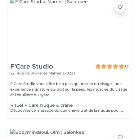
F'Care Studio
32
22, Rue de Bruxelles
Mamer L-8223
F'Care Studio vous offre bien plus qu'un soin du visage : une
expérience signature qui agit sur la peau, les muscles du visage
et l'équilibre du systè...
Rituel F'Care Nuque & crâne
Découvrez ce massage du cuir chevelu et de la nuque pour chasser les tensions physiques et mentales, combattre la fatigue et le stress. Modelage manuel du cuir chevelu sans huile, travail lent des muscles du cou, de la nuque sur-sollicités au quotidien. Les zones sensibles et tendues du crâne sont travaillés avec des techniques d'acupression et des instruments en pierre semi précieuse chauds afin de relaxer à la fois le corps et l'esprit et s'ancrer dans le moment présent. Réel lâcher prise en quelques instants. Les signes de fatigue sont estompés, le visage est parfaitement détendu.