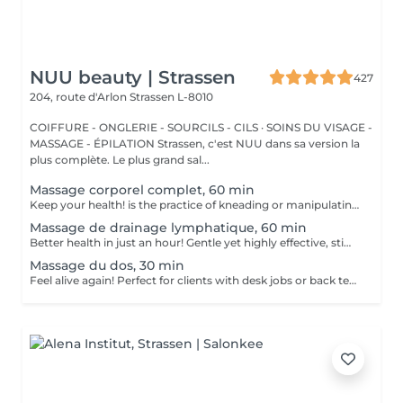
NUU beauty | Strassen
427
204, route d'Arlon
Strassen L-8010
COIFFURE - ONGLERIE - SOURCILS - CILS · SOINS DU VISAGE -
MASSAGE - ÉPILATION Strassen, c'est NUU dans sa version la
plus complète. Le plus grand sal...
Massage corporel complet, 60 min
Keep your health! is the practice of kneading or manipulating a person's muscles and other soft-tissue in order to reduce stress, reduce muscle pain, increase relaxation and improve the work of the immune system. Age restrictions: there are no age restrictions for this procedure. Post procedure recommendations: do not do sport and any sharp movements 2-3 hours after the procedure. Frequency: 1-2 times per week, 10 times in total. Repeat once in 3-6 months.
Massage de drainage lymphatique, 60 min
Better health in just an hour! Gentle yet highly effective, stimulates the body's lymphatic system to flush out toxins, reduce swelling, and enhance immunity. This technique uses light, rhythmic strokes to encourage natural drainage, making it perfect for reducing bloating, post-surgery care, and improving skin tone. A go-to for detox and wellness. Age restrictions: there are no age restrictions for this procedure. Post procedure recommendations: do not do sport and any sharp movements 2-3 hours after the procedure. Frequency: 1-2 times per week, 10 times in total. Repeat once in 3-6 months.
Massage du dos, 30 min
Feel alive again! Perfect for clients with desk jobs or back tension, focuses on relieving stress, tightness, and knots in the back and shoulders. Whether you suffer from chronic back pain or occasional tension, this treatment provides targeted relief and improved posture. Cupping therapy is an ancient healing technique that uses special cups to create gentle suction on the skin. This suction promotes blood flow, relieves muscle tension, reduces inflammation, and supports deep relaxation. The treatment can help release toxins, improve circulation, and ease chronic pain or stiffness. Age restrictions: there are no age restrictions for this procedure. Post procedure recommendations: do not do sport and any sharp movements for 2-3 hours after the procedure. Frequency: 1-2 times per week, 10 times in total. Repeat once in 3-6 months.