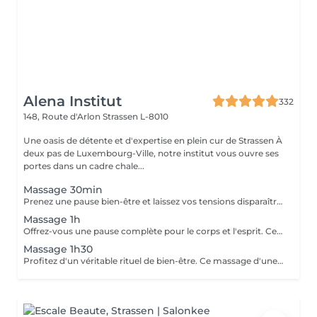
Alena Institut
332
148, Route d'Arlon
Strassen L-8010
Une oasis de détente et d'expertise en plein cur de Strassen À
deux pas de Luxembourg-Ville, notre institut vous ouvre ses
portes dans un cadre chale...
Massage 30min
Prenez une pause bien-être et laissez vos tensions disparaître. Ce massage de 30 minutes détend les muscles, apaise l'esprit et vous procure une sensation de relaxation profonde. Un moment parfait pour retrouver énergie et sérénité.
Massage 1h
Offrez-vous une pause complète pour le corps et l'esprit. Ce massage d'une heure détend en profondeur les muscles, libère les tensions et procure une relaxation durable. Un moment idéal pour retrouver énergie, équilibre et bien-être.
Massage 1h30
Profitez d'un véritable rituel de bien-être. Ce massage d'une heure et demi offre une relaxation intense, soulage les tensions et revitalise le corps et l'esprit. Un moment privilégié pour se ressourcer pleinement et retrouver sérénité et vitalité.