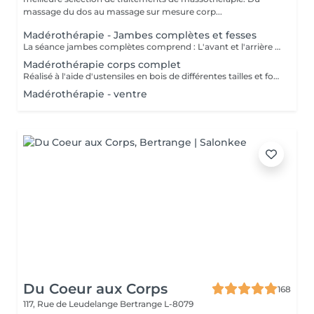
massage du dos au massage sur mesure corp...
Madérothérapie - Jambes complètes et fesses
La séance jambes complètes comprend : L'avant et l'arrière des jambes ainsi que les fesses. Réalisé à l'aide d'ustensiles en bois de différentes tailles et formes spécialement conçus pour s'adapter aux lignes du corps. - Anti cellulite - Une alternative à la chirurgie - Accélère le métabolisme - Active le système lymphatique - Raffermit et tonifie la peau - Redessine le corps et les volumes
Madérothérapie corps complet
Réalisé à l'aide d'ustensiles en bois de différentes tailles et formes spécialement conçus pour s'adapter aux lignes du corps. - Anti cellulite - Une alternative à la chirurgie - Accélère le métabolisme - Active le système lymphatique - Raffermit et tonifie la peau - Redessine le corps et les volumes
Madérothérapie - ventre
Du Coeur aux Corps
168
117, Rue de Leudelange
Bertrange L-8079