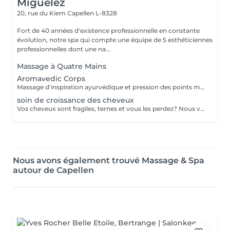
Miguelez
20, rue du Kiem
Capellen L-8328
Fort de 40 années d'existence professionnelle en constante
évolution, notre spa qui compte une équipe de 5 esthéticiennes
professionnelles dont une na...
Massage à Quatre Mains
Aromavedic Corps
Massage d'inspiration ayurvédique et pression des points marmas selon votre dosha (vata, pitta, kapha), tant avec les couleurs que les parfums et le choix des huiles. Une tisane vous sera servie après le soin.
soin de croissance des cheveux
Vos cheveux sont fragiles, ternes et vous les perdez? Nous vous proposons une cure de 2 semaines (dont 6 applications au total) dans notre institut. - Application d'un shampoing riche en Cell Supporting molecules qui fortifie la racine capillaire et active la pousse du cheveu - Pénétration des actifs grâce aux ultrasons - Application d'un conditionner pour des cheveux souples et brillants - Application d'un sérum riche en Cell Supporting molecules et en Redensyl pour une chevelure pleine de vitalité et volumineuse. Le sérum renforce le métabolisme de la racine des cheveux et en favorise la repousse.
Nous avons également trouvé Massage & Spa
autour de Capellen