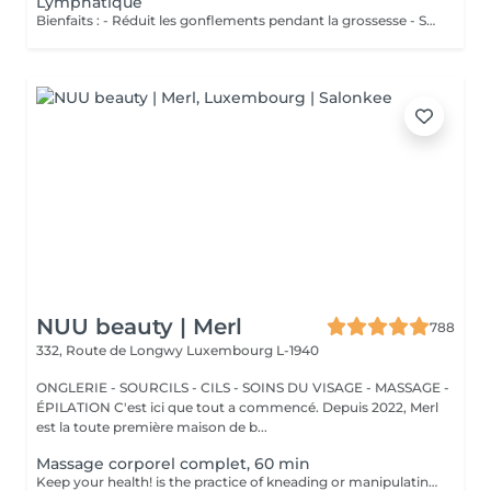
Lymphatique
Bienfaits : - Réduit les gonflements pendant la grossesse - Soulage les jambes lourdes - Améliore la circulation - Procure confort et légèreté
NUU beauty | Merl
788
332, Route de Longwy
Luxembourg L-1940
ONGLERIE - SOURCILS - CILS - SOINS DU VISAGE - MASSAGE -
ÉPILATION C'est ici que tout a commencé. Depuis 2022, Merl
est la toute première maison de b...
Massage corporel complet, 60 min
Keep your health! is the practice of kneading or manipulating a person's muscles and other soft-tissue in order to reduce stress, reduce muscle pain, increase relaxation and improve the work of the immune system. Benefits of getting a full body massage: - reduces stress - relaxing - improves blood circulation - improves body immune system How is full body massage done? - head and neck are massaged - shoulders and back are massaged - hands and arms are massaged - feet and legs are massaged - belly is massaged Age restrictions: there are no age restrictions for this procedure. Post procedure recommendations: do not do sport and any sharp movements 2-3 hours after the procedure. Frequency: 1-2 times per week, 10 times in total. Repeat once in 3-6 months.