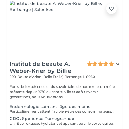
Institut de beauté A.
134
Weber-Krier by Billie
290, Route d'Arlon (Belle Etoile)
Bertrange L-8050
Forts de l'expérience et du savoir-faire de notre maison mère,
présente depuis 1970 au centre-ville et ce à travers 4
générations, nous vous offrons l...
Endermologie soin anti-âge des mains
Particulièrement attentif au bien-être des consommateurs, ce nouveau protocole exclusif LPG® est l'alliance de la technicité, qui s'appuie sur la technologie brevetée de l'appareil CelluM6 Alliance® et de la sensorialité pour une efficacité immédiate et durable sur le corps. Et ce, grâce à une succession de manoeuvres réalisées à la fois par la tête de soin Alliance®, l'application d'un masque et par les mains du praticien.
GDC : Sperience Pomegranade
Un rituel luxueux, hydratant et apaisant pour le corps qui peut être personnalisé en fonction des besoins de la peau. La ligne est basée sur la grenade, un ingrédient fantastique,apaisant et antioxydant. Le résultat ? Renouvellement cellulaire, vitalité et hydratation ! POMEGRANATE BODY SCRUB: Avec le gommage corporel à base de poudre et de crème, savourez un rituel d'exfoliation de tout le corps d'une durée de 45 minutes. POMEGRANATE BODY MASSAGE : Massage en position allongée puis en position couchée avec la crème de massage sensoriel. Ce rituel dure 45 minutes. POMEGRANATE BODY WRAP : L'enveloppement est appliqué par des mouvements doux et laissé reposer 20 minutes avant de faire pénétrer le produit par un massage. Le rituel dure 60 minutes. POMEGRANATE RED SERENITY : Un délicieux rituel de 90 minutes alliant le pouvoir des graines de grenade aux puissants effets hydratants de la crème. POMEGRANATE SWEET COCOON : Plongez dans le monde de la grenade Sperience pendant 90 minutes avec ce rituel complet comprenant gommage, massage et enveloppement.