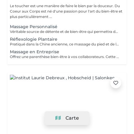
Le toucher est une manière de faire le bien par la douceur. Du
Coeur aux Corps est né d'une passion pour l'art du bien-être et
plus particulièrement ...
Massage Personnalisé
Véritable source de détente et de bien-être qui permettra de retirer les noeuds musculaires tout en favorisant un état intense de relaxation, des pieds à la tête ou selon vos besoins et envie. Un moment de lâcher prise pour le corps et l'esprit.
Réflexologie Plantaire
Pratiqué dans la Chine ancienne, ce massage du pied et de la voûte plantaire utilise le processus d'auto-guérison. Il soulage, énergise et harmonise le corps par des pressions localisées sur les pieds. Un massage qui fait écho dans le corps entier.
Massage en Entreprise
Offrez une parenthèse bien-être à vos collaborateurs. Cette pause relaxante leur permettra de libérer les tensions musculaires, de détendre l'esprit et de leur apporter une reconnaissance en prenant soin de leur confort. Le massage amma assis est une technique de toucher et d'enchainement de manoeuvres qui se pratique en position assise sur une personne habillée. Elle cible essentiellement les épaules, le dos, la nuque, les hanches, les bras, les mains et la tête, mais peut être adapté à chaque besoin de vos collaborateurs.
Carte