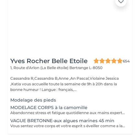
Yves Rocher Belle Etoile
654
1, Route d'Arlon (La Belle étoile)
Bertrange L-8050
Cassandra R,Cassandra B,Anne ,An Pascal,Violaine Jessica
,Katia vous accueille toute la semaine de 9h à 20h dans la
bonne humeur ! Langue : français,...
Modelage des pieds
MODELAGE CORPS à la camomille
Abandonnez stress et fatigue quotidienne aux mains expertes de notre estheticienne. Sa gestuelle manuelle libere instantanement chacun de vos points de tension depuis les pieds jusqu à la nuque Le doux parfum fleuri de la camomille enveloppe votre corps et apaise vos sens et votre esprit. lacher prise dans un incroyable moment de detente . Vous etes apaisée et detendue.
VAGUE BRETONNE-aux algues marines 45 min
Vous sentez votre corps et votre esprit s éveiller comme a la suite d un bain dans l OCEAN. Vous vous tonicité et leur confort. sentez légère et revitalisée. Vos jambes retrouvent leur tonicité et leur confort