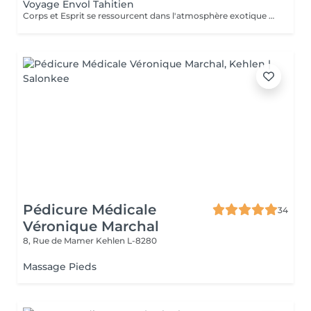
Voyage Envol Tahitien
Corps et Esprit se ressourcent dans l'atmosphère exotique des trésors polynésiens, ces îles où la beauté, la générosité et la luxuriance ont un goût de paradis VISAGE Gommage visage à la perle noire et poudre de coco: La poudre de perle noire régénèrante a action anti-rides, le parfum de Nénuphar et de coco feront de cette caresse un moment de luxe et de bienfaits. Complexe de modelage au lait de coco: Réhydrate et calme les épidermes les plus fragilisés dans un voile de douceur. CORPS Gommage corps à la poudre de coco: exfolie en douceur les épidermes les plus sensibles, délicate senteur de vanille des iles. Huile de massage tonifiante au karité: Huile de tournesol à la propriété d'amélioration de la posture, Huile de pépins de raisin connue pour ses vertus régénérantes restructurantes et anti-âge, Du beurre de karité utilisé en Afrique depuis des millénaires. On raconte ainsi que la reine Néfertiti lui devait sa grande beauté car ce beurre renferme d'extraordinaires vertus réparatrices de la peau, huiles essentielles de menthe poivrée, huiles essentielles de cyprès. Cette huile au parfum tonique éveillera vos sens. Massage manuel relax ou aux coquillages Tia Iri « la pensée Roo ».
Pédicure Médicale
34
Véronique Marchal
8, Rue de Mamer
Kehlen L-8280
Massage Pieds