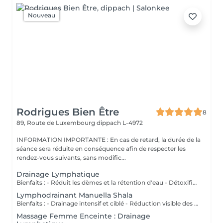
Nouveau
Rodrigues Bien Être
8
89, Route de Luxembourg
dippach L-4972
INFORMATION IMPORTANTE : En cas de retard, la durée de la
séance sera réduite en conséquence afin de respecter les
rendez-vous suivants, sans modific...
Drainage Lymphatique
Bienfaits : - Réduit les dèmes et la rétention d'eau - Détoxifie l'organisme - Améliore la circulation lymphatique - Soulage la sensation de jambes lourdes - Favorise la récupération postopératoire
Lymphodrainant Manuella Shala
Bienfaits : - Drainage intensif et ciblé - Réduction visible des gonflements - Amélioration du contour corporel - Sensation immédiate de légèreté
Massage Femme Enceinte : Drainage