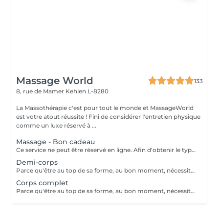
Massage World
133
8, rue de Mamer
Kehlen L-8280
La Massothérapie c'est pour tout le monde et MassageWorld
est votre atout réussite ! Fini de considérer l'entretien physique
comme un luxe réservé à ...
Massage - Bon cadeau
Ce service ne peut être réservé en ligne. Afin d'obtenir le type de bon cadeau souhaité il vous suffit de nous contacter soit par téléphone, soit par e-mail. Nous conviendrons ensemble d'un type de massage désiré et votre bon cadeau sera à récupérer chez MassageWorld Kehlen ou envoyer par mail. Numéro de téléphone : +352 691 20 44 49 Adresse mail : contact@massageworld.lu
Demi-corps
Parce qu'être au top de sa forme, au bon moment, nécessite bien plus que de l'entrainement. Utilisé depuis de nombreuses années par les sportifs de haut niveau, le massage sportif est à présent à votre disposition. Avant l'effort, le massage prépare les muscles à performer tout en évitant les blessures. Après l'effort, il prévient les courbatures et détend la musculature, ce qui permet aux muscles de se relaxer pour mieux récupérer. Ce type de massage stimule le système lymphatique, la circulation sanguine et enlève les nuds musculaires. Le massage sportif est souvent demandé par les athlètes pour soulager ou prévenir des douleurs musculaires retardées, pour accélérer la guérison des blessures des tendons et des muscles, pour augmenter l'amplitude des mouvements ou le volumes des muscles, etc. Développé au départ pour traiter les blessures sportives et augmenter les performances des athlètes, tout le monde peut à présent bénéficier des bienfaits d'un tel massage. L'essayer, c'est l'adopter ! Il existe différents types de massages selon le sport pratiqué ou les douleurs ressenties. Le Massage sportif est donc adaptable selon les souhaits de chacun.
Corps complet
Parce qu'être au top de sa forme, au bon moment, nécessite bien plus que de l'entrainement. Utilisé depuis de nombreuses années par les sportifs de haut niveau, le massage sportif est à présent à votre disposition. Avant l'effort, le massage prépare les muscles à performer tout en évitant les blessures. Après l'effort, il prévient les courbatures et détend la musculature, ce qui permet aux muscles de se relaxer pour mieux récupérer. Ce type de massage stimule le système lymphatique, la circulation sanguine et enlève les nuds musculaires. Le massage sportif est souvent demandé par les athlètes pour soulager ou prévenir des douleurs musculaires retardées, pour accélérer la guérison des blessures des tendons et des muscles, pour augmenter l'amplitude des mouvements ou le volumes des muscles, etc. Développé au départ pour traiter les blessures sportives et augmenter les performances des athlètes, tout le monde peut à présent bénéficier des bienfaits d'un tel massage. L'essayer, c'est l'adopter ! Il existe différents types de massages selon le sport pratiqué ou les douleurs ressenties. Le Massage sportif est donc adaptable selon les souhaits de chacun.