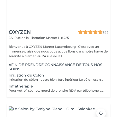
OXYZEN
285
2A, Rue de la Liberation
Mamer L-8425
Bienvenue à OXYZEN Mamer Luxembourg ! C'est avec un
immense plaisir que nous vous accueillons dans notre havre de
sérénité à Mamer, au 2A rue de la L...
AFIN DE PRENDRE CONNAISSANCE DE TOUS NOS
SOINS
Irrigation du Colon
Irrigation du côlon - votre bien-être intérieur Le côlon est notre deuxième cerveau : pour une véritable harmonie, il est essentiel de prendre soin à la fois de son mental et de sa digestion. Une séance se déroule en deux temps : - Un échange personnalisé sur votre hygiène de vie, afin de vous donner des conseils alimentaires adaptés.( + ou - 30 minutes) - La séance d'irrigation ( + ou - 45 minutes), réalisée en douceur avec un appareil spécialisé, pour purifier et régénérer votre système digestif. Bienfaits : * Soulage ballonnements et lourdeurs * Améliore le transit * Élimine gaz et fermentations * Favorise une flore intestinale équilibrée * Apporte légèreté, vitalité et détente L'extérieur reflète l'intérieur : une peau lumineuse et un bien-être visible commencent par un côlon équilibré. Pour plus d'informations, consultez notre site : https://www.oxyzen.lu/massages/irrigation-du-colon.html
Infrathérapie
Pour votre 1 séance, merci de prendre RDV par téléphone afin que nous puissions définir ensemble le programme le plus adapté à vos attentes : +352 661 271 063 Infrathérapie Vital Dome une chaleur douce et profonde Souvent comparée au sauna, l'infrathérapie est différente : elle utilise les infrarouges longs (sans lumière, chaleur progressive). Résultat : une élimination jusqu'à 20 fois plus de toxines et metaux lourds qu'un sauna classique, tout en apportant confort et détente. Bienfaits : * Détox : élimine toxines et métaux lourds, relance le drainage, oxygène les tissus. * Beauté : raffermit, régénère la peau, atténue rides et cellulite. * Relaxation : réduit stress, tensions nerveuses et améliore le sommeil. * Sport : récupération, oxygénation musculaire, réduit courbatures et raideurs. * Santé : stimule l'immunité, apaise douleurs articulaires et rhumatismes. * Saisons : en hiver, réchauffe durablement et prévient les maux ; en été, soulage jambes lourdes et rétention d'eau. Avec ses 38 programmes personnalisés, l'infrathérapie s'adapte à vos besoins Cure conseillée : 1 à 2 séances par semaine pendant 5 semaines, puis 1 toutes les 1 à 2 semaines. Tarifs : séance 45 min 49€ | séance 60 min 59€ | forfaits disponibles : Séances de 45 min 5 séances : 200€ 10 séances : 350€ 20 séances : 600€ Séances de 60 min. 1 séance de 1h : 59€ 5 séances : 240€ 10 séances : 475€ 20 séances : 850€ Pour plus d'informations, consultez notre site : https://www.oxyzen.lu/massages/infratherapie.html