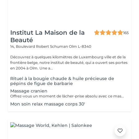
Institut La Maison de la
165
Beauté
14, Boulevard Robert Schuman
Olm L-8340
Découvrez à quelques kilomètres de Luxembourg ville et de la
frontière belge, notre institut de beauté, qui a ouvert ses portes
en 2004 à Olm. Une a...
Rituel à la bougie chaude & huile précieuse de
pépins de figue de barbarie
Massage cranien
Offrez-vous un moment de lâcher-prise absolu avec ce massage crânien japonais authentique, transmis par une formatrice venue du Japon. Ce soin agit sur le cuir chevelu, la nuque et les trapèzes pour relâcher les tensions, apaiser le mental et rééquilibrer les énergies. Il favorise la détente profonde, améliore la circulation et aide à libérer le stress et la fatigue nerveuse. Idéal seul ou en complément d'un soin, pour une expérience de bien-être global et revitalisante.
Mon soin relax massage corps 30'