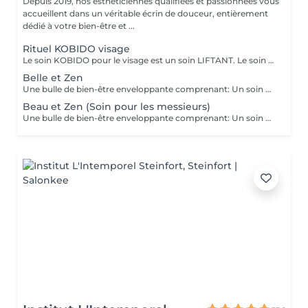
Depuis 2019, nos esthéticiennes qualifiées et passionnées vous
accueillent dans un véritable écrin de douceur, entièrement
dédié à votre bien-être et ...
Rituel KOBIDO visage
Le soin KOBIDO pour le visage est un soin LIFTANT. Le soin dure 1h15, et vous permettra de lifter complètement votre visage. Il est idéal de venir démaquillé pour commencer ce rituel. La praticienne commencera par un enchaînement de serviettes chaudes, puis viendra stimuler les cellules avec un instrument le RIDOKI. Suivi d'un massage doux avec des techniques de massage spécifiques au Kobido. Puis elle effectura des points de pressions sur les méridiens, pour terminer avec un passage au ROULEAU DE JADE. Laissez-vous porter par ce rituel anti-âge d'exeption à la fois relaxant et liftant.
Belle et Zen
Une bulle de bien-être enveloppante comprenant: Un soin du visage nettoyant et hydratant d'une durée de 60 minutes. (Démaquillage, gommage, extraction des comédons, massage visage, masque et crème de soin) Une manucure ( Limage, la pousse et coupe des cuticules, gommage et massage avec crème de soin. Base transparente comprise si souhaitée) Un massage relaxant des pieds ou des mains d'une durée de 20 minutes
Beau et Zen (Soin pour les messieurs)
Une bulle de bien-être enveloppante comprenant: Un soin visage éclat d'une durée de 50 minutes adapté à votre type de peau (Nettoyage, gommage, extraction des comédons, massage visage, masque et crème de soin) Un massage relaxant du dos d'une durée de 20 minutes. Une manucure ( Limage, la pousse et coupe des cuticules, gommage et massage avec crème de soin)