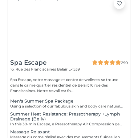
Spa Escape
290
16, Rue des Franciscaines
Belair L-1539
Spa Escape, votre massage et centre de wellness se trouve
dans le calme quartier résidentiel de Belair; 16 rue des
Franciscaines. Notre travail est fo...
Men's Summer Spa Package
Using a selection of our fabulous skin and body care natural and organic products, we provide you with a Kanzu foot bath and massage while you sip on a thyme and cucumber Sparkling Water concoction (optional). Then feel the tension and stress melt away from your face, neck, shoulders and scalp as you lay back and experience an upper body massage followed by an intoxicating, hot-towel face treatment ending with a calming hair and scalp massage.
Summer Heat Resistance: Pressotherapy +Lymph
Drainage (Belly)
In this 30-min Escape, a Pressotherapy Air Compression gently tightens & relaxes the legs to boosts lymphatic drainage and reduces water retention. We add a Lymphatic Drainage Belly Massage to soothe tension and/or toxins caught in the tummy area. Your legs, and feet feel lighter, your body feels less bloated. This offer is available on Tuesday to Thursday from 10 to 3pm.
Massage Relaxant
Massage du corps réalisé avec des mouvements fluides, lents et enveloppants qui avec une pression légère, vous offrira une détente profonde du corps et de l'esprit. Ce soin commence par un rafraîchissement stimulant des pieds pour favoriser la circulation sanguine et la relaxation. Pression légère à médium