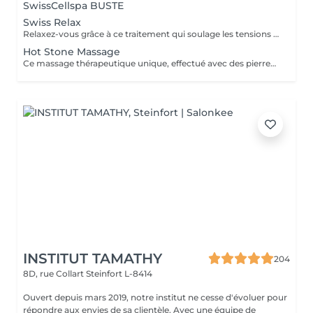
SwissCellspa BUSTE
Swiss Relax
Relaxez-vous grâce à ce traitement qui soulage les tensions pour un dos parfaitement détendu.
Hot Stone Massage
Ce massage thérapeutique unique, effectué avec des pierres de lave, rend un bon équilibre de l'énergie. Son effet est plus profond et dure plus longtemps que celui d'un massage classique.
INSTITUT TAMATHY
204
8D, rue Collart
Steinfort L-8414
Ouvert depuis mars 2019, notre institut ne cesse d'évoluer pour
répondre aux envies de sa clientèle. Avec une équipe de