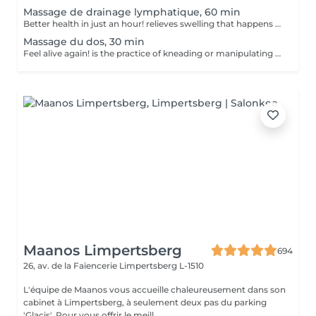
Massage de drainage lymphatique, 60 min
Better health in just an hour! relieves swelling that happens when medical treatment or illness blocks your lymphatic system. Lymphatic drainage massage involves gently manipulating specific areas of your body to help lymph move to an area with working lymph vessels. Benefits of getting a lymphatic drainage massage: - improves body immune system - helps with post-injury swelling - eases tension in the body How is a lymphatic drainage massage done? - head and neck are massaged - shoulders and back are massaged - hands and arms are massaged - feet and legs are massaged - belly is massaged Age restrictions: there are no age restrictions for this procedure. Post procedure recommendations: do not do sport and any sharp movements 2-3 hours after the procedure. Frequency: 1-2 times per week, 10 times in total. Repeat once in 3-6 months.
Massage du dos, 30 min
Feel alive again! is the practice of kneading or manipulating a person's muscles and other soft-tissue in order to reduce stress, reduce muscle pain, increase relaxation and improve the work of the immune system. Benefits of getting a back health massage: - reduces stress - relaxing - improves blood circulation - improves body immune system How is massage back health done? - head and neck are massaged - shoulders and back are massaged - hands and arms are massaged Age restrictions: there are no age restrictions for this procedure. Post procedure recommendations: do not do sport and any sharp movements for 2-3 hours after the procedure. Frequency: 1-2 times per week, 10 times in total. Repeat once in 3-6 months.
Maanos Limpertsberg
694
26, av. de la Faïencerie
Limpertsberg L-1510
L'équipe de Maanos vous accueille chaleureusement dans son
cabinet à Limpertsberg, à seulement deux pas du parking
'Glacis'. Pour vous offrir le meill...