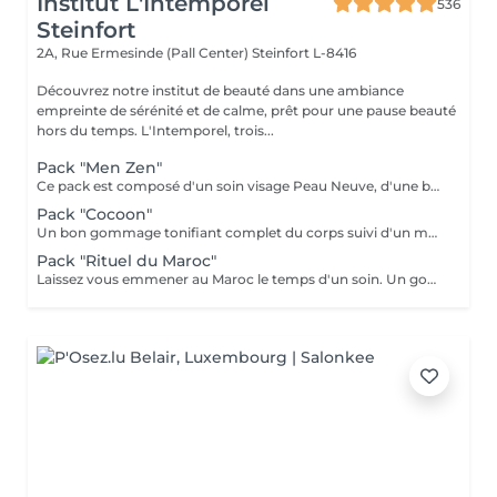
Institut L'Intemporel
536
Steinfort
2A, Rue Ermesinde (Pall Center)
Steinfort L-8416
Découvrez notre institut de beauté dans une ambiance
empreinte de sérénité et de calme, prêt pour une pause beauté
hors du temps. L'Intemporel, trois...
Pack "Men Zen"
Ce pack est composé d'un soin visage Peau Neuve, d'une beauté des pieds et d'un massage "Escale à Marrakech" (1h de massage) Déconnection et expérience sensorielle Pour récupérer un "homme" zen :-)
Pack "Cocoon"
Un bon gommage tonifiant complet du corps suivi d'un massage détente du corps 1h, beauté des pieds et manucure.
Pack "Rituel du Maroc"
Laissez vous emmener au Maroc le temps d'un soin. Un gommage complet du corps avec au choix le "gommage à la fleur d'oranger" ou le "gommage au savon noir bio", suivi d'un massage d'une heure "Escale à Marrakech". Un voyage sensoriel parfumé à la fleur d'oranger ou à l'essence d'eucalyptus. Un thé à la menthe vous sera servi après le soin.