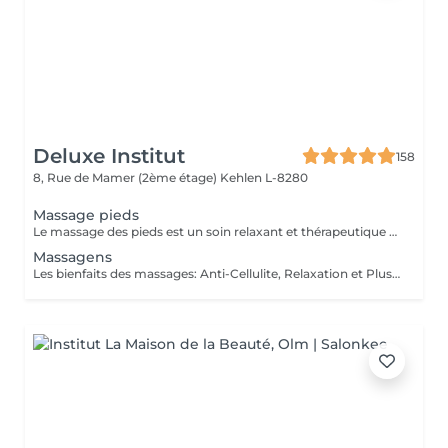
Deluxe Institut
158
8, Rue de Mamer (2ème étage)
Kehlen L-8280
Massage pieds
Le massage des pieds est un soin relaxant et thérapeutique qui apporte de nombreux bienfaits tant pour le corps que pour l'esprit. En stimulant des points spécifiques sur les pieds, il aide à réduire les tensions et améliore la circulation sanguine.
Massagens
Les bienfaits des massages: Anti-Cellulite, Relaxation et Plus Le massage est une pratique ancestrale qui procure de nombreux bienfaits pour le corps et l'esprit. Selon la technique utilisée, il peut agir sur la détente, la circulation ou encore l'élimination des toxines. Le massage anti-cellulite : Il aide à réduire l'aspect peau d'orange en stimulant la circulation sanguine et lymphatique. Il favorise le drainage des toxines et améliore l'élasticité de la peau, la rendant plus ferme et plus lisse. Le massage de relaxation : Idéal pour relâcher les tensions et apaiser le stress, il procure une sensation de bien-être immédiate. Grâce à des mouvements lents et fluides, il détend les muscles et favorise un sommeil réparateur. Le massage drainant: Il active le système lymphatique et réduit la rétention d'eau, aidant ainsi à affiner la silhouette et à éliminer les toxines. Parfait pour les jambes lourdes ! Chaque type de massage a ses propres vertus et s'adapte aux besoins de chacun. Que ce soit pour retrouver une peau plus ferme, soulager les tensions ou simplement s'accorder un moment de bien-être, il y a un massage fait pour vous !