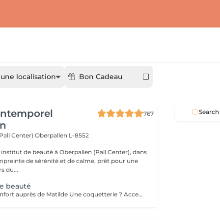
 une localisation
Bon Cadeau
'Intemporel
Search
767
en
(Pall Center)
Oberpallen L-8552
institut de beauté à Oberpallen (Pall Center), dans
reinte de sérénité et de calme, prêt pour une
s du...
de beauté
Réservable à Steinfort auprès de Matilde Une coquetterie ? Accentuer un grain de beauté déjà existant ? Une jolie mouche à la Maryline Monroe ? Au choix... Sans douleur, pas de retouche nécessaire ( mais comprise si besoin ), longue durée dans le temps ( jusqu'à 18 mois )