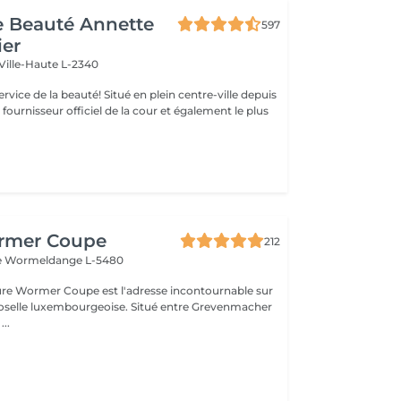
de Beauté Annette
597
ier
Ville-Haute L-2340
uté! Situé en plein centre-ville depuis
st fournisseur officiel de la cour et également le plus
rmer Coupe
212
e
Wormeldange L-5480
fure Wormer Coupe est l'adresse incontournable sur
Moselle luxembourgeoise. Situé entre Grevenmacher
...