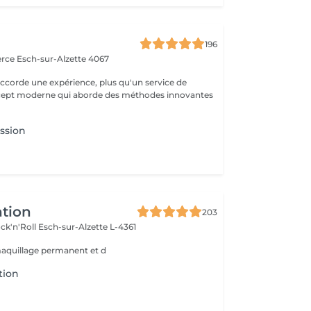
a
196
erce
Esch-sur-Alzette 4067
ccorde une expérience, plus qu'un service de
ncept moderne qui aborde des méthodes innovantes
ssion
ntion
203
ck'n'Roll
Esch-sur-Alzette L-4361
maquillage permanent et d
tion