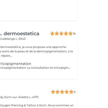
 dermoestetica
19
Dudelange L-3543
rmoestetica, je vous propose une approche
s soins de la peau et de la dermopigmentation, à la
 répara...
Tricopigmentation
Consultation en tricopigmentation La consultation en tricopigmentation est une étape indispensable avant toute prestation. Elle permet d'analyser votre cuir chevelu, d'évaluer vos besoins et de définir un protocole personnalisé en fonction de votre type de perte capillaire, de votre carnation et du résultat souhaité. Ce rendez-vous comprend une analyse de la zone à traiter, des conseils sur la technique la plus adaptée, ainsi qu'un échange pour répondre à vos questions et vérifier l'absence de contre-indications. Le montant de la consultation est déduit du tarif de la prestation si celle-ci est réalisée dans les 2 mois suivant la consultation.
11
edy
Esch-sur-Alzette L-4170
Esch. Nous sommes un