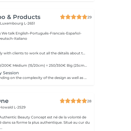
oo & Products
29
c
Luxembourg L-2651
g We talk English-Português-Francais-Español-
eutsch-Italiano
We offer the study with clients to work out all the détails about their tattoo.
Little (10cm) = 150/200€ Médium (15/20cm) = 250/350€ Big (25cm/+) = start at 400€ Custom quotes per project! The prices vary depending on the complexity of the design as well as the área to be tattoed!
y Session
Prices vary depending on the complexity of the design as well as the área to be tattoed.
One
28
Howald L-2529
uthentic Beauty Concept est né de la volonté de
é dans sa forme la plus authentique. Situé au cur du
..