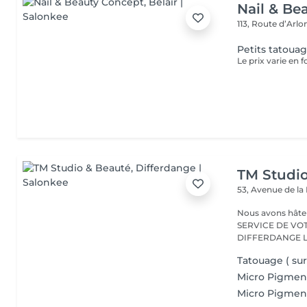
Nail & Be
113, Route d’Arl
Petits tatoua
Le prix varie en f
TM Studi
53, Avenue de la
Nous avons hâte de vous accu
SERVICE DE VO
D
Tatouage ( sur
Micro Pigment
Micro Pigment