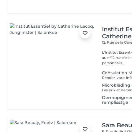
Institut E
Catherine
12, Rue de la Gar
L'Institut Essent
au n°12 rue de la Gare, dit Jo
personnalis...
Consulation 
Microblading -
Dermopigmenta
remplissage
Sara Beau
5, Rue du Brill 