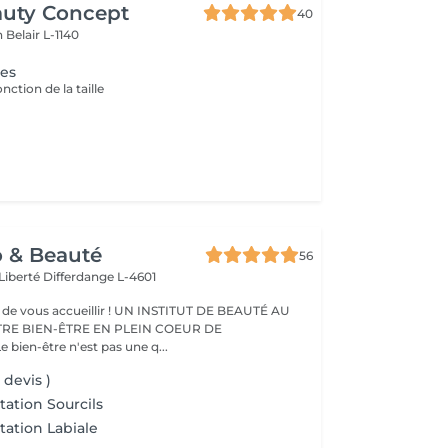
auty Concept
40
on
Belair L-1140
ges
onction de la taille
o & Beauté
56
 Liberté
Differdange L-4601
eillir ! UN INSTITUT DE BEAUTÉ AU
TRE BIEN-ÊTRE EN PLEIN COEUR DE
IFFERDANGE Le bien-être n'est pas une q...
 devis )
ation Sourcils
ation Labiale