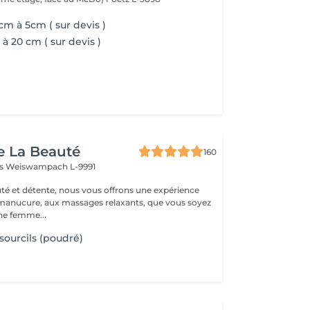
cm à 5cm ( sur devis )
à 20 cm ( sur devis )
e La Beauté
160
ss
Weiswampach L-9991
té et détente, nous vous offrons une expérience
 manucure, aux massages relaxants, que vous soyez
e femme...
sourcils (poudré)