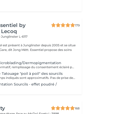
ssentiel by
179
 Lecoq
e
Junglinster L-6117
iel est présent à Junglinster depuis 2005 et se situe
ng Mëtt. Essentiel propose des soins
Microblading/Dermopigmentation
Rendez-vous informatif, remplissage du consentement éclairé pour la réalisation d'un acte de tatouage. Évaluation du tatouage à réaliser, choix de la technique la mieux adaptée. La consultation est considérée comme un acompte si prise de rendez-vous pour le tatouage endéans les 15 jours.
 Tatouage "poil à poil" des sourcils
Les prix et les temps indiqués sont approximatifs. Pas de prise de rendez-vous sans consultation préalable. Réservable en ligne ou par téléphone.
tion Sourcils - effet poudré /
ty
168
(2ème étage, face au McDo)
Foetz L-3898