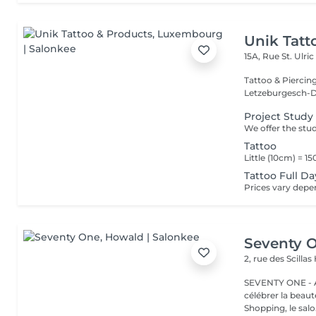
Unik Tatt
15A, Rue St. Ulri
Tattoo & Piercin
Letzeburgesch-D
Project Study
Tattoo
Tattoo Full Da
Seventy 
2, rue des Scillas
SEVENTY ONE - A
célébrer la beaut
Shopping, le salo.