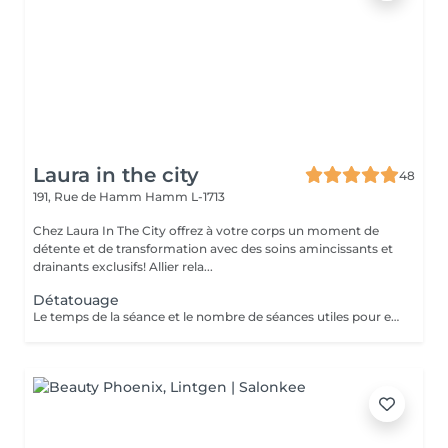
Laura in the city
48
191, Rue de Hamm
Hamm L-1713
Chez Laura In The City offrez à votre corps un moment de
détente et de transformation avec des soins amincissants et
drainants exclusifs! Allier rela...
Détatouage
Le temps de la séance et le nombre de séances utiles pour enlever le tatouage sont variables Le détatouage laser est une technique efficace qui fragmente les pigments d'encre sous la peau à l'aide de faisceaux de lumière, permettant ainsi au système immunitaire de les éliminer progressivement. Le processus nécessite généralement plusieurs séances, et son efficacité dépend de divers facteurs. Comment ça marche ? Le laser cible les particules d'encre et les chauffe pour les fragmenter en morceaux plus petits. Ces fragments sont ensuite naturellement évacués par le corps. Différents types de lasers, tels que le laser Picosure ou le laser Q-Switched, sont utilisés pour traiter efficacement différentes couleurs et profondeurs d'encre. Ce qu'il faut savoir Nombre de séances Le nombre de séances varie considérablement. Un tatouage amateur peut nécessiter 3 à 5 séances, tandis qu'un tatouage professionnel peut en exiger 4 à 12, voire plus, pour une disparition complète. Résultats progressifs L'éclaircissement de l'encre est visible après chaque séance, mais le tatouage complet s'estompe progressivement au fil du temps.