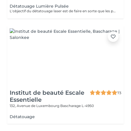
Détatouage Lumière Pulsée
L'objectif du détatouage laser est de faire en sorte que les particules d'encre soient digérables par l'organisme. Ainsi le faisceau d'énergie du laser vise le pigment et permet de le faire éclater. Il va ensuite être éliminé par les globules blancs. La quantité de séances dépendra du type d'encre, de la peau et de la technique utilisée par le professionnel qui a réalisé votre tatouage des sourcils. seulement un mois apres la première séance la praticienne pourra déterminer le numéro de séances nécessaires, dans. certaines cas une seule séance suffit comme dans certains outres nous pouvons besoin de trois ou plus. Les poils peuvent temporairement devenir blancs "en raison de l'élimination des pigments" explique l'experte. Cette décoloration est courante et temporaire (en quelques jours seulement, les sourcils retrouvent leur couleur d'origine).
Institut de beauté Escale
73
Essentielle
132, Avenue de Luxembourg
Bascharage L-4950
Détatouage