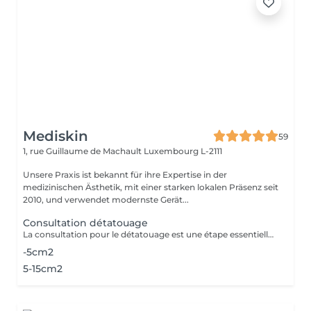
Mediskin
59
1, rue Guillaume de Machault
Luxembourg L-2111
Unsere Praxis ist bekannt für ihre Expertise in der
medizinischen Ästhetik, mit einer starken lokalen Präsenz seit
2010, und verwendet modernste Gerät...
Consultation détatouage
La consultation pour le détatouage est une étape essentielle avant le traitement. Elle permet d'évaluer la taille, les couleurs et la profondeur du tatouage, ainsi que le type de peau du patient. Le professionnel explique le déroulement du traitement, le nombre de séances nécessaires et les éventuels effets secondaires. C'est aussi le moment pour poser toutes vos questions et discuter des attentes en termes de résultats
-5cm2
5-15cm2