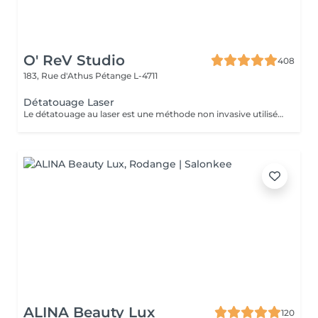
O' ReV Studio
408
183, Rue d'Athus
Pétange L-4711
Détatouage Laser
Le détatouage au laser est une méthode non invasive utilisée pour enlever un tatouage de la peau en utilisant un laser. Ce processus est très populaire, car il permet de supprimer les tatouages de manière efficace tout en minimisant les risques de cicatrices. Le principe repose sur l'utilisation d e faisceaux lumineux qui fragmentent les pigments du tatouage.
ALINA Beauty Lux
120