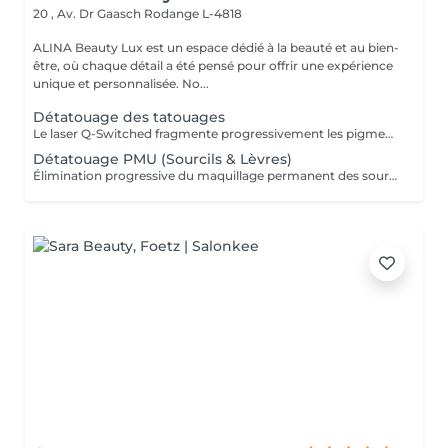
20 , Av. Dr Gaasch
Rodange L-4818
ALINA Beauty Lux est un espace dédié à la beauté et au bien-
être, où chaque détail a été pensé pour offrir une expérience
unique et personnalisée. No...
Détatouage des tatouages
Le laser Q-Switched fragmente progressivement les pigments du tatouage afin que l'organisme les élimine naturellement. Tatouages noirs Tatouages rouges Tatouages bleus Certains pigments colorés (selon leur composition) En moyenne 4 à 10 séances, espacées de 6 à 8 semaines, sont nécessaires. À LIRE AVANT VOTRE SÉANCE Évitez toute exposition au soleil et aux UV pendant les 2 semaines avant et après la séance. Informez-nous si vous prenez un traitement photosensibilisant. Traitement contre-indiqué pendant la grossesse. Le traitement ne peut pas être réalisé sur une peau infectée, brûlée ou présentant une plaie. Ne pas appliquer de rétinol, d'acides exfoliants ou de produits irritants sur la zone avant et après le traitement. Respectez un délai minimum de 6 à 8 semaines entre chaque séance.
Détatouage PMU (Sourcils & Lèvres)
Élimination progressive du maquillage permanent des sourcils et des lèvres à l'aide d'un laser Q-Switched. Le nombre de séances dépend de: la couleur du pigment la profondeur d'implantation l'ancienneté du maquillage permanent la réaction individuelle de la peau 17 En moyenne 3 à 8 séances, espacées de 6 à 8 semaines, sont nécessaires. À LIRE AVANT VOTRE SÉANCE Évitez toute exposition au soleil et aux UV pendant les 2 semaines avant et après la séance. Informez-nous si vous prenez un traitement photosensibilisant. Traitement contre-indiqué pendant la grossesse. Le traitement ne peut pas être réalisé sur une peau infectée, brûlée ou présentant une plaie. Ne pas appliquer de rétinol, d'acides exfoliants ou de produits irritants sur la zone avant et après le traitement. Respectez un délai minimum de 6 à 8 semaines entre chaque séance.