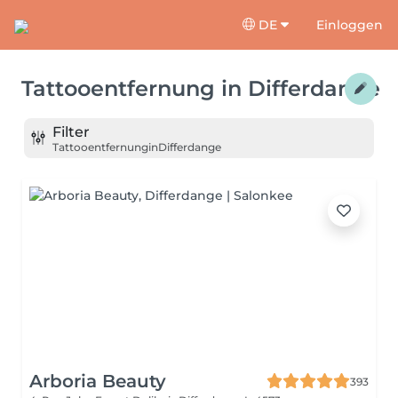
DE
Einloggen
Tattooentfernung
in
Differdange
Filter
Tattooentfernung
in
Differdange
Arboria Beauty
393