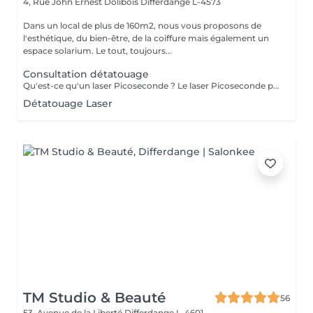
4, Rue John Ernest Dolibois
Differdange L-4573
Dans un local de plus de 160m2, nous vous proposons de
l'esthétique, du bien-être, de la coiffure mais également un
espace solarium. Le tout, toujours...
Consultation détatouage
Qu'est-ce qu'un laser Picoseconde ? Le laser Picoseconde permet de délivrer une impulsion lumineuse de l'ordre de 300 picoseconde. Cette brièveté d'impulsion induit une onde de choc capable de fragmenter les pigments du tatouage. Le détatouage était jusqu'à présent réalisé avec des lasers dits «Q Switched» avec une durée d'impulsion de l'ordre de la nanoseconde, beaucoup moins efficace. - Efficace sur les tatouages noirs et de couleurs - Traitement corps, visage et maquillage permanant. - Le détatouage par laser ne laisse pas de cicatrices après le traitement ; - Les séances sont espacées de 30 à 40 jours (au lieu de 2 mois ou plus avec un laser «Q Switched») ; Il est impossible de prédire avec précision le nombre de séances nécessaires. En effet, tout dépend des facteurs sur lesquels nous n'avons aucune information avant de commencer le traitement (qualité et profondeur de l'encre, présence ou non de métaux dans les pigments)
Détatouage Laser
TM Studio & Beauté
56
53, Avenue de la Liberté
Differdange L-4601