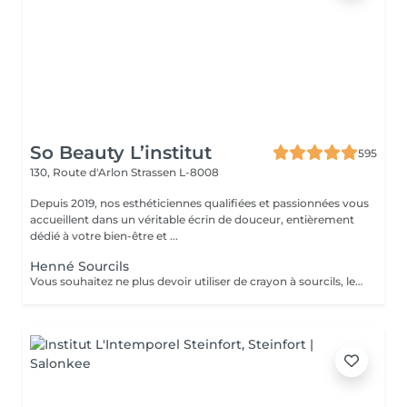
So Beauty L’institut
595
130, Route d'Arlon
Strassen L-8008
Depuis 2019, nos esthéticiennes qualifiées et passionnées vous
accueillent dans un véritable écrin de douceur, entièrement
dédié à votre bien-être et ...
Henné Sourcils
Vous souhaitez ne plus devoir utiliser de crayon à sourcils, le henné est ce qu'il vous faut. Il s'agit d'une teinture végétale qui va colorer la peau pendant 2 semaines et teinter les sourcils pendant au moins 6 semaines. Vous obtiendrez ainsi des sourcils parfaitement redessinés de façon plus durable. Le henné peut également être la solution pour raviver un microblading entre deux retouches, ceci vous permettra de tenir un peu plus longtemps avant de refaire le microblading. ATTENTION: Un rafraîchissement des sourcils est compris dans cette prestation mais pas une restructuration de sourcils.