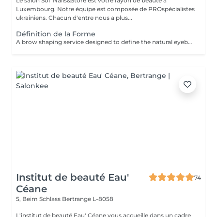
Le salon Sol' Nails&Store est votre rayon de beauté à
Luxembourg. Notre équipe est composée de PROspécialistes
ukrainiens. Chacun d'entre nous a plus...
Définition de la Forme
A brow shaping service designed to define the natural eyebrow line and create a cleaner, more balanced look. The treatment includes defining the brow shape and removing unwanted hair for a refined result. Result: well-defined eyebrows that frame the face beautifully. Recommended frequency: every 3 to 4 weeks.
Institut de beauté Eau'
74
Céane
5, Beim Schlass
Bertrange L-8058
L'institut de beauté Eau' Céane vous accueille dans un cadre