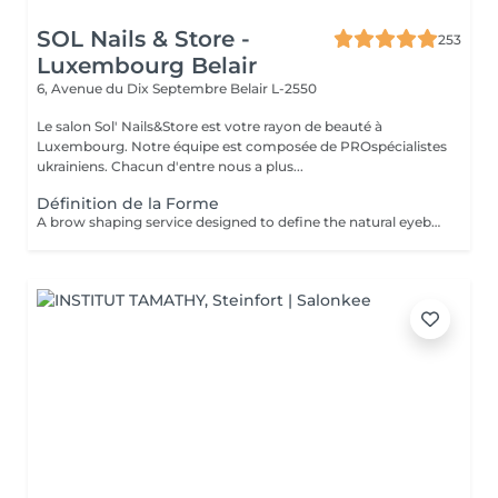
SOL Nails & Store -
253
Luxembourg Belair
6, Avenue du Dix Septembre
Belair L-2550
Le salon Sol' Nails&Store est votre rayon de beauté à
Luxembourg. Notre équipe est composée de PROspécialistes
ukrainiens. Chacun d'entre nous a plus...
Définition de la Forme
A brow shaping service designed to define the natural eyebrow line and create a cleaner, more balanced look. The treatment includes defining the brow shape and removing unwanted hair for a refined result. Result: well-defined eyebrows that frame the face beautifully. Recommended frequency: every 3 to 4 weeks.