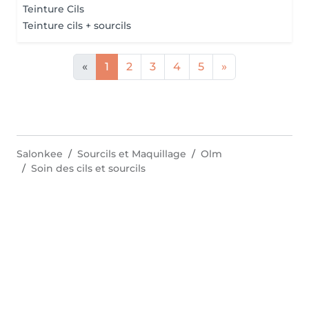
Teinture Cils
Teinture cils + sourcils
«
1
2
3
4
5
»
Salonkee
Sourcils et Maquillage
Olm
Soin des cils et sourcils