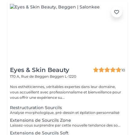
Eyes & Skin Beauty
10
170 A, Rue de Beggen
Beggen L-1220
Nos esthéticiennes, véritables expertes dans leur domaine,
vous accueillent avec professionnalisme et bienveillance pour
vous offrir une expérience su...
Restructuration Sourcils
Analyse morphologique, pré-dessin et épilation personnalisé
Extensions de Sourcils Zone
Laissez-vous surprendre par cette nouvelle tendance des sourcils qui allie densité et naturelle; L'extension de sourcil est réalisé avec du cheveux naturel et une colle transparente pour un résultat dès plus imperceptible. Nous réussissons à remplir les faillent du sourcil afin de remplir et obtenir un contour plus dessiné. Un résultat s'approchant du microblading mais bien entendu sans aucune aiguillé ni douleur.
Extensions de Sourcils Soft