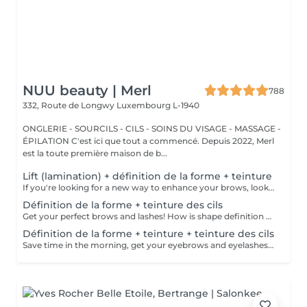
NUU beauty | Merl
788
332, Route de Longwy
Luxembourg L-1940
ONGLERIE - SOURCILS - CILS - SOINS DU VISAGE - MASSAGE -
ÉPILATION C'est ici que tout a commencé. Depuis 2022, Merl
est la toute première maison de b...
Lift (lamination) + définition de la forme + teinture
If you're looking for a new way to enhance your brows, look no further than brow lift! During the process, the specialist covers the hairs with special compositions for long-term styling and fixation. Eyebrow lamination is accompanied by coloring. As a result, the eyebrows become bright, neat and well-groomed, and the desired shape remains unchanged for a long time. How is the brow lift done? - consultation (to discuss perfect form and colour) - preparation (brows are washed and marked) - brow style is applied to the brows - brow set is applied the brows - tweezing (excess hair are with tweezers) - tinting (paint or henna is applied) - products are removed from the brows - antiseptic and cream are applied - brows are brushed into their desired position Age restrictions: recommended to do from 16 years. Post procedure recommendations: do not wash brows, do not go to sauna, do not put on makeup for 24 hours. Frequency: once in 6-8 weeks.
Définition de la forme + teinture des cils
Get your perfect brows and lashes! How is shape definition + lash tinting done? - consultation is performed - brows are washed - excess hair is removed with wax - excess hair is removed with tweezers - brows are styled - lashes are washed - patches are applied - tinting is performed - patches are removed Age restrictions: recommended to do from 12 years. Post procedure recommendations: do not put makeup on the skin near the brows 4 hours after the procedure. Frequency: once in 3-4 weeks.
Définition de la forme + teinture + teinture des cils
Save time in the morning, get your eyebrows and eyelashes done! How is the shape definition + tinting + lash tinting done? - consultation is performed - brows are washed - excess hair is removed with wax - excess hair is removed with tweezers - tinting is performed - excess paint is removed - lashes are washed - patches are applied - tinting is performed - patches are removed Age restrictions: recommended age from 14 years. Post procedure recommendations: do not wash brows and lashes, do not put on makeup for 12 hours. Frequency: once in 3-4 weeks.