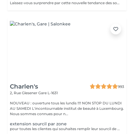
Laissez-vous surprendre par cette nouvelle tendance des sourcils qui allie densité et naturelle; L'extension de sourcil est réalisé avec du cheveux naturel et une colle transparente pour un résultat dès plus imperceptible. Nous réussissons à remplir les faillent du sourcil afin de remplir et obtenir un contour plus dessiné. Un résultat s'approchant du microblading mais bien entendu sans aucune aiguillé ni douleur.
Charlen's
993
2, Rue Glesener
Gare L-1631
NOUVEAU : ouverture tous les lundis !!!! NON STOP DU LUNDI
AU SAMEDI L'incontournable institut de beauté à Luxembourg.
Nous sommes connues pour n...
extension sourcil par zone
pour toutes les clientes qui souhaites remplir leur sourcil de facon temporaire et naturel cette prestation est faites pour vous