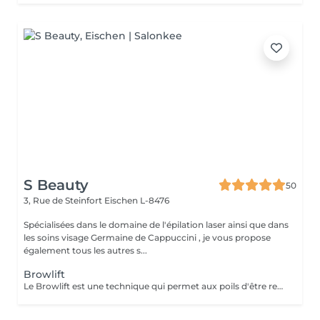
S Beauty
50
3, Rue de Steinfort
Eischen L-8476
Spécialisées dans le domaine de l'épilation laser ainsi que dans
les soins visage Germaine de Cappuccini , je vous propose
également tous les autres s...
Browlift
Le Browlift est une technique qui permet aux poils d'être redensifiés et redressés. Le sourcil est plus fourni et plus étoffé. Le Browlift permet d'embellir et de redessiner le regard tout en restant très naturel. Ce soin dure entre 6 à 8 semaines. Il est conseillé d'attendre 8 semaines entre chaque procédure. La teinture dure entre 2 à 4 semaines.