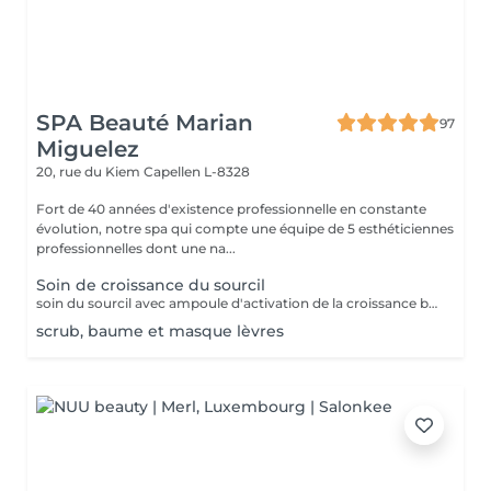
SPA Beauté Marian
97
Miguelez
20, rue du Kiem
Capellen L-8328
Fort de 40 années d'existence professionnelle en constante
évolution, notre spa qui compte une équipe de 5 esthéticiennes
professionnelles dont une na...
Soin de croissance du sourcil
soin du sourcil avec ampoule d'activation de la croissance bulbaire du poil, soin à la kératine et huile de ricin du poil existant, massage stimulant au baume gorgé de vitamines et application d'un masque auto-chauffant à 42 °C afin de pousser les ingrédients au coeur du bulbe et du poil.
scrub, baume et masque lèvres