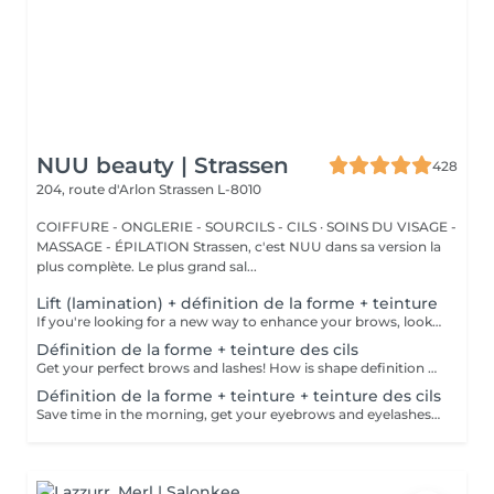
NUU beauty | Strassen
428
204, route d'Arlon
Strassen L-8010
COIFFURE - ONGLERIE - SOURCILS - CILS · SOINS DU VISAGE -
MASSAGE - ÉPILATION Strassen, c'est NUU dans sa version la
plus complète. Le plus grand sal...
Lift (lamination) + définition de la forme + teinture
If you're looking for a new way to enhance your brows, look no further than brow lift! During the process, the specialist covers the hairs with special compositions for long-term styling and fixation. Eyebrow lamination is accompanied by coloring. As a result, the eyebrows become bright, neat and well-groomed, and the desired shape remains unchanged for a long time. How is the brow lift done? - consultation (to discuss perfect form and colour) - preparation (brows are washed and marked) - brow style is applied to the brows - brow set is applied the brows - tweezing (excess hair are with tweezers) - tinting (paint or henna is applied) - products are removed from the brows - antiseptic and cream are applied - brows are brushed into their desired position Age restrictions: recommended to do from 16 years. Post procedure recommendations: do not wash brows, do not go to sauna, do not put on makeup for 24 hours. Frequency: once in 6-8 weeks.
Définition de la forme + teinture des cils
Get your perfect brows and lashes! How is shape definition + lash tinting done? - consultation is performed - brows are washed - excess hair is removed with wax - excess hair is removed with tweezers - brows are styled - lashes are washed - patches are applied - tinting is performed - patches are removed Age restrictions: recommended to do from 12 years. Post procedure recommendations: do not put makeup on the skin near the brows 4 hours after the procedure. Frequency: once in 3-4 weeks.
Définition de la forme + teinture + teinture des cils
Save time in the morning, get your eyebrows and eyelashes done! How is the shape definition + tinting + lash tinting done? - consultation is performed - brows are washed - excess hair is removed with wax - excess hair is removed with tweezers - tinting is performed - excess paint is removed - lashes are washed - patches are applied - tinting is performed - patches are removed Age restrictions: recommended age from 14 years. Post procedure recommendations: do not wash brows and lashes, do not put on makeup for 12 hours. Frequency: once in 3-4 weeks.