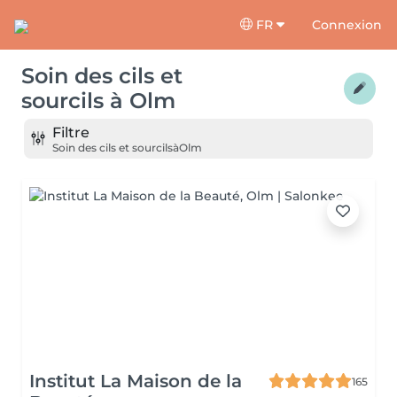
FR
Connexion
Soin des cils et
sourcils
à
Olm
Filtre
Soin des cils et sourcils
à
Olm
Institut La Maison de la
165