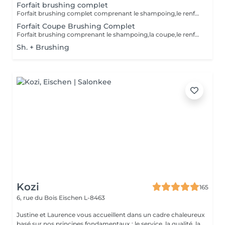
Forfait brushing complet
Forfait brushing complet comprenant le shampoing,le renforçateur/protecteur,le brushin et le finish(hors soins)
Forfait Coupe Brushing Complet
Forfait brushing comprenant le shampoing,la coupe,le renforçateur/protecteur,le brushing et le finish(hors soins)
Sh. + Brushing
Kozi
165
6, rue du Bois
Eischen L-8463
Justine et Laurence vous accueillent dans un cadre chaleureux
basé sur nos principes fondamentaux : le service, la qualité, la