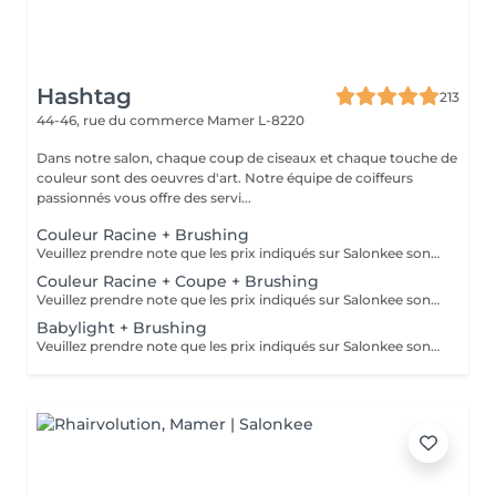
Hashtag
213
44-46, rue du commerce
Mamer L-8220
Dans notre salon, chaque coup de ciseaux et chaque touche de
couleur sont des oeuvres d'art. Notre équipe de coiffeurs
passionnés vous offre des servi...
Couleur Racine + Brushing
Veuillez prendre note que les prix indiqués sur Salonkee sont communiqués à titre informatif et s'entendent de base. Ces derniers sont susceptibles de varier selon le diagnostic réalisé à votre arrivée au salon et l'expertise du professionnel à qui vous confiez votre beauté. Dans tous les cas, un devis précis vous sera proposé et toutes réalisations de prestations seront effectuées avec votre accord. Un grand merci d'avance pour votre compréhension. Au plaisir de vous recevoir très vite.
Couleur Racine + Coupe + Brushing
Veuillez prendre note que les prix indiqués sur Salonkee sont communiqués à titre informatif et s'entendent de base. Ces derniers sont susceptibles de varier selon le diagnostic réalisé à votre arrivée au salon et l'expertise du professionnel à qui vous confiez votre beauté. Dans tous les cas, un devis précis vous sera proposé et toutes réalisations de prestations seront effectuées avec votre accord. Un grand merci d'avance pour votre compréhension. Au plaisir de vous recevoir très vite.
Babylight + Brushing
Veuillez prendre note que les prix indiqués sur Salonkee sont communiqués à titre informatif et s'entendent de base. Ces derniers sont susceptibles de varier selon le diagnostic réalisé à votre arrivée au salon et l'expertise du professionnel à qui vous confiez votre beauté. Dans tous les cas, un devis précis vous sera proposé et toutes réalisations de prestations seront effectuées avec votre accord. Un grand merci d'avance pour votre compréhension. Au plaisir de vous recevoir très vite.