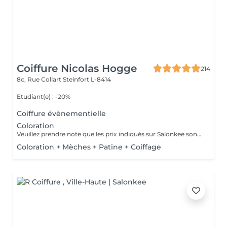
Coiffure Nicolas Hogge
214
8c, Rue Collart
Steinfort L-8414
Etudiant(e) : -20%
Coiffure évènementielle
Coloration
Veuillez prendre note que les prix indiqués sur Salonkee sont communiqués à titre informatif et s'entendent de base. Ces derniers sont susceptibles de varier selon le diagnostic réalisé à votre arrivée au salon et l'expertise du professionnel à qui vous confiez votre beauté. Dans tous les cas, un devis précis vous sera proposé et toutes réalisations de prestations seront effectuées avec votre accord. Un grand merci d'avance pour votre compréhension. Au plaisir de vous revoir très vite.
Coloration + Mèches + Patine + Coiffage