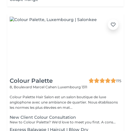
Colour Palette
175
8, Boulevard Marcel Cahen
Luxembourg 1311
Colour Palette Hair Salon est un salon boutique de luxe
anglophone avec une ambiance de quartier. Nous établissons
les normes les plus élevées en mat...
New Client Colour Consultation
New to Colour Palette? We'd love to meet you first. A consultation is required before booking any new colour service, including highlights, balayage, blonding, and colour transformations. During your consultation, we'll discuss your hair goals, assess your hair, and create a personalised colour plan together. Solid root retouch appointments are exempt from this requirement. Ideal for: Major colour changes Colour corrections First-time lightening or blonding Extension inquiries Unsure clients
Express Balayage I Haircut I Blow Dry