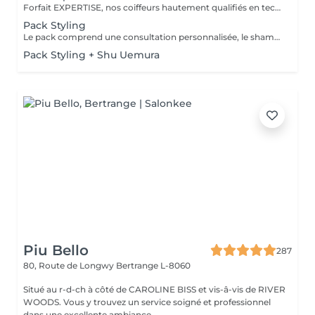
Forfait EXPERTISE, nos coiffeurs hautement qualifiés en technique anglo-saxonne, en formation continu et diplômés d’une académie anglaise à Paris. Vous offre une séance d’une heure avec votre coach en suivi beauté. Ce pack inclus : 1 h de prestation Un diagnostique personnalisé Shampoing spécifique Haircare Conditioner spécifique Produit de coiffage Coupe Styling Produit de finition
Pack Styling
Le pack comprend une consultation personnalisée, le shampooing et le conditionneur spécifiques REDKEN , le séchage et les produits de styling REDKEN * Tarifs à titre indicatifs à confirmer après la consultation personnalisée établit auprès de votre coiffeur/stylist/spécialiste * La direction se réserve le droit d’apporter des modifications pour le bon fonctionnement du salon
Pack Styling + Shu Uemura
Piu Bello
287
80, Route de Longwy
Bertrange L-8060
Situé au r-d-ch à côté de CAROLINE BISS et vis-â-vis de RIVER
WOODS. Vous y trouvez un service soigné et professionnel
dans une excellente ambiance...