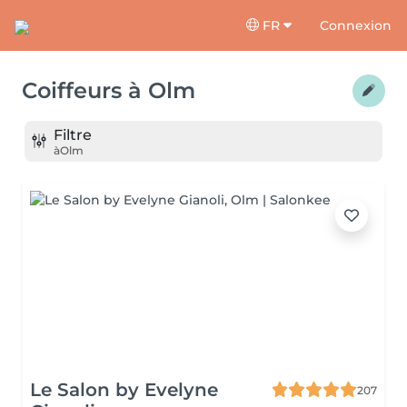
FR
Connexion
Coiffeurs
à
Olm
Filtre
à
Olm
Le Salon by Evelyne
207