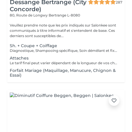
Dessange Bertrange (City
287
Concorde)
80, Route de Longwy
Bertrange L-8080
Veuillez prendre note que les prix indiqués sur Salonkee sont
communiqués à titre informatif et s'entendent de base. Ces
derniers sont susceptibles de...
Sh. + Coupe + Coiffage
Diagnostique, Shampooing spécifique, Soin démêlant et fixation inclus. Veuillez prendre note que les prix indiqués sur Salonkee sont communiqués à titre informatif et s'entendent de base. Ces derniers sont susceptibles de varier selon le diagnostic réalisé à votre arrivée au salon et l'expertise du professionnel à qui vous confiez votre beauté. Dans tous les cas, un devis précis vous sera proposé et toutes réalisations de prestations seront effectuées avec votre accord.
Attaches
Le tarif final peut varier dépendant de la longueur de vos cheveux ainsi que des soins et produits utilisés.
Forfait Mariage (Maquillage, Manucure, Chignon &
Essai)