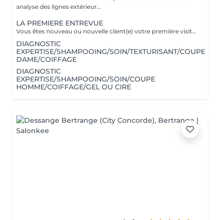
analyse des lignes extérieur...
LA PREMIERE ENTREVUE
Vous êtes nouveau ou nouvelle client(e) votre première visite est une Entrevue. (Temps 30 minutes) Cette entrevue ne comprend aucun service de réalisation, il y aura des tests de styles, de communications et du conseils. Nous apprenons à vous connaitre et nous vous conseillons sur tous vos souhaits, afin de préparer notre premier rendez-vous. Cette Entrevue, nous permettra d'avoir une approche afin de comprendre en détail vos désirs et vos envies pour votre futur coupe ou couleur. Nous élaborons ensemble nos différentes méthodes de travail autour d'un thé ou un café pour vous proposer les services adaptés en vous indiquant un devis complet afin de fixer le prochain rendez-vous pour la réalisation.
DIAGNOSTIC
EXPERTISE/SHAMPOOING/SOIN/TEXTURISANT/COUPE
DAME/COIFFAGE
DIAGNOSTIC
EXPERTISE/SHAMPOOING/SOIN/COUPE
HOMME/COIFFAGE/GEL OU CIRE