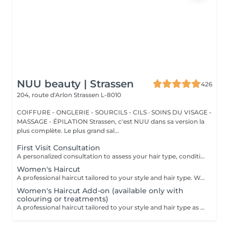
NUU beauty | Strassen
426
204, route d'Arlon
Strassen L-8010
COIFFURE - ONGLERIE - SOURCILS - CILS · SOINS DU VISAGE -
MASSAGE - ÉPILATION Strassen, c'est NUU dans sa version la
plus complète. Le plus grand sal...
First Visit Consultation
A personalized consultation to assess your hair type, condition, and goals helping us recommend the perfect treatments, color, or cut to suit your style and lifestyle.
Women's Haircut
A professional haircut tailored to your style and hair type. We begin with a short consultation to discuss your expectations, followed by a gentle wash while you relax lying comfortably in our Maletti chair, a precise cut, and a smooth blow-dry. We use Dyson Pro tools that protect your hair from excessive heat and deliver a sleek, polished finish. LaBiosthétique care and styling products provide holistic care for hair and scalp, combining scientific research with carefully selected natural ingredients. All brushes are sanitised with Sibel equipment, which effectively removes hair, product buildup, and impurities while reducing bacteria on the brush surface to maintain high hygiene standards for every client. For a more defined final look, styling can be added as an add-on. Simple, Moderate, Complex This grading reflects your hair's individual characteristics, such as texture, density, and length and is assessed by your hairdresser at the start of your visit. Not sure which to choose? We recommend booking Complex. The price will be adjusted after your consultation. Note: This is not related to the difficulty of haircuts or timing.
Women's Haircut Add-on (available only with
colouring or treatments)
A professional haircut tailored to your style and hair type as an add-on to colouring or treatments. We begin with a short consultation to discuss your expectations, followed by a gentle wash while you relax lying comfortably in our Maletti chair, a precise cut, and a smooth blow-dry. We use Dyson Pro tools that protect your hair from excessive heat and deliver a sleek, polished finish. LaBiosthétique care and styling products provide holistic care for hair and scalp, combining scientific research with carefully selected natural ingredients. All brushes are sanitised with Sibel equipment, which effectively removes hair, product buildup, and impurities while reducing bacteria on the brush surface to maintain high hygiene standards for every client. For a more defined final look, styling can be added as an add-on. Simple, Moderate, Complex This grading reflects your hair's individual characteristics, such as texture, density, and length and is assessed by your hairdresser at the start of your visit. Not sure which to choose? We recommend booking Complex. The price will be adjusted after your consultation. Note: This is not related to the difficulty of haircuts or timing.