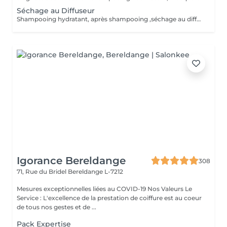
Séchage au Diffuseur
Shampooing hydratant, après shampooing ,séchage au diffuseur sérum et fixation finale. Important: cheveux sans tresse ni nud à l'arrivée; tout nud ou tressage entraîne l'annulation et 50% de la prestation est retenu. Toute arrivée retardée de 15-30 minutes ou plus entraînera l'annulation automatique du rendez-vous.
Igorance Bereldange
308
71, Rue du Bridel
Bereldange L-7212
Mesures exceptionnelles liées au COVID-19 Nos Valeurs Le
Service : L'excellence de la prestation de coiffure est au coeur
de tous nos gestes et de ...
Pack Expertise