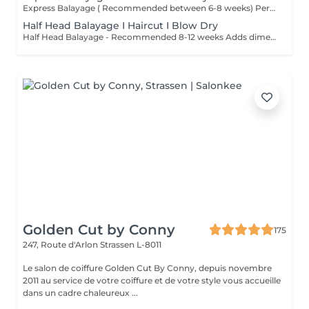
Express Balayage ( Recommended between 6-8 weeks) Perfect for a quick refresh between appointments. Focuses around the face and top hairline to brighten your colour and maintain your existing balayage. Ideal if you want to keep your existing balayage looking fresh without a full colour service. What is a Balayage / Lived-In Colour / Colour Melt? Looking for effortless, low-maintenance colour with a soft, natural grow-out? Balayage, lived-in colour, and colour melts are all designed to create seamless dimension and beautifully blended tones that enhance your natural colour while requiring fewer salon visits than traditional highlights. Whether you're after a subtle sun-kissed look, a bright blonde transformation, or rich brunette dimension, your colour will be fully customized to suit your hair, skin tone, and lifestyle. Short / Fine Above the chin or fine hair. Medium Chin to shoulders. Long Below the shoulders. Extra Long / Thick Mid-back or longer, very thick hair, or extensions.
Half Head Balayage I Haircut I Blow Dry
Half Head Balayage - Recommended 8-12 weeks Adds dimension through the top and sides of the hair while leaving some of the underneath untouched. Great for maintaining your balayage, adding brightness around the face, or creating noticeable colour without the time or cost of a full application. What is a Balayage / Lived-In Colour / Colour Melt? Looking for effortless, low-maintenance colour with a soft, natural grow-out? Balayage, lived-in colour, and colour melts are all designed to create seamless dimension and beautifully blended tones that enhance your natural colour while requiring fewer salon visits than traditional highlights. Whether you're after a subtle sun-kissed look, a bright blonde transformation, or rich brunette dimension, your colour will be fully customized to suit your hair, skin tone, and lifestyle. Short / Fine Above the chin or fine hair. Medium Chin to shoulders. Long Below the shoulders. Extra Long / Thick Mid-back or longer, very thick hair, or extensions.
Golden Cut by Conny
175
247, Route d'Arlon
Strassen L-8011
Le salon de coiffure Golden Cut By Conny, depuis novembre
2011 au service de votre coiffure et de votre style vous accueille
dans un cadre chaleureux ...