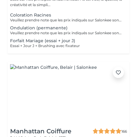
créativité et la simpli...
Coloration Racines
Veuillez prendre note que les prix indiqués sur Salonkee sont communiqués à titre informatif et s'entendent de base. Ces derniers sont susceptibles de varier selon le diagnostic réalisé à votre arrivée au salon et l'expertise du professionnel à qui vous confiez votre beauté. Dans tous les cas, un devis précis vous sera proposé et toutes réalisations de prestations seront effectuées avec votre accord. Un grand merci d'avance pour votre compréhension. Au plaisir de vous recevoir très vite.
Ondulation (permanente)
Veuillez prendre note que les prix indiqués sur Salonkee sont communiqués à titre informatif et s'entendent de base. Ces derniers sont susceptibles de varier selon le diagnostic réalisé à votre arrivée au salon et l'expertise du professionnel à qui vous confiez votre beauté. Dans tous les cas, un devis précis vous sera proposé et toutes réalisations de prestations seront effectuées avec votre accord. Un grand merci d'avance pour votre compréhension. Au plaisir de vous recevoir très vite.
Forfait Mariage (essai + jour J)
Essai + Jour J + Brushing avec fixateur
Manhattan Coiffure
166