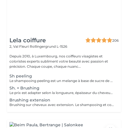
Lela coiffure
206
2, Val Fleuri
Rollingergrund L-1526
Depuis 2010, à Luxembourg, nos coiffeurs visagistes et
coloristes experts subliment votre beauté avec passion et
précision. Chaque coupe, chaque nuanc...
Sh peeling
Le shampooing peeling est un melange à base de sucre de canne et d'un Shampooing Tea Tree purifant.
Sh. + Brushing
Le prix est adapter selon la longueure, épaisseur du cheveux. Un supplément est ajouté sil y a utilisation dun outil chauffant ( plaque lissante ou boucleur). Compris dans le pris shampooing, conditionneur, produit coiffant et finition.
Brushing extension
Brushing sur cheveux avec extension. Le shampooing et conditionneur sont compris dans le prix.