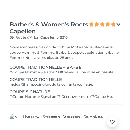
Barber's & Women's Roots
78
Capellen
69, Route d'Arlon
Capellen L-8310
Nous sommes un salon de coiffure Mixte spécialiste dans la
coupe Homme & Femme, Barbe & coupe et coloration urbaine
Femme. Nous avons plus de 25 ans ...
COUPE TRADITIONNELLE + BARBE
**Coupe Homme & Barbe** Offrez-vous une mise en beauté complète avec notre service **Coupe Homme & Barbe**, conçu pour les hommes qui souhaitent un style parfaitement maîtrisé de la tête à la barbe. La prestation débute par une **consultation personnalisée** afin de définir la coupe et la forme de barbe qui mettront le mieux en valeur votre visage. Nos experts réalisent ensuite une **coupe de cheveux précise et structurée**, suivie d'un **travail minutieux de la barbe** : taille, définition des contours et mise en forme pour un rendu propre et harmonieux. Le service se termine par un **coiffage professionnel et une finition barbe soignée** pour un résultat net, élégant et durable. L'alliance parfaite entre coupe et barbe pour un look soigné, moderne et parfaitement équilibré.
COUPE TRADITIONNELLE
Inclus /Shampooing/produits coiffants /coiffage.
COUPE SIGNATURE
**Coupe Homme Signature** Découvrez notre **Coupe Homme Signature**, un service premium pensé pour les hommes qui recherchent plus qu'une simple coupe : une véritable expérience de style. Chaque rendez-vous débute par une **consultation personnalisée** afin d'analyser la forme de votre visage, la nature de vos cheveux et votre style de vie. Nos experts réalisent ensuite une coupe précise et parfaitement structurée, travaillée dans les moindres détails pour un résultat élégant, moderne et durable. La prestation se termine par un **coiffage professionnel avec des produits haut de gamme**, pour sublimer votre coupe et vous offrir une finition impeccable. Un moment de soin et de précision dédié aux hommes exigeants qui souhaitent afficher un style soigné et distingué.