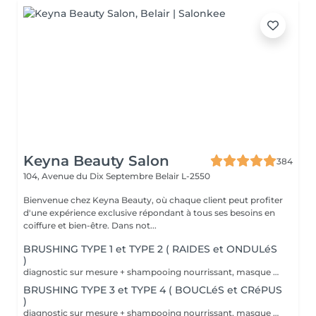
Keyna Beauty Salon
384
104, Avenue du Dix Septembre
Belair L-2550
Bienvenue chez Keyna Beauty, où chaque client peut profiter
d'une expérience exclusive répondant à tous ses besoins en
coiffure et bien-être. Dans not...
BRUSHING TYPE 1 et TYPE 2 ( RAIDES et ONDULéS
)
diagnostic sur mesure + shampooing nourrissant, masque hydratant ,coiffage sérum et fixation finale. Important: cheveux sans tresse ni noeuds à l'arrivée; tout noeuds ou tressage entraîne l'annulation et 50% de la prestation est retenu. Toute arrivée retardée de 15-30 minutes ou plus entraînera l'annulation automatique du rendez-vous.
BRUSHING TYPE 3 et TYPE 4 ( BOUCLéS et CRéPUS
)
diagnostic sur mesure + shampooing nourrissant, masque hydratant ,coiffage sérum et fixation finale. Important: cheveux sans tresse ni noeuds à l'arrivée; tout noeuds ou tressage entraîne l'annulation et 50% de la prestation est retenu. Toute arrivée retardée de 15-30 minutes ou plus entraînera l'annulation automatique du rendez-vous.