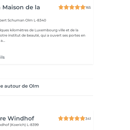
a Maison de la
165
obert Schuman
Olm L-8340
ques kilomètres de Luxembourg ville et de la
notre institut de beauté, qui a ouvert ses portes en
 Une a...
ils
ge autour de Olm
ure Windhof
341
dhof (Koerich) L-8399