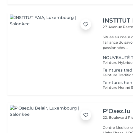
INSTITUT
27, Avenue Past
Située au coeur 
l'alliance du savoir-faire e
passionnées ...
NOUVEAUTÉ Te
Teintures trad
Teintures he
P'Osez.lu 
22, Boulevard P
Centre Medico-es
Light Sheer - LPG - 