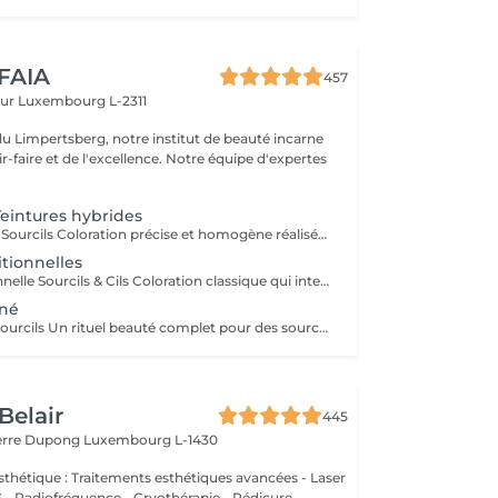
 FAIA
457
eur
Luxembourg L-2311
du Limpertsberg, notre institut de beauté incarne
t de l'excellence. Notre équipe d'expertes
intures hybrides
Teinture Hybride Sourcils Coloration précise et homogène réalisée à l'airbrush qui colore à la fois la peau et le poil pour un effet maquillé longue durée. Avant la pose une restructuration complète est effectuée avec épilation au fil ou à la cire selon l'envie et le besoin de la cliente afin d'obtenir une ligne parfaitement dessinée. Tenue sur la peau jusqu'à 10 jours Tenue sur le poil jusqu'à 6 à 7 semaines Disponible en plusieurs teintes pour s'adapter à chaque carnation. Compatible avec le Browlift pour des sourcils plus denses, structurés et naturellement sublimés.
itionnelles
Teinture Traditionnelle Sourcils & Cils Coloration classique qui intensifie la couleur naturelle des poils pour un regard plus profond et structuré. Tenue sur la peau 1 à 2 jours Tenue sur le poil jusqu'à 4 semaines Disponible en plusieurs teintes pour s'adapter à chaque carnation et couleur de poils. Compatible avec le Brow Lift et le Rehaussement de Cils pour un résultat harmonieux et durable. Il est également possible d'ajouter un soin à la kératine qui nourrit et hydrate en profondeur le poil du sourcil et du cil pour un fini plus doux, brillant et renforcé.
nné
Teinture Henné Sourcils Un rituel beauté complet pour des sourcils parfaitement dessinés et naturellement sublimés. La teinture au henné colore à la fois la peau et le poil offrant un effet maquillé et structuré sans maquillage. Avant la pose une restructuration sur mesure est réalisée, prise précise des points de mesure puis épilation au fil ou à la cire pour redéfinir harmonieusement la ligne du sourcil. Tenue sur la peau jusqu'à 10 jours Tenue sur le poil jusqu'à 5 semaines Disponible en plusieurs teintes adaptées à chaque carnation. Le résultat, des sourcils nets, équilibrés et intensément mis en valeur avec un rendu naturel et soigné.
Belair
445
ierre Dupong
Luxembourg L-1430
thétique : Traitements esthétiques avancées - Laser
Radiofréquence - Cryothérapie - Pédicure