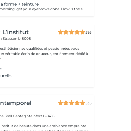
la forme + teinture
Save time in the morning, get your eyebrows done! How is the shape definition + tinting done? - consultation (to discuss perfect form and colour) - preparation (brows are washed and marked) - waxing (excess hair are removed with wax) - tweezing (excess hair are removed with tweezers) - tinting (paint or henna is applied) - excess paint is removed - antiseptic and cream are applied Age restrictions: recommended to do from 14 years. Post procedure recommendations: do not wash brows and do not put on makeup for 12 hours. Frequency: once in 3-4 weeks.
L’institut
595
on
Strassen L-8008
 esthéticiennes qualifiées et passionnées vous
 un véritable écrin de douceur, entièrement dédié à
...
ls
urcils
'Intemporel
535
e (Pall Center)
Steinfort L-8416
 institut de beauté dans une ambiance empreinte