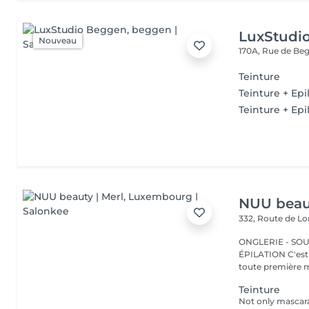
LuxStudi
Nouveau
170A, Rue de B
Teinture
Teinture + Epi
Teinture + Epil
NUU beaut
332, Route de 
ONGLERIE - SOUR
ÉPILATION C'est ici que tout a commencé. Depuis 2022, Merl est la
toute première m
Teinture