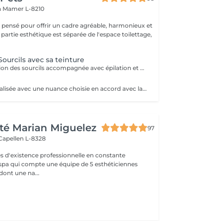
n
Mamer L-8210
é pensé pour offrir un cadre agréable, harmonieux et
 partie esthétique est séparée de l'espace toilettage,
ourcils avec sa teinture
Une restructuration des sourcils accompagnée avec épilation et d'une teinture, pour intensifier et sublimer leur couleur naturelle.
La teinture est réalisée avec une nuance choisie en accord avec la cliente, afin d'obtenir un regard plus intense et naturel. Le résultat dure environ 4 à 5 semaines.
té Marian Miguelez
97
Capellen L-8328
s d'existence professionnelle en constante
 spa qui compte une équipe de 5 esthéticiennes
dont une na...