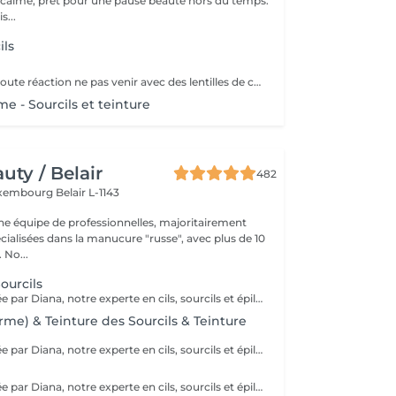
e calme, prêt pour une pause beauté hors du temps.
s...
ils
SVP pour éviter toute réaction ne pas venir avec des lentilles de contact ou prévoir le nécessaire pour les retirer avant la prestation
e - Sourcils et teinture
ty / Belair
482
xembourg Belair L-1143
 équipe de professionnelles, majoritairement
cialisées dans la manucure "russe", avec plus de 10
ans d'expérience. No...
ourcils
Prestation réalisée par Diana, notre experte en cils, sourcils et épilation, avec plus de 10 ans d'expérience, garantissant précision et résultats de haute qualité.
rme) & Teinture des Sourcils & Teinture
Prestation réalisée par Diana, notre experte en cils, sourcils et épilation, avec plus de 10 ans d'expérience, garantissant précision et résultats de haute qualité.
Prestation réalisée par Diana, notre experte en cils, sourcils et épilation, avec plus de 10 ans d'expérience, garantissant précision et résultats de haute qualité.