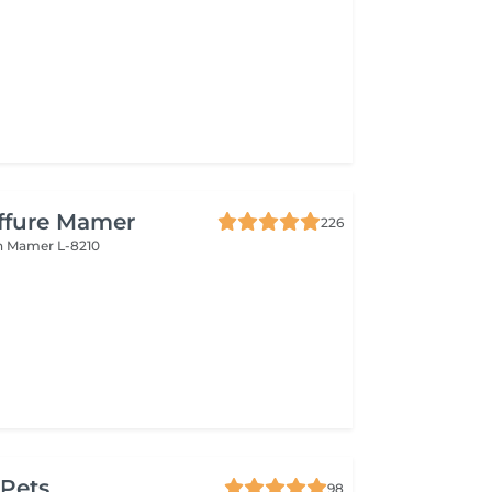
iffure Mamer
226
n
Mamer L-8210
 Pets
98