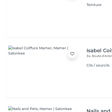
Teinture
Isabel Co
34, Route d’Arlo
Cils / sourcils
Nails and