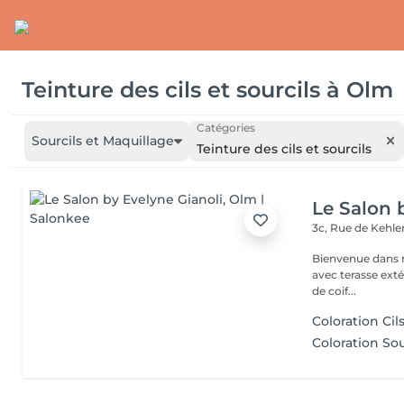
Teinture des cils et sourcils
à
Olm
Catégories
Sourcils et Maquillage
Teinture des cils et sourcils
Le Salon 
3c, Rue de Kehl
Bienvenue dans notre salon de coiffure situé au c
avec terasse extérieure toute la famille est la bie
de coif...
Coloration Cil
Coloration Sou