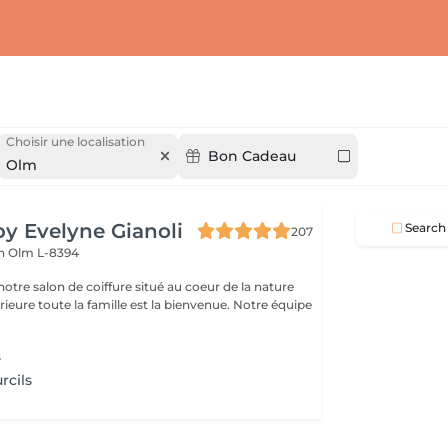
Choisir une localisation
Bon Cadeau
Olm
by Evelyne Gianoli
Search
207
en
Olm L-8394
oeur de la nature
nvenue. Notre équipe
s
rcils