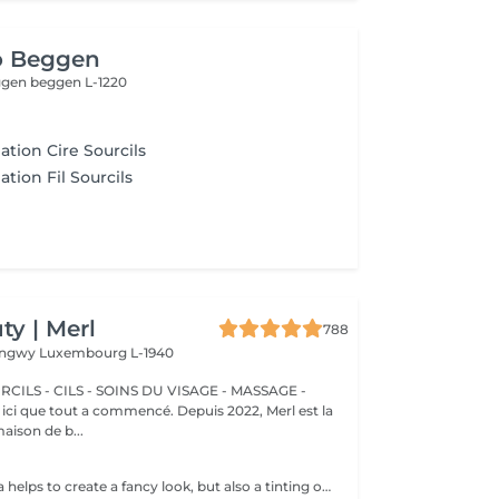
o Beggen
eggen
beggen L-1220
lation Cire Sourcils
ation Fil Sourcils
y | Merl
788
Longwy
Luxembourg L-1940
CILS - CILS - SOINS DU VISAGE - MASSAGE -
aison de b...
Not only mascara helps to create a fancy look, but also a tinting of your lashes! How is the lashes tinting done? - lashes are washed - eye cream is applied - the tape and patches are applied - tinting - the tape and patches are removed Age restrictions: recommended to do from 14 years. Post procedure recommendations: do not wet eyelashes 24 hours after the procedure. Frequency: once in 2-3 weeks.