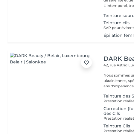
de sérénité et d
L'Intemporel, troi
Teinture sourc
Teinture cils
Épilation femm
DARK Beau
42, rue Astrid
Lu
Nous sommes une
ukrainiennes, spé
Teinture des S
Correction (fo
des Cils
Teinture Cils