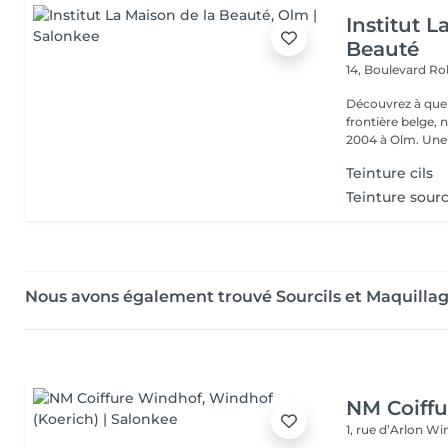
Institut L
Beauté
14, Boulevard R
Découvrez à quel
frontière belge, 
2004 à Olm.
Teinture cils
Teinture sourc
Nous avons également trouvé Sourcils et Maquilla
NM Coiff
1, rue d’Arlon
Win