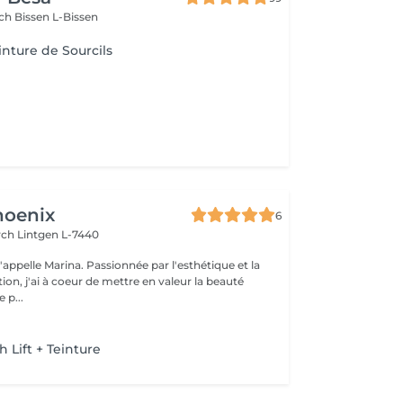
sch
Bissen L-Bissen
inture de Sourcils
hoenix
6
irch
Lintgen L-7440
n, j'ai à coeur de mettre en valeur la beauté
 p...
h Lift + Teinture