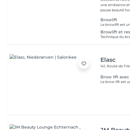
une ambiance emp
pause beauté hor
Browlift
Browlift et r
Elasc
141, Route de Tr
Brow lift avec