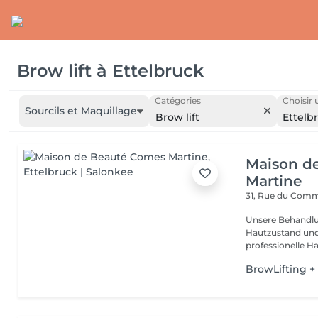
Brow lift
à
Ettelbruck
Catégories
Choisir 
Sourcils et Maquillage
Brow lift
Ettelb
Maison d
Martine
31, Rue du Com
Unsere Behandlu
Hautzustand und 
professionelle Ha
BrowLifting +