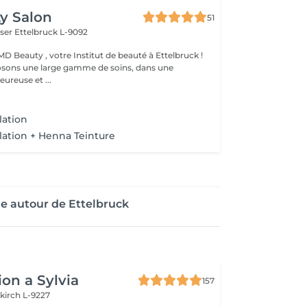
y Salon
51
iser
Ettelbruck L-9092
D Beauty , votre Institut de beauté à Ettelbruck !
sons une large gamme de soins, dans une
ureuse et ...
lation
ilation + Henna Teinture
e autour de Ettelbruck
on a Sylvia
157
kirch L-9227