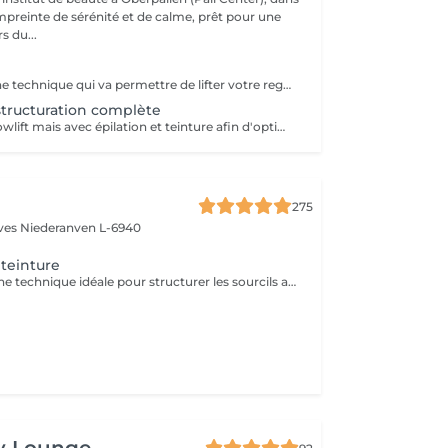
reinte de sérénité et de calme, prêt pour une
s du...
Le browlift est une technique qui va permettre de lifter votre regard en travaillant sur le positionnement de vos sourcils, la forme et la couleur. Un regard ouvert et pétillant pour 4 à 6 semaines.
estructuration complète
Technique du browlift mais avec épilation et teinture afin d'optimiser et de structurer parfaitement vos sourcils
275
èves
Niederanven L-6940
 teinture
Le brow lift est une technique idéale pour structurer les sourcils ainsi que pour les rendre plus volumineux. Tenue : environ 5 semaines.