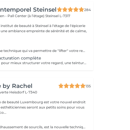
'Intemporel Steinsel
284
en - Pall Center (à l’étage)
Steinsel L-7317
nstitut de beauté à Steinsel à l'étage de l'épicerie
s une ambiance empreinte de sérénité et de calme,
Le browlift est une technique qui va permettre de "lifter" votre regard en travaillant sur le positionnement de vos sourcils, la forme et la couleur. Un regard ouvert et pétillant pour 4 à 6 semaines.
ructuration complète
Un joli browlift et pour mieux structurer votre regard, une teinture appliquée avec exactitude.
e by Rachel
135
 verte
Heisdorf L-7340
on de beauté Luxembourg est votre nouvel endroit
 esthéticiennes seront aux petits soins pour vous
ter: déco...
Le Brow Lift ou réhaussement de sourcils, est la nouvelle technique tendance: le but étant d'embellir, épaissir le sourcil et de discipliner des poils broussailleux ou épars à l'aide d'un produit à base de kératine. Cette technique convient à tous les types de sourcils, que vous soyez blonde, brune ou rousse, que vous ayez les sourcils fournis ou non. Si vos sourcils sont broussailleux, cette méthode innovante va les discipliner. À l'inverse, s'ils sont fins et clairsemés, le browlift leur donnera plus de texture et offrira un résultat plus fourni et ultra naturel pour une durée de 6 semaines.