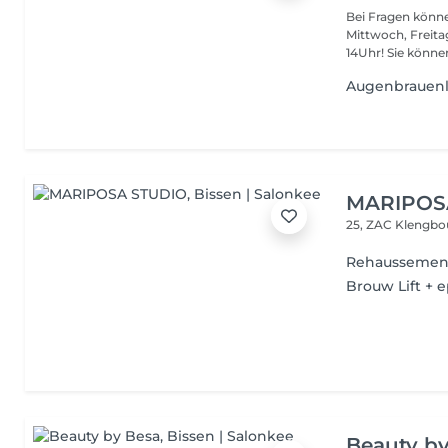
Bei Fragen könne
Mittwoch, Freit
14Uhr! Sie kön
Augenbrauenli
MARIPOS
25, ZAC Klengbo
Rehaussement
Brouw Lift + e
Beauty b