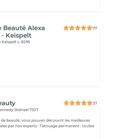
de Beauté Alexa
117
- Keispelt
n
Keispelt L-8295
eauty
37
Kennedy
Steinsel 7327
 de beauté, vous pouvez découvrir les meilleures
 experts : Tatouage permanent : toutes