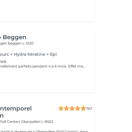
o Beggen
eggen
beggen L-1220
ourc + Hydra Kératine + Epi
ows
Des sourcils naturellement parfaits pendant 4 à 6 mois. Effet maquillé léger et élégant, sans engagement lourd. Idéal pour sublimer le regard en toute simplicité.
'Intemporel
767
en
(Pall Center)
Oberpallen L-8552
institut de beauté à Oberpallen (Pall Center), dans