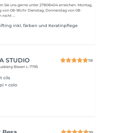
n Sie uns gerne unter 27808404 erreichen. Montag,
ag von 08-18Uhr Dienstag, Donnerstag von 08-
nen nicht ...
fting inkl. färben und Keratinpflege
A STUDIO
118
usbierg
Bissen L-7795
 cils
pi + colo
y Besa
99