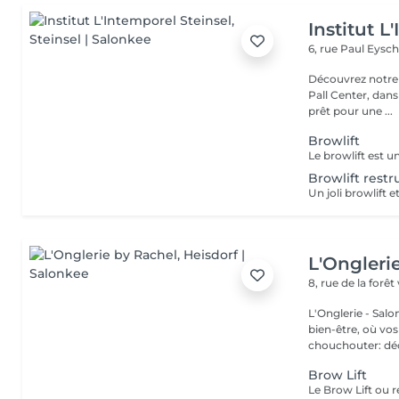
Institut L
6, rue Paul Eysch
Découvrez notre i
Pall Center, dan
prêt pour une ...
Browlift
Browlift rest
L'Ongleri
8, rue de la forêt
L'Onglerie - Sal
bien-être, où vos
chouchou
Brow Lift