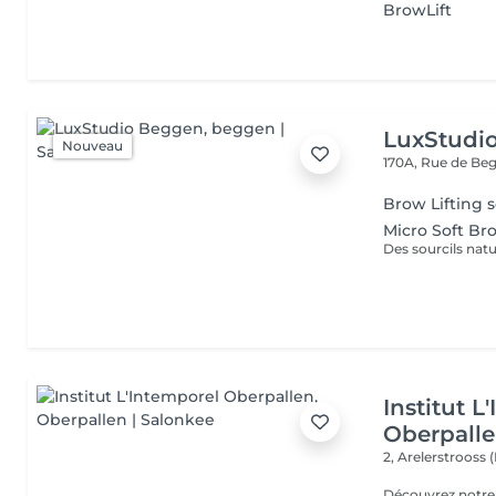
BrowLift
LuxStudi
Nouveau
170A, Rue de B
Brow Lifting s
Micro Soft Br
Institut L
Oberpall
2, Arelerstrooss 
Découvrez notre 