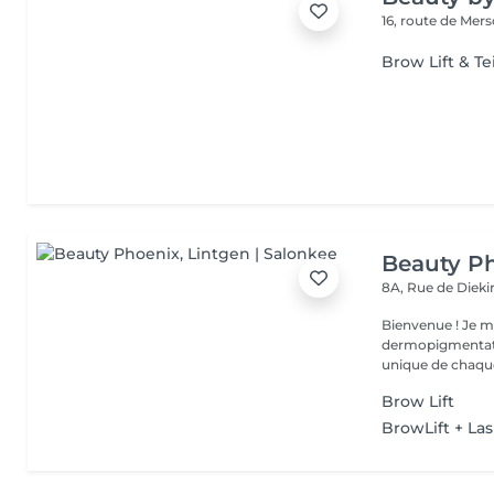
16, route de Mer
Brow Lift & Te
Beauty P
8A, Rue de Diek
Bienvenue ! Je m'appelle Marina. Passionnée par l'esthétique et la
dermopigmentatio
unique de chaque
Brow Lift
BrowLift + Las