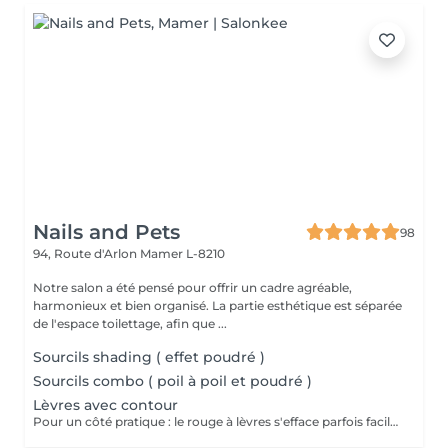
Nails and Pets
98
94, Route d'Arlon
Mamer L-8210
Notre salon a été pensé pour offrir un cadre agréable,
harmonieux et bien organisé. La partie esthétique est séparée
de l'espace toilettage, afin que ...
Sourcils shading ( effet poudré )
Sourcils combo ( poil à poil et poudré )
Lèvres avec contour
Pour un côté pratique : le rouge à lèvres s'efface parfois facilement ou laisse des traces. Pour un côté esthétique (lèvres trop fines, asymétriques etc...) : Le maquillage permanent vous permettra de remodeler vos lèvres. Le maquillage permanent vous permet de dessiner le contour des lèvres ou de faire un remplissage. Ce dernier n'a pas pour but de vous donner l'effet d'un rouge à lèvres mais plutôt de leur redonner une coloration naturelle et du volume.