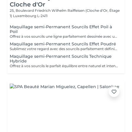
Cloche d'Or
25, Boulevard Friedrich Wilhelm Raiffeisen (Cloche d'Or, Étage
1)
Luxembourg L-2411
Maquillage semi-Permanent Sourcils Effet Poil à
Poil
Offrez à vos sourcils une ligne parfaitement dessinée avec un rendu ultra naturel. La technique poil à poil permet de recréer chaque poil avec finesse pour un effet réaliste, idéal pour combler les zones clairsemées et structurer le regard en douceur. Résultat longue durée, harmonieux et adapté à la morphologie de votre visage, pour des sourcils impeccables au quotidien, sans maquillage.
Maquillage semi-Permanent Sourcils Effet Poudré
Sublimez votre regard avec des sourcils parfaitement définis et intensifiés. La technique effet poudré offre un rendu maquillé, doux et uniforme, similaire à un effet crayon ou ombré. Idéale pour structurer le regard et apporter plus de densité tout en restant élégant. Résultat longue durée, soigné et adapté à votre visage, pour des sourcils impeccables jour après jour sans effort.
Maquillage semi-Permanent Sourcils Technique
Hybride
Offrez à vos sourcils le parfait équilibre entre naturel et intensité. La technique hybride combine le poil à poil et l'effet poudré pour un rendu à la fois réaliste et structuré. Idéale pour combler les zones clairsemées tout en apportant de la densité et une finition légèrement maquillée. Résultat longue durée, harmonieux et personnalisé, pour des sourcils sublimés au quotidien sans effort.