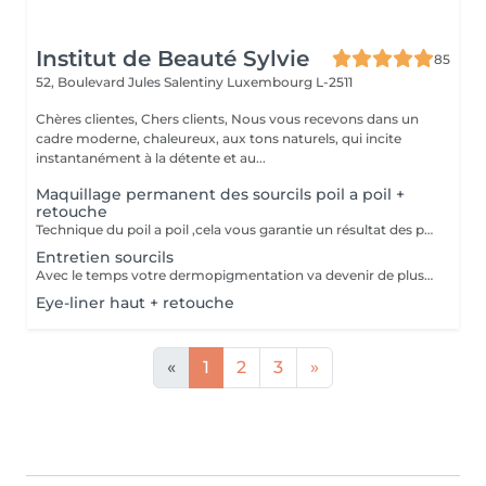
Institut de Beauté Sylvie
85
52, Boulevard Jules Salentiny
Luxembourg L-2511
Chères clientes, Chers clients, Nous vous recevons dans un
cadre moderne, chaleureux, aux tons naturels, qui incite
instantanément à la détente et au...
Maquillage permanent des sourcils poil a poil +
retouche
Technique du poil a poil ,cela vous garantie un résultat des plus naturel. prévoir une retouche le mois suivant.
Entretien sourcils
Avec le temps votre dermopigmentation va devenir de plus en plus clair ,pour le retrouver comme au premier jour cette petite retouche sera nécessaire.
Eye-liner haut + retouche
«
1
2
3
»