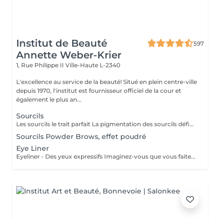
Institut de Beauté
597
Annette Weber-Krier
1, Rue Philippe II
Ville-Haute L-2340
L'excellence au service de la beauté! Situé en plein centre-ville
depuis 1970, l'institut est fournisseur officiel de la cour et
également le plus an...
Sourcils
Les sourcils le trait parfait La pigmentation des sourcils définit les traits de votre visage en créant un cadre optique. Le tracé du sourcil exprime votre état d'âme et peut même vous donner un aspect plus jeune. Mais les sourcils peuvent aussi pousser de manière très irrégulière jusqu'à ne plus pousser du tout. Dans ce cas le maquillage permanent est la solution idéale. On choisira une couleur qui vous correspond, ensuite on vous fera un dessin des sourcils au crayon. Quand on aura obtenu le résultat parfait, nous allons commencer à pigmenter des poils très fins. A partir de ce jour vous allez vous réveiller tous les matins avec des sourcils parfaits.
Sourcils Powder Brows, effet poudré
Eye Liner
Eyeliner - Des yeux expressifs Imaginez-vous que vous faites du sport, que vous allez vous baigner ou au sauna et que votre Eyeliner ne s'efface pas, ne coule pas plus jamais. Vos cils paraissent plus fournis et vos yeux sont plus expressifs grâce à un Eyeliner fin. L'Eyeliner est aussi la solution parfaite si vous portez des lentilles ou si vous avez des problèmes de vue ou bien si vous voulez tout simplement gagner du temps. Vous avez le choix entre un Eyeliner très fin et discret et un Eyeliner décoratif, tout comme vous le souhaitez. Dans tous les cas l'Eyeliner mettra vos yeux en valeur.