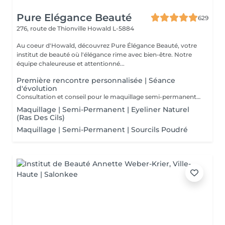
Pure Elégance Beauté
629
276, route de Thionville
Howald L-5884
Au coeur d'Howald, découvrez Pure Élégance Beauté, votre
institut de beauté où l'élégance rime avec bien-être. Notre
équipe chaleureuse et attentionné...
Première rencontre personnalisée | Séance
d'évolution
Consultation et conseil pour le maquillage semi-permanent/ dermopigmentation. Le maquillage semi-permanent est idéal pour rester impeccable en toutes circonstances. Il est durable, mais non définitif, au contraire du tatouage. Toutefois, la technique est semblable à celle d'un tatouage ordinaire. Des pigments sont à injecter dans l'épiderme via un appareil spécial. Afin de garantir votre réservation, un acompte est requis lors de la prise de rendez-vous.Merci pour votre compréhension.
Maquillage | Semi-Permanent | Eyeliner Naturel
(Ras Des Cils)
Maquillage | Semi-Permanent | Sourcils Poudré