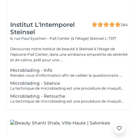
Institut L'Intemporel
284
Steinsel
6, rue Paul Eyschen - Pall Center (à l’étage)
Steinsel L-7317
Découvrez notre institut de beauté à Steinsel à l'étage de
l'épicerie Pall Center, dans une ambiance empreinte de sérénité
et de calme, prêt pour une ...
Microblading - Info
Rendez-vous d'information afin de valider le questionnaire médical et les contre-indications, validation de la couleur et de la forme des sourcils, réponses aux éventuelles interrogations. L'acompte sera restitué entièrement lors de votre venue, si vous n'annulez pas il sera conservé.
Microblading - Séance
La technique de microblading est une procédure de maquillage semi permanent réalisé entièrement à la main à l'aide d'un "stylo" muni de micro-aiguilles. La praticienne dessine poil à poil l'ensemble du sourcil afin de redonner au regard toute son intensité et sa ligne naturelle. Cette technique permet de redessiner entièrement un sourcil soit de combler les éventuels trous. Un résultat des plus naturel grâce à la finesse de la lame et donc au dessin de chaque poil. Effet trompe l'il garanti! POSSIBILITES DE RDV A STEINFORT OU OBERPALLEN
Microblading - Retouche
La technique de microblading est une procédure de maquillage semi-permanent réalisé entièrement à la main à l'aide d'un "stylo" muni de micro-aiguilles. La praticienne dessine poil à poil l'ensemble du sourcil afin de redonner au regard toute son intensité et sa ligne naturelle. Cette technique permet de redessiner entièrement un sourcil soit de combler les éventuels trous. Un résultat des plus naturel grâce à la finesse de la lame et donc au dessin de chaque poil. Effet trompe l'oeil garanti!