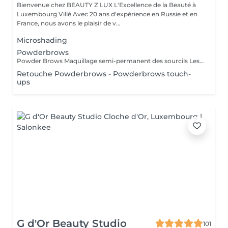
Bienvenue chez BEAUTY Z LUX L'Excellence de la Beauté à
Luxembourg Villé Avec 20 ans d'expérience en Russie et en
France, nous avons le plaisir de v...
Microshading
Powderbrows
Powder Brows Maquillage semi-permanent des sourcils Les Powder Brows, aussi appelés ombrage des sourcils, sont une technique de maquillage semi-permanent qui donne un effet poudré, doux et structuré aux sourcils. Contrairement au microblading qui imite les poils, les Powder Brows créent un dégradé de couleur, plus ou moins intense selon le rendu souhaité. Idéal pour : Celles et ceux qui souhaitent des sourcils nets, remplis et bien dessinés Tous types de peau, y compris les peaux grasses ou sensibles Un rendu maquillé naturel ou plus sophistiqué selon vos envies Durée : La séance dure environ 1h Une retouche est à prévoir 4 à 6 semaines après la première séance Résultat durable de 1 à 3 ans selon le type de peau et l'entretien Avantages : Gagnez du temps chaque matin Des sourcils parfaits en toute circonstance Résultat sur mesure adapté à la morphologie de votre visage
Retouche Powderbrows - Powderbrows touch-
ups
G d'Or Beauty Studio
101