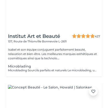
Institut Art et Beauté
427
137, Route de Thionville
Bonnevoie L-2611
Isabel et son équipe conjuguent parfaitement beauté,
relaxation et bien-être. Les meilleures marques esthétiques et
cosmétiques ainsi que la technolo...
Microblading
Microblading Sourcils parfaits et naturels Le microblading, une technique de maquillage semi-permanent qui redonne forme, densité et définition à vos sourcils grâce à un tracé poil par poil ultra-naturel. Idéal si vos sourcils sont trop fins, peu fournis ou pas réguliers, le microblading permet d'obtenir un regard structuré et harmonieux sans maquillage quotidien. Technique douce et précise, respectueuse de votre peau Pigments de haute qualité pour un résultat durable. Conseil personnalisé avant chaque séance Tenue de 12 à 18 mois. Offrez-vous des sourcils impeccables et élégants chaque jour.