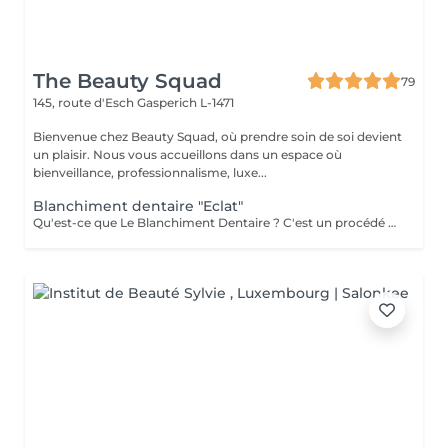
The Beauty Squad
79
145, route d'Esch
Gasperich L-1471
Bienvenue chez Beauty Squad, où prendre soin de soi devient
un plaisir. Nous vous accueillons dans un espace où
bienveillance, professionnalisme, luxe...
Blanchiment dentaire "Eclat"
Qu'est-ce que Le Blanchiment Dentaire ? C'est un procédé qui utilise un gel blanchissant activé par une lumière avec une fréquence spécifique. Celui-ci agit sur l'émail et la dentine des dents sans affecter la structure de la dent. Le blanchiment dentaire est sûr, efficace et rapide. Pourquoi vos dents se colorent-elles ? Pour de nombreuses raisons. Les plus communes sont l'âge, la consommation de produits qui colorent les dents comme le café, le thé, les sodas, le tabac, etc. ou à cause d'un traumatisme. Pendant la période de croissance des dents, une prise régulière de tétracycline et d'autres antibiotiques peuvent également être à la base de ces décolorations. Est-ce sans danger ? La sécurité et l'efficacité du produit sont bien établies. Le produit est utilisé en toute sécurité depuis plusieurs années pour le traitement des gencives et des tissus mous. On évite l'utilisation chez les femmes enceintes ou qui allaitent. L'usage du tabac est contre-indiqué pendant le traitement de blanchiment. Certains patients éprouvent une augmentation temporaire de la sensibilité au froid pendant le traitement. Ces symptômes disparaissent entre 1 à 3 jours après la fin du traitement. Un blanchiment dentaire est-il efficace ? Oui. Le blanchiment dentaire permet d'enlever la plupart des tâches et des colorations causées par les aliments, le tabac, un traitement de canal ou le vieillissement naturel des dents. Une étude a démontré que l'utilisation de la lampe augmente l'efficacité du gel