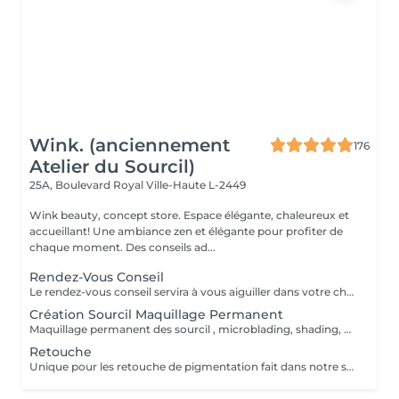
Wink. (anciennement
176
Atelier du Sourcil)
25A, Boulevard Royal
Ville-Haute L-2449
Wink beauty, concept store. Espace élégante, chaleureux et
accueillant! Une ambiance zen et élégante pour profiter de
chaque moment. Des conseils ad...
Rendez-Vous Conseil
Le rendez-vous conseil servira à vous aiguiller dans votre choix, confirmer vos souhaits et vous accompagner dans cette démarche, notamment sur le maquillage permanent.
Création Sourcil Maquillage Permanent
Maquillage permanent des sourcil , microblading, shading, powder ou mixte . Avant de prendre cette prestation il est impératif de prendre un rdv conseil .
Retouche
Unique pour les retouche de pigmentation fait dans notre shop Wink. Pour les service exécuter dans un autre institut prendre un rdv conseille.