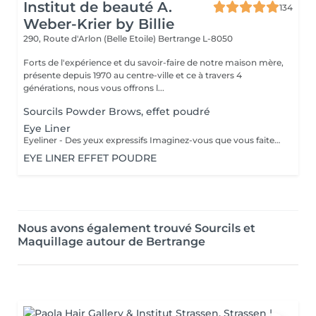
Institut de beauté A.
134
Weber-Krier by Billie
290, Route d'Arlon (Belle Etoile)
Bertrange L-8050
Forts de l'expérience et du savoir-faire de notre maison mère,
présente depuis 1970 au centre-ville et ce à travers 4
générations, nous vous offrons l...
Sourcils Powder Brows, effet poudré
Eye Liner
Eyeliner - Des yeux expressifs Imaginez-vous que vous faites du sport, que vous allez vous baigner ou au sauna et que votre Eyeliner ne s'efface pas, ne coule pas plus jamais. Vos cils paraissent plus fournis et vos yeux sont plus expressifs grâce à un Eyeliner fin. L'Eyeliner est aussi la solution parfaite si vous portez des lentilles ou si vous avez des problèmes de vue ou bien si vous voulez tout simplement gagner du temps. Vous avez le choix entre un Eyeliner très fin et discret et un Eyeliner décoratif, tout comme vous le souhaitez. Dans tous les cas l'Eyeliner mettra vos yeux en valeur.
EYE LINER EFFET POUDRE
Nous avons également trouvé Sourcils et
Maquillage autour de Bertrange