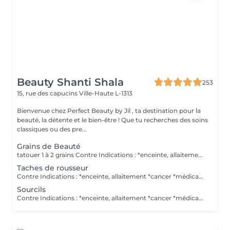
Beauty Shanti Shala
253
15, rue des capucins
Ville-Haute L-1313
Bienvenue chez Perfect Beauty by Jil , ta destination pour la
beauté, la détente et le bien-être ! Que tu recherches des soins
classiques ou des pre...
Grains de Beauté
tatouer 1 à 2 grains Contre Indications : *enceinte, allaitement *cancer *médicaments anticoagulants Pas de retouche comprise dans le prix. Pas d'alcool le jour avant. Post traitement : *mettre pendant 1 semaine une crème que vous acheter ici.
Taches de rousseur
Contre Indications : *enceinte, allaitement *cancer *médicaments anticoagulants Pas de retouche comprise dans le prix. Pas d'alcool le jour avant. Post traitement : *mettre pendant 1 semaine une crème que vous acheter ici.
Sourcils
Contre Indications : *enceinte, allaitement *cancer *médicaments anticoagulants Pas de retouche comprise dans le prix. Pas d'alcool le jour avant. Si vous souhaitez une crème anesthésiante, il faudra une ordonnance médicale ( obligé par la loi ) pour éviter des allergies/réactions aux crèmes. Vous devez vous même acheter la crème en pharmacie. Post traitement : *mettre pendant 1 semaine une crème que vous acheter ici.