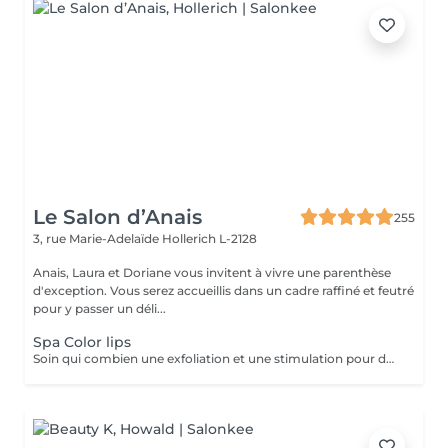
Le Salon d’Anais
255
3, rue Marie-Adelaïde
Hollerich L-2128
Anais, Laura et Doriane vous invitent à vivre une parenthèse
d'exception. Vous serez accueillis dans un cadre raffiné et feutré
pour y passer un déli...
Spa Color lips
Soin qui combien une exfoliation et une stimulation pour des lèvres douces et hydratées durant 10 jours. Plus souvent connu sous le non de Henna Lips, cette technique hydrate et pigmente les lèvres SANS utilisation d'aiguilles. Des lèvres traités, douces, lisses et repulpés sans douleur avec un effet Lip Sticks longue durée (de 12 à 72h). Avec un bon entretien survient une pigmentation progressive pour des lèvres gourmandes dès le réveil.