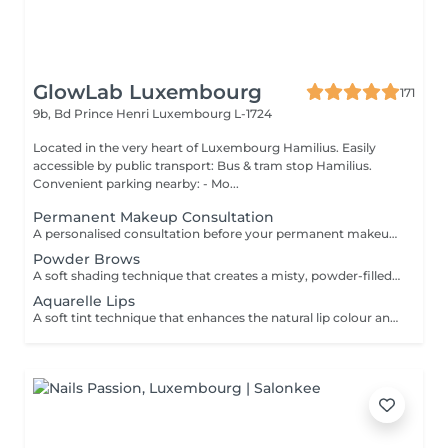
GlowLab Luxembourg
171
9b, Bd Prince Henri
Luxembourg L-1724
Located in the very heart of Luxembourg Hamilius. Easily
accessible by public transport: Bus & tram stop Hamilius.
Convenient parking nearby: - Mo...
Permanent Makeup Consultation
A personalised consultation before your permanent makeup procedure, focused on creating a precise and natural result tailored to your features. We assess facial proportions, skin type, and desired outcome, and define the ideal shape and pigment to ensure a refined, balanced look. WHAT IS INCLUDED: - Face analysis and aesthetic assessment - Shape design and correction - Pigment selection - Procedure and healing guidance IMPORTANT: Complimentary consultation. Can be performed on the same day as the procedure.
Powder Brows
A soft shading technique that creates a misty, powder-filled effect, similar to lightly filled-in brows. Enhances shape, adds density, and delivers a clean, well-defined yet natural look. DURATION & MAINTENANCE: - Results last approximately 1-2 years, depending on skin type and lifestyle - A Touch-Up Session is required after 4-6 weeks to refine the shape and colour - Annual refresh is recommended to maintain optimal results BENEFITS: - Soft, natural definition - Fuller-looking brows - Long-lasting result - Low-maintenance routine INDICATIONS: - Sparse or uneven brows - Lack of definition - Desire for a soft makeup effect CONTRAINDICATIONS: - Pregnancy and breastfeeding - Active skin conditions - Open wounds in the area - Blood clotting disorders POST-CARE: - Avoid water and sweating for several days - Do not touch or pick the area - Apply recommended healing products - Avoid sun exposure during healing.
Aquarelle Lips
A soft tint technique that enhances the natural lip colour and shape with a sheer, translucent finish. Creates a fresh, hydrated, and naturally defined look. DURATION & MAINTENANCE: - Results last approximately 2-3 years - A Touch-Up Session is required after 4-6 weeks - Annual refresh is recommended BENEFITS: - Natural colour enhancement - Improved lip symmetry - Fresh, hydrated appearance - Long-lasting result INDICATIONS: - Pale or uneven lip colour - Lack of definition - Desire for natural enhancement CONTRAINDICATIONS: - Active herpes or infections - Pregnancy and breastfeeding - Irritation or damaged skin PRE-TREATMENT RECOMMENDATIONS: - It is recommended to take antiviral medication for 3 days prior to the procedure if prone to cold sores (herpes) - Avoid alcohol and blood-thinning medications 24-48 hours before treatment - Avoid lip irritation or aggressive treatments before the session POST-CARE: - Keep lips moisturised - Avoid spicy and hot foods - Do not peel the skin - Use SPF after healing