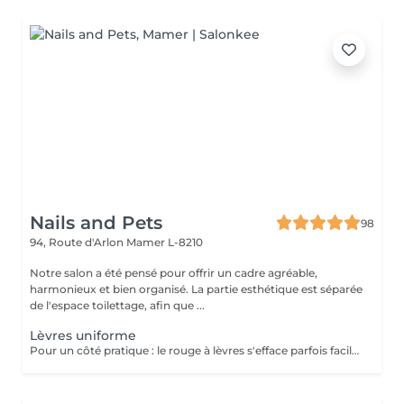
Nails and Pets
98
94, Route d'Arlon
Mamer L-8210
Notre salon a été pensé pour offrir un cadre agréable,
harmonieux et bien organisé. La partie esthétique est séparée
de l'espace toilettage, afin que ...
Lèvres uniforme
Pour un côté pratique : le rouge à lèvres s'efface parfois facilement ou laisse des traces. Pour un côté esthétique (lèvres trop fines, asymétriques etc...) : Le maquillage permanent vous permettra de remodeler vos lèvres. Le maquillage permanent vous permet de dessiner le contour des lèvres ou de faire un remplissage. Ce dernier n'a pas pour but de vous donner l'effet d'un rouge à lèvres mais plutôt de leur redonner une coloration naturelle et du volume.