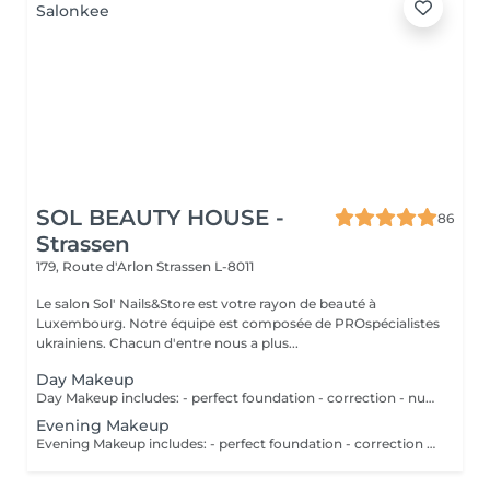
SOL BEAUTY HOUSE -
86
Strassen
179, Route d'Arlon
Strassen L-8011
Le salon Sol' Nails&Store est votre rayon de beauté à
Luxembourg. Notre équipe est composée de PROspécialistes
ukrainiens. Chacun d'entre nous a plus...
Day Makeup
Day Makeup includes: - perfect foundation - correction - nude eyes makeup - eyebrows - perfect lips
Evening Makeup
Evening Makeup includes: - perfect foundation - correction - eyes makeup (smokey eyes, arrows, blurred arrow, false eyelashes) - eyebrows - perfect lips