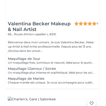
Valentina Becker Makeup
7
& Nail Artist
69, , Route d'Arlon
capellen L-8310
Bienvenue dans mon univers. Je suis Valentina Becker, Make-
up Artist & Nail Artist professionnelle. Depuis plus de 13 ans,
j'évolue dans les univer...
Maquillage de Jour
Un maquillage frais, lumineux et naturel, idéal pour le quotidien, le travail, un rendez-vous ou un événement en journée. Il met en valeur vos traits tout en restant discret.
Maquillage Glamour / Soirée
Un maquillage plus intense et sophistiqué, idéal pour les soirées, événements, fêtes ou occasions spéciales. Les yeux et/ou les lèvres sont davantage mis en valeur pour un résultat élégant et longue tenue.
Maquillage de Mariée
Chaque mariée est unique. Je vous accompagne pour sublimer votre beauté le jour J avec une prestation sur mesure, adaptée à votre style, votre peau et vos envies. Demande de devis personnalisée.