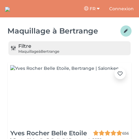
FR
Connexion
Maquillage
à
Bertrange
Filtre
Maquillage
à
Bertrange
Yves Rocher Belle Etoile
656