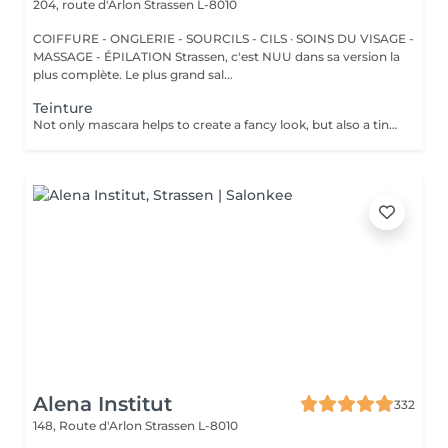
204, route d'Arlon
Strassen L-8010
COIFFURE - ONGLERIE - SOURCILS - CILS · SOINS DU VISAGE -
MASSAGE - ÉPILATION Strassen, c'est NUU dans sa version la
plus complète. Le plus grand sal...
Teinture
Not only mascara helps to create a fancy look, but also a tinting of your lashes! How is the lashes tinting done? - lashes are washed - eye cream is applied - the tape and patches are applied - tinting - the tape and patches are removed Age restrictions: recommended to do from 14 years. Post procedure recommendations: do not wet eyelashes 24 hours after the procedure. Frequency: once in 2-3 weeks.
Alena Institut
332
148, Route d'Arlon
Strassen L-8010