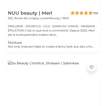
NUU beauty | Merl
788
332, Route de Longwy
Luxembourg L-1940
ONGLERIE - SOURCILS - CILS - SOINS DU VISAGE - MASSAGE -
ÉPILATION C'est ici que tout a commencé. Depuis 2022, Merl
est la toute première maison de b...
Teinture
Not only mascara helps to create a fancy look, but also a tinting of your lashes! How is the lashes tinting done? - lashes are washed - eye cream is applied - the tape and patches are applied - tinting - the tape and patches are removed Age restrictions: recommended to do from 14 years. Post procedure recommendations: do not wet eyelashes 24 hours after the procedure. Frequency: once in 2-3 weeks.