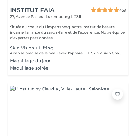
INSTITUT FAIA
459
27, Avenue Pasteur
Luxembourg L-2311
Située au coeur du Limpertsberg, notre institut de beauté
incarne l'alliance du savoir-faire et de l'excellence. Notre équipe
d'expertes passionnées ...
Skin Vision + Lifting
Analyse précise de la peau avec l'appareil EF Skin Vision Chaque peau étant unique, nous analysons ensemble les besoins actuels de votre peau. L'appareil diagnostic effectue une analyse complète. Il détermine l'identité de votre peau en quelques minutes, en se basant sur 9 paramètres spécifiques: hydratation, excès de sébum, élasticité, desquamation, pores, taches pigmentaires, rides pattes d'oie, rides du front, couperose. Soin anti-âge liftant pour une peau plus ferme. Les produits pénètrent profondément grâce au, Sono Lifter qui permet également d'agir sur les cicatrices d'acné. Le relâchement de la peau, les rides et les rides d'expression sont atténuées grâce au RF Tightener. Pour raffermir et redessiner l'ovale du visage.
Maquillage du jour
Maquillage soirée