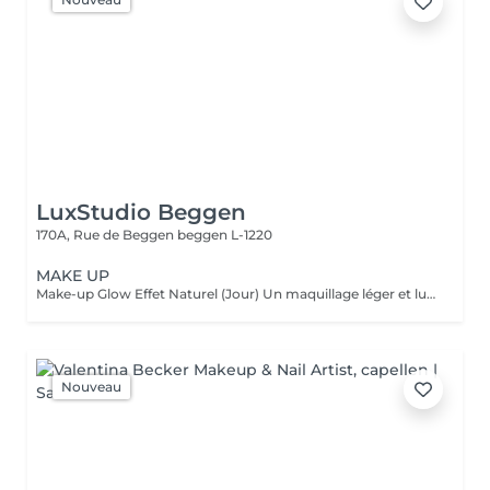
LuxStudio Beggen
170A, Rue de Beggen
beggen L-1220
MAKE UP
Make-up Glow Effet Naturel (Jour) Un maquillage léger et lumineux qui sublime votre beauté naturelle. Idéal pour la journée, rendez-vous professionnels ou shootings naturels. Teint unifié, regard réveillé, sans surcharge. Frais, discret et élégant. Make-up Glamour Événements & Soirées Un maquillage sophistiqué avec une tenue renforcée, parfait pour fêtes, mariages ou séances photo. Association d'un teint parfait, d'un regard travaillé et de corrections subtiles pour un effet wow qui reste naturel. Élégance, intensité et mise en valeur. Make-up Luxe Haute Définition & Longue Durée Un maquillage professionnel avec préparation complète de la peau, correction des volumes, camouflage des imperfections et mise en lumière des traits. Tenue extrême, idéal pour caméras HD, mariée, ou occasions exigeantes. Finition impeccable, résultat haut de gamme.
Nouveau