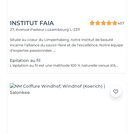
INSTITUT FAIA
457
27, Avenue Pasteur
Luxembourg L-2311
Située au coeur du Limpertsberg, notre institut de beauté
incarne l'alliance du savoir-faire et de l'excellence. Notre équipe
d'expertes passionnées ...
Epilation au fil
L'épilation au fil est une méthode 100 % naturelle venue d'Asie et du Moyen-Orient. Elle consiste à utiliser un fil de coton torsadé pour retirer le poil à la racine avec une grande précision. Idéale pour les zones sensibles du visage (sourcils, lèvre, menton, joues...), cette technique est douce, hygiénique et adaptée à tous les types de peau, même les plus réactives. Le fil permet de dessiner des lignes nettes et parfaitement définies tout en évitant les irritations souvent causées par la cire ou la pince. * Les avantages: Résultat net et précis Repousse plus lente et plus fine Méthode naturelle, sans produit chimique Moins de risque de poils incarnés Convient aux peaux sensibles