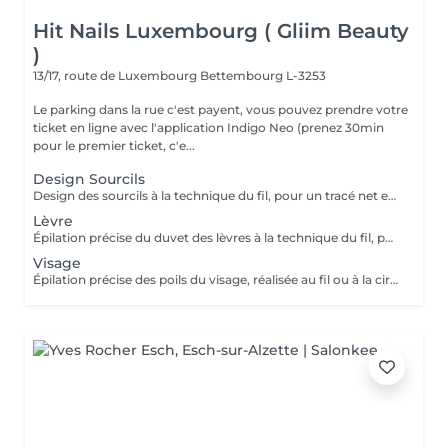
Hit Nails Luxembourg ( Gliim Beauty
)
13/17, route de Luxembourg
Bettembourg L-3253
Le parking dans la rue c'est payent, vous pouvez prendre votre
ticket en ligne avec l'application Indigo Neo (prenez 30min
pour le premier ticket, c'e...
Design Sourcils
Design des sourcils à la technique du fil, pour un tracé net et harmonieux. Le service comprend la définition de la forme adaptée à votre visage, pour un résultat naturel et parfaitement structuré.
Lèvre
Épilation précise du duvet des lèvres à la technique du fil, pour un contour net et lisse. Le service assure un résultat délicat, confortable et parfaitement soigné.
Visage
Épilation précise des poils du visage, réalisée au fil ou à la cire, pour un teint net et lisse. Le service inclut la préparation et le soin de la peau, assurant un résultat confortable, soigné et durable.