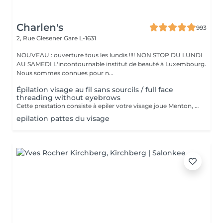
Charlen's
993
2, Rue Glesener
Gare L-1631
NOUVEAU : ouverture tous les lundis !!!! NON STOP DU LUNDI
AU SAMEDI L'incontournable institut de beauté à Luxembourg.
Nous sommes connues pour n...
Épilation visage au fil sans sourcils / full face
threading without eyebrows
Cette prestation consiste à epiler votre visage joue Menton, front et le long des oreilles les sourcils et le cou sont en extra
epilation pattes du visage