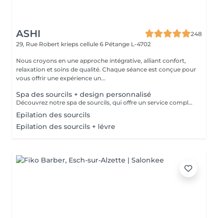
ASHI
248
29, Rue Robert krieps cellule 6
Pétange L-4702
Nous croyons en une approche intégrative, alliant confort,
relaxation et soins de qualité. Chaque séance est conçue pour
vous offrir une expérience un...
Spa des sourcils + design personnalisé
Découvrez notre spa de sourcils, qui offre un service complet pour sublimer vos sourcils. Notre protocole inclut une exfoliation douce pour préparer la peau, une hydratation nourrissante pour un confort optimal, et une épilation précise par threading pour révéler la beauté naturelle de vos sourcils. Offrez à votre regard une attention particulière et laissez-nous vous aider à obtenir des sourcils parfaitement définis et radieux.
Epilation des sourcils
Epilation des sourcils + lévre