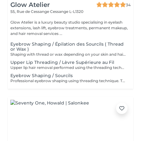
Glow Atelier
34
55, Rue de Cessange
Cessange L-L1320
Glow Atelier is a luxury beauty studio specialising in eyelash
extensions, lash lift, eyebrow treatments, permanent makeup,
and hair removal services ...
Eyebrow Shaping / Épilation des Sourcils ( Thread
or Wax )
Shaping with thread or wax depending on your skin and hair type. * Restructuration des sourcils au fil ou à la cire selon votre peau et votre pilosité
Upper Lip Threading / Lèvre Supérieure au Fil
Upper lip hair removal performed using the threading technique for precise and gentle results. Ideal for sensitive skin and facial hair removal. Épilation de la lèvre supérieure réalisée à l'aide de la technique au fil pour un résultat précis et en douceur. Idéale pour les peaux sensibles et l'épilation du visage
Eyebrow Shaping / Sourcils
Professional eyebrow shaping using threading technique. The skin is cleansed before the procedure, and a soothing regenerative cream is applied afterwards. Restructuration professionnelle des sourcils au fil. La peau est nettoyée avant la procédure et une crème apaisante et régénérante est appliquée après le soin